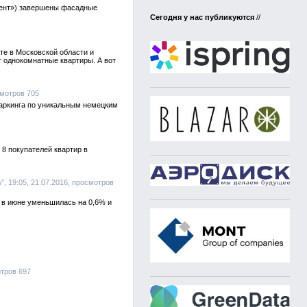
мент») завершены фасадные
Сегодня у нас публикуются
//
е в Московской области и
т однокомнатные квартиры. А вот
смотров 705
паркинга по уникальным немецким
8 покупателей квартир в
", 19:05, 21.07.2016, просмотров
 в июне уменьшилась на 0,6% и
отров 697