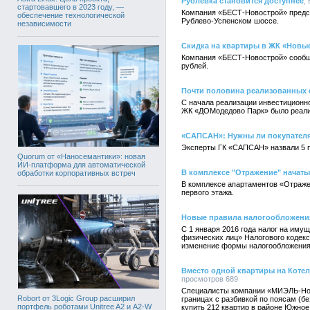
Рублевка становится доступнее
,
стартовавшего в 2023 году, —
Компания «БЕСТ-Новострой» предст
обеспечение технологической
Рублево-Успенском шоссе.
независимости
Скидка на квартиры в ЖК «Новы
Компания «БЕСТ-Новострой» сообща
рублей.
Почти половина реализованных 
С начала реализации инвестиционно
ЖК «ДОМодедово Парк» было реали
«САПСАН»: Нужны ли покупател
Эксперты ГК «САПСАН» назвали 5 п
Quorum от «Наносемантики»: новая
ИИ-платформа для автоматической
В комплексе "Отражение" начаты
обработки корпоративных встреч
В комплексе апартаментов «Отраже
первого этажа.
Новые правила налогообложения 
С 1 января 2016 года налог на иму
физических лиц» Налогового кодекс
изменение формы налогообложения о
Вместо одной квартиры на Коте
просмотров 689
Специалисты компании «МИЭЛЬ-Ново
Robort от 3Logic Group расширил
границах с разбивкой по поясам (б
портфель роботами Unitree A2 и A2-W
купить 212 квартир в районе Южное