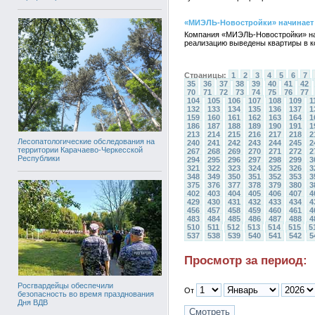
«МИЭЛЬ-Новостройки» начинает 
Компания «МИЭЛЬ-Новостройки» на
реализацию выведены квартиры в кор
Страницы:
1
2
3
4
5
6
7
35
36
37
38
39
40
41
42
70
71
72
73
74
75
76
77
104
105
106
107
108
109
1
132
133
134
135
136
137
1
159
160
161
162
163
164
1
186
187
188
189
190
191
1
213
214
215
216
217
218
2
Лесопатологические обследования на
240
241
242
243
244
245
2
территории Карачаево-Черкесской
267
268
269
270
271
272
2
Республики
294
295
296
297
298
299
3
321
322
323
324
325
326
3
348
349
350
351
352
353
3
375
376
377
378
379
380
3
402
403
404
405
406
407
4
429
430
431
432
433
434
4
456
457
458
459
460
461
4
483
484
485
486
487
488
4
510
511
512
513
514
515
5
537
538
539
540
541
542
5
Просмотр за период:
Росгвардейцы обеспечили
От
безопасность во время празднования
Дня ВДВ