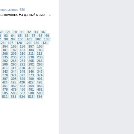
, просмотров 686
велопмент». На данный момент в
28
29
30
31
32
33
34
2
63
64
65
66
67
68
69
7
98
99
100
101
102
103
126
127
128
129
130
131
154
155
156
157
158
181
182
183
184
185
208
209
210
211
212
235
236
237
238
239
262
263
264
265
266
289
290
291
292
293
316
317
318
319
320
343
344
345
346
347
370
371
372
373
374
397
398
399
400
401
424
425
426
427
428
451
452
453
454
455
478
479
480
481
482
505
506
507
508
509
532
533
534
535
536