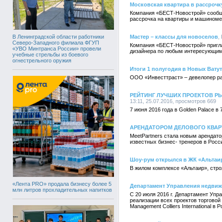
Московская квартира в рассрочк
Компания «БЕСТ-Новострой» сообщае
рассрочка на квартиры и машиномес
В Ленинградской области работники
Мастер – классы для новоселов
,
Северо-Западного филиала ФГУП
Компания «БЕСТ-Новострой» пригла
«УВО Минтранса России» провели
дизайнера по любым интересующим
учебные стрельбы из боевого
огнестрельного оружия
Итоги 1 полугодия в Новых Вату
ООО «Инвесттраст» – девелопер рай
РЕЙТИНГ ЛУЧШИХ ПРОЕКТОВ Р
13:11, 25.07.2016, просмотров 669
7 июня 2016 года в Golden Palace 
АРЕНДАТОРОМ ДЕЛОВОГО КВАР
MeetPartners стала новым арендато
известных бизнес- тренеров в Росс
Шоу-рум открылся в ЖК «Альтаи
В жилом комплексе «Альтаир», стр
«Лента PRO» продала бизнесу более 5
Департамент Управления недвижи
млн литров прохладительных напитков
С 20 июля 2016 г. Департамент Управ
реализации всех проектов торговой
Management Colliers International в Р