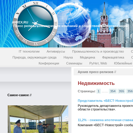
ATREX.RU
Пресс релизы коммерческих компаний и общественных организаций
IT технологии
Антивирусы
Промышленность и производство
С
Природа, окружающая среда
Наука
Медицина
Фармацевтика
Конференции
Семинары
РуНет, Web
Юбилейные 
Архив пресс-релизов
//
Недвижимость
Страницы:
1
……
354
355
356
Самое-самое
//
Представитель «БЕСТ-Новострой»
Руководитель департамента проект
области строительства».
11,2% - снижена ипотечная ставк
Компания «БЕСТ-Новострой» сообща