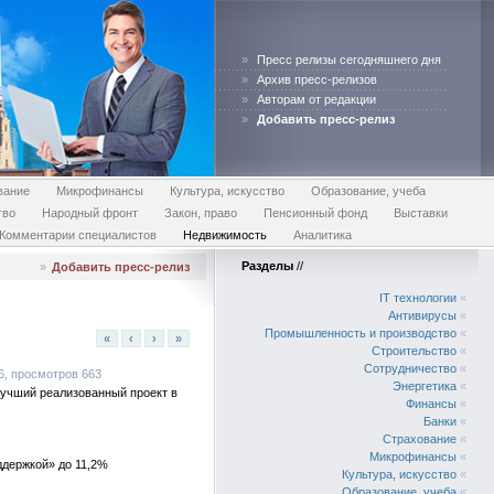
»
Пресс релизы сегодняшнего дня
»
Архив пресс-релизов
»
Авторам от редакции
»
Добавить пресс-релиз
вание
Микрофинансы
Культура, искусство
Образование, учеба
тво
Народный фронт
Закон, право
Пенсионный фонд
Выставки
Комментарии специалистов
Недвижимость
Аналитика
Разделы
//
»
Добавить пресс-релиз
IT технологии
«
Антивирусы
«
Промышленность и производство
«
«
‹
›
»
Строительство
«
Сотрудничество
«
16, просмотров 663
Энергетика
«
Лучший реализованный проект в
Финансы
«
Банки
«
Страхование
«
Микрофинансы
«
ддержкой» до 11,2%
Культура, искусство
«
Образование, учеба
«