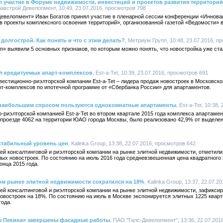
 участие в Форуме недвижимости, инвестиций и проектов развития территорий
лавстрой Девелопмент, 10:49, 23.07.2016, просмотров 798
Девелопмент» Иван Богатов принял участие в пленарной сессии конференции «Иннов
 в проекты комплексного освоения территорий», организованной газетой «Ведомости»
долгострой. Как понять и что с этим делать?
, Метриум Групп, 10:48, 23.07.2016, п
» выявили 5 основных признаков, по которым можно понять, что новостройка уже стал
л кредитуемых апарт-комплексов
, Est-a-Tet, 10:39, 23.07.2016, просмотров 691
естиционно-риэлторской компании Est-a-Tet – лидера продаж новостроек в Московско
т-комплексов по ипотечной программе от «Сбербанка России» для апартаментов.
 наибольшим спросом пользуются однокомнатные апартаменты
, Est-a-Tet, 10:38
-риэлторской компанией Est-a-Tet во втором квартале 2015 года комплекса апартаме
проезде 4062 на территории ЮАО города Москвы, было реализовано 42,9% от выделе
стабильный уровень цен
, Kalinka Group, 13:38, 22.07.2016, просмотров 642
ей консалтинговой и риэлторской компании на рынке элитной недвижимости, отметили
х новостроек. По состоянию на июль 2016 года средневзвешенная цена квадратного 
онца 2015 года.
м рынке элитной недвижимости сократился на 18%
, Kalinka Group, 13:37, 22.07.
щей консалтинговой и риэлторской компании на рынке элитной недвижимости, зафикс
востроек на 18%. По состоянию на июль в Москве экспонируется элитных 1225 кварти
года.
ы Пекина» завершены фасадные работы
, ПАО "Галс-Девелопмент", 13:36, 22.07.201