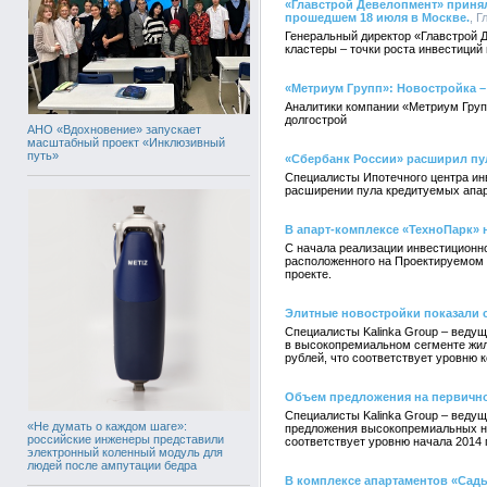
«Главстрой Девелопмент» принял
прошедшем 18 июля в Москве.
, Г
Генеральный директор «Главстрой 
кластеры – точки роста инвестиций
«Метриум Групп»: Новостройка – 
Аналитики компании «Метриум Групп
долгострой
АНО «Вдохновение» запускает
масштабный проект «Инклюзивный
путь»
«Сбербанк России» расширил пу
Специалисты Ипотечного центра инв
расширении пула кредитуемых апар
В апарт-комплексе «ТехноПарк»
С начала реализации инвестиционно
расположенного на Проектируемом 
проекте.
Элитные новостройки показали 
Специалисты Kalinka Group – ведущ
в высокопремиальном сегменте жилы
рублей, что соответствует уровню к
Объем предложения на первично
Специалисты Kalinka Group – веду
«Не думать о каждом шаге»:
предложения высокопремиальных но
российские инженеры представили
соответствует уровню начала 2014 
электронный коленный модуль для
людей после ампутации бедра
В комплексе апартаментов «Сад