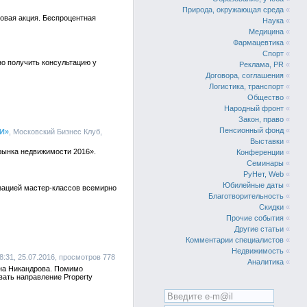
Природа, окружающая среда
«
новая акция. Беспроцентная
Наука
«
Медицина
«
Фармацевтика
«
Спорт
«
о получить консультацию у
Реклама, PR
«
Договора, соглашения
«
Логистика, транспорт
«
Общество
«
Народный фронт
«
Закон, право
«
Пенсионный фонд
«
И»
, Московский Бизнес Клуб,
Выставки
«
рынка недвижимости 2016».
Конференции
«
Семинары
«
РуНет, Web
«
Юбилейные даты
«
изацией мастер-классов всемирно
Благотворительность
«
Скидки
«
Прочие события
«
Другие статьи
«
Комментарии специалистов
«
Недвижимость
«
, 08:31, 25.07.2016, просмотров 778
Аналитика
«
Анна Никандрова. Помимо
вать направление Property