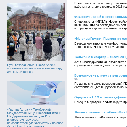
В элитном комплексе апартаментов
работы, начатые в феврале 2016 го
64% покупателей с собственны
Специалисты «МИЭЛЬ-Новостройки» 
выяснили, что за последние 9 меся
в структуре сделок ипотечников ка
«Метриум Групп»: Паркинг по ев
В городском квартале комфорт-клас
технологиям Hoesch Additiv Decke.
Только на 8 квартир – льготная ц
ЗАО «Желдорипотека» объявляет о п
Путь возвращения: школа №2000
строящемся жилом доме по адресу:
организовала паломнический маршрут
для семей героев
Возможное увеличение цен осен
955
По данным отдела исследований ГК
составила 211,4 тыс. рублей за кв. 
Однушка в ЦАО – самый дефицит
Сегодня в продаже в этом округе п
«Группа Астра» и Тамбовский
Жилой комплекс «Хлебникоff» в
государственный университет имени
Г.Р. Державина переводят ИТ-
Жилой комплекс «Хлебникоff» аккре
инфраструктуру вуза
на отечественную экосистему на базе
Astra Linux. Цель проекта,