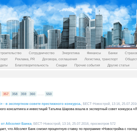
троительство
Сотрудничество
Энергетика
Финансы
Банки
Страхо
Спорт
Реклама, PR
Договора, соглашения
Логистика, транспорт
Общес
даты
Благотворительность
Скидки
Прочие события
Другие статьи
357
358
359
360
……
550
 - в экспертном совете престижного конкурса.
, БЕСТ-Новострой, 13:16, 25.07.20
ного консалтинга и инвестиций Татьяна Шарова вошла в экспертный совет конкурса «
а от Абсолют Банка
, БЕСТ-Новострой, 13:16, 25.07.2016, просмотров 572
ет, что Абсолют Банк снизил процентную ставку по программе «Новостройка с госпо