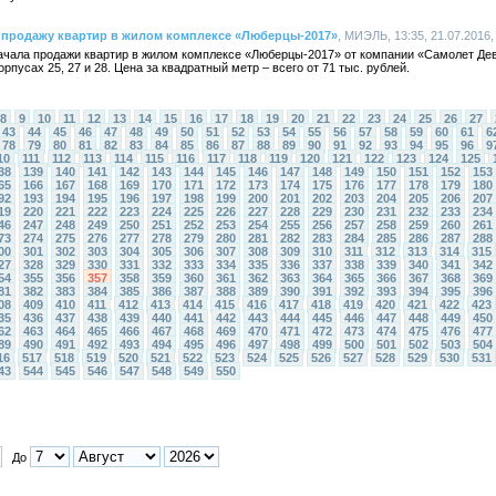
продажу квартир в жилом комплексе «Люберцы-2017»
, МИЭЛЬ, 13:35, 21.07.2016
чала продажи квартир в жилом комплексе «Люберцы-2017» от компании «Самолет Де
пусах 25, 27 и 28. Цена за квадратный метр – всего от 71 тыс. рублей.
8
9
10
11
12
13
14
15
16
17
18
19
20
21
22
23
24
25
26
27
43
44
45
46
47
48
49
50
51
52
53
54
55
56
57
58
59
60
61
6
78
79
80
81
82
83
84
85
86
87
88
89
90
91
92
93
94
95
96
9
10
111
112
113
114
115
116
117
118
119
120
121
122
123
124
125
38
139
140
141
142
143
144
145
146
147
148
149
150
151
152
153
65
166
167
168
169
170
171
172
173
174
175
176
177
178
179
180
92
193
194
195
196
197
198
199
200
201
202
203
204
205
206
207
19
220
221
222
223
224
225
226
227
228
229
230
231
232
233
234
46
247
248
249
250
251
252
253
254
255
256
257
258
259
260
261
73
274
275
276
277
278
279
280
281
282
283
284
285
286
287
288
00
301
302
303
304
305
306
307
308
309
310
311
312
313
314
315
27
328
329
330
331
332
333
334
335
336
337
338
339
340
341
342
54
355
356
357
358
359
360
361
362
363
364
365
366
367
368
369
81
382
383
384
385
386
387
388
389
390
391
392
393
394
395
396
08
409
410
411
412
413
414
415
416
417
418
419
420
421
422
423
35
436
437
438
439
440
441
442
443
444
445
446
447
448
449
450
62
463
464
465
466
467
468
469
470
471
472
473
474
475
476
477
89
490
491
492
493
494
495
496
497
498
499
500
501
502
503
504
16
517
518
519
520
521
522
523
524
525
526
527
528
529
530
531
43
544
545
546
547
548
549
550
До