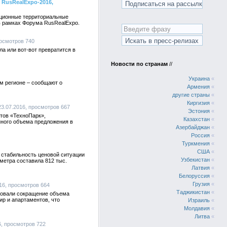
 RusRealExpo-2016,
ационные территориальные
 в рамках Форума RusRealExpo.
росмотров 740
а или вот-вот превратится в
Новости по странам
//
Украина
«
м регионе – сообщают о
Армения
«
другие страны
«
Киргизия
«
, 23.07.2016, просмотров 667
Эстония
«
нтов «ТехноПарк»,
Казахстан
«
нного объема предложения в
Азербайджан
«
Россия
«
Туркмения
«
США
«
 стабильность ценовой ситуации
Узбекистан
«
метра составила 812 тыс.
Латвия
«
Белоруссия
«
Грузия
«
2016, просмотров 664
Таджикистан
«
ировали сокращение объема
р и апартаментов, что
Израиль
«
Молдавия
«
Литва
«
6, просмотров 722