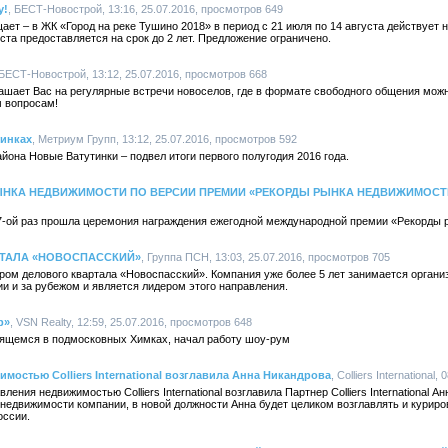
у!
, БЕСТ-Новострой, 13:16, 25.07.2016, просмотров 649
т – в ЖК «Город на реке Тушино 2018» в период с 21 июля по 14 августа действует 
та предоставляется на срок до 2 лет. Предложение ограничено.
 БЕСТ-Новострой, 13:12, 25.07.2016, просмотров 668
шает Вас на регулярные встречи новоселов, где в формате свободного общения можн
 вопросам!
тинках
, Метриум Групп, 13:12, 25.07.2016, просмотров 592
она Новые Ватутинки – подвел итоги первого полугодия 2016 года.
ЫНКА НЕДВИЖИМОСТИ ПО ВЕРСИИ ПРЕМИИ «РЕКОРДЫ РЫНКА НЕДВИЖИМОСТ
в 7-ой раз прошла церемония награждения ежегодной международной премии «Рекорды 
ТАЛА «НОВОСПАССКИЙ»
, Группа ПСН, 13:03, 25.07.2016, просмотров 705
ром делового квартала «Новоспасский». Компания уже более 5 лет занимается орган
ии и за рубежом и является лидером этого направления.
р»
, VSN Realty, 12:59, 25.07.2016, просмотров 648
оящемся в подмосковных Химках, начал работу шоу-рум
мостью Colliers International возглавила Анна Никандрова
, Colliers International
ления недвижимостью Colliers International возглавила Партнер Colliers International 
 недвижимости компании, в новой должности Анна будет целиком возглавлять и куриро
оссии.