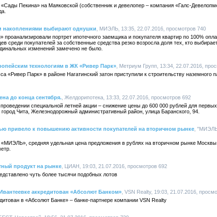
 «Сады Пекина» на Маяковской (собственник и девелопер – компания «Галс-Девелоп
да.
ми накоплениями выбирают однушки
, МИЭЛЬ, 13:35, 22.07.2016, просмотров 740
проанализировали портрет ипотечного заемщика и покупателя квартир по 100% оплат
цев среди покупателей за собственные средства резко возросла доля тех, кто выбирае
рдинальных изменений замечено не было.
ропейским технологиям в ЖК «Ривер Парк»
, Метриум Групп, 13:34, 22.07.2016, про
са «Ривер Парк» в районе Нагатинский затон приступили к строительству наземного 
ена до конца сентября.
, Желдорипотека, 13:33, 22.07.2016, просмотров 692
роведении специальной летней акции – снижение цены до 600 000 рублей для первых 
 город Чита, Железнодорожный административный район, улица Баранского, 94.
ью привело к повышению активности покупателей на вторичном рынке
, "МИЭЛЬ
 «МИЭЛЬ», средняя удельная цена предложения в рублях на вторичном рынке Москвы
метр.
ный продукт на рынке
, ЦИАН, 19:03, 21.07.2016, просмотров 692
редставлено чуть более тысячи подобных лотов
 Ивантеевке аккредитован «Абсолют Банком»
, VSN Realty, 19:03, 21.07.2016, просм
дитован в «Абсолют Банке» – банке-партнере компании VSN Realty