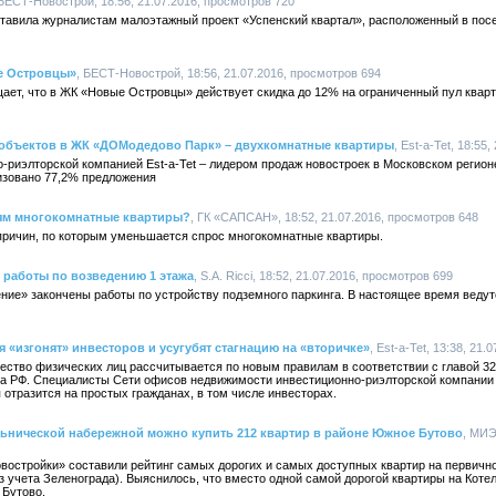
 БЕСТ-Новострой, 18:56, 21.07.2016, просмотров 720
авила журналистам малоэтажный проект «Успенский квартал», расположенный в посе
е Островцы»
, БЕСТ-Новострой, 18:56, 21.07.2016, просмотров 694
ет, что в ЖК «Новые Островцы» действует скидка до 12% на ограниченный пул кварти
объектов в ЖК «ДОМодедово Парк» – двухкомнатные квартиры
, Est-a-Tet, 18:55
-риэлторской компанией Est-a-Tet – лидером продаж новостроек в Московском регионе
зовано 77,2% предложения
ям многокомнатные квартиры?
, ГК «САПСАН», 18:52, 21.07.2016, просмотров 648
ричин, по которым уменьшается спрос многокомнатные квартиры.
 работы по возведению 1 этажа
, S.A. Ricci, 18:52, 21.07.2016, просмотров 699
ние» закончены работы по устройству подземного паркинга. В настоящее время ведут
«изгонят» инвесторов и усугубят стагнацию на «вторичке»
, Est-a-Tet, 13:38, 21
щество физических лиц рассчитывается по новым правилам в соответствии с главой 3
а РФ. Специалисты Сети офисов недвижимости инвестиционно-риэлторской компании Es
тразится на простых гражданах, в том числе инвесторах.
льнической набережной можно купить 212 квартир в районе Южное Бутово
, МИЭ
стройки» составили рейтинг самых дорогих и самых доступных квартир на первичн
ез учета Зеленограда). Выяснилось, что вместо одной самой дорогой квартиры на Кот
 Бутово.