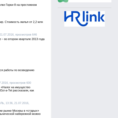
лке Горки-8 на престижном
р. Стоимость жилья от 2,2 млн
, 21.07.2016, просмотров 646
 – во втором квартале 2013 года
ся работы по возведению
.07.2016, просмотров 600
2 «Налог на имущество
t-a-Tet рассказали, как
ЛЬ, 13:36, 21.07.2016,
ом рынке Москвы в «старых»
ельнической набережной можно