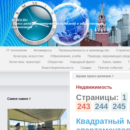
ATREX.RU
Пресс релизы коммерческих компаний и общественных
организаций
IT технологии
Антивирусы
Промышленность и производство
Строител
Культура, искусство
Образование, учеба
Природа, окружающая сред
Логистика, транспорт
Общество
Народный фронт
Закон, право
П
Благотворительность
Скидки
Прочие события
Архив пресс-релизов
//
Недвижимость
Страницы:
1
Самое-самое
//
243
244
245
Квадратный 