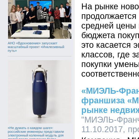
На рынке ново
продолжается
средней цены 
бюджета покуп
это касается 
АНО «Вдохновение» запускает
масштабный проект «Инклюзивный
путь»
классов, где з
покупки умен
соответственн
«МИЭЛЬ-Фран
франшиза «М
рынке недви
"МИЭЛЬ-Франча
11.10.2017, п
«Не думать о каждом шаге»:
российские инженеры представили
электронный коленный модуль для
людей после ампутации бедра