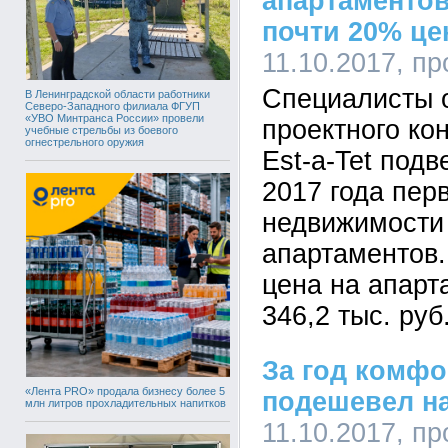
апартаментов
почти 20% ц
11.10.2017, п
Специалисты о
В Ленинградской области работники
Северо-Западного филиала ФГУП
«УВО Минтранса России» провели
проектного ко
учебные стрельбы из боевого
огнестрельного оружия
Est-a-Tet подв
2017 года пер
недвижимости 
апартаментов
цена на апарт
346,2 тыс. руб.
За год комфо
«Лента PRO» продала бизнесу более 5
подешевел н
млн литров прохладительных напитков
11.10.2017, п