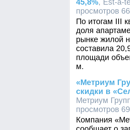
45,8%
, Est-a-t
просмотров 6
По итогам III 
доля апартаме
рынке жилой 
составила 20,
площади объект
м.
«Метриум Гр
скидки в «Се
Метриум Групп,
просмотров 6
Компания «Ме
сообщает о за