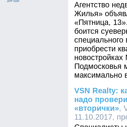
Дня ВДВ
Агентство нед
Жилья» объявл
«Пятница, 13».
боится суевер
специального
приобрести кв
новостройках 
Подмосковья 
максимально 
VSN Realty: 
надо провери
«вторички»
, 
11.10.2017, п