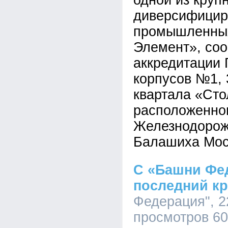
одной из круп
диверсифицир
промышленных
Элемент», со
аккредитации
корпусов №1, 3
квартала «Сто
расположенног
Железнодорожн
Балашиха Мос
С «Башни Фе
последний кр
Федерация", 22
просмотров 6