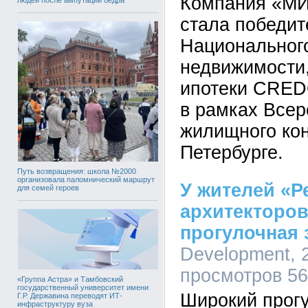
Компания «МИ
стала победит
Национального
недвижимости,
ипотеки CRED
в рамках Всер
жилищного кон
Петербурге.
Путь возвращения: школа №2000
организовала паломнический маршрут
У жителей «Р
для семей героев
архитекторов
прогулочная 
Development, 2
просмотров 5
«Группа Астра» и Тамбовский
государственный университет имени
Широкий прогу
Г.Р. Державина переводят ИТ-
инфраструктуру вуза