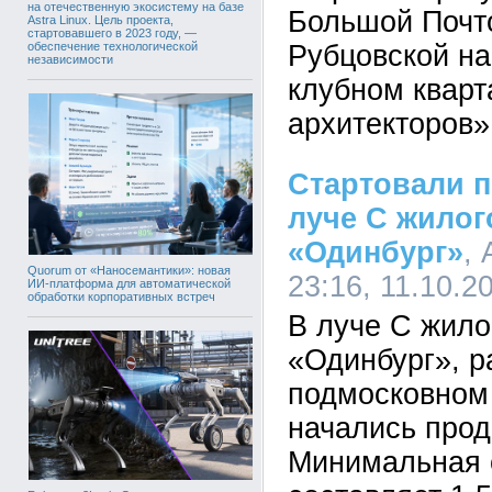
на отечественную экосистему на базе
Большой Почт
Astra Linux. Цель проекта,
стартовавшего в 2023 году, —
обеспечение технологической
Рубцовской на
независимости
клубном кварт
архитекторов»
Стартовали п
луче С жилог
«Одинбург»
,
Quorum от «Наносемантики»: новая
23:16, 11.10.2
ИИ-платформа для автоматической
обработки корпоративных встреч
В луче С жило
«Одинбург», р
подмосковном
начались прод
Минимальная 