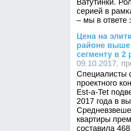
Ватутинки. Ро
серией в рамк
– мы в ответе 
Цена на элит
районе выше
сегменту в 2 
09.10.2017, п
Специалисты о
проектного ко
Est-a-Tet подв
2017 года в в
Средневзвеше
квартиры пре
составила 468,