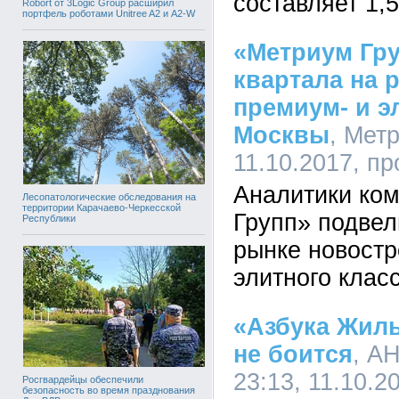
составляет 1,5
Robort от 3Logic Group расширил
портфель роботами Unitree A2 и A2-W
«Метриум Гру
квартала на 
премиум- и э
Москвы
, Метр
11.10.2017, п
Аналитики ко
Лесопатологические обследования на
территории Карачаево-Черкесской
Групп» подвел
Республики
рынке новостр
элитного клас
«Азбука Жиль
не боится
, А
23:13, 11.10.2
Росгвардейцы обеспечили
безопасность во время празднования