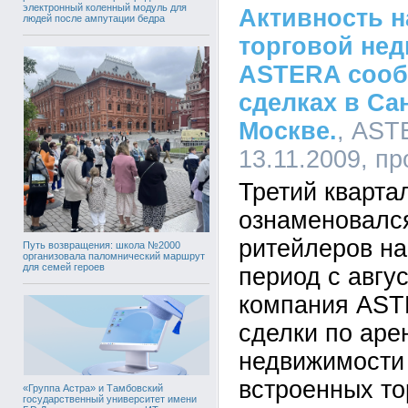
электронный коленный модуль для
Активность н
людей после ампутации бедра
торговой нед
ASTERA сооб
сделках в Са
Москве.
, AST
13.11.2009, п
Третий кварта
ознаменовался
ритейлеров на
Путь возвращения: школа №2000
организовала паломнический маршрут
для семей героев
период с авгус
компания AST
сделки по аре
недвижимости 
встроенных т
«Группа Астра» и Тамбовский
государственный университет имени