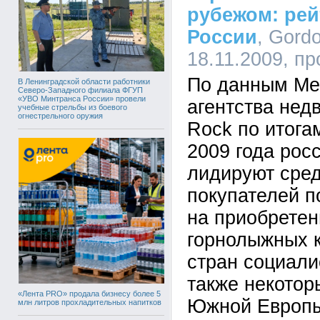
рубежом: рей
России
, Gord
18.11.2009, п
По данным Ме
В Ленинградской области работники
Северо-Западного филиала ФГУП
«УВО Минтранса России» провели
агентства нед
учебные стрельбы из боевого
огнестрельного оружия
Rock по итога
2009 года рос
лидируют сре
покупателей п
на приобретен
горнолыжных 
стран социали
также некотор
«Лента PRO» продала бизнесу более 5
Южной Европ
млн литров прохладительных напитков