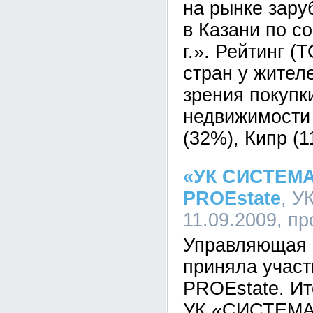
на рынке зар
в Казани по с
г.». Рейтинг (
стран у жител
зрения покупк
недвижимости 
(32%), Кипр (
«УК СИСТЕМА
PROEstate
, У
11.09.2009, п
Управляющая 
приняла участ
PROEstate. Ит
УК «СИСТЕМА