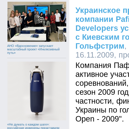
Украинское п
компании Pafi
Developers у
с Киевским г
Гольфстрим
,
АНО «Вдохновение» запускает
масштабный проект «Инклюзивный
16.11.2009, п
путь»
Компания Паф
активное учас
соревнований
сезон 2009 год
частности, фи
Украины по гол
Open - 2009".
«Не думать о каждом шаге»:
российские инженеры представили