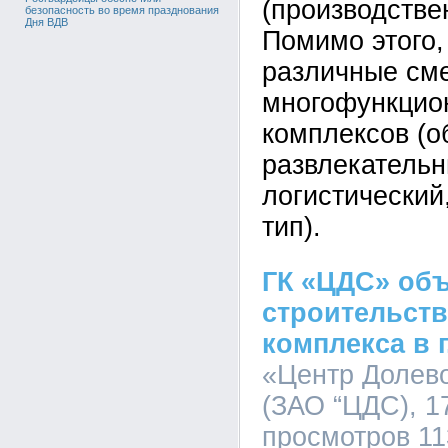
(производстве
безопасность во время празднования
Дня ВДВ
Помимо этого,
различные см
многофункцио
комплексов (о
развлекательн
логистический
тип).
ГК «ЦДС» объ
строительств
комплекса в 
«Центр Долево
(ЗАО “ЦДС), 17
просмотров 11