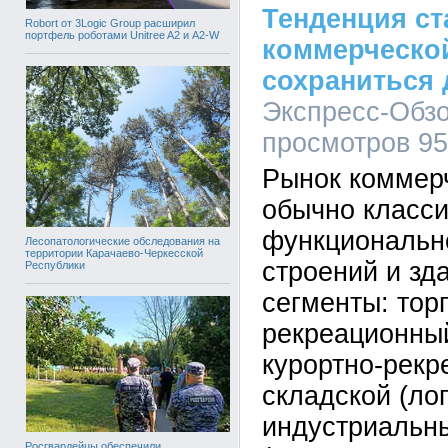
Тенденция с
Robort от 3Logic Group расширил
портфель роботами Unitree A2 и A2-W
коммерческо
сохраниться 
Экспресс-Обзор
просмотров 9
Рынок коммер
обычно класс
функциональн
Лесопатологические обследования на
территории Карачаево-Черкесской
строений и зд
Республики
сегменты: тор
рекреационный
курортно-рекр
складской (лог
индустриальн
Росгвардейцы обеспечили