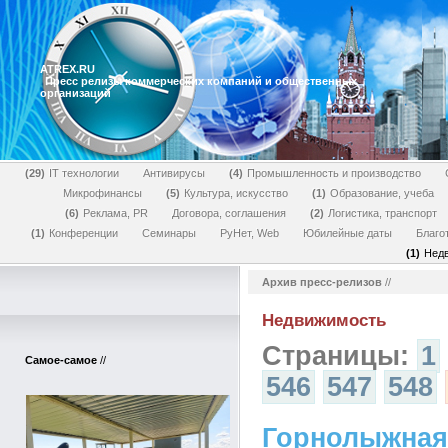
ATREX.RU
Пресс релизы коммерческих компаний и общественных
организаций
29
IT технологии
Антивирусы
4
Промышленность и производство
Микрофинансы
5
Культура, искусство
1
Образование, учеба
6
Реклама, PR
Договора, соглашения
2
Логистика, транспорт
1
Конференции
Семинары
РуНет, Web
Юбилейные даты
Благо
1
Нед
Архив пресс-релизов
//
Недвижимость
Страницы:
1
Самое-самое
//
546
547
548
Горнолыжная