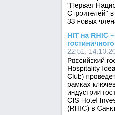
"Первая Наци
Строителей" в
33 новых член
HIT на RHIC 
гостиничного
22:51, 14.10.
Российский го
Hospitality Ide
Club) проведет
рамках ключев
индустрии гос
CIS Hotel Inve
(RHIC) в Санк