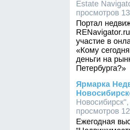
Estate Navigato
просмотров 1
Портал недви
RENavigator.r
участие в онл
«Кому сегодня
деньги на рын
Петербурга?»
Ярмарка Нед
Новосибирск
Новосибирск", 
просмотров 1
Ежегодная вы