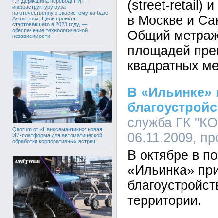
Г.Р. Державина переводят ИТ-
(street-retail)
инфраструктуру вуза
на отечественную экосистему на базе
в Москве и Са
Astra Linux. Цель проекта,
стартовавшего в 2023 году, —
обеспечение технологической
Общий метраж
независимости
площадей пре
квадратных ме
В «Ильинке» 
благоустройс
служба ГК "КО
Quorum от «Наносемантики»: новая
06.11.2009, п
ИИ-платформа для автоматической
обработки корпоративных встреч
В октябре в п
«Ильинка» при
благоустройст
территории.