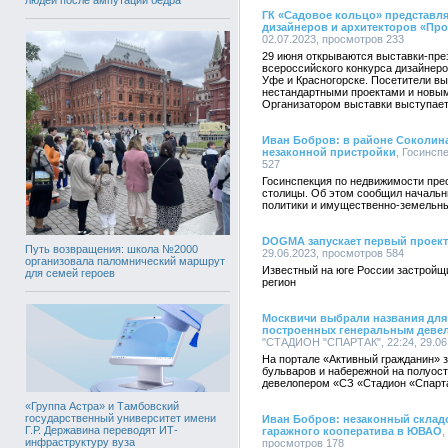
ГК «Садовое кольцо» представля
дизайнеров и архитекторов «Про
02.07.2023, просмотров 233
29 июня открываются выставки-пре
всероссийского конкурса дизайнеро
Уфе и Красногорске. Посетители вы
нестандартными проектами и новы
Организатором выставки выступает
Иван Бобров: в районе Соколина
незаконной пристройки
, Госинсп
527
Госинспекция по недвижимости пре
столицы. Об этом сообщил начальн
политики и имущественно-земельны
DOGMA запускает первый проект
Путь возвращения: школа №2000
29.06.2023, просмотров 584
организовала паломнический маршрут
Известный на юге России застройщ
для семей героев
регион
Москвичи выбрали названия для
построенных генеральным девел
"СТАДИОН "СПАРТАК", 22:24, 29.06
На портале «Активный гражданин» 
бульваров и набережной на полуос
девелопером «СЗ «Стадион «Спарт
«Группа Астра» и Тамбовский
государственный университет имени
Иван Бобров: незаконный склад
Г.Р. Державина переводят ИТ-
гаражного кооператива в ЮВАО
,
инфраструктуру вуза
просмотров 178