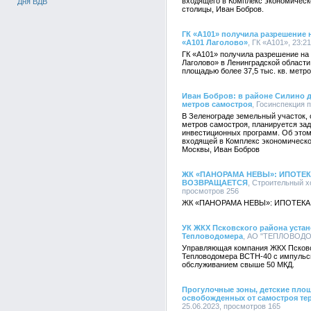
входящего в Комплекс экономичес
Дня ВДВ
столицы, Иван Бобров.
ГК «А101» получила разрешение 
«А101 Лаголово»
, ГК «А101», 23:2
ГК «А101» получила разрешение на
Лаголово» в Ленинградской области
площадью более 37,5 тыс. кв. метро
Иван Бобров: в районе Силино д
метров самостроя
, Госинспекция 
В Зеленограде земельный участок, 
метров самостроя, планируется за
инвестиционных программ. Об этом
входящей в Комплекс экономическ
Москвы, Иван Бобров
ЖК «ПАНОРАМА НЕВЫ»: ИПОТЕК
ВОЗВРАЩАЕТСЯ
, Строительный хо
просмотров 256
ЖК «ПАНОРАМА НЕВЫ»: ИПОТЕКА
УК ЖКХ Псковского района устан
Тепловодомера
, АО "ТЕПЛОВОДОМЕ
Управляющая компания ЖКХ Псковск
Тепловодомера ВСТН-40 с импульсн
обслуживанием свыше 50 МКД.
Прогулочные зоны, детские площ
освобожденных от самостроя те
25.06.2023, просмотров 165