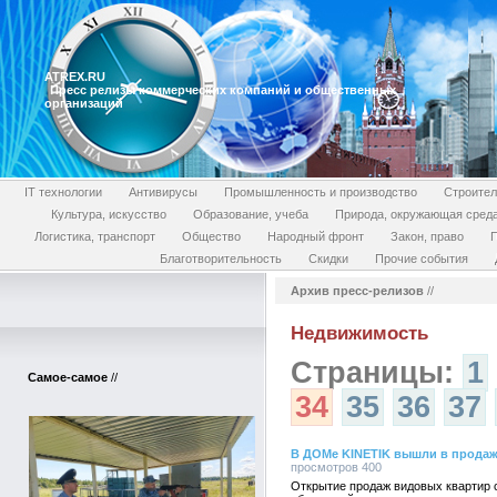
ATREX.RU
Пресс релизы коммерческих компаний и общественных
организаций
IT технологии
Антивирусы
Промышленность и производство
Строител
Культура, искусство
Образование, учеба
Природа, окружающая сред
Логистика, транспорт
Общество
Народный фронт
Закон, право
П
Благотворительность
Скидки
Прочие события
Архив пресс-релизов
//
Недвижимость
Страницы:
1
Самое-самое
//
34
35
36
37
В ДОМе KINETIK вышли в продаж
просмотров 400
Открытие продаж видовых квартир 