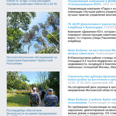
Robort от 3Logic Group расширил
Управляющей компанией в ДОМе K
портфель роботами Unitree A2 и A2-W
«Суперуправдом-2023»
, UDS, 22:
Управляющая компания «Парус» из 
номинации «Лучшая работа управл
лучших практик управления много
ГК «БЭЛ Девелопмент» реконстру
кладбища в Краснодаре
, ГК БЭЛ 
Компания «Доминион-Юг», которая 
планирует реконструкцию памятник
ворот, со стороны улицы Рашпилевс
кладбища.
Иван Бобров: на юго-востоке М
метров самостроя
, Госинспекция 
Лесопатологические обследования на
В Южнопортовом районе столицы о
территории Карачаево-Черкесской
площадью 8,4 тысячи квадратных м
Республики
недвижимости, входящей в Комплек
земельных отношений Москвы, Ива
Строительство дублера Щелковск
новостройки на восточном и за
22:04, 27.06.2023, просмотров 186
На сегодняшний день разница в цен
направлении Московской области 
Иван Бобров: в районе Арбат об
пользования
, Госинспекция по нед
По требованию Госинспекции по не
нарушение: демонтировали незакон
Росгвардейцы обеспечили
жилым домам и медцентру. Об этом
безопасность во время празднования