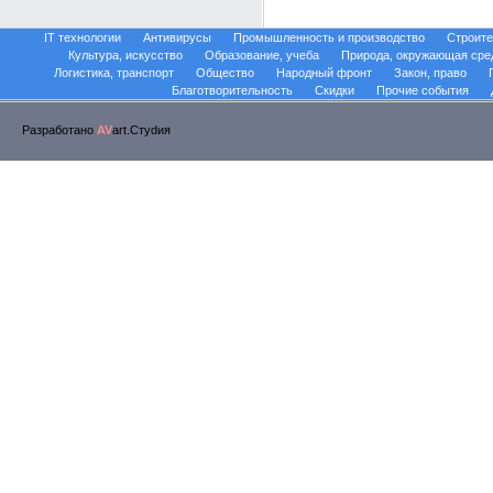
IT технологии
Антивирусы
Промышленность и производство
Строите
Культура, искусство
Образование, учеба
Природа, окружающая сре
Логистика, транспорт
Общество
Народный фронт
Закон, право
Благотворительность
Скидки
Прочие события
Разработано
AV
art.Стуdия