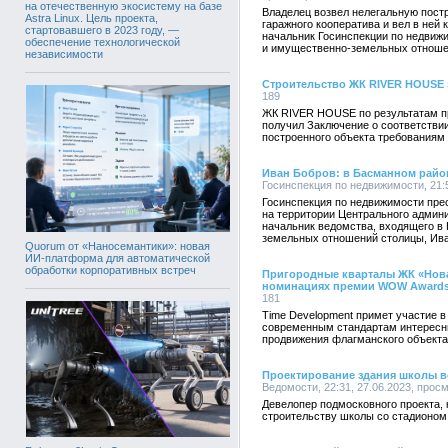
на отечественную экосистему на базе
Владелец возвел нелегальную пост
Astra Linux. Цель проекта,
гаражного кооператива и вел в ней
стартовавшего в 2023 году, —
начальник Госинспекции по недвиж
обеспечение технологической
и имущественно-земельных отноше
независимости
Строительство ЖК RIVER HOUSE
189
ЖК RIVER HOUSE по результатам пр
получил Заключение о соответстви
построенного объекта требованиям
Иван Бобров: в Басманном райо
Госинспекция по недвижимости, 21:5
Госинспекция по недвижимости пре
на территории Центрального админ
начальник ведомства, входящего в
земельных отношений столицы, Ива
Quorum от «Наносемантики»: новая
ИИ-платформа для автоматической
обработки корпоративных встреч
Пригородные кварталы ЖК «Нова
номинациях премии WOW Award
181
Time Development примет участие 
современным стандартам интересны
продвижения флагманского объект
Проектирование здания школы в
Ведомости, 22:31, 27.06.2023, прос
Девелопер подмосковного проекта, 
строительству школы со стадионом 