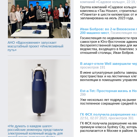
компаний «Садовое кольцо», 22:19, 
Группа компаний «Садовое кольцо»
комплекса «Tau House», строительс
«Планета» в шести километрах от 
запланирована на июль 2023 года.
Иван Бобров: во 2-м Вязовском 
200 машино-мест
, Госинспекция по
Госинспекция по недвижимости пров
самостроя в Юго-Восточном админи
АНО «Вдохновение» запускает
беспрепятственной парковки для жи
масштабный проект «Инклюзивный
ведомства, входящего в Комплекс 
путь»
отношений столицы, Иван Бобров.
В апарт-отеле Well завершили ч
просмотров 191
В июне штукатурные работы завер
пространствах и на лестничных кл
вентиляции в помещениях управляю
Est-a-Tet: Просторная жизнь в Н
299
Уже несколько лет подряд на рынке
постепенное сокращение средней п
ГК ФСК получила разрешение на 
22:51, 02.07.2023, просмотров 301
ГК ФСК получила разрешение на вво
«Не думать о каждом шаге»:
премиум-класса Sydney City, которы
российские инженеры представили
располагается в Москве в районе 
электронный коленный модуль для
людей после ампутации бедра