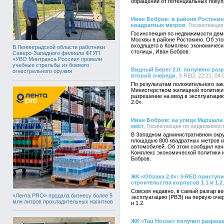
обращений от потенциальных покуп
Иван Бобров: в районе Ростоки
квадратных метров
, Госинспекция
Госинспекция по недвижимости дем
Москвы в районе Ростокино. Об эт
входящего в Комплекс экономичес
В Ленинградской области работники
столицы, Иван Бобров.
Северо-Западного филиала ФГУП
«УВО Минтранса России» провели
учебные стрельбы из боевого
Видный Берег 2.0: получено раз
огнестрельного оружия
второй очереди
, 3-RED, 22:21, 04
По результатам положительного за
Министерством жилищной политики 
разрешение на ввод в эксплуатаци
2.0».
Иван Бобров: на улице Маршала
мест
, Госинспекция по недвижимост
В Западном административном окру
площадью 800 квадратных метров и
автомобилей. Об этом сообщил нач
Комплекс экономической политики 
Бобров.
ЖК «Облака 2.0»: 3-RED приступ
строительства корпусов 1.1 и 1.2
Совсем недавно, в самый разгар ве
«Лента PRO» продала бизнесу более 5
эксплуатацию (РВЭ) на первую очер
млн литров прохладительных напитков
и 1.2.
ЖК «Tau House» получил разреше