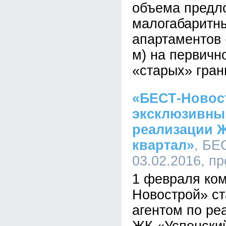
объема предл
малогабаритны
апартаментов 
м) на первичн
«старых» гран
«БЕСТ-Новос
эксклюзивный
реализации Ж
квартал»
, БЕ
03.02.2016, п
1 февраля ко
Новострой» с
агентом по ре