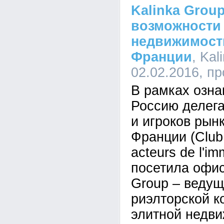
Kalinka Grou
возможности
недвижимости
Франции
, Kal
02.02.2016, п
В рамках озна
Россию делега
и игроков рын
Франции (Club 
acteurs de l'im
посетила офис
Group – ведущ
риэлторской к
элитной недви