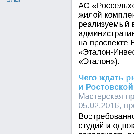
Дня ВДВ
АО «Россельхо
жилой комплек
реализуемый 
администрати
на проспекте 
«Эталон-Инвес
«Эталон»).
Чего ждать р
и Ростовской
Мастерская пр
05.02.2016, п
Востребованн
студий и одно