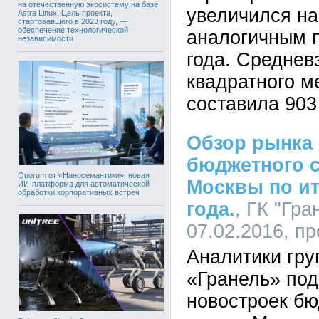
на отечественную экосистему на базе
увеличился на
Astra Linux. Цель проекта,
стартовавшего в 2023 году, —
обеспечение технологической
аналогичным 
независимости
года. Среднев
квадратного м
составила 903
Обзор рынка
бюджетного с
Quorum от «Наносемантики»: новая
Москвы по ит
ИИ-платформа для автоматической
обработки корпоративных встреч
года.
, ГК "Гра
07.02.2016, п
Аналитики гр
«Гранель» под
новостроек бю