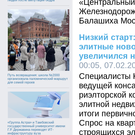
«Центральный
Железнодорожн
Балашиха Мос
Низкий старт
элитные нов
увеличился н
00:05, 07.02.2
Специалисты K
Путь возвращения: школа №2000
организовала паломнический маршрут
для семей героев
ведущей конса
риэлторской к
элитной недви
итоги первичн
Спрос на квар
«Группа Астра» и Тамбовский
государственный университет имени
Г.Р. Державина переводят ИТ-
строящихся э
инфраструктуру вуза