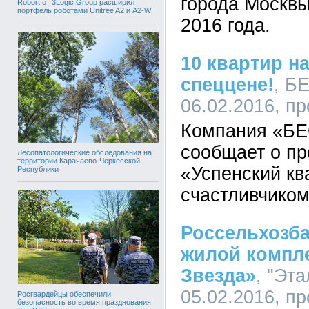
города Москвы
Robort от 3Logic Group расширил
портфель роботами Unitree A2 и A2-W
2016 года.
10 квартир н
спеццене!
, Б
06.02.2016, п
Компания «БЕ
сообщает о пр
Лесопатологические обследования на
территории Карачаево-Черкесской
«Успенский кв
Республики
счастливчиком
Россельхозба
жилой компле
Звезда»
, "Эта
05.02.2016, п
Росгвардейцы обеспечили
безопасность во время празднования