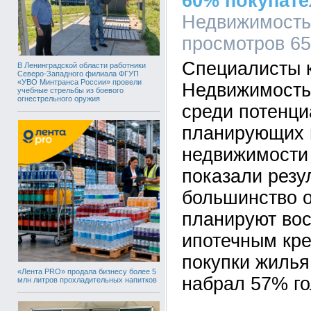
60% покупате
Недвижимость,
просмотров 6
Специалисты 
В Ленинградской области работники
Северо-Западного филиала ФГУП
«УВО Минтранса России» провели
Недвижимость
учебные стрельбы из боевого
огнестрельного оружия
среди потенци
планирующих 
недвижимости 
показали резу
большинство 
планируют вос
ипотечным кре
покупки жилья
«Лента PRO» продала бизнесу более 5
набрал 57% го
млн литров прохладительных напитков