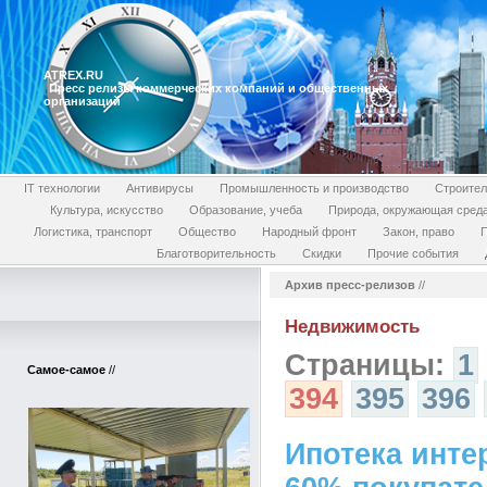
ATREX.RU
Пресс релизы коммерческих компаний и общественных
организаций
IT технологии
Антивирусы
Промышленность и производство
Строител
Культура, искусство
Образование, учеба
Природа, окружающая сред
Логистика, транспорт
Общество
Народный фронт
Закон, право
П
Благотворительность
Скидки
Прочие события
Архив пресс-релизов
//
Недвижимость
Страницы:
1
Самое-самое
//
394
395
396
Ипотека инте