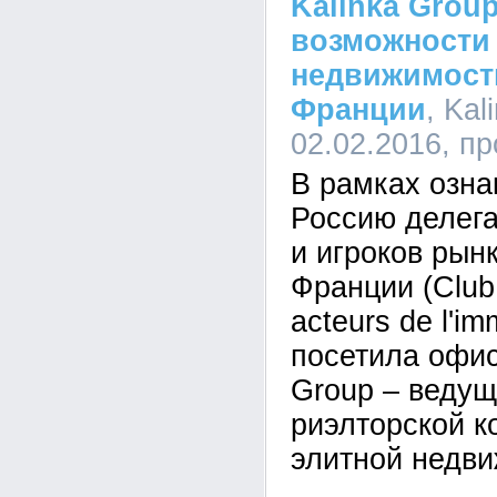
Kalinka Grou
возможности
недвижимости
Франции
, Kal
02.02.2016, п
В рамках озна
Россию делега
и игроков рын
Франции (Club 
acteurs de l'im
посетила офис
Group – ведущ
риэлторской к
элитной недви