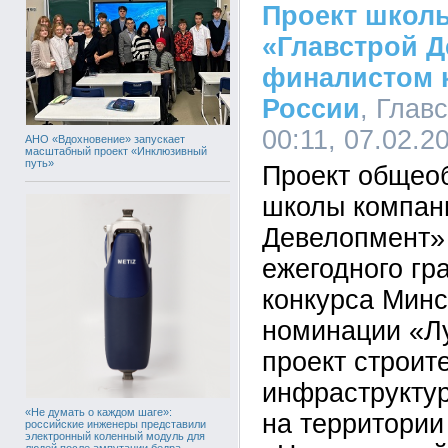
Проект школ
«Главстрой Д
финалистом 
России
, Глав
00:11, 07.02.2
АНО «Вдохновение» запускает
масштабный проект «Инклюзивный
путь»
Проект общео
школы компан
Девелопмент» 
ежегодного гр
конкурса Минс
номинации «Л
проект строит
инфраструкту
«Не думать о каждом шаге»:
на территории
российские инженеры представили
электронный коленный модуль для
людей после ампутации бедра