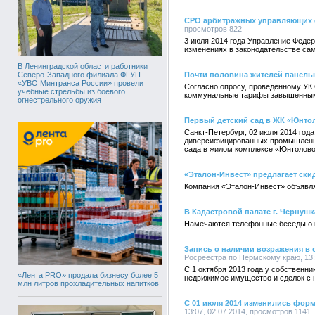
СРО арбитражных управляющих 
просмотров 822
3 июля 2014 года Управление Федер
изменениях в законодательстве са
В Ленинградской области работники
Северо-Западного филиала ФГУП
Почти половина жителей панель
«УВО Минтранса России» провели
Согласно опросу, проведенному УК 
учебные стрельбы из боевого
коммунальные тарифы завышенными, 
огнестрельного оружия
Первый детский сад в ЖК «Юнтол
Санкт-Петербург, 02 июля 2014 год
диверсифицированных промышленных
сада в жилом комплексе «Юнтолово
«Эталон-Инвест» предлагает ски
Компания «Эталон-Инвест» объявля
В Кадастровой палате г. Чернушк
Намечаются телефонные беседы о 
Запись о наличии возражения в 
Росреестра по Пермскому краю, 13:
С 1 октября 2013 года у собственн
«Лента PRO» продала бизнесу более 5
недвижимое имущество и сделок с н
млн литров прохладительных напитков
С 01 июля 2014 изменились фор
13:07, 02.07.2014, просмотров 1141