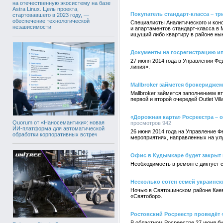
на отечественную экосистему на базе
Astra Linux. Цель проекта,
Покупатель стандарт-класса – т
стартовавшего в 2023 году, —
обеспечение технологической
Специалисты Аналитического и конс
независимости
и апартаментов стандарт-класса в 
ищущий либо квартиру в районе ны
Документы на госрегистрацию и
27 июня 2014 года в Управлении Фе
линия».
Mallbroker займется брокериджем Ou
Mallbroker займется заполнением вт
первой и второй очередей Outlet Vill
«Дорожная карта» Росреестра – о
Quorum от «Наносемантики»: новая
просмотров 942
ИИ-платформа для автоматической
26 июня 2014 года на Управление Ф
обработки корпоративных встреч
мероприятиях, направленных на ул
Офис в Кудымкаре будет закрыт
Необходимость в ремонте диктует с
Несколько сотен семей украинск
Ночью в Святошинском районе Киев
«Святобор».
Ростовский Росреестр проведёт
В областном Росреестре 27 июня бу