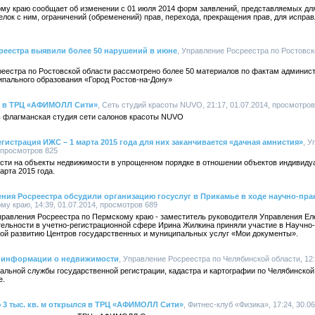
му краю сообщает об изменении с 01 июля 2014 форм заявлений, представляемых для
лок с ним, ограничений (обременений) прав, перехода, прекращения прав, для испра
реестра выявили более 50 нарушений в июне
, Управление Росреестра по Ростовско
реестра по Ростовской области рассмотрено более 50 материалов по фактам админи
пального образования «Город Ростов-на-Дону»
ь в ТРЦ «АФИМОЛЛ Сити»
, Сеть студий красоты NUVO, 21:17, 01.07.2014, просмотров
флагманская студия сети салонов красоты NUVO
истрация ИЖС – 1 марта 2015 года для них заканчивается «дачная амнистия»
, У
 просмотров 825
ости на объекты недвижимости в упрощенном порядке в отношении объектов индивиду
арта 2015 года.
ния Росреестра обсудили организацию госуслуг в Прикамье в ходе научно-пр
у краю, 14:39, 01.07.2014, просмотров 689
Управления Росреестра по Пермскому краю - заместитель руководителя Управления Ел
ятельности в учетно-регистрационной сфере Ирина Жилкина приняли участие в Научно
ой развитию Центров государственных и муниципальных услуг «Мои документы».
к информации о недвижимости
, Управление Росреестра по Челябинской области, 12:
альной службы государственной регистрации, кадастра и картографии по Челябинско
е.
 3 тыс. кв. м открылся в ТРЦ «АФИМОЛЛ Сити»
, Фитнес-клуб «Физика», 17:24, 30.0