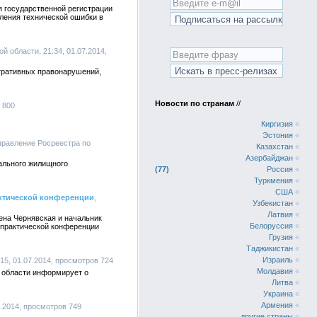
 государственной регистрации
вления технической ошибки в
й области, 21:34, 01.07.2014,
стративных правонарушений,
Новости по странам
//
 800
Киргизия
«
Эстония
«
правление Росреестра по
Казахстан
«
Азербайджан
«
ального жилищного
77
Россия
«
Туркмения
«
США
«
актической конференции
,
Узбекистан
«
Латвия
«
ена Чернявская и начальник
Белоруссия
«
-практической конференции
Грузия
«
Таджикистан
«
Израиль
«
15, 01.07.2014, просмотров 724
Молдавия
«
й области информирует о
Литва
«
Украина
«
Армения
«
6.2014, просмотров 749
другие страны
«