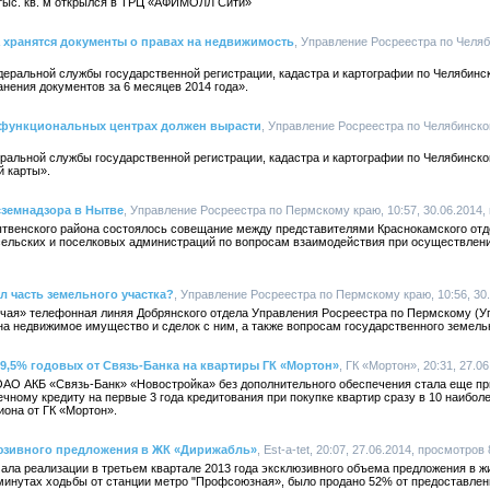
тыс. кв. м открылся в ТРЦ «АФИМОЛЛ Сити»
 хранятся документы о правах на недвижимость
, Управление Росреестра по Челяб
деральной службы государственной регистрации, кадастра и картографии по Челябинс
анения документов за 6 месяцев 2014 года».
офункциональных центрах должен вырасти
, Управление Росреестра по Челябинской
ральной службы государственной регистрации, кадастра и картографии по Челябинск
 карты».
сземнадзора в Нытве
, Управление Росреестра по Пермскому краю, 10:57, 30.06.2014,
Нытвенского района состоялось совещание между представителями Краснокамского от
ельских и поселковых администраций по вопросам взаимодействия при осуществлен
ял часть земельного участка?
, Управление Росреестра по Пермскому краю, 10:56, 30
рячая» телефонная линяя Добрянского отдела Управления Росреестра по Пермскому (У
на недвижимое имущество и сделок с ним, а также вопросам государственного земель
9,5% годовых от Связь-Банка на квартиры ГК «Мортон»
, ГК «Мортон», 20:31, 27.0
АО АКБ «Связь-Банк» «Новостройка» без дополнительного обеспечения стала еще при
ечному кредиту на первые 3 года кредитования при покупке квартир сразу в 10 наибо
иона от ГК «Мортон».
люзивного предложения в ЖК «Дирижабль»
, Est-a-tet, 20:07, 27.06.2014, просмотров
чала реализации в третьем квартале 2013 года эксклюзивного объема предложения в 
минутах ходьбы от станции метро "Профсоюзная», было продано 52% от предоставле