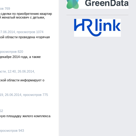
ров 769
 сделки по приобретению квартир
й женатый москвич с детьми,
27.06.2014, просмотров 1074
кой области проведена «горячая
, просмотров 820
декабре 2014 года, а также
ти, 12:40, 26.06.2014,
нской области информирует о
9, 26.06.2014, просмотров 775
52
ную площадку жилого комплекса
 просмотров 943