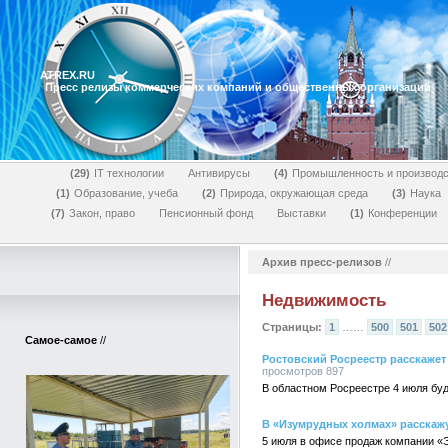
ATREX.RU
Пресс релизы коммерческих компаний и общественных организаций
29
IT технологии
Антивирусы
4
Промышленность и производс
1
Образование, учеба
2
Природа, окружающая среда
3
Наука
7
Закон, право
Пенсионный фонд
Выставки
1
Конференции
Архив пресс-релизов
//
Недвижимость
Страницы:
1
……
500
501
502
Самое-самое
//
Ростовский Росреестр расскажет
просмотров 897
В областном Росреестре 4 июля буд
В «Изумрудных холмах» расскажу
5 июля в офисе продаж компании «Э