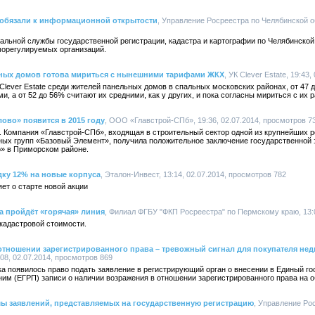
обязали к информационной открытости
, Управление Росреестра по Челябинской об
альной службы государственной регистрации, кадастра и картографии по Челябинской
морегулируемых организаций.
ных домов готова мириться с нынешними тарифами ЖКХ
, УК Clever Estate, 19:43
Clever Estate среди жителей панельных домов в спальных московских районах, от 47 
а от 52 до 56% считают их средними, как у других, и пока согласны мириться с их 
ово» появится в 2015 году
, ООО «Главстрой-СПб», 19:36, 02.07.2014, просмотров 7
а. Компания «Главстрой-СПб», входящая в строительный сектор одной из крупнейших 
 групп «Базовый Элемент», получила положительное заключение государственной э
» в Приморском районе.
дку 12% на новые корпуса
, Эталон-Инвест, 13:14, 02.07.2014, просмотров 782
ет о старте новой акции
а пройдёт «горячая» линия
, Филиал ФГБУ "ФКП Росреестра" по Пермскому краю, 13:0
кадастровой стоимости.
отношении зарегистрированного права – тревожный сигнал для покупателя не
08, 02.07.2014, просмотров 869
ика появилось право подать заявление в регистрирующий орган о внесении в Единый г
им (ЕГРП) записи о наличии возражения в отношении зарегистрированного права на 
мы заявлений, представляемых на государственную регистрацию
, Управление Ро