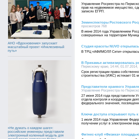
Управление Росреестра по Пермско
прав на недвижимое имущество, сде
записях ЕГРП.
Земинспекторы Ростовского Рос
просмотров 768
В июне 2014 года Управлением Рос
совершенных на территории Муници
АНО «Вдохновение» запускает
Студия красоты NUVO открылас
масштабный проект «Инклюзивный
путь»
В ТРЦ «АФИМОЛЛ Сити» открылась 
В Прикамье активизировалась рег
Пермскому краю, 14:44, 01.07.2014,
Срок регистрации права собственн
строительства (ИЖС) истекает 01 м
Представители краевого Управле
Управление Росреестра по Пермском
27 июня 2014 года представители 
отдела контроля и координации де
федерального значения, посвященн
Ключи доступа открывают путь 
1 июля 2014 года Управление Федер
получении услуг в электронном вид
«Не думать о каждом шаге»:
российские инженеры представили
Фитнес-клуб «Физика» площадью
электронный коленный модуль для
людей после ампутации бедра