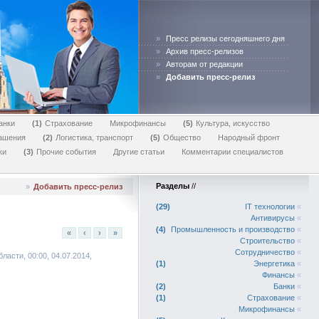
»
Пресс релизы сегодняшнего дня
»
Архив пресс-релизов
»
Авторам от редакции
»
Добавить пресс-релиз
анки
1
Страхование
Микрофинансы
5
Культура, искусство
лашения
2
Логистика, транспорт
5
Общество
Народный фронт
ки
3
Прочие события
Другие статьи
Комментарии специалистов
Разделы
//
»
Добавить пресс-релиз
29
IT технологии
«
Антивирусы
«
4
Промышленность и производство
«
«
‹
›
»
Строительство
«
Сотрудничество
«
ласти, 00:00, 04.07.2014,
1
Энергетика
«
Финансы
«
2
Банки
«
1
Страхование
«
Микрофинансы
«