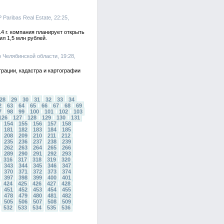
Paribas Real Estate, 22:25,
4 г. компания планирует открыть
ил 1,5 млн рублей.
 Челябинской области, 19:28,
рации, кадастра и картографии
28
29
30
31
32
33
34
2
63
64
65
66
67
68
69
7
98
99
100
101
102
103
126
127
128
129
130
131
154
155
156
157
158
181
182
183
184
185
208
209
210
211
212
235
236
237
238
239
262
263
264
265
266
289
290
291
292
293
316
317
318
319
320
343
344
345
346
347
370
371
372
373
374
397
398
399
400
401
424
425
426
427
428
451
452
453
454
455
478
479
480
481
482
505
506
507
508
509
532
533
534
535
536