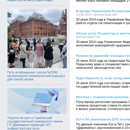
Фитнес-клуб «Физика» площадью 3 
В архиве Управления Росреестра
30.06.2014, просмотров 981
30 июня 2014 года в Управлении Фе
работе отдела систематизации и хр
Объем услуг Росреестра в мног
просмотров 723
30 июня 2014 года Управление Феде
выполнения мероприятий «дорожной
Росреестр укрепляет позиции го
25 июня 2014 года на территории 
Пермскому краю и специалистами с
земельного законодательства.
Путь возвращения: школа №2000
организовала паломнический маршрут
Куда обратиться, если сосед зан
для семей героев
25 июня 2014 года состоялась «го
государственной регистрации прав 
Ипотека с социальным уклоном: 
Популярная ипотечная программа О
снижена процентная ставка по ипот
и жилых комплексах столичного рег
«Группа Астра» и Тамбовский
Est-a-Tet реализовала 52% экск
государственный университет имени
По данным компании Est-a-Tet с на
Г.Р. Державина переводят ИТ-
«Дирижабль», расположенном в 10 
инфраструктуру вуза