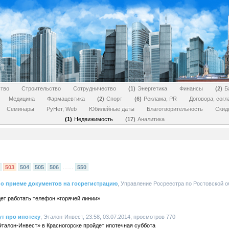
тво
Строительство
Сотрудничество
1
Энергетика
Финансы
2
Б
Медицина
Фармацевтика
2
Спорт
6
Реклама, PR
Договора, сог
Семинары
РуНет, Web
Юбилейные даты
Благотворительность
Скид
1
Недвижимость
17
Аналитика
503
504
505
506
……
550
 о приеме документов на госрегистрацию
, Управление Росреестра по Ростовской об
ет работать телефон «горячей линии»
т про ипотеку
, Эталон-Инвест, 23:58, 03.07.2014, просмотров 770
талон-Инвест» в Красногорске пройдет ипотечная суббота