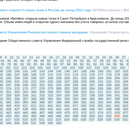
eo» откроет 5 новых точек в России до конца 2014 года
, ASTERA в альянсе с BNP 
зинов «Bemileo» открыла новые точки в Санкт-Петербурге и Красноярске. До конца 201
и. Объем инвестиций в открытие одного магазина без учета товарных остатков состав
вета Управления Росреестра провел первое заседание
, Управление Росреестра по
едание Общественного совета Управления Федеральной службы государственной регист
8
9
10
11
12
13
14
15
16
17
18
19
20
21
22
23
24
25
26
27
43
44
45
46
47
48
49
50
51
52
53
54
55
56
57
58
59
60
61
6
78
79
80
81
82
83
84
85
86
87
88
89
90
91
92
93
94
95
96
9
10
111
112
113
114
115
116
117
118
119
120
121
122
123
124
125
38
139
140
141
142
143
144
145
146
147
148
149
150
151
152
153
65
166
167
168
169
170
171
172
173
174
175
176
177
178
179
180
92
193
194
195
196
197
198
199
200
201
202
203
204
205
206
207
19
220
221
222
223
224
225
226
227
228
229
230
231
232
233
234
46
247
248
249
250
251
252
253
254
255
256
257
258
259
260
261
73
274
275
276
277
278
279
280
281
282
283
284
285
286
287
288
00
301
302
303
304
305
306
307
308
309
310
311
312
313
314
315
27
328
329
330
331
332
333
334
335
336
337
338
339
340
341
342
54
355
356
357
358
359
360
361
362
363
364
365
366
367
368
369
81
382
383
384
385
386
387
388
389
390
391
392
393
394
395
396
08
409
410
411
412
413
414
415
416
417
418
419
420
421
422
423
35
436
437
438
439
440
441
442
443
444
445
446
447
448
449
450
62
463
464
465
466
467
468
469
470
471
472
473
474
475
476
477
89
490
491
492
493
494
495
496
497
498
499
500
501
502
503
504
16
517
518
519
520
521
522
523
524
525
526
527
528
529
530
531
43
544
545
546
547
548
549
550