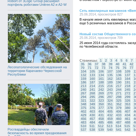
Robort от 3Logic Group расширил
портфель роботами Unitree A2 и A2-W
Сеть ювелирных магазинов «Bemil
25.06.2014, просмотров 827
В начале июня сеть ювелирных мага
еще 5 розничных магазинов в Росси
Новый состав Общественного со
25.06.2014, просмотров 709
25 июня 2014 года состоялось зас
по Челябинской области.
Страницы:
1
2
3
4
5
6
7
35
36
37
38
39
40
41
42
Лесопатологические обследования на
70
71
72
73
74
75
76
77
территории Карачаево-Черкесской
104
105
106
107
108
109
1
Республики
132
133
134
135
136
137
1
159
160
161
162
163
164
1
186
187
188
189
190
191
1
213
214
215
216
217
218
2
240
241
242
243
244
245
2
267
268
269
270
271
272
2
294
295
296
297
298
299
3
321
322
323
324
325
326
3
348
349
350
351
352
353
3
375
376
377
378
379
380
3
402
403
404
405
406
407
4
429
430
431
432
433
434
4
456
457
458
459
460
461
4
483
484
485
486
487
488
4
510
511
512
513
514
515
5
Росгвардейцы обеспечили
537
538
539
540
541
542
5
безопасность во время празднования