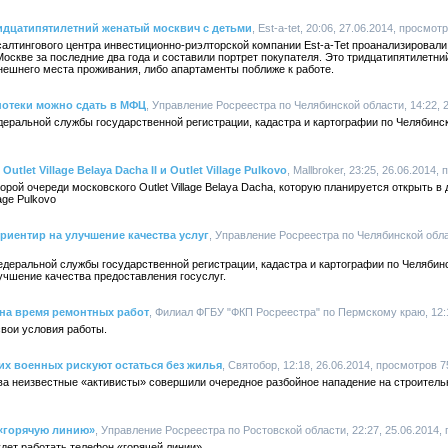
ридцатипятилетний женатый москвич с детьми
, Est-a-tet, 20:06, 27.06.2014, просмот
алтингового центра инвестиционно-риэлторской компании Est-a-Tet проанализировали
Москве за последние два года и составили портрет покупателя. Это тридцатипятилетни
нешнего места проживания, либо апартаменты поближе к работе.
потеки можно сдать в МФЦ
, Управление Росреестра по Челябинской области, 14:22, 
деральной службы государственной регистрации, кадастра и картографии по Челябинс
tlet Village Belaya Dacha II и Outlet Village Pulkovo
, Mallbroker, 23:25, 26.06.2014
орой очереди московского Outlet Village Belaya Dacha, которую планируется открыть в 
age Pulkovo
риентир на улучшение качества услуг
, Управление Росреестра по Челябинской облас
едеральной службы государственной регистрации, кадастра и картографии по Челяби
учшение качества предоставления госуслуг.
 на время ремонтных работ
, Филиал ФГБУ "ФКП Росреестра" по Пермскому краю, 12:1
вои условия работы.
их военных рискуют остаться без жилья
, Святобор, 12:18, 26.06.2014, просмотров 7
а неизвестные «активисты» совершили очередное разбойное нападение на строитель
 «горячую линию»
, Управление Росреестра по Ростовской области, 22:27, 25.06.2014,
дет работать телефон «горячей линии»