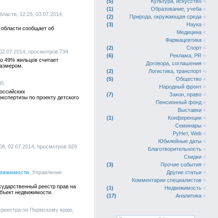
5
Культура, искусство
«
1
Образование, учеба
«
ласти, 12:25, 03.07.2014,
2
Природа, окружающая среда
«
3
Наука
«
 области сообщает об
Медицина
«
Фармацевтика
«
2
Спорт
«
, 02.07.2014, просмотров 734
6
Реклама, PR
«
до 49% жильцов считает
Договора, соглашения
«
размером.
2
Логистика, транспорт
«
5
Общество
«
35
Народный фронт
«
российских
7
Закон, право
«
кспертизы по проекту детского
Пенсионный фонд
«
Выставки
«
1
Конференции
«
Семинары
«
РуНет, Web
«
Юбилейные даты
«
8, 02.07.2014, просмотров 929
Благотворительность
«
Скидки
«
3
Прочие события
«
движимости
, Управление
Другие статьи
«
Комментарии специалистов
«
осударственный реестр прав на
1
Недвижимость
«
объект недвижимости.
17
Аналитика
«
среестра по Пермскому краю,