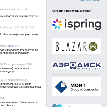
инской области, 12:54,
Сегодня у нас публикуются
//
кой области заслушали отчет «О
 области, 10:57, 30.06.2014,
ой области информирует о ходе
 просмотров 972
дела Управления Росреестра по
ии проверок соблюдения
.06.2014, просмотров 1320
правление) по вопросам
ного надзора.
6.2014, просмотров 834
влекательнее: с 26 июня
лее востребованных микрорайонах
 814
жилом комплексе бизнес-класса
нного объема