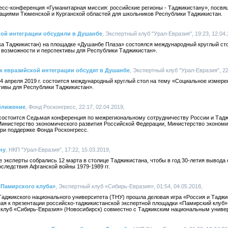
есс-конференция «Гуманитарная миссия: российские регионы - Таджикистану», посвящ
циями Тюменской и Курганской областей для школьников Республики Таджикистан.
кой интеграции обсудили в Душанбе
, Экспертный клуб "Урал-Евразия", 19:23, 12.04.
лика Таджикистан) на площадке «Душанбе Плаза» состоялся международный круглый с
 возможности и перспективы для Республики Таджикистан».
х евразийской интеграции обсудят в Душанбе
, Экспертный клуб "Урал-Евразия", 22
4 апреля 2019 г. состоится международный круглый стол на тему «Социальное измере
тивы для Республики Таджикистан».
сближение
, Фонд Росконгресс, 22:17, 02.04.2019,
е состоится Седьмая конференция по межрегиональному сотрудничеству России и Тадж
Министерство экономического развития Российской Федерации, Министерство экономи
ри поддержке Фонда Росконгресс.
ну
, НКП "Урал-Евразия", 17:22, 15.03.2019,
е эксперты собрались 12 марта в столице Таджикистана, чтобы в год 30-летия вывода 
следствия Афганской войны 1979-1989 гг.
«Памирского клуба»
, Экспертный клуб «Сибирь-Евразия», 01:54, 04.05.2018,
Таджикского национального университета (ТНУ) прошла деловая игра «Россия и Таджи
ная к презентации российско-таджикистанской экспертной площадки «Памирский клуб»
клуб «Сибирь-Евразия» (Новосибирск) совместно с Таджикским национальным униве