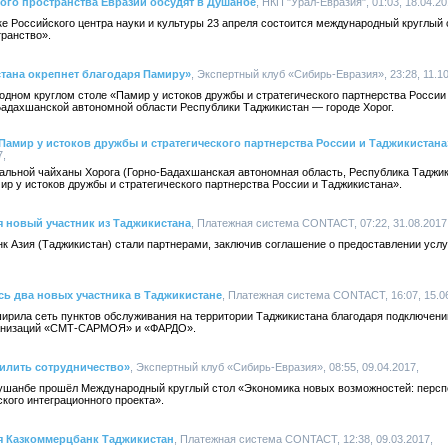
ого пространства Евразии обсудят в Душанбе
, НКП "Урал-Евразия", 01:03, 18.04.20
е Российского центра науки и культуры 23 апреля состоится международный круглый 
транство».
тана окрепнет благодаря Памиру»
, Экспертный клуб «Сибирь-Евразия», 23:28, 11.10
дном круглом столе «Памир у истоков дружбы и стратегического партнерства России
Бадахшанской автономной области Республики Таджикистан — городе Хорог.
амир у истоков дружбы и стратегического партнерства России и Таджикистана
7,
нальной чайханы Хорога (Горно-Бадахшанская автономная область, Республика Таджик
р у истоков дружбы и стратегического партнерства России и Таджикистана».
 новый участник из Таджикистана
, Платежная система CONTACT, 07:22, 31.08.2017
 Азия (Таджикистан) стали партнерами, заключив соглашение о предоставлении усл
ь два новых участника в Таджикистане
, Платежная система CONTACT, 16:07, 15.06
ила сеть пунктов обслуживания на территории Таджикистана благодаря подключени
ганизаций «СМТ-САРМОЯ» и «ФАРДО».
илить сотрудничество»
, Экспертный клуб «Сибирь-Евразия», 08:55, 09.04.2017,
Душанбе прошёл Международный круглый стол «Экономика новых возможностей: персп
кого интеграционного проекта».
я Казкоммерцбанк Таджикистан
, Платежная система CONTACT, 12:38, 09.03.2017,