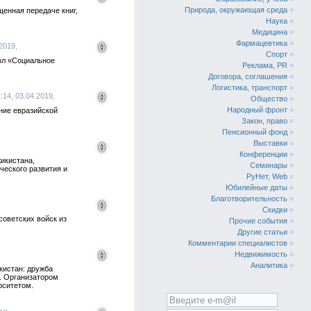
Природа, окружающая среда
«
енная передаче книг,
Наука
«
Медицина
«
Фармацевтика
«
0
2019,
Спорт
«
тол «Социальное
Реклама, PR
«
Договора, соглашения
«
Логистика, транспорт
«
0
:14, 03.04.2019,
Общество
«
Народный фронт
«
ние евразийской
Закон, право
«
Пенсионный фонд
«
Выставки
«
0
Конференции
«
икистана,
Семинары
«
ческого развития и
РуНет, Web
«
Юбилейные даты
«
Благотворительность
«
0
Скидки
«
советских войск из
Прочие события
«
Другие статьи
«
Комментарии специалистов
«
0
Недвижимость
«
Аналитика
«
кистан: дружба
. Организатором
рситетом.