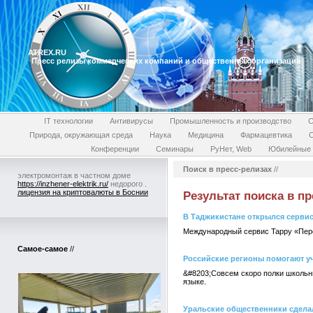
ATREX.RU
Пресс релизы коммерческих компаний и общественных организаций
IT технологии
Антивирусы
Промышленность и производство
С
Природа, окружающая среда
Наука
Медицина
Фармацевтика
Конференции
Семинары
РуНет, Web
Юбилейные 
Поиск в пресс-релизах
//
электромонтаж в частном доме
https://inzhener-elektrik.ru/
недорого .
лицензия на криптовалюты в Боснии
Результат поиска в пр
В Таджикистане открылся сервис
Международный сервис Tappy «Пере
Самое-самое
//
Российские регионы помогают у
&#8203;Совсем скоро полки школьн
языке.
Уральские общественники сдела