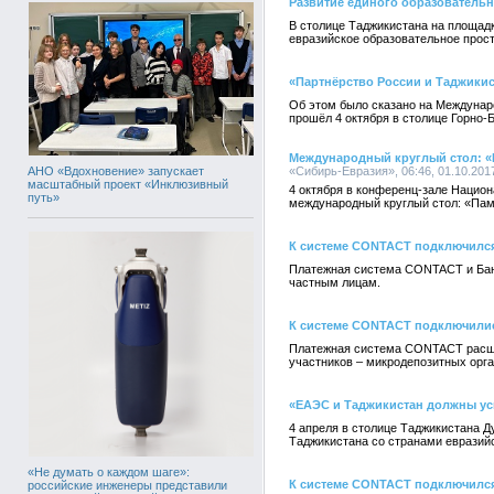
Развитие единого образовательн
В столице Таджикистана на площадк
евразийское образовательное прос
«Партнёрство России и Таджикис
Об этом было сказано на Междунаро
прошёл 4 октября в столице Горно-
Международный круглый стол: «П
АНО «Вдохновение» запускает
«Сибирь-Евразия», 06:46, 01.10.201
масштабный проект «Инклюзивный
4 октября в конференц-зале Нацио
путь»
международный круглый стол: «Пами
К системе CONTACT подключился
Платежная система CONTACT и Банк
частным лицам.
К системе CONTACT подключилис
Платежная система CONTACT расшир
участников – микродепозитных ор
«ЕАЭС и Таджикистан должны ус
4 апреля в столице Таджикистана 
Таджикистана со странами евразийс
«Не думать о каждом шаге»:
К системе CONTACT подключилс
российские инженеры представили