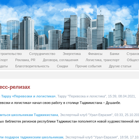
троительство
Сотрудничество
Энергетика
Финансы
Банки
Страхо
Спорт
Реклама, PR
Договора, соглашения
Логистика, транспорт
Общес
даты
Благотворительность
Скидки
Прочие события
Другие статьи
есс-релизах
 Tappy «Перевозки и логистика»
, Tappy "Перевозка и логистика", 15:39, 08.04.2021,
возки и логистика» начал свою работу в столице Таджикистана – Душанбе.
читься школьникам Таджикистана
, Экспертный клуб "Урал-Евразия", 03:33, 25.10.20
ых библиотек регионов республики Таджикистан пополнятся новой художественной ли
ли подарок таджикским школьникам
, Экспертный клуб "Урал-Евразия", 18:58, 17.10