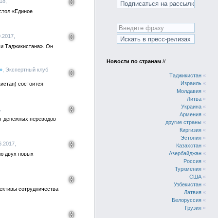
0
18,
стол «Единое
0
.2017,
 и Таджикистана». Он
Новости по странам
//
»
, Экспертный клуб
0
Таджикистан
«
Израиль
«
истан) состоится
Молдавия
«
Литва
«
Украина
«
0
,
Армения
«
уг денежных переводов
другие страны
«
Киргизия
«
Эстония
«
0
.2017,
Казахстан
«
Азербайджан
«
ю двух новых
Россия
«
Туркмения
«
США
«
0
Узбекистан
«
ективы сотрудничества
Латвия
«
Белоруссия
«
Грузия
«
0