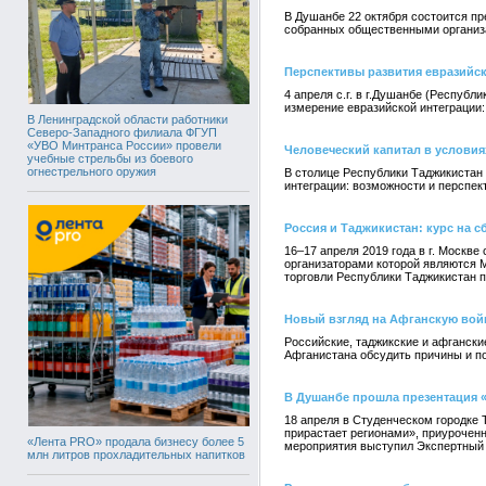
В Душанбе 22 октября состоится пр
собранных общественными организа
Перспективы развития евразийс
4 апреля с.г. в г.Душанбе (Респуб
измерение евразийской интеграции:
В Ленинградской области работники
Северо-Западного филиала ФГУП
«УВО Минтранса России» провели
Человеческий капитал в условия
учебные стрельбы из боевого
огнестрельного оружия
В столице Республики Таджикистан 
интеграции: возможности и перспек
Россия и Таджикистан: курс на 
16–17 апреля 2019 года в г. Москв
организаторами которой являются 
торговли Республики Таджикистан п
Новый взгляд на Афганскую вой
Российские, таджикские и афгански
Афганистана обсудить причины и по
В Душанбе прошла презентация 
18 апреля в Студенческом городке 
прирастает регионами», приурочен
«Лента PRO» продала бизнесу более 5
мероприятия выступил Экспертный 
млн литров прохладительных напитков