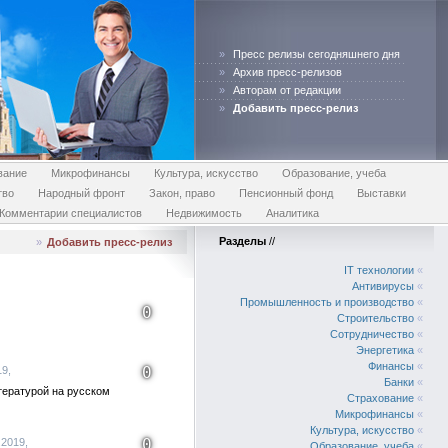
»
Пресс релизы сегодняшнего дня
»
Архив пресс-релизов
»
Авторам от редакции
»
Добавить пресс-релиз
вание
Микрофинансы
Культура, искусство
Образование, учеба
тво
Народный фронт
Закон, право
Пенсионный фонд
Выставки
Комментарии специалистов
Недвижимость
Аналитика
Разделы
//
»
Добавить пресс-релиз
IT технологии
«
Антивирусы
«
Промышленность и производство
«
0
Строительство
«
Сотрудничество
«
Энергетика
«
Финансы
«
0
19,
Банки
«
тературой на русском
Страхование
«
Микрофинансы
«
Культура, искусство
«
0
.2019,
Образование, учеба
«