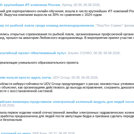
00: крупнейшие ИТ-компании России
, iSpring, 00:39, 06.08.2026,
ений для корпоративного онлайн-обучения, вошла в число крупнейших ИТ-компаний Ро
0. Выручка компании выросла на 30% по сравнению с 2024 годом.
нир по рыбной ловле среди команд железнодорожников
, "ЛокоТех-Сервис" филиа
оялись открытые соревнования по рыбной ловле, организованные профсоюзной органи
анд, прошел на акватории Любовского водохранилища. В мероприятии принял участие 
асштабный проект «Инклюзивный путь»
, Альянс СОНКО, 00:38, 06.08.2026,
реализации уникального образовательного проекта
иям нельзя просто ждать патча
, UDV Group, 00:38, 06.08.2026,
 области киберустойчивости UDV Group предупреждает о рисках неизвестных уязвимос
объяснил, как организациям действовать до выхода исправления, сохранить доказате
есте с восстановленной системой.
ссийские инженеры представили электронный коленный модуль для людей посл
6.08.2026,
ила первое изделие новой отечественной линейки электронных гидравлических колен
зработка предназначена для людей после ампутации бедра и призвана сделать передв
 и безопасным.
 платежей по миру
, ББР Банк, 00:37, 06.08.2026,