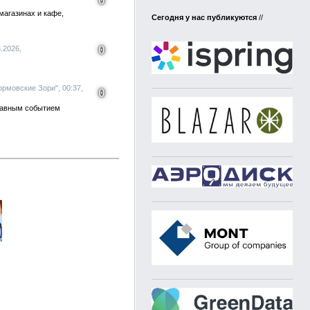
0
магазинах и кафе,
Сегодня у нас публикуются
//
0
.2026,
ормовские Зори", 00:37,
0
Главным событием