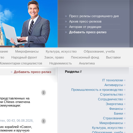
»
Пресс релизы сегодняшнего дня
»
Архив пресс-релизов
»
Авторам от редакции
»
Добавить пресс-релиз
вание
Микрофинансы
Культура, искусство
Образование, учеба
тво
Народный фронт
Закон, право
Пенсионный фонд
Выставки
Комментарии специалистов
Недвижимость
Аналитика
Разделы
//
»
Добавить пресс-релиз
IT технологии
«
Антивирусы
«
Промышленность и производство
«
0
Строительство
«
представленных на
Сотрудничество
«
ции CNews отмечена
Энергетика
«
коммуникации:
Финансы
«
Банки
«
Страхование
«
0
ех, 00:43, 06.08.2026,
Микрофинансы
«
ких кораблей «Союз»,
Культура, искусство
«
ближение и вручную
Образование, учеба
«