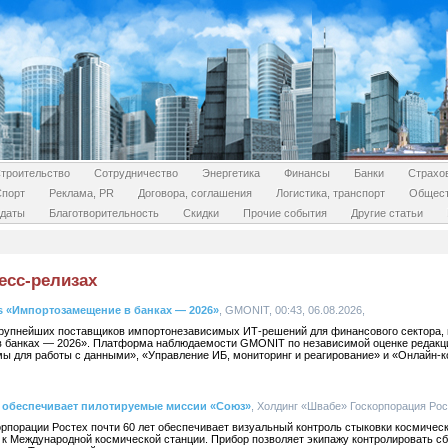
троительство
Сотрудничество
Энергетика
Финансы
Банки
Страхо
Спорт
Реклама, PR
Договора, соглашения
Логистика, транспорт
Общес
даты
Благотворительность
Скидки
Прочие события
Другие статьи
есс-релизах
s «Импортозамещение в банках — 2026»
, GMONIT, 00:43, 06.08.2026,
рупнейших поставщиков импортонезависимых ИТ-решений для финансового сектора, 
 банках — 2026». Платформа наблюдаемости GMONIT по независимой оценке редак
мы для работы с данными», «Управление ИБ, мониторинг и реагирование» и «Онлайн-
т обеспечивает пилотируемые миссии «Союз»
, Холдинг «Швабе» Госкорпорация Рост
рпорации Ростех почти 60 лет обеспечивает визуальный контроль стыковки космичес
к Международной космической станции. Прибор позволяет экипажу контролировать с