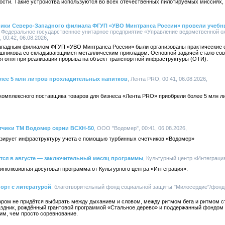
ости. Такие устройства используются во всех отечественных пилотируемых миссиях, 
ники Северо-Западного филиала ФГУП «УВО Минтранса России» провели учебн
, Федеральное государственное унитарное предприятие «Управление ведомственной 
00:42, 06.08.2026,
Западным филиалом ФГУП «УВО Минтранса России» были организованы практические 
ашникова со складывающимся металлическим прикладом. Основной задачей стало со
 огня при реализации прорыва на объект транспортной инфраструктуры (ОТИ).
лее 5 млн литров прохладительных напитков
, Лента PRO, 00:41, 06.08.2026,
 комплексного поставщика товаров для бизнеса «Лента PRO» приобрели более 5 млн 
етчики ТМ Водомер серии ВСХН-50
, ООО "Водомер", 00:41, 06.08.2026,
зирует инфраструктуру учета с помощью турбинных счетчиков «Водомер»
тся в августе — заключительный месяц программы
, Культурный центр «Интеграция»
инклюзивная досуговая программа от Культурного центра «Интеграция».
орт с литературой
, благотворительный фонд социальной защиты "Милосердие"/фонд 
тором не придётся выбирать между дыханием и словом, между ритмом бега и ритмом с
здник, рождённый грантовой программой «Стальное дерево» и поддержанный фондом
им, чем просто соревнование.