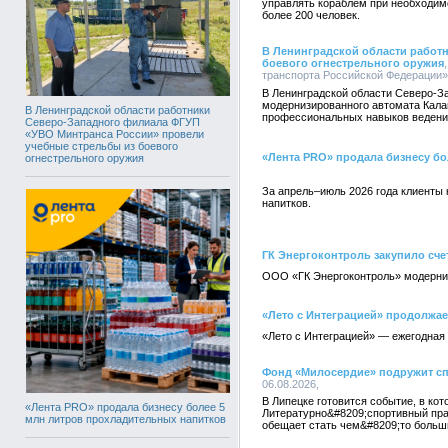
управлять кораблем при необходим
более 200 человек.
В Ленинградской области работ
боевого огнестрельного оружия
транспорта Российской Федерации», 
В Ленинградской области Северо-
модернизированного автомата Кал
В Ленинградской области работники
профессиональных навыков ведения
Северо-Западного филиала ФГУП
«УВО Минтранса России» провели
учебные стрельбы из боевого
«Лента PRO» продала бизнесу бо
огнестрельного оружия
За апрель–июль 2026 года клиенты
напитков.
ГК Энергоконтроль закупило сч
ООО «ГК Энергоконтроль» модерни
«Лето с Интеграцией» продолжае
«Лето с Интеграцией» — ежегодная 
Фонд «Милосердие» подружит сп
06.08.2026,
В Липецке готовится событие, в ко
«Лента PRO» продала бизнесу более 5
Литературно&#8209;спортивный пра
млн литров прохладительных напитков
обещает стать чем&#8209;то больш