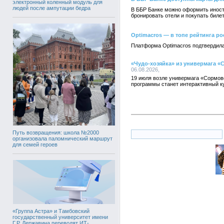
электронный коленный модуль для
людей после ампутации бедра
В ББР Банке можно оформить иностр
бронировать отели и покупать биле
Optimacros — в топе рейтинга ро
Платформа Optimacros подтвердила
«Чудо-хозяйка» из универмага «
06.08.2026,
19 июля возле универмага «Сормов
программы станет интерактивный ку
Путь возвращения: школа №2000
организовала паломнический маршрут
для семей героев
«Группа Астра» и Тамбовский
государственный университет имени
Г.Р. Державина переводят ИТ-