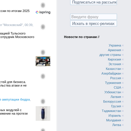
0
ссии по итогам 2025
л "Московский", 00:39,
0
зацией Тульского
сотрудник Московского
Новости по странам
//
Украина
«
Армения
«
0
другие страны
«
Киргизия
«
Эстония
«
Казахстан
«
Азербайджан
«
0
Россия
«
тей для бизнеса.
Туркмения
«
льства атаки и не
США
«
Узбекистан
«
Латвия
«
е ампутации бедра
,
0
Белоруссия
«
Грузия
«
ных модулей с
Таджикистан
«
ижение на протезе
Израиль
«
Молдавия
«
Литва
«