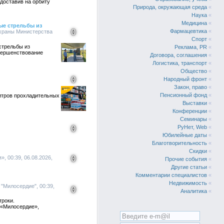
доставив на орбиту
Природа, окружающая среда
«
Наука
«
Медицина
«
ые стрельбы из
0
Фармацевтика
«
охраны Министерства
Спорт
«
стрельбы из
Реклама, PR
«
вершенствование
Договора, соглашения
«
Логистика, транспорт
«
Общество
«
0
Народный фронт
«
Закон, право
«
Пенсионный фонд
«
литров прохладительных
Выставки
«
Конференции
«
Семинары
«
0
РуНет, Web
«
Юбилейные даты
«
Благотворительность
«
Скидки
«
0
, 00:39, 06.08.2026,
Прочие события
«
Другие статьи
«
Комментарии специалистов
«
Недвижимость
«
"Милосердие", 00:39,
0
Аналитика
«
троки.
 «Милосердие»,