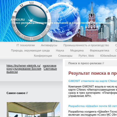
ATREX.RU
Пресс релизы коммерческих компаний и общественных организаций
IT технологии
Антивирусы
Промышленность и производство
С
Природа, окружающая среда
Наука
Медицина
Фармацевтика
Конференции
Семинары
РуНет, Web
Юбилейные 
Поиск в пресс-релизах
//
https://inzhener-elektrik.ru/
.
налоговое
консультирование Босния
.
Световые
вывески
Результат поиска в пр
GMONIT отметили на карте CNew
Компания GMONIT вошла в число к
карте CNews «Импортозамещение в
сразу в трех категориях: «Платфор
Самое-самое
//
управление API».
Разработка «Швабе» почти 60 ле
Разработка холдинга «Швабе» Госко
включая экспедицию «Союз МС-29» 