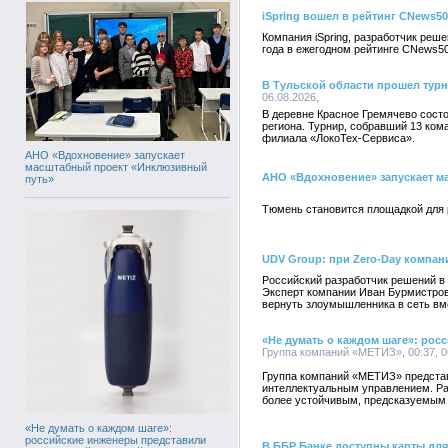
iSpring вошел в рейтинг CNews5
Компания iSpring, разработчик реш
года в ежегодном рейтинге CNews50
В Тульской области прошел тур
06.08.2026,
В деревне Красное Гремячево сост
региона. Турнир, собравший 13 ком
филиала «ЛокоТех-Сервиса».
АНО «Вдохновение» запускает
масштабный проект «Инклюзивный
АНО «Вдохновение» запускает м
путь»
Тюмень становится площадкой для 
UDV Group: при Zero-Day компан
Российский разработчик решений в
Эксперт компании Иван Бурмистров 
вернуть злоумышленника в сеть вм
«Не думать о каждом шаге»: ро
Группа компаний «МЕТИЗ», 00:37, 0
Группа компаний «МЕТИЗ» представ
интеллектуальным управлением. Ра
более устойчивым, предсказуемым
«Не думать о каждом шаге»:
российские инженеры представили
В ББР Банке доступны карты для