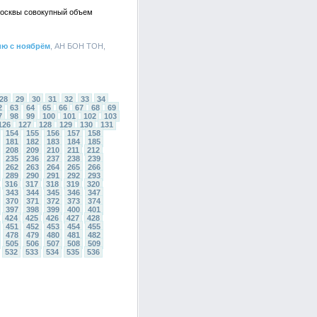
Москвы совокупный объем
ию с ноябрём
, АН БОН ТОН,
28
29
30
31
32
33
34
2
63
64
65
66
67
68
69
7
98
99
100
101
102
103
126
127
128
129
130
131
154
155
156
157
158
181
182
183
184
185
208
209
210
211
212
235
236
237
238
239
262
263
264
265
266
289
290
291
292
293
316
317
318
319
320
343
344
345
346
347
370
371
372
373
374
397
398
399
400
401
424
425
426
427
428
451
452
453
454
455
478
479
480
481
482
505
506
507
508
509
532
533
534
535
536