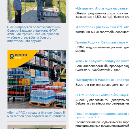
«Метриум»: Итоги года на рынке
Объем предложения сократился на 2
за квартал; +4,5% за год), бизнес-кл
В Ленинградской области работники
«Главстрой» увеличил на 20% об
Северо-Западного филиала ФГУП
Компания АО «Главстрой» сообщает
«УВО Минтранса России» провели
учебные стрельбы из боевого
огнестрельного оружия
Группа Родина: Быстрый старт – и
В 2020 году капитализация культурн
месяц
Успейте получить скидку по ипот
Банк «Левобережный» проводит акци
годовых от одобренной ставки.
«Метриум»: В массовых новостр
Вместе с тем снизилась доля не тол
В ТРК «Эссен» (Yolka) в Йошкар-
«Эссен Девелопмент» - департамен
Belwest в семейном торгово-развле
«Лента PRO» продала бизнесу более 5
Госинспекция по недвижимости а
млн литров прохладительных напитков
просмотров 361
Госинспекция по недвижимости гор
индивидуальных предпринимателей 