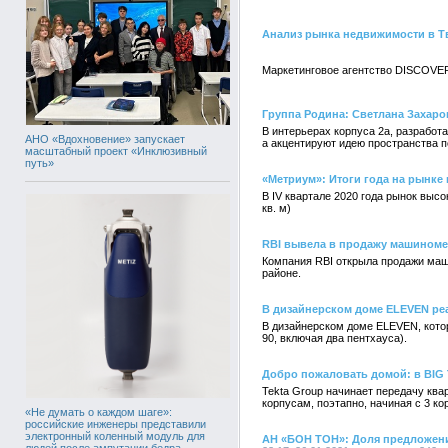
Анализ рынка недвижимости в Т
Маркетинговое агентство DISCOVER
Группа Родина: Светлана Захаро
В интерьерах корпуса 2a, разработ
АНО «Вдохновение» запускает
а акцентируют идею пространства 
масштабный проект «Инклюзивный
путь»
«Метриум»: Итоги года на рынк
В IV квартале 2020 года рынок высо
кв. м)
RBI вывела в продажу машиномес
Компания RBI открыла продажи маши
районе.
В дизайнерском доме ELEVEN реа
В дизайнерском доме ELEVEN, котор
90, включая два пентхауса).
Добро пожаловать домой: в BIG 
Tekta Group начинает передачу ква
корпусам, поэтапно, начиная с 3 ко
«Не думать о каждом шаге»:
российские инженеры представили
электронный коленный модуль для
АН «БОН ТОН»: Доля предложения
людей после ампутации бедра