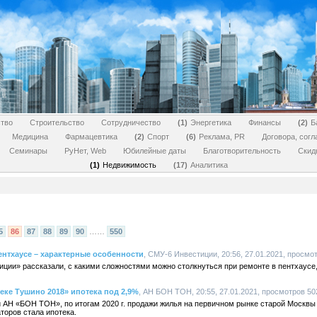
тво
Строительство
Сотрудничество
1
Энергетика
Финансы
2
Б
Медицина
Фармацевтика
2
Спорт
6
Реклама, PR
Договора, сог
Семинары
РуНет, Web
Юбилейные даты
Благотворительность
Скид
1
Недвижимость
17
Аналитика
5
86
87
88
89
90
……
550
ентхаусе – характерные особенности
, СМУ-6 Инвестиции, 20:56, 27.01.2021, просмо
ии» рассказали, с какими сложностями можно столкнуться при ремонте в пентхаусе, 
еке Тушино 2018» ипотека под 2,9%
, АН БОН ТОН, 20:55, 27.01.2021, просмотров 50
 АН «БОН ТОН», по итогам 2020 г. продажи жилья на первичном рынке старой Москвы
торов стала ипотека.