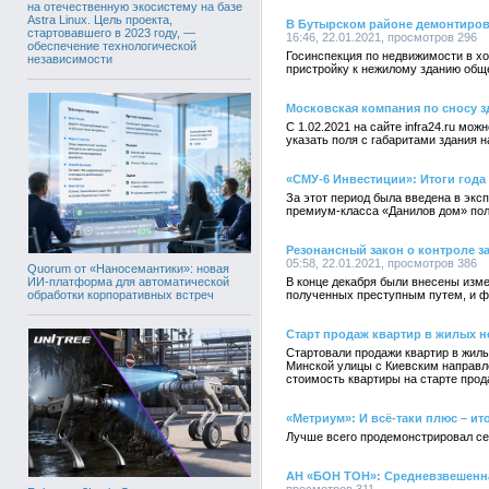
на отечественную экосистему на базе
Astra Linux. Цель проекта,
В Бутырском районе демонтиров
стартовавшего в 2023 году, —
16:46, 22.01.2021, просмотров 296
обеспечение технологической
Госинспекция по недвижимости в х
независимости
пристройку к нежилому зданию общ
Московская компания по сносу з
С 1.02.2021 на сайте infra24.ru мо
указать поля с габаритами здания 
«СМУ-6 Инвестиции»: Итоги года
За этот период была введена в экс
премиум-класса «Данилов дом» пол
Резонансный закон о контроле 
05:58, 22.01.2021, просмотров 386
Quorum от «Наносемантики»: новая
В конце декабря были внесены изме
ИИ-платформа для автоматической
полученных преступным путем, и ф
обработки корпоративных встреч
Старт продаж квартир в жилых не
Стартовали продажи квартир в жилы
Минской улицы с Киевским направл
стоимость квартиры на старте прод
«Метриум»: И всё-таки плюс – и
Лучше всего продемонстрировал себ
АН «БОН ТОН»: Средневзвешенная