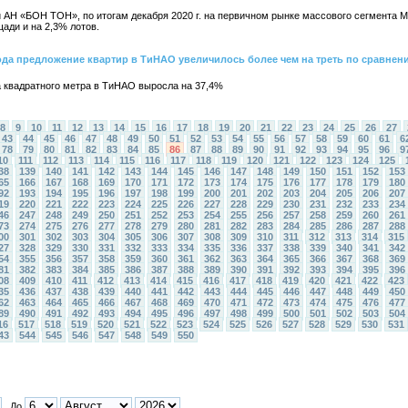
 АН «БОН ТОН», по итогам декабря 2020 г. на первичном рынке массового сегмента 
ади и на 2,3% лотов.
ода предложение квартир в ТиНАО увеличилось более чем на треть по сравнен
а квадратного метра в ТиНАО выросла на 37,4%
8
9
10
11
12
13
14
15
16
17
18
19
20
21
22
23
24
25
26
27
43
44
45
46
47
48
49
50
51
52
53
54
55
56
57
58
59
60
61
6
78
79
80
81
82
83
84
85
86
87
88
89
90
91
92
93
94
95
96
9
10
111
112
113
114
115
116
117
118
119
120
121
122
123
124
125
38
139
140
141
142
143
144
145
146
147
148
149
150
151
152
153
65
166
167
168
169
170
171
172
173
174
175
176
177
178
179
180
92
193
194
195
196
197
198
199
200
201
202
203
204
205
206
207
19
220
221
222
223
224
225
226
227
228
229
230
231
232
233
234
46
247
248
249
250
251
252
253
254
255
256
257
258
259
260
261
73
274
275
276
277
278
279
280
281
282
283
284
285
286
287
288
00
301
302
303
304
305
306
307
308
309
310
311
312
313
314
315
27
328
329
330
331
332
333
334
335
336
337
338
339
340
341
342
54
355
356
357
358
359
360
361
362
363
364
365
366
367
368
369
81
382
383
384
385
386
387
388
389
390
391
392
393
394
395
396
08
409
410
411
412
413
414
415
416
417
418
419
420
421
422
423
35
436
437
438
439
440
441
442
443
444
445
446
447
448
449
450
62
463
464
465
466
467
468
469
470
471
472
473
474
475
476
477
89
490
491
492
493
494
495
496
497
498
499
500
501
502
503
504
16
517
518
519
520
521
522
523
524
525
526
527
528
529
530
531
43
544
545
546
547
548
549
550
До