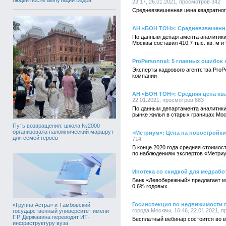
23:17, 26.01.2021, просмотров 342
Средневзвешенная цена квадратног
АН «БОН ТОН»: Средневзвешенная
По данным департамента аналитики
Москвы составил 410,7 тыс. кв. м и 
ProPersonnel: 5 главных ошибок
Эксперты кадрового агентства ProP
компании
АН «БОН ТОН»: Средняя цена ква
22.01.2021, просмотров 683
По данным департамента аналитики
рынке жилья в старых границах Моск
Путь возвращения: школа №2000
организовала паломнический маршрут
«Метриум»: Цена на новостройки
для семей героев
714
В конце 2020 года средняя стоимос
по наблюдениям экспертов «Метри
Ипотека со скидкой для медрабо
Банк «Левобережный» предлагает м
0,6% годовых.
Госинспекция по недвижимости 
«Группа Астра» и Тамбовский
города Москвы, 16:46, 22.01.2021, 
государственный университет имени
Г.Р. Державина переводят ИТ-
Бесплатный вебинар состоится во вт
инфраструктуру вуза