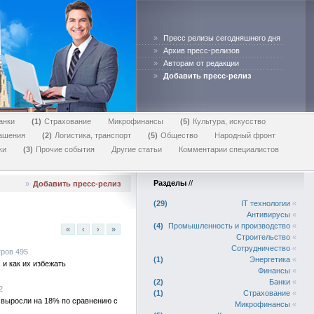
»
Пресс релизы сегодняшнего дня
»
Архив пресс-релизов
»
Авторам от редакции
»
Добавить пресс-релиз
анки
1
Страхование
Микрофинансы
5
Культура, искусство
лашения
2
Логистика, транспорт
5
Общество
Народный фронт
ки
3
Прочие события
Другие статьи
Комментарии специалистов
Разделы
//
»
Добавить пресс-релиз
29
IT технологии
«
Антивирусы
«
4
Промышленность и производство
«
«
‹
›
»
Строительство
«
Сотрудничество
«
тров 495
1
Энергетика
«
и как их избежать
Финансы
«
2
Банки
«
2
1
Страхование
«
 выросли на 18% по сравнению с
Микрофинансы
«