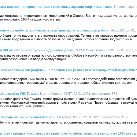
ана незаконно пристроенная к нежилому зданию лифтовая шахта
, Госинспекция
оде контрольно-инспекционных мероприятий в Северо-Восточном административном о
ей площадью 166,4 квадратного метра.
даний разработала онлайн сервис для расчета стоимости работ.
, Инфра24, 06:01,
жно будет точно рассчитать стоимость сноса зданий. Теперь этот процесс намного про
на сайте подрядчика и выбрать базовые опции здания, чтобы получить бюджет сноса
 в ЖК «Любовь и голуби» и «Данилов дом»
, СМУ-6 Инвестиции, 06:01, 22.01.2021, 
плуатацию первая очередь жилого комплекса «Любовь и голуби» и стартовало строител
учил разрешение на ввод в эксплуатацию.
за банковскими операциями не повлияет на рынок высокобюджетной недвижим
нения в Федеральный закон N 208-ФЗ от 13.07.2020 «О противодействии легализации 
инансированию терроризма" в целях совершенствования обязательного контроля».
боскребах Will Towers
, Центр-Инвест, 05:57, 22.01.2021, просмотров 379
х небоскребах Will Towers. Новостройка бизнес-класса расположена в престижной зап
ением Московской железной дороги в пойме реки Раменки. Проект обладает высокой 
аж составит от 8 млн рублей.
тоги года на рынке жилья Москвы
, Метриум, 05:55, 22.01.2021, просмотров 315
я ипотечный сектор, где число зарегистрированных кредитов на покупку жилья увели
 цена квадратного метра на квартиры комфорт-класса выросла на 16% за год