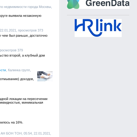
 по недвижимости города Москвы,
круге выявила незаконную
 22.01.2021, просмотров 373
ще чем был раньше, достаточно
просмотров 379
ьство второй, а клубный дом
ости
, Калинка групп,
(отмыванию) доходов,
адной локации на пересечении
ликвидностью, минимальная
чилось на 16%.
, АН БОН ТОН, 05:54, 22.01.2021,