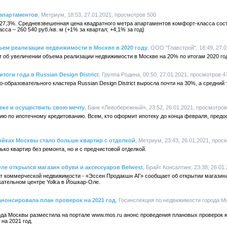
 апартаментов
, Метриум, 18:53, 27.01.2021, просмотров 500
7,3%. Средневзвешенная цена квадратного метра апартаментов комфорт-класса соста
асса – 260 540 руб./кв. м (+1% за квартал; +4,1% за год)
ъем реализации недвижимости в Москве в 2020 году
, ООО "Главстрой", 18:49, 27.
 об увеличении объема реализации недвижимости в Москве на 20% по итогам 2020 го
тоги года в Russian Design District
, Группа Родина, 00:50, 27.01.2021, просмотров 4
о-образовательного кластера Russian Design District выросла почти на 30%, а средний 
еке и осуществить свою мечту
, Банк «Левобережный», 23:52, 26.01.2021, просмотров
ю по ипотечному кредитованию. Всем, кто оформит ипотеку до конца февраля, предос
ойках Москвы стало больше квартир с отделкой
, Метриум, 23:43, 26.01.2021, прос
ько квартир без ремонта, но и с предчистовой отделкой.
Оле открылся магазин обуви и аксессуаров Belwest
, Брайт Консалтинг, 23:38, 26.0
т коммерческой недвижимости - «Эссен Продакшн АГ» сообщает об открытии магазина
кательном центре Yolka в Йошкар-Оле.
нонсировала план проверок на 2021 год
, Госинспекция по недвижимости города Мо
ода Москвы разместила на портале www.mos.ru анонс проведения плановых проверок 
на 2021 год.