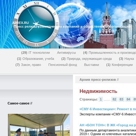
ATREX.RU
Пресс релизы коммерческих компаний и общественных организаций
29
IT технологии
Антивирусы
4
Промышленность и производс
1
Образование, учеба
2
Природа, окружающая среда
3
Наука
7
Закон, право
Пенсионный фонд
Выставки
1
Конференции
Архив пресс-релизов
//
Недвижимость
Страницы:
1
……
82
83
84
8
Самое-самое
//
«СМУ-6 Инвестиции»: Ремонт в п
Эксперты компании «СМУ-6 Инвестиц
АН «БОН ТОН»: В ЖК «Город на р
По данным департамента аналитики
2019 г. Одним из ключевых катализа