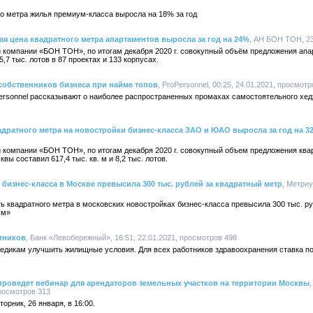
о метра жилья премиум-класса выросла на 18% за год
 цена квадратного метра апартаментов выросла за год на 24%
, АН БОН ТОН, 23
 компании «БОН ТОН», по итогам декабря 2020 г. совокупный объём предложения апа
5,7 тыс. лотов в 87 проектах и 133 корпусах.
 собственников бизнеса при найме топов
, ProPersonnel, 00:25, 24.01.2021, просмот
ersonnel рассказывают о наиболее распространенных промахах самостоятельного хед
дратного метра на новостройки бизнес-класса ЗАО и ЮАО выросла за год на 3
 компании «БОН ТОН», по итогам декабря 2020 г. совокупный объем предложения ква
вы составил 617,4 тыс. кв. м и 8,2 тыс. лотов.
 бизнес-класса в Москве превысила 300 тыс. рублей за квадратный метр
, Метриу
ть квадратного метра в московских новостройках бизнес-класса превысила 300 тыс. ру
ум»
тников
, Банк «Левобережный», 16:51, 22.01.2021, просмотров 498
едикам улучшить жилищные условия. Для всех работников здравоохранения ставка по
проведет вебинар для арендаторов земельных участков на территории Москвы
просмотров 313
орник, 26 января, в 16:00.