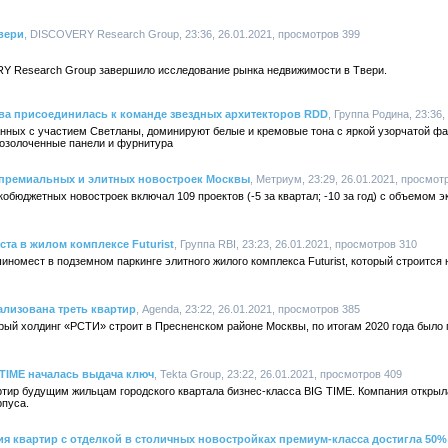
вери
, DISCOVERY Research Group, 23:36, 26.01.2021, просмотров 399
Y Research Group завершило исследование рынка недвижимости в Твери.
ва присоединилась к команде звездных архитекторов RDD
, Группа Родина, 23:36
анных с участием Светланы, доминируют белые и кремовые тона с яркой узорчатой фа
позолоченные панели и фурнитура
е премиальных и элитных новостроек Москвы
, Метриум, 23:29, 26.01.2021, просмот
кобюджетных новостроек включал 109 проектов (-5 за квартал; -10 за год) с объемом эк
та в жилом комплексе Futurist
, Группа RBI, 23:23, 26.01.2021, просмотров 310
номест в подземном паркинге элитного жилого комплекса Futurist, который строится 
лизована треть квартир
, Agenda, 23:22, 26.01.2021, просмотров 385
ый холдинг «РСТИ» строит в Пресненском районе Москвы, по итогам 2020 года было 
TIME началась выдача ключ
, Tekta Group, 23:22, 26.01.2021, просмотров 409
ртир будущим жильцам городского квартала бизнес-класса BIG TIME. Компания открыл
рпуса.
 квартир с отделкой в столичных новостройках премиум-класса достигла 50% 