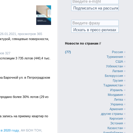
, 26.01.2021, просмотров 365
ктурой, глянцевые поверхности,
Новости по странам
//
77
Россия
«
ров 327
Туркмения
«
спозиции 3 735 лотов (440,4 тыс.
США
«
Узбекистан
«
Латвия
«
Белоруссия
«
на Барочной ул. в Петроградском
Грузия
«
Таджикистан
«
Израиль
«
Молдавия
«
продано более 30% лотов (29 из
Литва
«
Украина
«
Армения
«
другие страны
«
а запись на приемку квартир по
Киргизия
«
Эстония
«
Казахстан
«
в 2020 году
, АН БОН ТОН,
Азербайджан
«