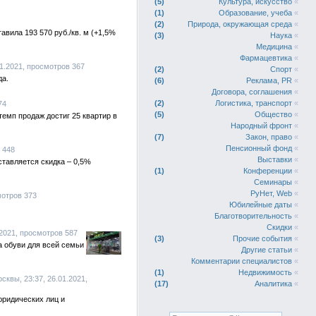
5
Культура, искусство
«
1
Образование, учеба
«
2
Природа, окружающая среда
«
вила 193 570 руб./кв. м (+1,5%
3
Наука
«
Медицина
«
Фармацевтика
«
01.2021, просмотров 367
2
Спорт
«
да.
6
Реклама, PR
«
Договора, соглашения
«
2
Логистика, транспорт
«
74
5
Общество
«
темп продаж достиг 25 квартир в
Народный фронт
«
7
Закон, право
«
Пенсионный фонд
«
 448
Выставки
«
тавляется скидка – 0,5%
1
Конференции
«
Семинары
«
РуНет, Web
«
мотров 373
Юбилейные даты
«
Благотворительность
«
Скидки
«
1.2021, просмотров 587
3
Прочие события
«
 обуви для всей семьи
Другие статьи
«
Комментарии специалистов
«
1
Недвижимость
«
сквы, 23:37, 26.01.2021,
17
Аналитика
«
юридических лиц и