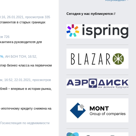
Сегодня у нас публикуются
//
:16, 26.01.2021, просмотров 335
ртаментов в старых границах
ров 726
хантинга руководителя для
2%
, АН БОН ТОН, 16:52,
ртир бизнес-класса на первичном
м, 16:52, 22.01.2021, просмотров
блей – впервые в истории рынка,
 ипотечному кредиту снижена на
, Госинспекция по недвижимости