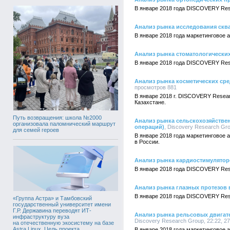
В январе 2018 года DISCOVERY Res
Анализ рынка исследования скв
В январе 2018 года маркетинговое
Анализ рынка стоматологически
В январе 2018 года DISCOVERY Res
Анализ рынка косметических сре
просмотров 881
В январе 2018 г. DISCOVERY Resea
Казахстане.
Путь возвращения: школа №2000
Анализ рынка сельскохозяйствен
организовала паломнический маршрут
операций)
, Discovery Research Gro
для семей героев
В январе 2018 года маркетинговое
в России.
Анализ рынка кардиостимулятор
В январе 2018 года DISCOVERY Res
Анализ рынка глазных протезов 
В январе 2018 года DISCOVERY Res
«Группа Астра» и Тамбовский
государственный университет имени
Г.Р. Державина переводят ИТ-
Анализ рынка рельсовых двигате
инфраструктуру вуза
Discovery Research Group, 22:22, 2
на отечественную экосистему на базе
Astra Linux. Цель проекта,
В январе 2018 года маркетинговое