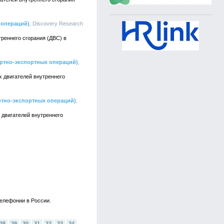
 операций)
, Discovery Research
реннего сгорания (ДВС) в
ортно-экспортных операций)
,
 двигателей внутреннего
ртно-экспортных операций)
,
 двигателей внутреннего
телефонии в России.
28
29
30
31
32
33
34