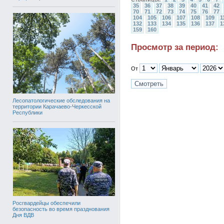
35
36
37
38
39
40
41
42
70
71
72
73
74
75
76
77
104
105
106
107
108
109
1
132
133
134
135
136
137
1
159
160
Просмотр за период:
От
Лесопатологические обследования на
территории Карачаево-Черкесской
Республики
Росгвардейцы обеспечили
безопасность во время празднования
Дня ВДВ