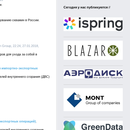
и.
Сегодня у нас публикуются
//
дованию скважин в России.
h Group, 22:24, 27.01.2018,
ов для ухода за собой в
зы импортно-экспортных
елей внутреннего сгорания (ДВС)
-экспортных операций)
,
ателей внутреннего сгорания