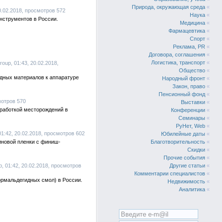
Природа, окружающая среда
«
20.02.2018, просмотров 572
Наука
«
нструментов в России.
Медицина
«
Фармацевтика
«
Спорт
«
Реклама, PR
«
Договора, соглашения
«
Логистика, транспорт
«
oup, 01:43, 20.02.2018,
Общество
«
дных материалов к аппаратуре
Народный фронт
«
Закон, право
«
Пенсионный фонд
«
мотров 570
Выставки
«
зработкой месторождений в
Конференции
«
Семинары
«
РуНет, Web
«
01:42, 20.02.2018, просмотров 602
Юбилейные даты
«
новой пленки с финиш-
Благотворительность
«
Скидки
«
Прочие события
«
p, 01:42, 20.02.2018, просмотров
Другие статьи
«
Комментарии специалистов
«
рмальдегидных смол) в России.
Недвижимость
«
Аналитика
«