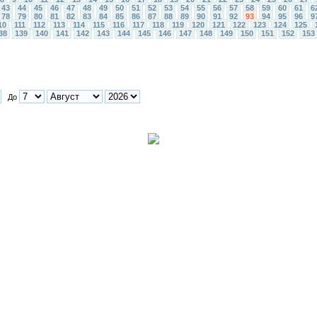
43
44
45
46
47
48
49
50
51
52
53
54
55
56
57
58
59
60
61
6
78
79
80
81
82
83
84
85
86
87
88
89
90
91
92
93
94
95
96
9
10
111
112
113
114
115
116
117
118
119
120
121
122
123
124
125
38
139
140
141
142
143
144
145
146
147
148
149
150
151
152
153
До