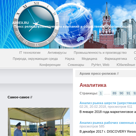
ATREX.RU
Пресс релизы коммерческих компаний и общественных организаций
IT технологии
Антивирусы
Промышленность и производство
С
Природа, окружающая среда
Наука
Медицина
Фармацевтика
Конференции
Семинары
РуНет, Web
Юбилейные 
Архив пресс-релизов
//
Аналитика
Страницы:
1
……
89
90
91
9
Самое-самое
//
Анализ рынка шерсти (шерстяная
02:26, 20.02.2018, просмотров 611
В январе 2018 года маркетинговое
Анализ рынка рабочих сменных и
просмотров 585
В декабре 2017 г. DISCOVERY Rese