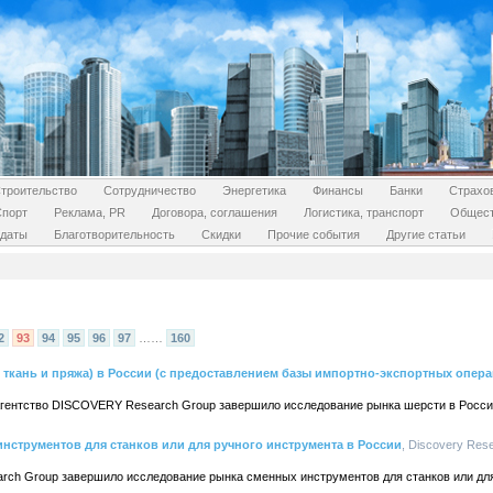
троительство
Сотрудничество
Энергетика
Финансы
Банки
Страхо
Спорт
Реклама, PR
Договора, соглашения
Логистика, транспорт
Общес
даты
Благотворительность
Скидки
Прочие события
Другие статьи
2
93
94
95
96
97
……
160
 ткань и пряжа) в России (с предоставлением базы импортно-экспортных опера
 агентство DISCOVERY Research Group завершило исследование рынка шерсти в Росси
нструментов для станков или для ручного инструмента в России
, Discovery Rese
arch Group завершило исследование рынка сменных инструментов для станков или для