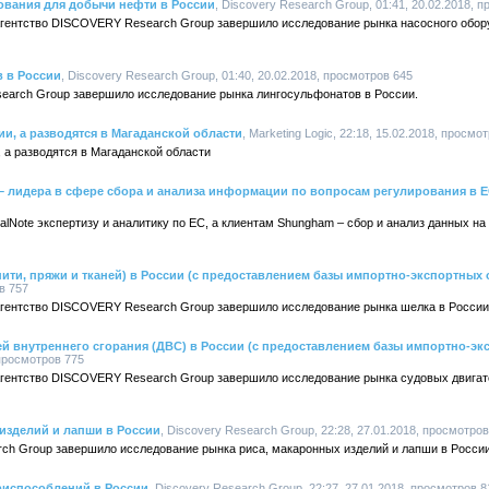
ования для добычи нефти в России
, Discovery Research Group, 01:41, 20.02.2018, 
 агентство DISCOVERY Research Group завершило исследование рынка насосного обор
 в России
, Discovery Research Group, 01:40, 20.02.2018, просмотров 645
earch Group завершило исследование рынка лингосульфонатов в России.
и, а разводятся в Магаданской области
, Marketing Logic, 22:18, 15.02.2018, просмо
 а разводятся в Магаданской области
– лидера в сфере сбора и анализа информации по вопросам регулирования в 
alNote экспертизу и аналитику по EC, а клиентам Shungham – сбор и анализ данных на
ити, пряжи и тканей) в России (с предоставлением базы импортно-экспортных
в 757
 агентство DISCOVERY Research Group завершило исследование рынка шелка в России
й внутреннего сгорания (ДВС) в России (с предоставлением базы импортно-эк
 просмотров 775
 агентство DISCOVERY Research Group завершило исследование рынка судовых двигат
изделий и лапши в России
, Discovery Research Group, 22:28, 27.01.2018, просмотров
rch Group завершило исследование рынка риса, макаронных изделий и лапши в России
риспособлений в России
, Discovery Research Group, 22:27, 27.01.2018, просмотров 8