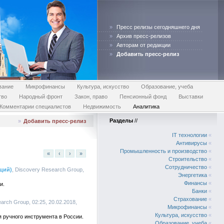
»
Пресс релизы сегодняшнего дня
»
Архив пресс-релизов
»
Авторам от редакции
»
Добавить пресс-релиз
вание
Микрофинансы
Культура, искусство
Образование, учеба
тво
Народный фронт
Закон, право
Пенсионный фонд
Выставки
Комментарии специалистов
Недвижимость
Аналитика
Разделы
//
»
Добавить пресс-релиз
IT технологии
«
Антивирусы
«
Промышленность и производство
«
«
‹
›
»
Строительство
«
Сотрудничество
«
ций)
, Discovery Research Group,
Энергетика
«
Финансы
«
и.
Банки
«
Страхование
«
arch Group, 02:25, 20.02.2018,
Микрофинансы
«
Культура, искусство
«
 ручного инструмента в России.
Образование, учеба
«