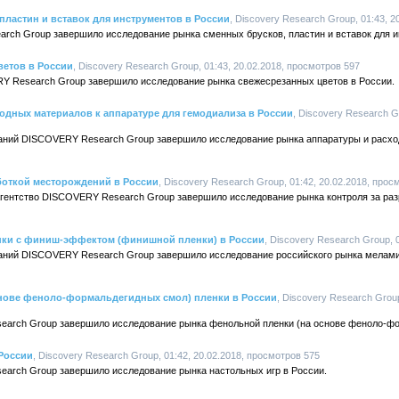
пластин и вставок для инструментов в России
, Discovery Research Group, 01:43, 
arch Group завершило исследование рынка сменных брусков, пластин и вставок для и
ветов в России
, Discovery Research Group, 01:43, 20.02.2018, просмотров 597
Y Research Group завершило исследование рынка свежесрезанных цветов в России.
одных материалов к аппаратуре для гемодиализа в России
, Discovery Research Gr
аний DISCOVERY Research Group завершило исследование рынка аппаратуры и расхо
боткой месторождений в России
, Discovery Research Group, 01:42, 20.02.2018, прос
 агентство DISCOVERY Research Group завершило исследование рынка контроля за ра
нки с финиш-эффектом (финишной пленки) в России
, Discovery Research Group, 
ваний DISCOVERY Research Group завершило исследование российского рынка мелами
нове феноло-формальдегидных смол) пленки в России
, Discovery Research Grou
earch Group завершило исследование рынка фенольной пленки (на основе феноло-фо
России
, Discovery Research Group, 01:42, 20.02.2018, просмотров 575
earch Group завершило исследование рынка настольных игр в России.