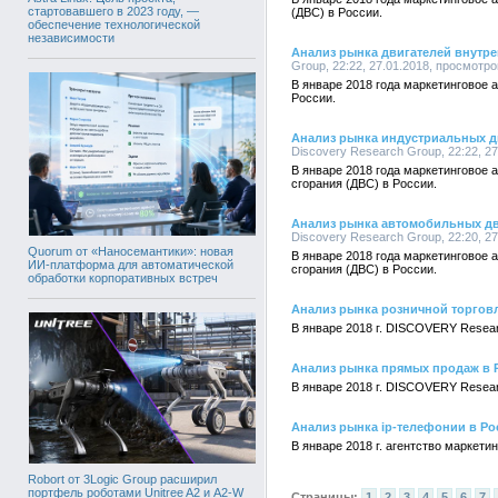
стартовавшего в 2023 году, —
(ДВС) в России.
обеспечение технологической
независимости
Анализ рынка двигателей внутре
Group, 22:22, 27.01.2018, просмотро
В январе 2018 года маркетинговое
России.
Анализ рынка индустриальных дв
Discovery Research Group, 22:22, 2
В январе 2018 года маркетинговое
сгорания (ДВС) в России.
Анализ рынка автомобильных дви
Discovery Research Group, 22:20, 2
Quorum от «Наносемантики»: новая
В январе 2018 года маркетинговое
ИИ-платформа для автоматической
сгорания (ДВС) в России.
обработки корпоративных встреч
Анализ рынка розничной торгов
В январе 2018 г. DISCOVERY Resear
Анализ рынка прямых продаж в 
В январе 2018 г. DISCOVERY Resea
Анализ рынка ip-телефонии в Ро
В январе 2018 г. агентство марке
Robort от 3Logic Group расширил
портфель роботами Unitree A2 и A2-W
Страницы:
1
2
3
4
5
6
7