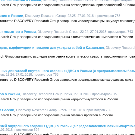
earch Group завершило исследование рынка ортопедических приспособлений в Росси
ажин в России
, Discovery Research Group, 22:25, 27.01.2018, просмотров 738
 агентство DISCOVERY Research Group завершило исследование рынка услуг по иссле
х имплантов в России
, Discovery Research Group, 22:24, 27.01.2018, просмотров 743
earch Group завершило исследование рынка стоматологических имплантов в России.
дств, парфюмерии и товаров для ухода за собой в Казахстане
, Discovery Researc
rch Group завершило исследование рынка косметических средств, парфюмерии и товар
ных двигателей внутреннего сгорания (ДВС) в России (с предоставлением ба
up, 22:24, 27.01.2018, просмотров 785
 агентство DISCOVERY Research Group завершило исследование рынка судовых двигат
ов в России
, Discovery Research Group, 22:24, 27.01.2018, просмотров 815
earch Group завершило исследование рынка кардиостимуляторов в России.
в России
, Discovery Research Group, 22:24, 27.01.2018, просмотров 756
earch Group завершило исследование рынка глазных протезов в России.
лей внутреннего сгорания (ДВС) в России (с предоставлением базы импортно
7.01.2018, просмотров 694
 агентство DISCOVERY Research Group завершило исследование рынка рельсовых двиг