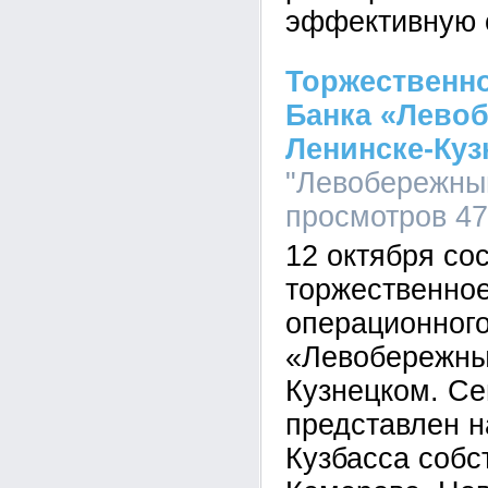
эффективную с
Торжественн
Банка «Лево
Ленинске-Куз
"Левобережный
просмотров 4
12 октября со
торжественное
операционног
«Левобережны
Кузнецком. Се
представлен н
Кузбасса соб