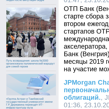
01:47, 23.10.2
ОТП Банк (Вен
старте сбора з
втором ежегод
стартапов OTP
международна
акселератора,
Банк (Венгрия)
месяцы 2019 г
Путь возвращения: школа №2000
организовала паломнический маршрут
для семей героев
на участие мо
JPMorgan Ch
первоначаль
облигаций.
, 
«Группа Астра» и Тамбовский
государственный университет имени
01:36, 23.10.2
Г.Р. Державина переводят ИТ-
инфраструктуру вуза