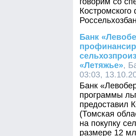
говорим со сп
Костромского
Россельхозбан
Банк «Левоб
профинансир
сельхозпрои
«Летяжье»
, Б
03:03, 13.10.2
Банк «Левобе
программы льг
предоставил 
(Томская обла
на покупку се
размере 12 мл