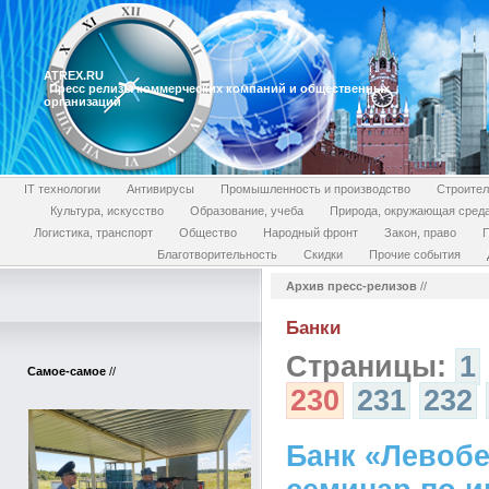
ATREX.RU
Пресс релизы коммерческих компаний и общественных
организаций
IT технологии
Антивирусы
Промышленность и производство
Строител
Культура, искусство
Образование, учеба
Природа, окружающая сред
Логистика, транспорт
Общество
Народный фронт
Закон, право
П
Благотворительность
Скидки
Прочие события
Архив пресс-релизов
//
Банки
Страницы:
1
Самое-самое
//
230
231
232
Банк «Левоб