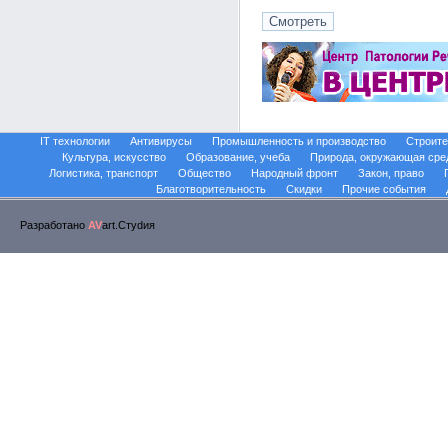
IT технологии
Антивирусы
Промышленность и производство
Строите
Культура, искусство
Образование, учеба
Природа, окружающая сре
Логистика, транспорт
Общество
Народный фронт
Закон, право
Благотворительность
Скидки
Прочие события
Разработано
AV
art.Стуdия