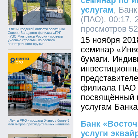
семинар по 
услугам
, Бан
(ПАО), 00:17, 
просмотров 5
В Ленинградской области работники
Северо-Западного филиала ФГУП
«УВО Минтранса России» провели
15 ноября 201
учебные стрельбы из боевого
огнестрельного оружия
семинар «Инв
бумаги. Инди
инвестиционны
представителе
филиала ПАО 
посвящённый 
услугам Банк
«Лента PRO» продала бизнесу более 5
Банк «Восточ
млн литров прохладительных напитков
услуги эквай