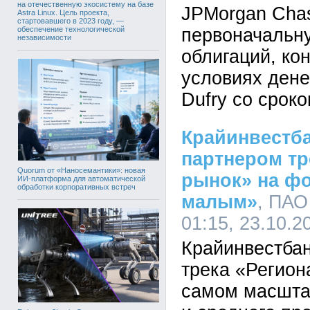
на отечественную экосистему на базе
JPMorgan Cha
Astra Linux. Цель проекта,
стартовавшего в 2023 году, —
обеспечение технологической
первоначальн
независимости
облигаций, ко
условиях дене
Dufry со сроко
Крайинвестб
партнером тр
Quorum от «Наносемантики»: новая
рынок» на фо
ИИ-платформа для автоматической
обработки корпоративных встреч
малым»
, ПАО
01:15, 23.10.2
Крайинвестбан
трека «Регион
самом масшта