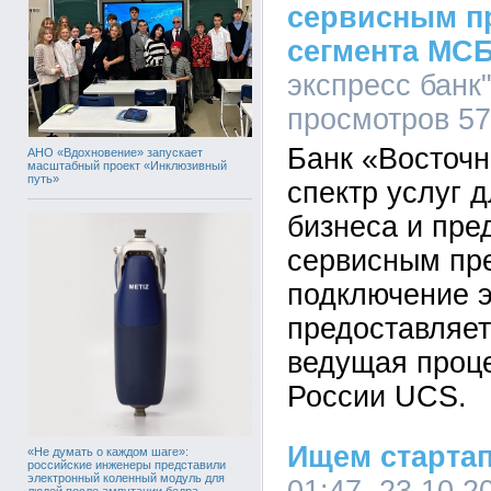
сервисным п
сегмента МС
экспресс банк"
просмотров 5
Банк «Восточ
АНО «Вдохновение» запускает
масштабный проект «Инклюзивный
путь»
спектр услуг 
бизнеса и пред
сервисным пр
подключение э
предоставляет
ведущая проц
России UCS.
Ищем стартап
«Не думать о каждом шаге»:
российские инженеры представили
электронный коленный модуль для
людей после ампутации бедра