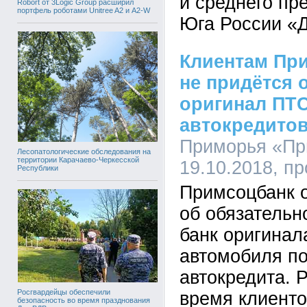
и среднего пр
Robort от 3Logic Group расширил
портфель роботами Unitree A2 и A2-W
Юга России «
Клиентам Пр
не придётся 
оригинал ПТ
автокредито
Приморья «При
Лесопатологические обследования на
территории Карачаево-Черкесской
19.10.2018, п
Республики
Примсоцбанк 
об обязательн
банк оригинал
автомобиля п
автокредита. 
Росгвардейцы обеспечили
время клиент
безопасность во время празднования