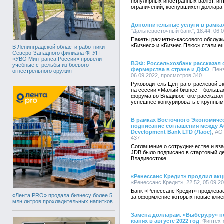
популярных иностранных валют, инт
ограничений, коснувшихся доллара
Дополнительные услуги в рамках
"Дальневосточный банк", 18:44, 06.
Пакеты расчетно-кассового обслуж
«Бизнес» и «Бизнес Плюс» стали е
В Ленинградской области работники
Северо-Западного филиала ФГУП
«УВО Минтранса России» провели
ВЭФ: Россельхозбанк рассказал 
учебные стрельбы из боевого
фермерства в стране и ДФО
, Пен
огнестрельного оружия
06.09.2022, просмотров 340
Руководитель Центра отраслевой э
на сессии «Малый бизнес – большая
форума во Владивостоке рассказал
успешнее конкурировать с крупным
В рамках Восточного Экономиче
подписание соглашения между АО
Development Bank LTD (Лаос)
, АО
437
Соглашение о сотрудничестве и вза
JDB было подписано в стартовый д
Владивостоке
«Ренессанс Кредит» продлил ак
«Ренессанс Кредит», 22:52, 05.09.2
Банк «Ренессанс Кредит» продлевае
«Лента PRO» продала бизнесу более 5
за оформление которых новые клие
млн литров прохладительных напитков
Замена долларам. «Выберу.ру» п
юанях в августе 2022 год
, Финтех-