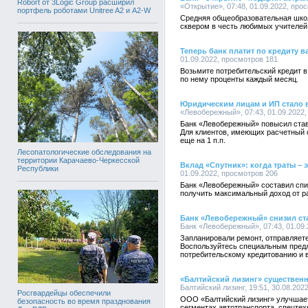
Robort от 3Logic Group расширил
«Открытие», 07:48, 01.09.2022, про
портфель роботами Unitree A2 и A2-W
Средняя общеобразовательная шко
сквером в честь любимых учителей
Теперь банк платит по кредиту в
01.09.2022, просмотров 181
Возьмите потребительский кредит 
по нему проценты каждый месяц.
Юридическим лицам и ИП стало 
«Левобережный», 07:43, 01.09.2022
Банк «Левобережный» повысил став
Для клиентов, имеющих расчетный с
еще на 1 п.п.
Лесопатологические обследования на
территории Карачаево-Черкесской
Вклад «Спутник»: когда траты – 
Республики
01.09.2022, просмотров 206
Банк «Левобережный» составил спи
получить максимальный доход от р
Банк «Левобережный» снизил ста
Банк «Левобережный», 07:43, 01.09
Запланировали ремонт, отправляет
Воспользуйтесь специальным пред
потребительскому кредитованию и во
«Балтийский лизинг» существен
Балтийский лизинг, 19:51, 30.08.202
Росгвардейцы обеспечили
ООО «Балтийский лизинг» улучшае
безопасность во время празднования
сегментах автотранспорта, спецтех