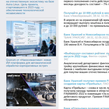
первого пополнения счета действу
на отечественную экосистему на базе
месяцы доходность составит – 7% 
Astra Linux. Цель проекта,
стартовавшего в 2023 году, —
обеспечение технологической
Получайте до 10 000 рублей в м
независимости
Банк «Левобережный», 08:32, 02.09
В апреле из-за ограничений ЦБ вре
возвращает выплату кешбэка в полн
и до 10 000 рублей – по премиальн
Банк Уралсиб в Новосибирске п
"БАНК УРАЛСИБ", 08:31, 02.09.2022
Банк Уралсиб в Новосибирске позд
190 имени В.Н. Потылицина и № 12
«Выберу.ру» составил рейтинг л
августе 2022 года
, Финтех-сервис "
342
Quorum от «Наносемантики»: новая
ИИ-платформа для автоматической
Аналитический департамент финтех-
обработки корпоративных встреч
тройку крупнейших финансовых мар
банков с наиболее выгодными потр
для покупки машин отечественных 
Банк Уралсиб получил премию F
создании карты «Прибыль»
, ПАО
Карта «Прибыль» – снова в числе л
получила награду премии в област
FINAWARD 2022 в номинации «За кл
дебетового продукта». Премия FIN
обозрение».
Банк «Открытие» подарил астра