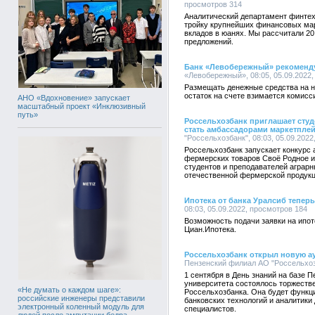
просмотров 314
Аналитический департамент финтех-
тройку крупнейших финансовых мар
вкладов в юанях. Мы рассчитали 2
предложений.
Банк «Левобережный» рекомендуе
«Левобережный», 08:05, 05.09.2022
Размещать денежные средства на но
остаток на счете взимается комисс
АНО «Вдохновение» запускает
масштабный проект «Инклюзивный
путь»
Россельхозбанк приглашает студ
стать амбассадорами маркетпле
"Россельхозбанк", 08:03, 05.09.202
Россельхозбанк запускает конкурс
фермерских товаров Своё Родное и
студентов и преподавателей аграрн
отечественной фермерской продукци
Ипотека от банка Уралсиб теперь
08:03, 05.09.2022, просмотров 184
Возможность подачи заявки на ипот
Циан.Ипотека.
Россельхозбанк открыл новую ау
Пензенский филиал АО "Россельхозб
1 сентября в День знаний на базе П
университета состоялось торжеств
«Не думать о каждом шаге»:
Россельхозбанка. Она будет функц
российские инженеры представили
банковских технологий и аналитики
электронный коленный модуль для
специалистов.
людей после ампутации бедра