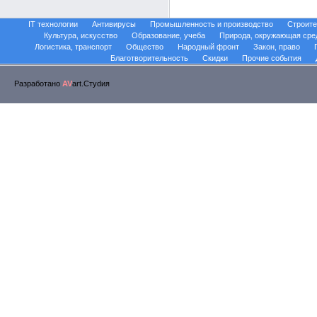
IT технологии
Антивирусы
Промышленность и производство
Строите
Культура, искусство
Образование, учеба
Природа, окружающая сре
Логистика, транспорт
Общество
Народный фронт
Закон, право
Благотворительность
Скидки
Прочие события
Разработано
AV
art.Стуdия