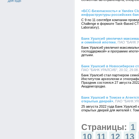
Дня ВДВ
«БСС-Безопасность» и Yandex C
инфраструктуры российских бан
С 9 по 11 сентября компании прове
Challenge в формате Task-Based CTF
Laboratory).
Банк Уралсиб увеличил максима
и семейной ипотеке
, ПАО "БАНК У
Банк Уралсиб увеличил максимальн
господдержкой» и программе ипотеч
детьми.
Банк Уралсиб в Новосибирске ст
ПАО "БАНК УРАЛСИБ", 20:32, 29.08.
Банк Уралсиб стал партнером семей
Институтом археологии и этнографи
Праздник состоялся 27 августа 202
Академгородке.
Банк Уралсиб в Томске и Агент
открытых дверей»
, ПАО "БАНК УРА
25 августа 2022 года Банк Уралси
открытых дверей для жителей г. Том
Страницы:
1
10
11
12
13