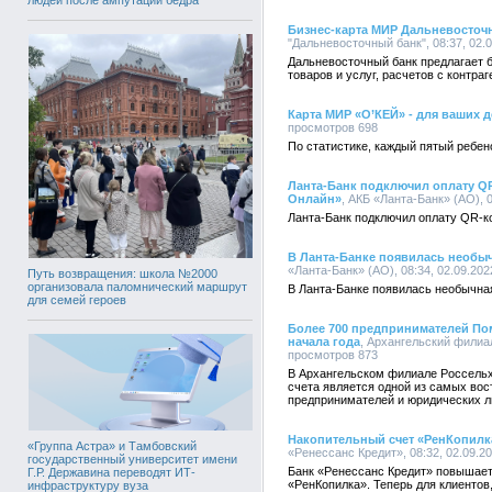
Бизнес-карта МИР Дальневосточн
"Дальневосточный банк", 08:37, 02.
Дальневосточный банк предлагает 
товаров и услуг, расчетов с контра
Карта МИР «О’КЕЙ» - для ваших д
просмотров 698
По статистике, каждый пятый ребен
Ланта-Банк подключил оплату Q
Онлайн»
, АКБ «Ланта-Банк» (АО), 
Ланта-Банк подключил оплату QR-
В Ланта-Банке появилась необыч
«Ланта-Банк» (АО), 08:34, 02.09.20
Путь возвращения: школа №2000
организовала паломнический маршрут
В Ланта-Банке появилась необычна
для семей героев
Более 700 предпринимателей Пом
начала года
, Архангельский филиал
просмотров 873
В Архангельском филиале Россельх
счета является одной из самых во
предпринимателей и юридических л
Накопительный счет «РенКопилка
«Группа Астра» и Тамбовский
«Ренессанс Кредит», 08:32, 02.09.2
государственный университет имени
Банк «Ренессанс Кредит» повышает
Г.Р. Державина переводят ИТ-
«РенКопилка». Теперь для клиентов
инфраструктуру вуза