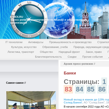
ATREX.RU
Пресс релизы коммерческих компаний и общественных
организаций
IT технологии
Антивирусы
Промышленность и производство
Строител
Культура, искусство
Образование, учеба
Природа, окружающая сред
Логистика, транспорт
Общество
Народный фронт
Закон, право
П
Благотворительность
Скидки
Прочие события
Архив пресс-релизов
//
Банки
Страницы:
1
Самое-самое
//
83
84
85
86
Новый вклад в юанях до 2,5% го
Солид Банке!
, АО "Солид Банк", 1
В начале сентября 2022 года АО «С