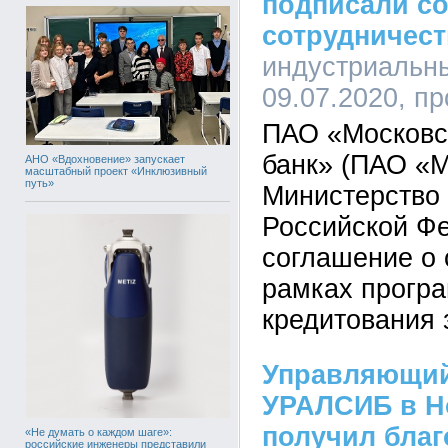
подписали со
сотрудничест
индустриальны
09.07.2020, п
ПАО «Московс
банк» (ПАО «
АНО «Вдохновение» запускает
масштабный проект «Инклюзивный
путь»
Министерство 
Российской Ф
соглашение о 
рамках програ
кредитования 
Управляющий
УРАЛСИБ в Н
получил благ
«Не думать о каждом шаге»:
российские инженеры представили