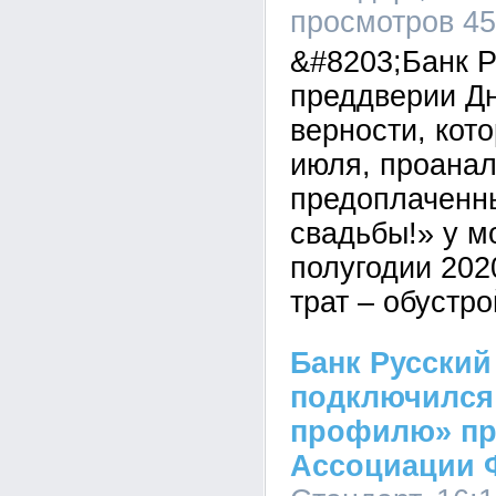
просмотров 4
&#8203;Банк Р
преддверии Дн
верности, кот
июля, проанал
предоплаченн
свадьбы!» у м
полугодии 202
трат – обустр
Банк Русский
подключился
профилю» пр
Ассоциации 