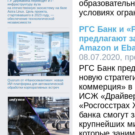
Г.Р. Державина переводят ИТ-
образовательн
инфраструктуру вуза
на отечественную экосистему на базе
условиях огра
Astra Linux. Цель проекта,
стартовавшего в 2023 году, —
обеспечение технологической
независимости
РГС Банк и «
предлагают з
Amazon и Eb
08.07.2020, п
РГС Банк пре
новую стратег
Quorum от «Наносемантики»: новая
ИИ-платформа для автоматической
коммерция» в
обработки корпоративных встреч
ИСЖ «Драйвер
«Росгосстрах 
банка смогут 
крупнейших м
которые заним