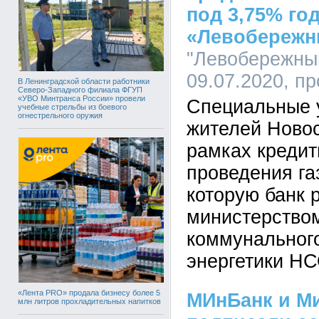
под 3,75% го
«Левобереж
"Левобережный
09.07.2020, п
В Ленинградской области работники
Северо-Западного филиала ФГУП
«УВО Минтранса России» провели
Специальные 
учебные стрельбы из боевого
огнестрельного оружия
жителей Новос
рамках креди
проведения га
которую банк 
министерство
коммунального
энергетики НС
«Лента PRO» продала бизнесу более 5
МИнБанк и М
млн литров прохладительных напитков