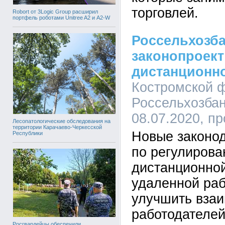
торговлей.
Robort от 3Logic Group расширил
портфель роботами Unitree A2 и A2-W
Россельхозб
законопроект
дистанционн
Костромской 
Россельхозбан
08.07.2020, п
Лесопатологические обследования на
территории Карачаево-Черкесской
Новые законо
Республики
по регулиров
дистанционно
удаленной раб
улучшить вза
работодателей
Росгвардейцы обеспечили