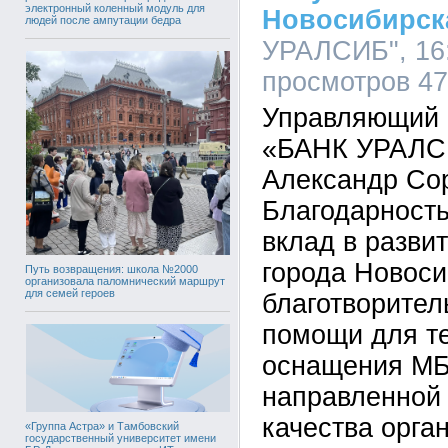
электронный коленный модуль для
Новосибирск
людей после ампутации бедра
УРАЛСИБ", 16:
просмотров 4
Управляющий
«БАНК УРАЛСИ
Александр Со
Благодарность
вклад в разви
города Новоси
Путь возвращения: школа №2000
организовала паломнический маршрут
для семей героев
благотворител
помощи для те
оснащения М
направленной
качества орга
«Группа Астра» и Тамбовский
государственный университет имени