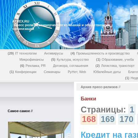
ATREX.RU
Пресс релизы коммерческих компаний и общественных
организаций
29
IT технологии
Антивирусы
4
Промышленность и производство
Микрофинансы
5
Культура, искусство
1
Образование, учеба
6
Реклама, PR
Договора, соглашения
2
Логистика, транспорт
1
Конференции
Семинары
РуНет, Web
Юбилейные даты
Благо
1
Нед
Архив пресс-релизов
//
Банки
Страницы:
1
Самое-самое
//
168
169
170
Кредит на г