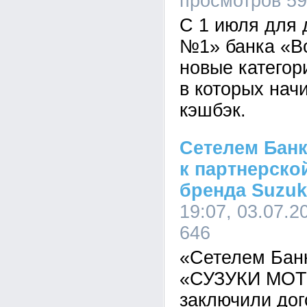
просмотров 5
С 1 июля для 
№1» банка «В
новые категор
в которых на
кэшбэк.
Сетелем Бан
к партнерско
бренда Suzuk
19:07, 03.07.2
646
«Сетелем Ба
«СУЗУКИ МОТ
заключили дог