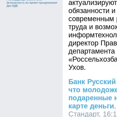
актуализируют
безопасность во время празднования
Дня ВДВ
обязанности и
современным 
труда и возмо
информтехноло
директор Прав
департамента
«Россельхозба
Ухов.
Банк Русский
что молодож
подаренные 
карте деньги
Стандарт, 16:1