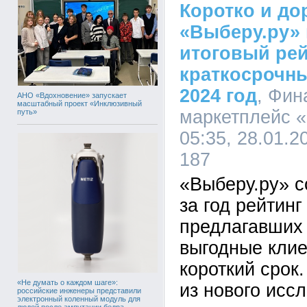
Коротко и до
«Выберу.ру»
итоговый ре
краткосрочны
2024 год
, Фин
АНО «Вдохновение» запускает
масштабный проект «Инклюзивный
маркетплейс «
путь»
05:35, 28.01.2
187
«Выберу.ру» с
за год рейтинг
предлагавших
выгодные клие
короткий срок
«Не думать о каждом шаге»:
из нового исс
российские инженеры представили
электронный коленный модуль для
людей после ампутации бедра