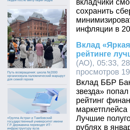
вкладчики смо
сохранить сбе
минимизироват
инфляции в 20
Вклад «Яркая
рейтинге луч
(АО), 05:33, 2
просмотров 1
Путь возвращения: школа №2000
организовала паломнический маршрут
для семей героев
Вклад ББР Ба
звезда» попал
рейтинг финан
маркетплейса
Лучшие полуг
«Группа Астра» и Тамбовский
государственный университет имени
Г.Р. Державина переводят ИТ-
рублях в январ
инфраструктуру вуза