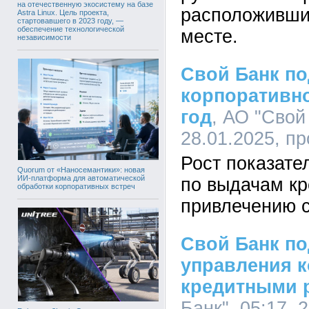
на отечественную экосистему на базе
расположивши
Astra Linux. Цель проекта,
стартовавшего в 2023 году, —
обеспечение технологической
месте.
независимости
Свой Банк по
корпоративно
год
, АО "Свой 
28.01.2025, п
Рост показате
Quorum от «Наносемантики»: новая
ИИ-платформа для автоматической
по выдачам кр
обработки корпоративных встреч
привлечению 
Свой Банк по
управления 
кредитными 
Банк", 05:17, 