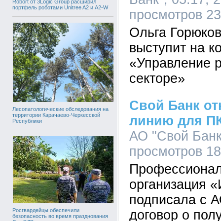
Robort от 3Logic Group расширил
портфель роботами Unitree A2 и A2-W
просмотров 2
Ольга Горюков
выступит на 
«Управление р
секторе»
Свой Банк о
Лесопатологические обследования на
территории Карачаево-Черкесской
линию для ПК
Республики
АО "Свой Банк"
просмотров 1
Профессионал
организация «
подписала с 
Росгвардейцы обеспечили
договор о пол
безопасность во время празднования