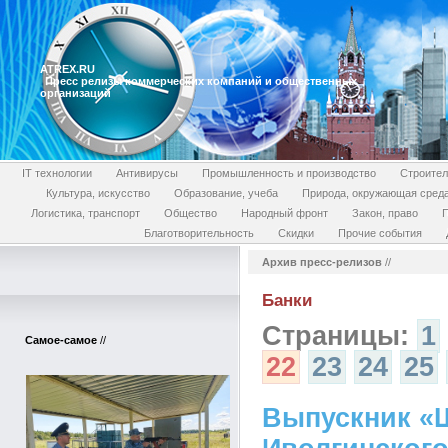
ATREX.RU
Пресс релизы коммерческих компаний и общественных
организаций
IT технологии
Антивирусы
Промышленность и производство
Строител
Культура, искусство
Образование, учеба
Природа, окружающая сред
Логистика, транспорт
Общество
Народный фронт
Закон, право
П
Благотворительность
Скидки
Прочие события
Архив пресс-релизов
//
Банки
Страницы:
1
Самое-самое
//
22
23
24
25
Выпускник «