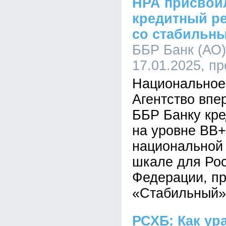
НРА присвои
кредитный ре
со стабильн
ББР Банк (АО),
17.01.2025, п
Национальное
Агентство впе
ББР Банку кре
на уровне ВВ+
национальной 
шкале для Ро
Федерации, пр
«Стабильный»
РСХБ: Как ур