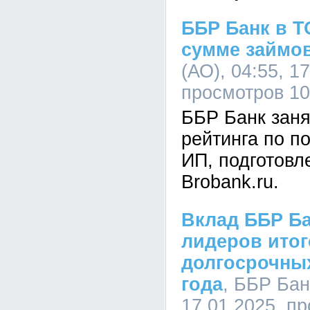
ББР Банк в Т
сумме займо
(АО), 04:55, 1
просмотров 1
ББР Банк заня
рейтинга по п
ИП, подготовл
Brobank.ru.
Вклад ББР Ба
лидеров итог
долгосрочных
года
, ББР Бан
17.01.2025, п