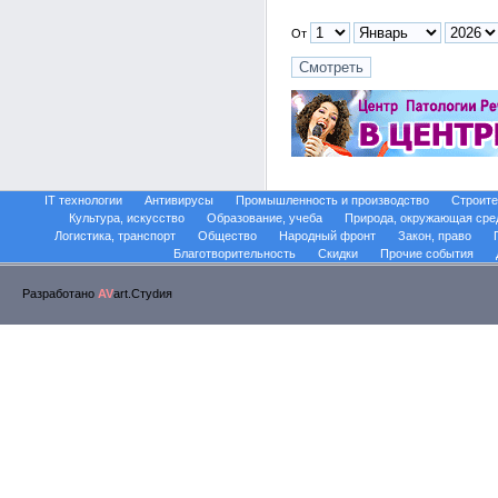
От
IT технологии
Антивирусы
Промышленность и производство
Строите
Культура, искусство
Образование, учеба
Природа, окружающая сре
Логистика, транспорт
Общество
Народный фронт
Закон, право
Благотворительность
Скидки
Прочие события
Разработано
AV
art.Стуdия