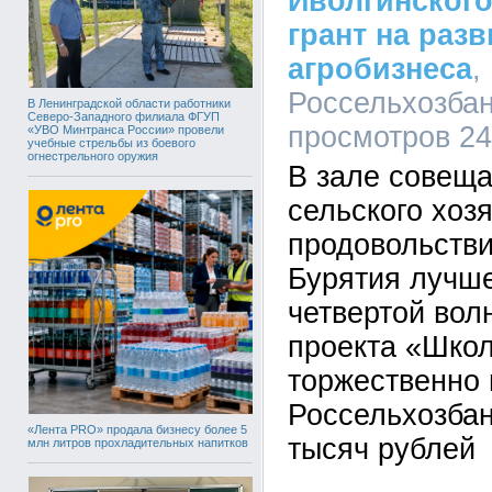
Иволгинского
грант на разв
агробизнеса
,
Россельхозбанк
В Ленинградской области работники
Северо-Западного филиала ФГУП
просмотров 2
«УВО Минтранса России» провели
учебные стрельбы из боевого
огнестрельного оружия
В зале совещ
сельского хоз
продовольств
Бурятия лучш
четвертой вол
проекта «Шко
торжественно 
Россельхозбан
«Лента PRO» продала бизнесу более 5
тысяч рублей
млн литров прохладительных напитков