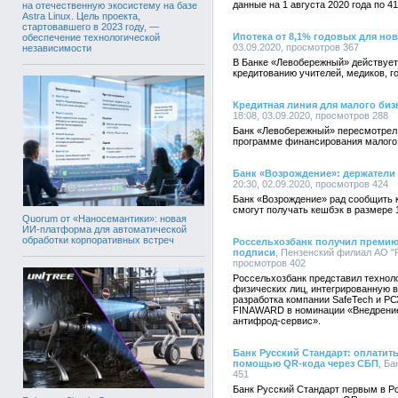
данные на 1 августа 2020 года по 
на отечественную экосистему на базе
Astra Linux. Цель проекта,
стартовавшего в 2023 году, —
Ипотека от 8,1% годовых для но
обеспечение технологической
03.09.2020, просмотров 367
независимости
В Банке «Левобережный» действует
кредитованию учителей, медиков, г
Кредитная линия для малого биз
18:08, 03.09.2020, просмотров 288
Банк «Левобережный» пересмотрел 
программе финансирования малого 
Банк «Возрождение»: держатели 
20:30, 02.09.2020, просмотров 424
Банк «Возрождение» рад сообщить к
смогут получать кешбэк в размере 
Quorum от «Наносемантики»: новая
ИИ-платформа для автоматической
обработки корпоративных встреч
Россельхозбанк получил премию
подписи
, Пензенский филиал АО "Р
просмотров 402
Россельхозбанк представил техноло
физических лиц, интегрированную 
разработка компании SafeTech и РС
FINAWARD в номинации «Внедрение
антифрод-сервис».
Банк Русский Стандарт: оплатит
помощью QR-кода через СБП
, Ба
451
Банк Русский Стандарт первым в Р