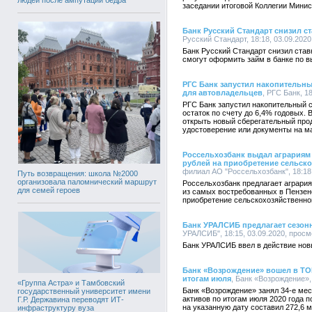
заседании итоговой Коллегии Минис
Банк Русский Стандарт снизил ст
Русский Стандарт, 18:18, 03.09.202
Банк Русский Стандарт снизил ста
смогут оформить займ в банке по в
РГС Банк запустил накопительн
для автовладельцев
, РГС Банк, 1
РГС Банк запустил накопительный 
остаток по счету до 6,4% годовых
открыть новый сберегательный про
удостоверение или документы на м
Россельхозбанк выдал аграриям 
рублей на приобретение сельско
филиал АО "Россельхозбанк", 18:18,
Путь возвращения: школа №2000
организовала паломнический маршрут
Россельхозбанк предлагает аграри
для семей героев
из самых востребованных в Пензен
приобретение сельскохозяйственно
Банк УРАЛСИБ предлагает сезон
УРАЛСИБ", 18:15, 03.09.2020, просм
Банк УРАЛСИБ ввел в действие нов
Банк «Возрождение» вошел в ТО
итогам июля
, Банк «Возрождение»,
«Группа Астра» и Тамбовский
Банк «Возрождение» занял 34-е мес
государственный университет имени
активов по итогам июля 2020 года 
Г.Р. Державина переводят ИТ-
на указанную дату составил 272,6 
инфраструктуру вуза