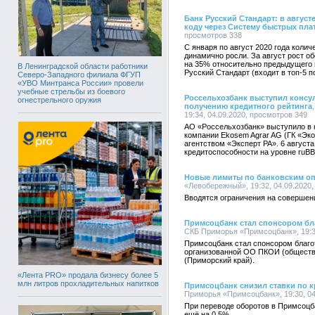
Банк Русский Стандарт: в авгус
коду через Систему быстрых пла
просмотров 338
С января по август 2020 года коли
динамично росли. За август рост о
на 35% относительно предыдущего 
В Ленинградской области работники
Русский Стандарт (входит в топ-5 п
Северо-Западного филиала ФГУП
«УВО Минтранса России» провели
учебные стрельбы из боевого
Россельхозбанк выступил консу
огнестрельного оружия
получению кредитного рейтинга
19:34, 04.09.2020, просмотров 349
АО «Россельхозбанк» выступило в 
компании Ekosem Agrar AG (ГК «Эко
агентством «Эксперт РА». 6 августа
кредитоспособности на уровне ruBB
Новые лимиты по банковским о
«Левобережный», 19:32, 04.09.2020
Вводятся ограничения на совершени
Примсоцбанк стал спонсором бл
СКБ Приморья «Примсоцбанк», 19:30
Примсоцбанк стал спонсором благо
организованной ОО ПКОИ (обществ
(Приморский край).
«Лента PRO» продала бизнесу более 5
млн литров прохладительных напитков
Примсоцбанк снизил ставки по к
Приморья «Примсоцбанк», 19:30, 04
При переводе оборотов в Примсоцба
ещё на 0,5%.