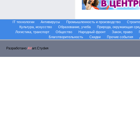
IT технологии
Антивирусы
Промышленность и производство
Строите
Культура, искусство
Образование, учеба
Природа, окружающая сре
Логистика, транспорт
Общество
Народный фронт
Закон, право
Благотворительность
Скидки
Прочие события
Разработано
AV
art.Стуdия