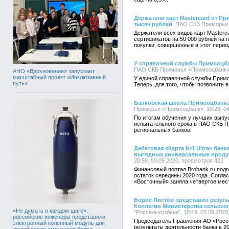
Держатели карт Mastercard от Пр
тысяч рублей
, ПАО СКБ Приморья 
Держатели всех видов карт Masterc
сертификатов на 50 000 рублей на 
покупки, совершённые в этот перио
У справочной службы Примсоцба
ПАО СКБ Приморья «Примсоцбанк», 
АНО «Вдохновение» запускает
масштабный проект «Инклюзивный
У единой справочной службы Примс
путь»
Теперь, для того, чтобы позвонить в
Банковская школа Примсоцбанка
Приморья «Примсоцбанк», 19:28, 04
По итогам обучения у лучших выпус
испытательного срока в ПАО СКБ П
региональных банков.
Дебетовая «Карта №1 Ultra» бан
выгодных универсальных проду
20:59, 03.09.2020, просмотров 422
Финансовый портал Brobank.ru подг
остаток середины 2020 года. Согла
«Восточный» заняла четвертое мес
Борис Листов представил резуль
Коллегии Министерства сельског
«Не думать о каждом шаге»:
"Россельхозбанк", 18:19, 03.09.202
российские инженеры представили
Председатель Правления АО «Россе
электронный коленный модуль для
результаты деятельности банка в 20
людей после ампутации бедра