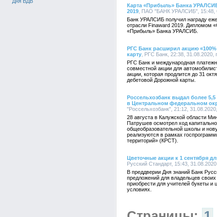
Дня ВДВ
Карта «Прибыль» Банка УРАЛСИБ 
2019
, ПАО "БАНК УРАЛСИБ", 15:48, 
Банк УРАЛСИБ получил награду еже
отрасли Finaward 2019. Дипломом 
«Прибыль» Банка УРАЛСИБ.
РГС Банк расширил акцию «100%
карту
, РГС Банк, 22:38, 31.08.2020
РГС Банк и международная платежн
совместной акции для автомобилис
акции, которая продлится до 31 октя
дебетовой Дорожной карты.
Россельхозбанк выдал более 5,5
в Центральном федеральном ок
"Россельхозбанк", 21:12, 31.08.202
28 августа в Калужской области Ми
Патрушев осмотрел ход капитально
общеобразовательной школы и нов
реализуются в рамках госпрограмм
территорий» (КРСТ).
Цветочные акции к 1 сентября д
Русский Стандарт, 15:43, 31.08.202
В преддверии Дня знаний Банк Рус
предложений для владельцев своих 
приобрести для учителей букеты и
условиях.
Страницы:
1