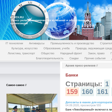
ATREX.RU
Пресс релизы коммерческих компаний и общественных
организаций
IT технологии
Антивирусы
Промышленность и производство
Строител
Культура, искусство
Образование, учеба
Природа, окружающая сред
Логистика, транспорт
Общество
Народный фронт
Закон, право
П
Благотворительность
Скидки
Прочие события
Архив пресс-релизов
//
Банки
Страницы:
1
Самое-самое
//
159
160
161
Депозиты в юанях для корпорат
04.09.2020, просмотров 555
Банк «Левобережный» включил в лин