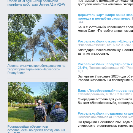
постаматах с помощью QR-кода чер
Robort от 3Logic Group расширил
доступен клиентам компании экспр
портфель роботами Unitree A2 и A2-W
Держатели карт «Мир» банка «Во
проезда в петербургском метро
,
344
Банк «Восточный» напоминает свои
метро Санкт-Петербурга при помощ
Россельхозбанк открыл «Школу
"Россельхозбанк", 18:16, 02.09.202
Благодаря Россельхозбанку 1 сентя
дети, но и взрослые.
Россельхозбанк: популярность к
Лесопатологические обследования на
27,4%
, Пензенский филиал АО "Росс
территории Карачаево-Черкесской
437
Республики
За первые 7 месяцев 2020 года об
Россельхозбанком на проведение се
Банк «Левобережный» провел ве
«Левобережный», 18:07, 02.09.2020
Очередная встреча для участников
Банком «Левобережный», проходила
Россельхозбанк поздравил студе
Пензенский филиал АО "Россельхозб
По традиции 1 сентября 2020 года 
университете состоялась торжеств
Росгвардейцы обеспечили
безопасность во время празднования