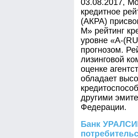
03.08.2017, М
кредитное рей
(АКРА) присв
М» рейтинг кр
уровне «А-(RU
прогнозом. Ре
лизинговой ко
оценке агентс
обладает выс
кредитоспособ
другими эмите
Федерации.
Банк УРАЛСИБ
потребитель