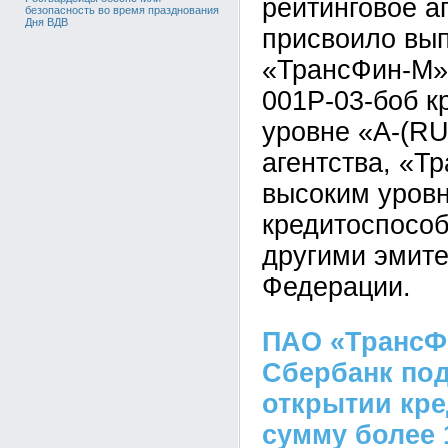
рейтинговое а
безопасность во время празднования
Дня ВДВ
присвоило вы
«ТрансФин-М» 
001Р-03-боб к
уровне «А-(RU
агентства, «Т
высоким уров
кредитоспособ
другими эмите
Федерации.
ПАО «ТрансФ
Сбербанк под
открытии кре
сумму более 