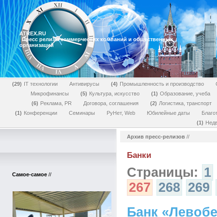
ATREX.RU
Пресс релизы коммерческих компаний и общественных
организаций
29
IT технологии
Антивирусы
4
Промышленность и производство
Микрофинансы
5
Культура, искусство
1
Образование, учеба
6
Реклама, PR
Договора, соглашения
2
Логистика, транспорт
1
Конференции
Семинары
РуНет, Web
Юбилейные даты
Благо
1
Нед
Архив пресс-релизов
//
Банки
Страницы:
1
Самое-самое
//
267
268
269
Банк «Левоб