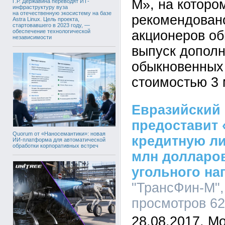
М», на которо
Г.Р. Державина переводят ИТ-
инфраструктуру вуза
на отечественную экосистему на базе
рекомендован
Astra Linux. Цель проекта,
стартовавшего в 2023 году, —
обеспечение технологической
акционеров об
независимости
выпуск допол
обыкновенных
стоимостью 3 
Евразийский 
предоставит
Quorum от «Наносемантики»: новая
кредитную л
ИИ-платформа для автоматической
обработки корпоративных встреч
млн долларов
угольного на
"ТрансФин-М", 
просмотров 6
28.08.2017, М