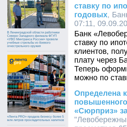
ставку по ипо
годовых
, Бан
07:11, 09.09.2
Банк «Левобе
В Ленинградской области работники
Северо-Западного филиала ФГУП
«УВО Минтранса России» провели
ставку по ипо
учебные стрельбы из боевого
огнестрельного оружия
клиентов, по
плату через Б
Теперь оформи
можно по став
Определена к
повышенного
«Сюрприз» за
«Лента PRO» продала бизнесу более 5
"Левобережный
млн литров прохладительных напитков