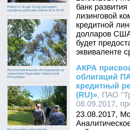
банк развития
Robort от 3Logic Group расширил
портфель роботами Unitree A2 и A2-W
лизинговой к
кредитной ли
долларов США
будет предост
эквиваленте ср
АКРА присво
Лесопатологические обследования на
территории Карачаево-Черкесской
облигаций П
Республики
кредитный ре
(RU)»
, ПАО "Т
08.09.2017, п
23.08.2017, Мо
Аналитическое
Росгвардейцы обеспечили