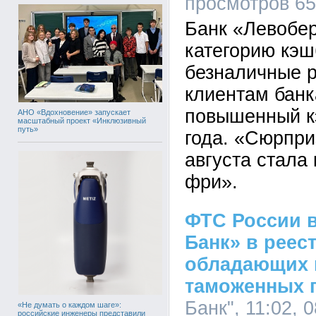
просмотров 6
Банк «Левобе
категорию кэш
безналичные р
клиентам банк
повышенный кэ
АНО «Вдохновение» запускает
масштабный проект «Инклюзивный
путь»
года. «Сюрпри
августа стала
фри».
ФТС России 
Банк» в реес
обладающих 
таможенных 
Банк", 11:02, 
«Не думать о каждом шаге»:
российские инженеры представили