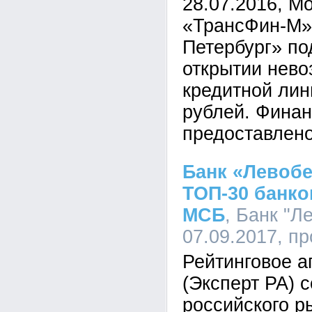
28.07.2016, М
«ТрансФин-М»
Петербург» по
открытии нев
кредитной ли
рублей. Фина
предоставлено
Банк «Левоб
ТОП-30 банко
МСБ
, Банк "Л
07.09.2017, п
Рейтинговое а
(Эксперт РА) 
российского р