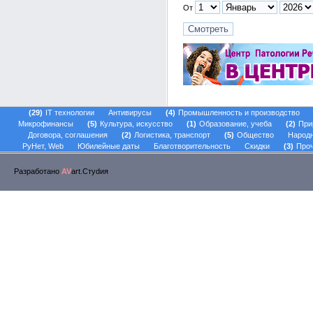
От
29
IT технологии
Антивирусы
4
Промышленность и производство
Микрофинансы
5
Культура, искусство
1
Образование, учеба
2
При
Договора, соглашения
2
Логистика, транспорт
5
Общество
Народ
РуНет, Web
Юбилейные даты
Благотворительность
Скидки
3
Проч
Разработано
AV
art.Стуdия