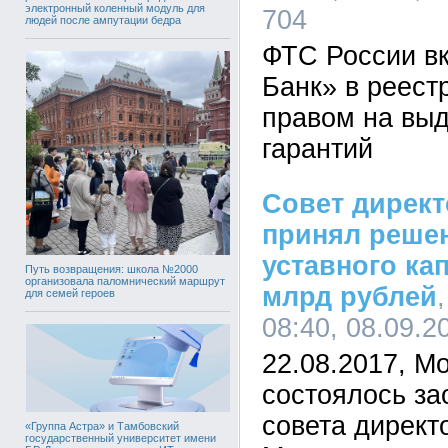
электронный коленный модуль для
704
людей после ампутации бедра
ФТС России в
Банк» в реест
правом на вы
гарантий
Совет дирек
принял реше
уставного ка
Путь возвращения: школа №2000
организовала паломнический маршрут
млрд рублей
для семей героев
08:40, 08.09.2
22.08.2017, Мо
состоялось за
совета дирек
«Группа Астра» и Тамбовский
государственный университет имени