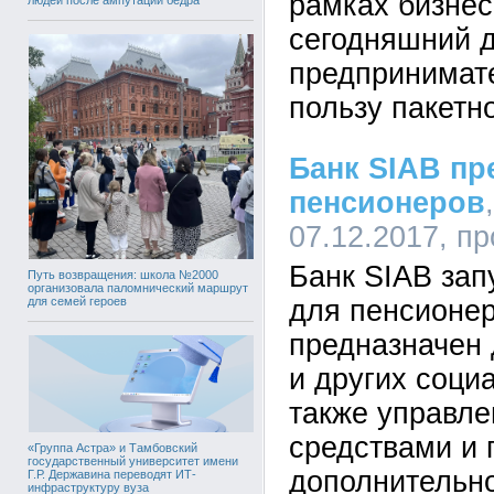
рамках бизнес
сегодняшний д
предпринимат
пользу пакетн
Банк SIAB пр
пенсионеров
07.12.2017, п
Банк SIAB зап
Путь возвращения: школа №2000
организовала паломнический маршрут
для семей героев
для пенсионер
предназначен 
и других соци
также управл
средствами и 
«Группа Астра» и Тамбовский
государственный университет имени
дополнительно
Г.Р. Державина переводят ИТ-
инфраструктуру вуза