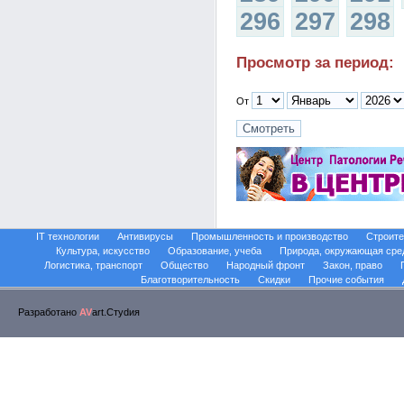
296
297
298
Просмотр за период:
От
IT технологии
Антивирусы
Промышленность и производство
Строите
Культура, искусство
Образование, учеба
Природа, окружающая сре
Логистика, транспорт
Общество
Народный фронт
Закон, право
Благотворительность
Скидки
Прочие события
Разработано
AV
art.Стуdия