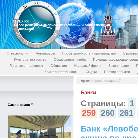
ATREX.RU
Пресс релизы коммерческих компаний и общественных
организаций
IT технологии
Антивирусы
Промышленность и производство
Строител
Культура, искусство
Образование, учеба
Природа, окружающая сред
Логистика, транспорт
Общество
Народный фронт
Закон, право
П
Благотворительность
Скидки
Прочие события
Архив пресс-релизов
//
Банки
Страницы:
1
Самое-самое
//
259
260
261
Банк «Левобе