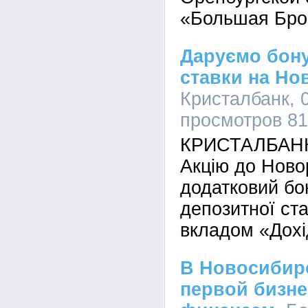
«Большая Бро
Даруємо бону
ставки на Нов
Кристалбанк, 0
просмотров 8
КРИСТАЛБАНК 
Акцію до Ново
додатковий бо
депозитної ста
вкладом «Дохі
В Новосибирс
первой бизне