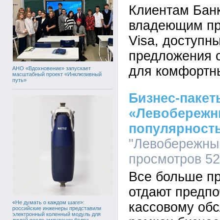
Клиентам Бан
владеющим пр
Visa, доступн
предложения 
для комфортн
АНО «Вдохновение» запускает
масштабный проект «Инклюзивный
путь»
Бизнес-пакет
«Левобережн
популярност
"Левобережный
просмотров 5
Все больше п
отдают предпо
«Не думать о каждом шаге»:
кассовому обс
российские инженеры представили
электронный коленный модуль для
людей после ампутации бедра