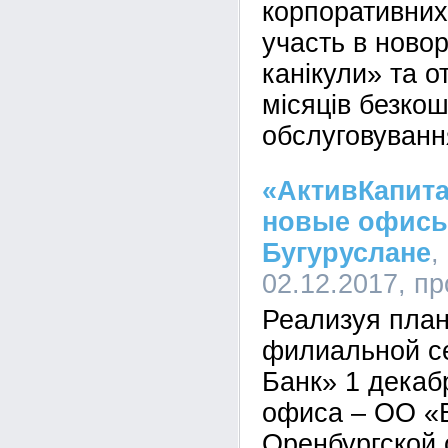
корпоративних
участь в новор
канікули» та о
місяців безко
обслуговуванн
«АктивКапита
новые офисы
Бугуруслане
,
02.12.2017, п
Реализуя пла
филиальной се
Банк» 1 декаб
офиса – ОО «Б
Оренбургской 