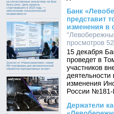
на отечественную экосистему на базе
Astra Linux. Цель проекта,
стартовавшего в 2023 году, —
Банк «Левоб
обеспечение технологической
независимости
представит т
изменения в
"Левобережный
просмотров 5
15 декабря Б
проведет в То
Quorum от «Наносемантики»: новая
участников в
ИИ-платформа для автоматической
обработки корпоративных встреч
деятельности 
изменения Ин
России №181-
Держатели ка
«Левобережн