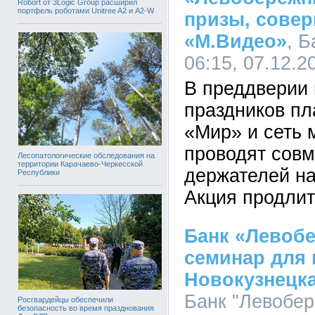
Robort от 3Logic Group расширил
портфель роботами Unitree A2 и A2-W
призы, совер
«М.Видео»
, 
06:15, 07.12.2
В преддверии 
праздников пл
«Мир» и сеть 
проводят сов
Лесопатологические обследования на
территории Карачаево-Черкесской
держателей на
Республики
Акция продлит
Банк «Левоб
семинар для
Новокузнецк
Банк "Левобер
Росгвардейцы обеспечили
безопасность во время празднования