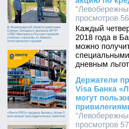
акцию по кр
"Левобережный
просмотров 5
Каждый четвер
В Ленинградской области работники
Северо-Западного филиала ФГУП
«УВО Минтранса России» провели
2018 года в Б
учебные стрельбы из боевого
огнестрельного оружия
можно получит
специальными
дневным льго
Держатели п
Visa Банка 
могут польз
привилегиям
«Лента PRO» продала бизнесу более 5
"Левобережный
млн литров прохладительных напитков
просмотров 5