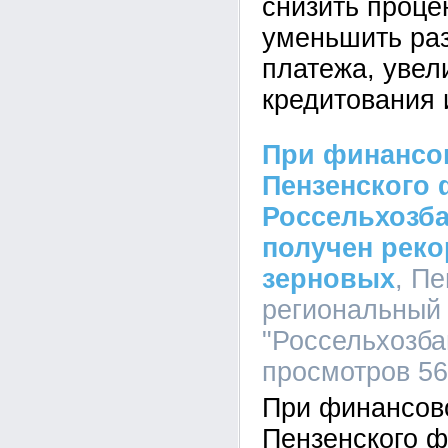
снизить проце
уменьшить ра
платежа, увел
кредитования 
При финансо
Пензенского
Россельхозба
получен рек
зерновых
, П
региональный
"Россельхозбан
просмотров 5
При финансов
Пензенского 