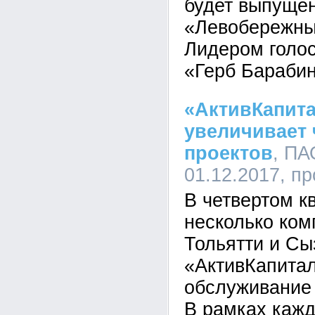
будет выпуще
«Левобережны
Лидером голо
«Герб Барабин
«АктивКапита
увеличивает 
проектов
, ПА
01.12.2017, п
В четвертом к
несколько ком
Тольятти и Сы
«АктивКапитал
обслуживание 
В рамках кажд