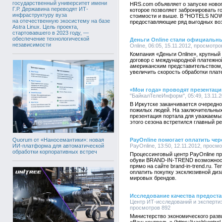
государственный университет имени
HRS.com объявляет о запуске ново
Г.Р. Державина переводят ИТ-
которое позволяет забронировать г
инфраструктуру вуза
стоимости и выше. В "HOTELS NOW
на отечественную экосистему на базе
предоставляющие ряд выгодных во
Astra Linux. Цель проекта,
стартовавшего в 2023 году, —
обеспечение технологической
Деньги Online стали официальн
независимости
Online, 06:05, 15.11.2012, просмотро
Компания «Деньги Online», крупный
договор с международной платежно
американским представительством,
увеличить скорость обработки плат
«Мои года» проводят презентаци
"БайкалТелеИнформ", 05:49, 13.11.
В Иркутске заканчивается очередно
пожилых людей. На заключительных
презентация портала для уважаемы
этого сезона встретился главный р
PayOnline помогает оплатить че
Quorum от «Наносемантики»: новая
PayOnline, 13:50, 12.11.2012, просм
ИИ-платформа для автоматической
обработки корпоративных встреч
Процессинговый центр PayOnline п
обуви BRAND-IN-TREND возможност
прямо на сайте brand-in-trend.ru. 
оплатить покупку эксклюзивной диз
мировых брендов.
Исследование качества предоста
Центр ИТ-исследований и экспертиз
просмотров 892
Министерство экономического разв