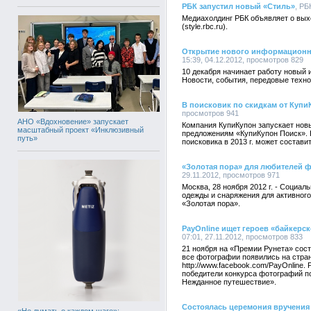
РБК запустил новый «Стиль»
, РБ
Медиахолдинг РБК объявляет о выхо
(style.rbc.ru).
Открытие нового информационн
15:39, 04.12.2012, просмотров 829
10 декабря начинает работу новый 
Новости, события, передовые техно
В поисковик по скидкам от Купи
просмотров 941
АНО «Вдохновение» запускает
Компания КупиКупон запускает новы
масштабный проект «Инклюзивный
предложениям «КупиКупон Поиск». 
путь»
поисковика в 2013 г. может составит
«Золотая пора» для любителей ф
29.11.2012, просмотров 971
Москва, 28 ноября 2012 г. - Социал
одежды и снаряжения для активног
«Золотая пора».
PayOnline ищет героев «байкерс
07:01, 27.11.2012, просмотров 833
21 ноября на «Премии Рунета» сост
все фотографии появились на стран
http://www.facebook.com/PayOnline. 
победители конкурса фотографий п
Нежданное путешествие».
Состоялась церемония вручения 
«Не думать о каждом шаге»: