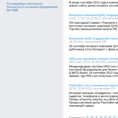
В конце сентября 2012 года в компа
Росгвардейцы обеспечили
нового сайта, релиз которого состо
безопасность во время празднования
Дня ВДВ
Интернет-компания QUQ поддерж
QUQ, 17:15, 04.10.2012, просмотров
XIX ежегодный Саммит «Торговля в
выступает интернет-компания QUQ (h
Торгово-промышленной палаты РФ, по
Компания QUQ поздравляет всех 
29.09.2012, просмотров 936
30 сентября интернет-компания QUQ 
работников Сети Интернет с Днем р
HRS.com признана лучшей систе
HRS.com, 18:53, 24.09.2012, просмо
Международная система HRS.com (Ho
системой бронирования для бизнес-
& MICE Award. 18 сентября 2012 го
премии, где HRS.com получила этот
PayOnline стал платежным партн
20:30, 20.09.2012, просмотров 974
Интернет-магазин «Gadgetura», сп
гаджетов, телефонов и аксессуаров,
Теперь оплатить покупку на сайте 
Процессинговый центр PayOnline п
платежный сервис.
Страницы:
1
2
3
4
5
6
7