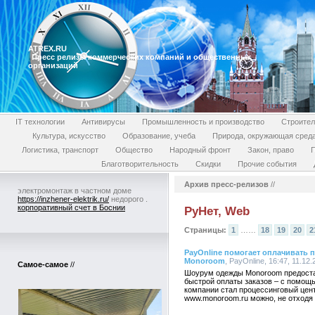
ATREX.RU
Пресс релизы коммерческих компаний и общественных
организаций
IT технологии
Антивирусы
Промышленность и производство
Строител
Культура, искусство
Образование, учеба
Природа, окружающая сред
Логистика, транспорт
Общество
Народный фронт
Закон, право
П
Благотворительность
Скидки
Прочие события
Архив пресс-релизов
//
электромонтаж в частном доме
https://inzhener-elektrik.ru/
недорого .
корпоративный счет в Боснии
РуНет, Web
Страницы:
1
……
18
19
20
2
PayOnline помогает оплачивать 
Monoroom
, PayOnline, 16:47, 11.1
Самое-самое
//
Шоурум одежды Monoroom предоста
быстрой оплаты заказов – с помощ
компании стал процессинговый цент
www.monoroom.ru можно, не отходя