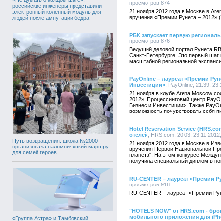
просмотров 874
российские инженеры представили
21 ноября 2012 года в Москве в Ar
электронный коленный модуль для
вручения «Премии Рунета – 2012» (
людей после ампутации бедра
РБК запускает первую регионал
просмотров 876
Ведущий деловой портал Рунета RB
Санкт-Петербурге. Это первый шаг
масштабной региональной экспанси
PayOnline – лауреат «Премии Рун
Инвестиции»
, PayOnline, 21:39, 23
21 ноября в клубе Arena Moscow с
2012». Процессинговый центр PayO
Бизнес и Инвестиции». Также PayOn
возможность почувствовать себя п
Hotel Reservation Service (HRS.
отелей
, HRS.com, 20:03, 23.11.201
Путь возвращения: школа №2000
21 ноября 2012 года в Москве в Из
организовала паломнический маршрут
вручения Первой Национальной Пре
для семей героев
планета". На этом конкурсе Между
получила специальный диплом в но
RU-CENTER – лауреат «Премии Ру
просмотров 918
RU-CENTER – лауреат «Премии Рун
"HOTELS NOW" от HRS.com - бро
мобильного приложения для iPh
«Группа Астра» и Тамбовский