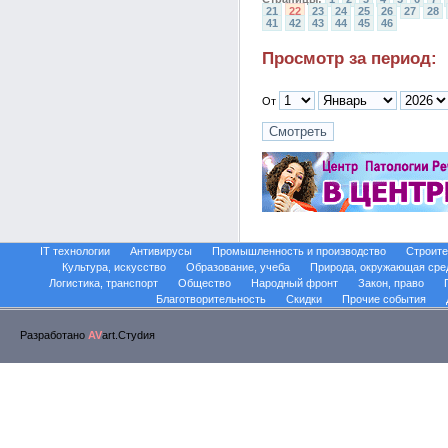
21
22
23
24
25
26
27
28
41
42
43
44
45
46
Просмотр за период:
От
IT технологии
Антивирусы
Промышленность и производство
Строите
Культура, искусство
Образование, учеба
Природа, окружающая сре
Логистика, транспорт
Общество
Народный фронт
Закон, право
Благотворительность
Скидки
Прочие события
Разработано
AV
art.Стуdия