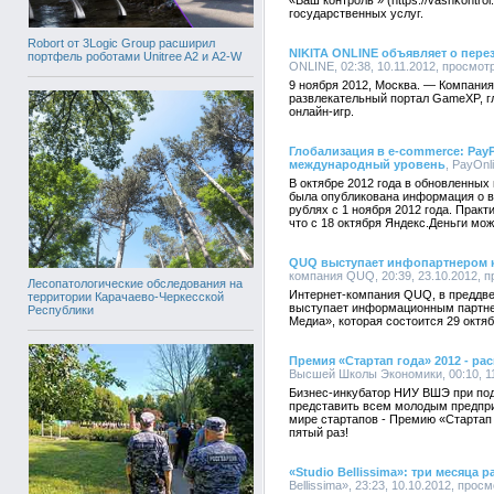
«Ваш контроль » (https://vashkontr
государственных услуг.
Robort от 3Logic Group расширил
NIKITA ONLINE объявляет о пере
портфель роботами Unitree A2 и A2-W
ONLINE, 02:38, 10.11.2012, просмот
9 ноября 2012, Москва. — Компани
развлекательный портал GameXP, г
онлайн-игр.
Глобализация в e-commerce: Pay
международный уровень
, PayOnl
В октябре 2012 года в обновленны
была опубликована информация о в
рублях с 1 ноября 2012 года. Прак
что с 18 октября Яндекс.Деньги мо
QUQ выступает инфопартнером
компания QUQ, 20:39, 23.10.2012, 
Лесопатологические обследования на
Интернет-компания QUQ, в преддвер
территории Карачаево-Черкесской
выступает информационным партн
Республики
Медиа», которая состоится 29 октяб
Премия «Стартап года» 2012 - ра
Высшей Школы Экономики, 00:10, 11
Бизнес-инкубатор НИУ ВШЭ при по
представить всем молодым предпр
мире стартапов - Премию «Стартап 
пятый раз!
«Studio Bellissima»: три месяца 
Bellissima», 23:23, 10.10.2012, прос