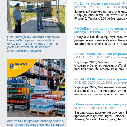
По 32 претендента на каждый iP
релизов, 22:08, 09.12.2012, просмот
Ежегодный конкурс основателя мно
Спиридонова на лучшие статьи об и
iPhone 5. Принято 160 работ, среди
PayOnline помогает оплачивать 
автобусы в Рязани
, PayOnline, 13
В Ленинградской области работники
Процессинговый центр PayOnline с
Северо-Западного филиала ФГУП
дилера автовокзалов Рязани. Тепер
«УВО Минтранса России» провели
электронные билеты на междугородн
учебные стрельбы из боевого
огнестрельного оружия
NIKITA ONLINE начинает открытое
ONLINE, 07:18, 06.12.2012, просмот
5 декабря 2012, Москва — Сеул. —
открытого бета-тестирования World
новинок российского рынка онлайн-
NIKITA ONLINE начинает открытое
ONLINE, 06:53, 06.12.2012, просмот
5 декабря 2012, Москва — Сеул. —
открытого бета-тестирования World
новинок российского рынка онлайн-
Объявлены результаты конкурса 
05.12.2012, просмотров 789
Завершилась церемония вручения П
проходила в центре Digital October
Казани, Москвы, Нью-Йорка, Перми
«Лента PRO» продала бизнесу более 5
млн литров прохладительных напитков