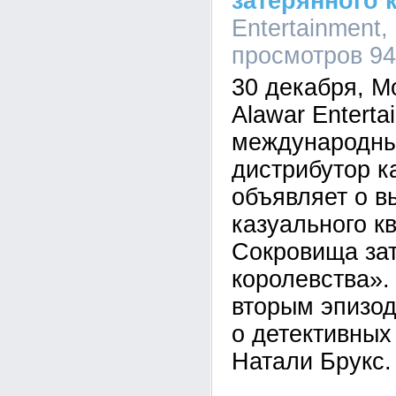
затерянного 
Entertainment,
просмотров 9
30 декабря, Мо
Alawar Entert
международны
дистрибутор к
объявляет о в
казуального к
Сокровища за
королевства».
вторым эпизод
о детективных
Натали Брукс.