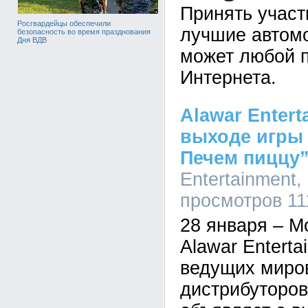
Принять участ
Росгвардейцы обеспечили
лучшие автомо
безопасность во время празднования
Дня ВДВ
может любой 
Интернета.
Alawar Enter
выходе игры
Печем пиццу
Entertainment,
просмотров 11
28 января – М
Alawar Enterta
ведущих миро
дистрибуторов