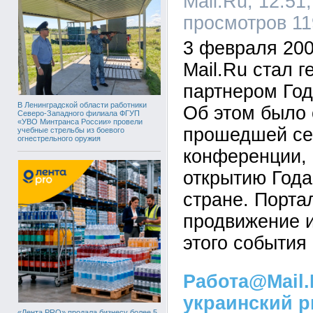
Mail.Ru, 12:51
просмотров 11
3 февраля 200
Mail.Ru стал 
партнером Год
В Ленинградской области работники
Об этом было 
Северо-Западного филиала ФГУП
«УВО Минтранса России» провели
прошедшей сег
учебные стрельбы из боевого
огнестрельного оружия
конференции,
открытию Год
стране. Портал
продвижение и
этого события
Работа@Mail
украинский 
«Лента PRO» продала бизнесу более 5