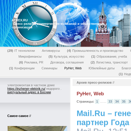
ATREX.RU
Пресс релизы коммерческих компаний и общественных
организаций
29
IT технологии
Антивирусы
4
Промышленность и производство
Микрофинансы
5
Культура, искусство
1
Образование, учеба
6
Реклама, PR
Договора, соглашения
2
Логистика, транспорт
1
Конференции
Семинары
РуНет, Web
Юбилейные даты
Благо
1
Нед
Архив пресс-релизов
//
электромонтаж в частном доме
https://inzhener-elektrik.ru/
недорого .
виртуальный адрес в Боснии
РуНет, Web
Страницы:
1
……
33
34
35
3
Mail.Ru – ге
Самое-самое
//
партнер Года