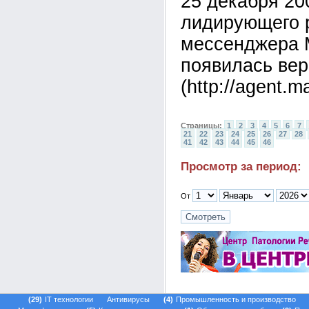
25 декабря 20
лидирующего р
мессенджера M
появилась вер
(http://agent.ma
Страницы:
1
2
3
4
5
6
7
21
22
23
24
25
26
27
28
41
42
43
44
45
46
Просмотр за период:
От
29
IT технологии
Антивирусы
4
Промышленность и производство