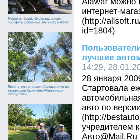
Alawar можно 
интернет-магаз
(http://allsoft.
Robort от 3Logic Group расширил
портфель роботами Unitree A2 и A2-W
id=1804)
Пользователи
лучшие авто
14:29, 28.01.
28 января 200
Стартовала е
Лесопатологические обследования на
территории Карачаево-Черкесской
Республики
автомобильна
авто по верси
(http://bestauto
учредителем к
Авто@Mail.Ru (h