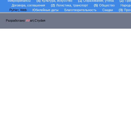
Микрофинансы
5
Культура, искусство
1
Образование, учеба
2
При
Договора, соглашения
2
Логистика, транспорт
5
Общество
Народ
РуНет, Web
Юбилейные даты
Благотворительность
Скидки
3
Проч
Разработано
AV
art.Стуdия