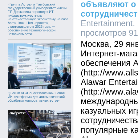
объявляют о
«Группа Астра» и Тамбовский
государственный университет имени
сотрудничест
Г.Р. Державина переводят ИТ-
инфраструктуру вуза
на отечественную экосистему на базе
Entertainment,
Astra Linux. Цель проекта,
стартовавшего в 2023 году, —
обеспечение технологической
просмотров 9
независимости
Москва, 29 янв
Интернет-мага
обеспечения Al
(http://www.all
Alawar Enterta
(http://www.al
Quorum от «Наносемантики»: новая
ИИ-платформа для автоматической
международны
обработки корпоративных встреч
казуальных иг
сотрудничеств
популярные ка