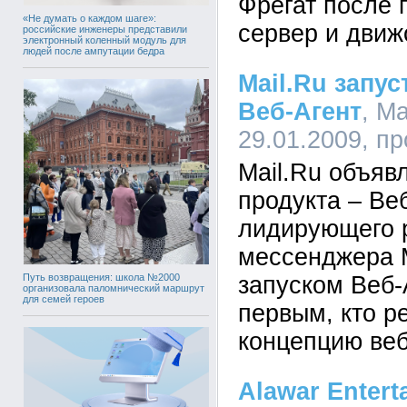
Фрегат после 
«Не думать о каждом шаге»:
сервер и движ
российские инженеры представили
электронный коленный модуль для
людей после ампутации бедра
Mail.Ru запу
Веб-Агент
, Ma
29.01.2009, п
Mail.Ru объявл
продукта – Ве
лидирующего р
мессенджера M
Путь возвращения: школа №2000
запуском Веб-
организовала паломнический маршрут
для семей героев
первым, кто р
концепцию веб
Alawar Enterta