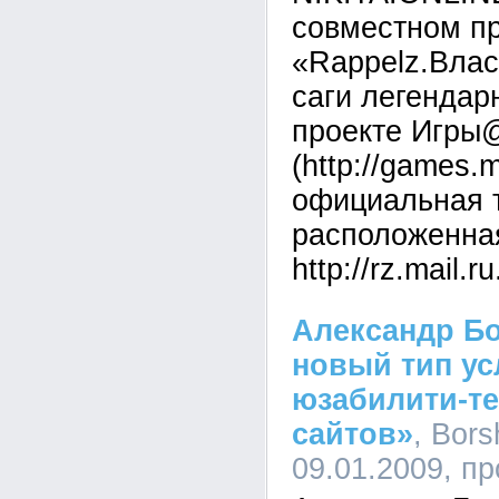
совместном 
«Rappelz.Влас
саги легендар
проекте Игры
(http://games.
официальная т
расположенна
http://rz.mail.ru
Александр Бо
новый тип ус
юзабилити-т
сайтов»
, Bors
09.01.2009, п