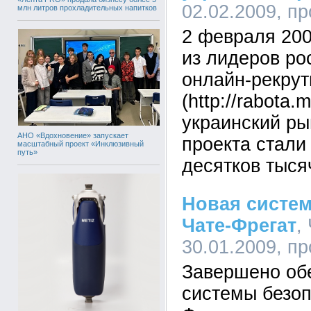
02.02.2009, п
млн литров прохладительных напитков
2 февраля 200
из лидеров ро
онлайн-рекрут
(http://rabota.
украинский ры
АНО «Вдохновение» запускает
проекта стали
масштабный проект «Инклюзивный
путь»
десятков тыся
Новая систем
Чате-Фрегат
,
30.01.2009, п
Завершено об
системы безоп