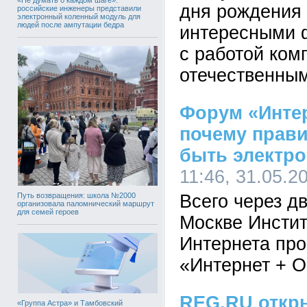
дня рождения
российские инженеры представили
электронный коленный модуль для
людей после ампутации бедра
интересными 
с работой ком
отечественны
Форум «Интер
почему прав
быть электр
11:46, 31.05.2
Путь возвращения: школа №2000
Всего через д
организовала паломнический маршрут
для семей героев
Москве Инстит
Интернета пр
«Интернет + 
REG.RU откр
«Группа Астра» и Тамбовский