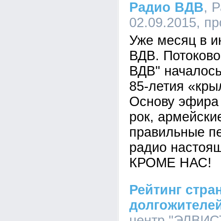
Радио ВДВ
, 
02.09.2015, п
Уже месяц в и
ВДВ. Потоков
ВДВ" началось
85-летия «кры
Основу эфира
рок, армейски
правильные пе
радио настоя
КРОМЕ НАС!
Рейтинг стра
долгожителе
центр "ЭЛВИСТ