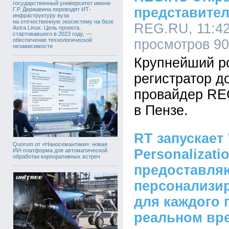
государственный университет имени
представител
Г.Р. Державина переводят ИТ-
инфраструктуру вуза
на отечественную экосистему на базе
REG.RU, 11:42
Astra Linux. Цель проекта,
стартовавшего в 2023 году, —
обеспечение технологической
просмотров 9
независимости
Крупнейший р
регистратор д
провайдер RE
в Пензе.
RT запускает 
Quorum от «Наносемантики»: новая
Personalizatio
ИИ-платформа для автоматической
обработки корпоративных встреч
предоставл
персонализи
для каждого 
реальном вр