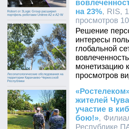
вовлеченност
на 23%
, RIS, 
Robort от 3Logic Group расширил
портфель роботами Unitree A2 и A2-W
просмотров 1
Решение перс
интересы поль
глобальной се
вовлеченность
монетизацию к
просмотров в
Лесопатологические обследования на
территории Карачаево-Черкесской
Республики
«Ростелеком»
жителей Чув
участие в ки
бою!»
, Филиа
Республике ПА