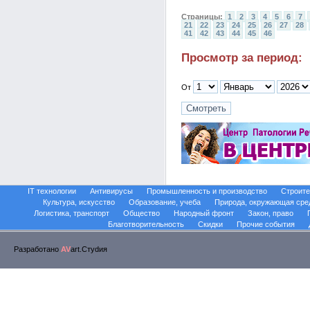
Страницы:
1
2
3
4
5
6
7
21
22
23
24
25
26
27
28
41
42
43
44
45
46
Просмотр за период:
От
IT технологии
Антивирусы
Промышленность и производство
Строите
Культура, искусство
Образование, учеба
Природа, окружающая сре
Логистика, транспорт
Общество
Народный фронт
Закон, право
Благотворительность
Скидки
Прочие события
Разработано
AV
art.Стуdия