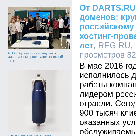
От DARTS.RU 
доменов: кр
российскому 
хостинг-пров
лет
, REG.RU, 
просмотров 8
АНО «Вдохновение» запускает
масштабный проект «Инклюзивный
путь»
В мае 2016 г
исполнилось д
работы компан
лидером росс
отрасли. Сего
900 тысяч кли
оказанных усл
обслуживаемы
«Не думать о каждом шаге»: