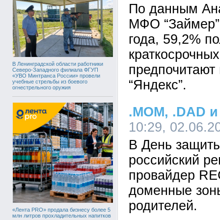
По данным Ан
МФО “Займер” 
года, 59,2% п
краткосрочных
В Ленинградской области работники
предпочитают 
Северо-Западного филиала ФГУП
«УВО Минтранса России» провели
“Яндекс”.
учебные стрельбы из боевого
огнестрельного оружия
.MOM, .DAD и
10:29, 02.06.2
В День защит
российский ре
провайдер RE
доменные зоны
родителей.
«Лента PRO» продала бизнесу более 5
млн литров прохладительных напитков