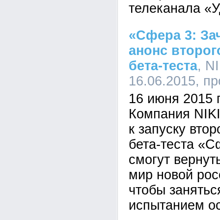
телеканала «У
«Сфера 3: За
анонс второг
бета-теста
, N
16.06.2015, п
16 июня 2015 г
Компания NIKI
к запуску втор
бета-теста «С
смогут вернут
мир новой ро
чтобы занять
испытанием о