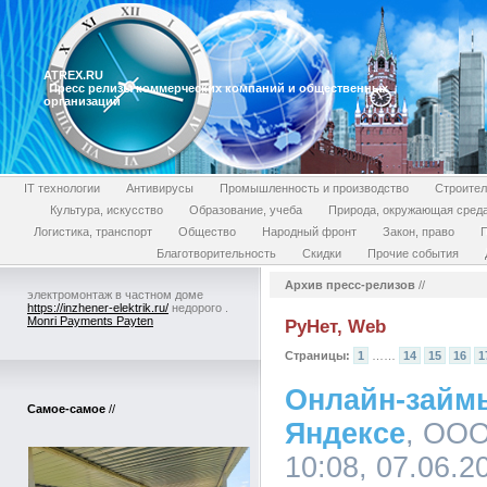
ATREX.RU
Пресс релизы коммерческих компаний и общественных
организаций
IT технологии
Антивирусы
Промышленность и производство
Строител
Культура, искусство
Образование, учеба
Природа, окружающая сред
Логистика, транспорт
Общество
Народный фронт
Закон, право
П
Благотворительность
Скидки
Прочие события
Архив пресс-релизов
//
электромонтаж в частном доме
https://inzhener-elektrik.ru/
недорого .
Monri Payments Payten
РуНет, Web
Страницы:
1
……
14
15
16
1
Онлайн-займ
Самое-самое
//
Яндексе
, ООО
10:08, 07.06.2