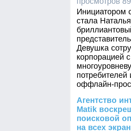
просмотров 8
Инициатором 
стала Наталь
бриллиантовый
представител
Девушка сотру
корпорацией с
многоуровневу
потребителей 
оффлайн-прос
Агентство ин
Matik воскре
поисковой оп
на всех экра