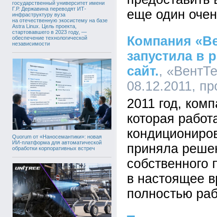
государственный университет имени
Г.Р. Державина переводят ИТ-
еще один очен
инфраструктуру вуза
на отечественную экосистему на базе
Astra Linux. Цель проекта,
стартовавшего в 2023 году, —
Компания «В
обеспечение технологической
независимости
запустила в 
сайт.
, «ВентТ
08.12.2011, п
2011 год, ком
которая работ
кондициониров
Quorum от «Наносемантики»: новая
ИИ-платформа для автоматической
приняла реше
обработки корпоративных встреч
собственного 
в настоящее 
полностью раб