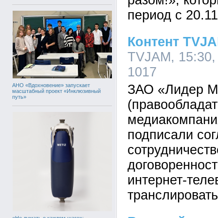
разом!», кото
период с 20.11
Контент TVJA
TVJAM, 15:30,
1017
АНО «Вдохновение» запускает
ЗАО «Лидер М
масштабный проект «Инклюзивный
путь»
(правообладат
медиакомпания
подписали со
сотрудничеств
договоренност
интернет-тел
транслироватьс
«Не думать о каждом шаге»: