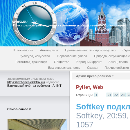
ATREX.RU
Пресс релизы коммерческих компаний и общественных организаций
IT технологии
Антивирусы
Промышленность и производство
Стро
Культура, искусство
Образование, учеба
Природа, окружающая 
Логистика, транспорт
Общество
Народный фронт
Закон, право
Благотворительность
Скидки
Прочие события
Архив пресс-релизов
//
электромонтаж в частном доме
https://inzhener-elektrik.ru/
недорого .
Банковский счёт за рубежом
.
AI INT
РуНет, Web
Страницы:
1
……
21
22
23
2
Softkey под
Самое-самое
//
Softkey, 20:59
1057