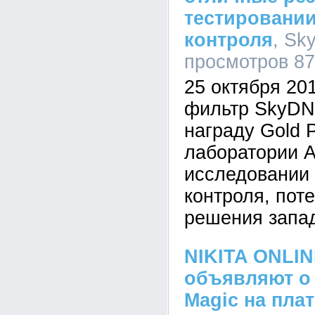
тестировании
контроля
, Sk
просмотров 8
25 октября 20
фильтр SkyDN
награду Gold P
лаборатории An
исследовании 
контроля, пот
решения запа
NIKITA ONLIN
объявляют о 
Magic на пл