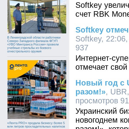
Softkey увели
счет RBK Mon
Softkey отме
Softkey, 22:06
В Ленинградской области работники
Северо-Западного филиала ФГУП
«УВО Минтранса России» провели
937
учебные стрельбы из боевого
огнестрельного оружия
Интернет-супе
отмечает свой
Новый год с
разом!»
, UBR,
просмотров 9
Украинский би
новогоднем ко
«Лента PRO» продала бизнесу более 5
млн литров прохладительных напитков