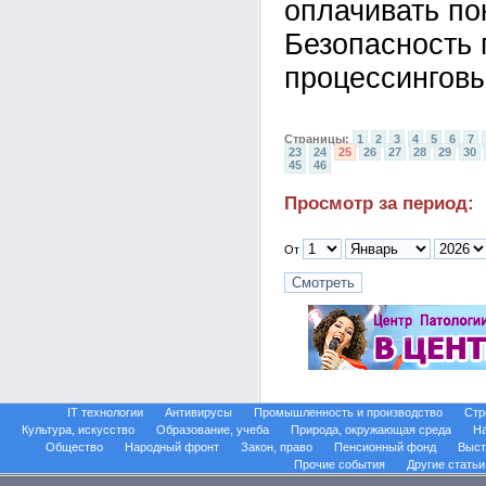
оплачивать по
Безопасность 
процессинговы
Страницы:
1
2
3
4
5
6
7
23
24
25
26
27
28
29
30
45
46
Просмотр за период:
От
IT технологии
Антивирусы
Промышленность и производство
Стр
Культура, искусство
Образование, учеба
Природа, окружающая среда
На
Общество
Народный фронт
Закон, право
Пенсионный фонд
Выст
Прочие события
Другие статьи