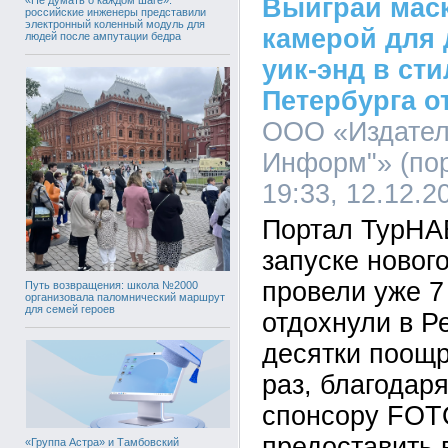
Выиграй маск
российские инженеры представили
электронный коленный модуль для
камерой для 
людей после ампутации бедра
уик-энд в ст
Петербурга о
ООО «Издател
Информ"» (по
19:33, 12.12.2
Портал ТурНА
запуске новог
провели уже 7
Путь возвращения: школа №2000
организовала паломнический маршрут
для семей героев
отдохнули в Р
десятки поощр
раз, благодар
спонсору FOT
предоставить 
«Группа Астра» и Тамбовский