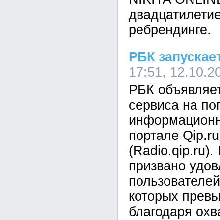
двадцатилетие
ребрендинге.
РБК запускае
17:51, 12.10.2
РБК объявляет
сервиса на п
информационн
портале Qip.r
(Radio.qip.ru)
призвано удов
пользователей
которых превы
благодаря охв