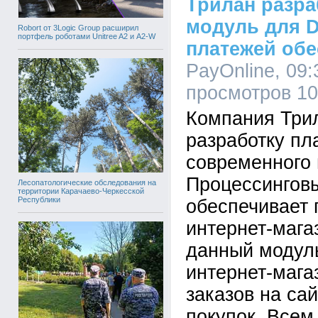
Трилан разр
модуль для D
Robort от 3Logic Group расширил
портфель роботами Unitree A2 и A2-W
платежей обе
PayOnline, 09:
просмотров 1
Компания Три
разработку пл
современного 
Процессинговы
Лесопатологические обследования на
территории Карачаево-Черкесской
Республики
обеспечивает 
интернет-мага
данный модуль
интернет-мага
заказов на са
покупок. Всем