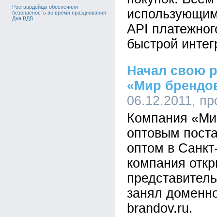
Росгвардейцы обеспечили
использующим
безопасность во время празднования
Дня ВДВ
API платежног
быстрой интег
Начал свою р
«Мир брендо
06.12.2011, п
Компания «Ми
оптовым пост
оптом в Санкт-
компания откр
представитель
занял доменно
brandov.ru.