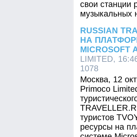
свои станции 
музыкальных 
RUSSIAN TR
НА ПЛАТФОР
MICROSOFT 
LIMITED, 16:4
1078
Москва, 12 ок
Primoco Limit
туристическо
TRAVELLER.RU
туристов TVO
ресурсы на пл
системе Micros