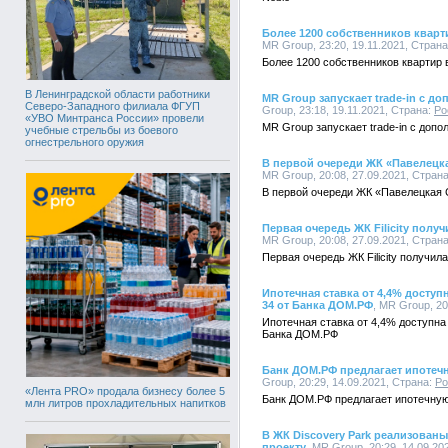
Более 1200 собственников кварт
MR Group, 23:20, 19.11.2021, Стран
Более 1200 собственников квартир 
В Ленинградской области работники
MR Group запускает trade-in с д
Северо-Западного филиала ФГУП
Group, 23:18, 19.11.2021, Страна:
Ро
«УВО Минтранса России» провели
MR Group запускает trade-in с доп
учебные стрельбы из боевого
огнестрельного оружия
В первой очереди ЖК «Павелецка
MR Group, 20:08, 27.09.2021, Стран
В первой очереди ЖК «Павелецкая 
Первая очередь ЖК Filicity полу
MR Group, 20:08, 27.09.2021, Стран
Первая очередь ЖК Filicity получил
Ипотечная ставка от 4,4% досту
34 от Банка ДОМ.РФ
, MR Group, 20
Ипотечная ставка от 4,4% доступна
Банка ДОМ.РФ
Банк ДОМ.РФ предлагает ипотечну
Group, 20:29, 14.09.2021, Страна:
Ро
«Лента PRO» продала бизнесу более 5
Банк ДОМ.РФ предлагает ипотечную 
млн литров прохладительных напитков
В ЖК Discovery Park реализова
проекту
, MR Group, 20:29, 14.09.20