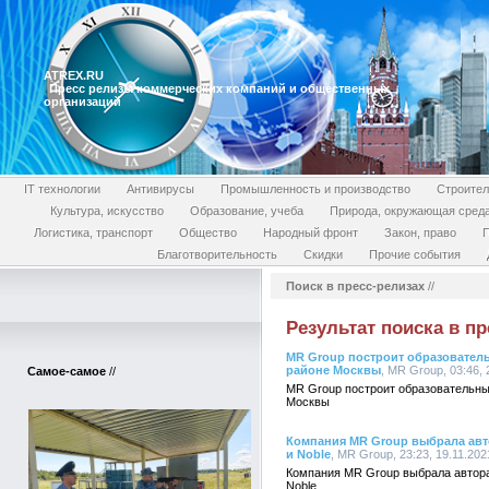
ATREX.RU
Пресс релизы коммерческих компаний и общественных
организаций
IT технологии
Антивирусы
Промышленность и производство
Строител
Культура, искусство
Образование, учеба
Природа, окружающая сред
Логистика, транспорт
Общество
Народный фронт
Закон, право
П
Благотворительность
Скидки
Прочие события
Поиск в пресс-релизах
//
Результат поиска в пр
MR Group построит образователь
районе Москвы
, MR Group, 03:46,
Самое-самое
//
MR Group построит образовательны
Москвы
Компания MR Group выбрала авт
и Noble
, MR Group, 23:23, 19.11.20
Компания MR Group выбрала автора
Noble