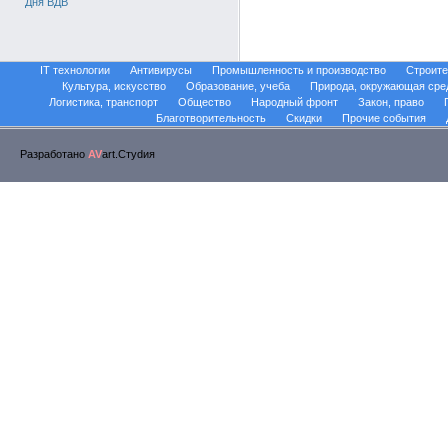
Дня ВДВ
IT технологии
Антивирусы
Промышленность и производство
Строите
Культура, искусство
Образование, учеба
Природа, окружающая сре
Логистика, транспорт
Общество
Народный фронт
Закон, право
Благотворительность
Скидки
Прочие события
Разработано
AV
art.Стуdия