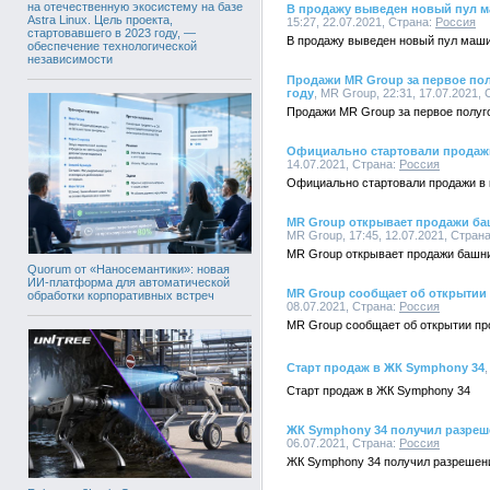
на отечественную экосистему на базе
В продажу выведен новый пул м
Astra Linux. Цель проекта,
15:27, 22.07.2021, Страна:
Россия
стартовавшего в 2023 году, —
В продажу выведен новый пул маши
обеспечение технологической
независимости
Продажи MR Group за первое пол
году
, MR Group, 22:31, 17.07.2021,
Продажи MR Group за первое полуго
Официально стартовали продажи
14.07.2021, Страна:
Россия
Официально стартовали продажи в 
MR Group открывает продажи баш
MR Group, 17:45, 12.07.2021, Стран
MR Group открывает продажи башни
Quorum от «Наносемантики»: новая
ИИ-платформа для автоматической
MR Group сообщает об открытии
обработки корпоративных встреч
08.07.2021, Страна:
Россия
MR Group сообщает об открытии п
Старт продаж в ЖК Symphony 34
Старт продаж в ЖК Symphony 34
ЖК Symphony 34 получил разреш
06.07.2021, Страна:
Россия
ЖК Symphony 34 получил разрешени