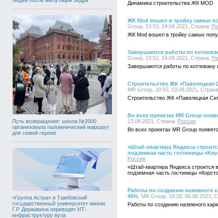
Динамика строительства ЖК MOD
ЖК Mod вошел в тройку самых п
Group, 23:53, 24.08.2021, Страна:
Ро
ЖК Mod вошел в тройку самых поп
Завершаются работы по котлова
Group, 23:52, 24.08.2021, Страна:
Ро
Завершаются работы по котловану 
Строительство ЖК «Павелецкая 
MR Group, 20:50, 13.08.2021, Стран
Строительство ЖК «Павелецкая Сит
Во всех проектах MR Group появ
Путь возвращения: школа №2000
13.08.2021, Страна:
Россия
организовала паломнический маршрут
Во всех проектах MR Group появят
для семей героев
«Штаб-квартира Яндекса строит
подземная часть гостиницы «Кор
Россия
«Штаб-квартира Яндекса строится 
подземная часть гостиницы «Корст
Работы по созданию наземного 
40%
, MR Group, 15:28, 06.08.2021, 
«Группа Астра» и Тамбовский
государственный университет имени
Работы по созданию наземного кар
Г.Р. Державина переводят ИТ-
инфраструктуру вуза