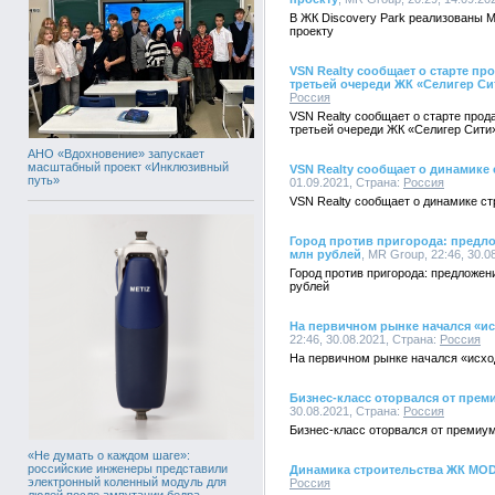
В ЖК Discovery Park реализованы
проекту
VSN Realty сообщает о старте пр
третьей очереди ЖК «Селигер Си
Россия
VSN Realty сообщает о старте прод
третьей очереди ЖК «Селигер Сити
АНО «Вдохновение» запускает
масштабный проект «Инклюзивный
VSN Realty сообщает о динамике
путь»
01.09.2021, Страна:
Россия
VSN Realty сообщает о динамике с
Город против пригорода: предло
млн рублей
, MR Group, 22:46, 30.0
Город против пригорода: предложен
рублей
На первичном рынке начался «и
22:46, 30.08.2021, Страна:
Россия
На первичном рынке начался «исхо
Бизнес-класс оторвался от прем
30.08.2021, Страна:
Россия
Бизнес-класс оторвался от премиу
«Не думать о каждом шаге»:
российские инженеры представили
Динамика строительства ЖК MO
электронный коленный модуль для
Россия
людей после ампутации бедра