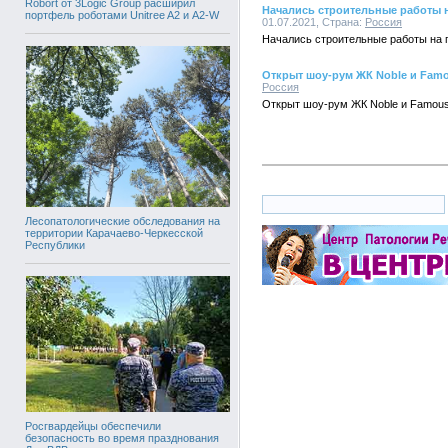
Robort от 3Logic Group расширил
Начались строительные работы 
портфель роботами Unitree A2 и A2-W
01.07.2021, Страна:
Россия
Начались строительные работы на
Открыт шоу-рум ЖК Noble и Fam
Россия
Открыт шоу-рум ЖК Noble и Famou
Лесопатологические обследования на
территории Карачаево-Черкесской
Республики
Росгвардейцы обеспечили
безопасность во время празднования