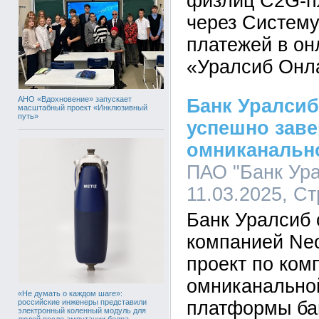
физлиц C2G-п
через Систем
платежей в он
«Уралсиб Онл
АНО «Вдохновение» запускает
Банк Уралсиб
масштабный проект «Инклюзивный
путь»
успешно зав
омниканальн
ПАО "Банк Ура
11.03.2025, С
Банк Уралсиб 
компанией Neo
проект по ком
омниканально
«Не думать о каждом шаге»:
российские инженеры представили
платформы ба
электронный коленный модуль для
людей после ампутации бедра