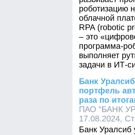
роботизацию н
облачной пла
RPA (robotic p
– это «цифров
программа-роб
выполняет рут
задачи в ИТ-с
Банк Уралсиб
портфель авт
раза по итог
ПАО "БАНК УР
17.08.2024, С
Банк Уралсиб 