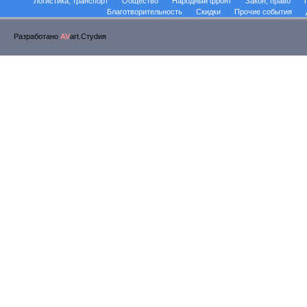
Логистика, транспорт
Общество
Народный фронт
Закон, право
Благотворительность
Скидки
Прочие события
Разработано
AV
art.Стуdия