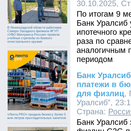
30.10.2025, С
По итогам 9 м
Банк Уралсиб
В Ленинградской области работники
ипотечного кр
Северо-Западного филиала ФГУП
«УВО Минтранса России» провели
учебные стрельбы из боевого
раза по сравн
огнестрельного оружия
аналогичным 
периодом
Банк Уралсиб
платежи в бю
для физлиц
,
Уралсиб", 23:1
Страна:
Росси
«Лента PRO» продала бизнесу более 5
млн литров прохладительных напитков
Банк Уралсиб 