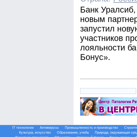
Банк Уралсиб,
новым партне
запустил нову
участников п
лояльности ба
Бонус».
IT технологии
Антивирусы
Промышленность и производство
Строите
Культура, искусство
Образование, учеба
Природа, окружающая сре