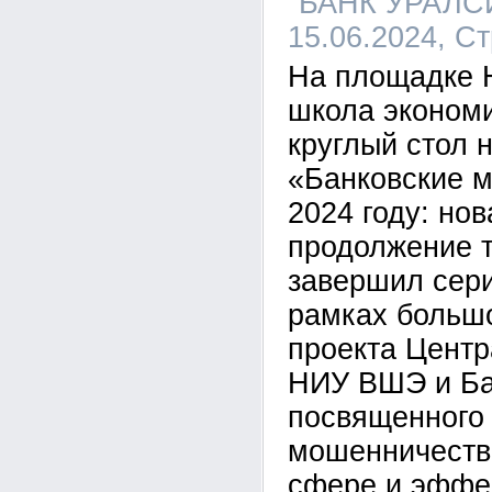
"БАНК УРАЛСИ
15.06.2024, С
На площадке
школа эконом
круглый стол 
«Банковские 
2024 году: но
продолжение 
завершил сер
рамках большо
проекта Центр
НИУ ВШЭ и Ба
посвященного
мошенничества
сфере и эффе