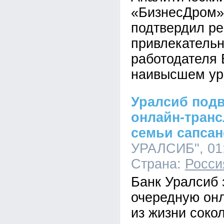
«БизнесДром» 
подтвердил ре
привлекательн
работодателя 
наивысшем уро
Уралсиб подв
онлайн-тран
семьи сапса
УРАЛСИБ", 01:
Страна:
Росси
Банк Уралсиб
очередную он
из жизни соко