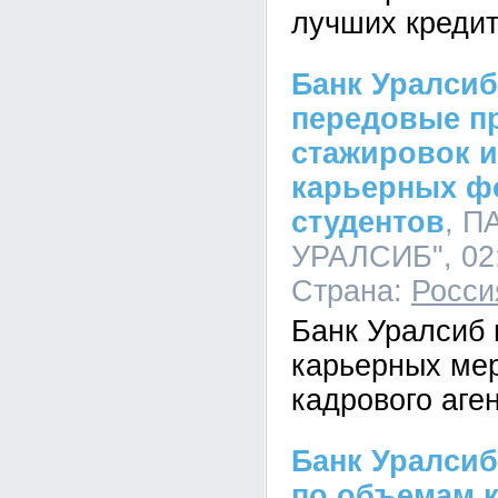
лучших креди
Банк Уралсиб
передовые п
стажировок и
карьерных ф
студентов
, П
УРАЛСИБ", 02:
Страна:
Росси
Банк Уралсиб 
карьерных ме
кадрового аге
Банк Уралсиб
по объемам 