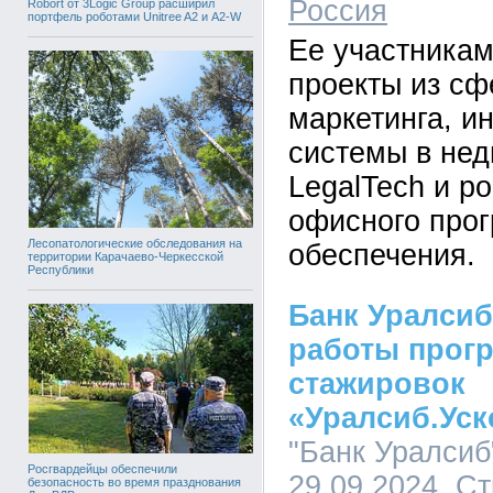
Россия
Robort от 3Logic Group расширил
портфель роботами Unitree A2 и A2-W
Ее участникам
проекты из сф
маркетинга, и
системы в нед
LegalTech и р
офисного про
Лесопатологические обследования на
обеспечения.
территории Карачаево-Черкесской
Республики
Банк Уралсиб
работы прог
стажировок
«Уралсиб.Уск
"Банк Уралсиб"
Росгвардейцы обеспечили
29.09.2024, С
безопасность во время празднования