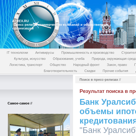
ATREX.RU
Пресс релизы коммерческих компаний и общественных
организаций
IT технологии
Антивирусы
Промышленность и производство
Строител
Культура, искусство
Образование, учеба
Природа, окружающая сред
Логистика, транспорт
Общество
Народный фронт
Закон, право
П
Благотворительность
Скидки
Прочие события
Поиск в пресс-релизах
//
Результат поиска в пр
Банк Уралсиб
Самое-самое
//
объемы ипот
кредитования
"Банк Уралсиб"