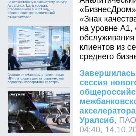
Аналитический
на отечественную экосистему на базе
Astra Linux. Цель проекта,
«БизнесДром»
стартовавшего в 2023 году, —
обеспечение технологической
«Знак качеств
независимости
на уровне А1,
обслуживания 
клиентов из с
среднего бизн
Завершилась 
Quorum от «Наносемантики»: новая
ИИ-платформа для автоматической
сессия новог
обработки корпоративных встреч
общероссийс
межбанковско
акселератора
Уралсиб
, ПАО
04:40, 14.10.2