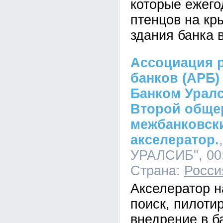
которые ежего
птенцов на кр
здания банка 
Ассоциация 
банков (АРБ)
Банком Уралс
Второй обще
межбанковск
акселератор.
УРАЛСИБ", 00:
Страна:
Росси
Акселератор н
поиск, пилоти
внедрение в б