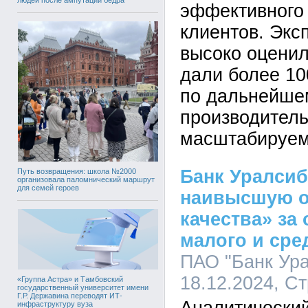
эффективного
клиентов. Экс
высоко оцени
дали более 1
по дальнейше
производитель
масштабируем
Банк Уралсиб
Путь возвращения: школа №2000
организовала паломнический маршрут
для семей героев
наивысшую о
качества» за
малого и сре
ПАО "Банк Ура
18.12.2024, С
«Группа Астра» и Тамбовский
государственный университет имени
Г.Р. Державина переводят ИТ-
инфраструктуру вуза