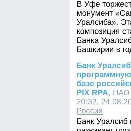
В Уфе торжес
монумент «Са
Уралсиба». Эт
композиция ст
Банка Уралсиб
Башкирии в го
Банк Уралсиб
программную
базе россий
PIX RPA
, ПАО
20:32, 24.08.2
Россия
Банк Уралсиб
развивает пр