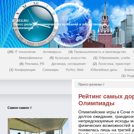
ATREX.RU
Пресс релизы коммерческих компаний и общественных
организаций
29
IT технологии
Антивирусы
4
Промышленность и производство
Микрофинансы
5
Культура, искусство
1
Образование, учеба
6
Реклама, PR
Договора, соглашения
2
Логистика, транспорт
1
Конференции
Семинары
РуНет, Web
Юбилейные даты
Благо
1
Нед
Пресс-релизы
//
Рейтинг самых до
Олимпиады
Самое-самое
//
Олимпийские игры в Сочи п
долгое ожидание, грандиоз
непредсказуемые исходы ма
физических возможностей з
появилась лишь на третий 