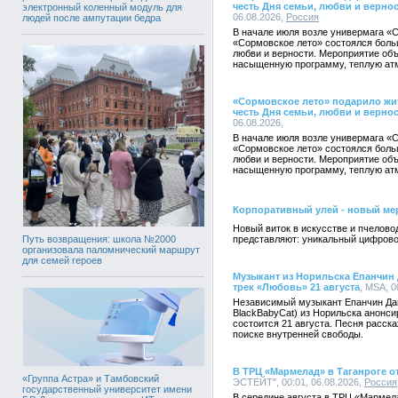
честь Дня семьи, любви и верно
электронный коленный модуль для
06.08.2026,
Россия
людей после ампутации бедра
В начале июля возле универмага «
«Сормовское лето» состоялся боль
любви и верности. Мероприятие объ
насыщенную программу, теплую атм
«Сормовское лето» подарило жи
честь Дня семьи, любви и верно
06.08.2026,
В начале июля возле универмага «
«Сормовское лето» состоялся боль
любви и верности. Мероприятие объ
насыщенную программу, теплую атм
Корпоративный улей - новый ме
Новый виток в искусстве и пчело
Путь возвращения: школа №2000
представляют: уникальный цифрово
организовала паломнический маршрут
для семей героев
Музыкант из Норильска Епанчин
трек «Любовь» 21 августа
, MSA, 0
Независимый музыкант Епанчин Дан
BlackBabyCat) из Норильска анонси
состоится 21 августа. Песня расск
поиске внутренней свободы.
В ТРЦ «Мармелад» в Таганроге от
«Группа Астра» и Тамбовский
ЭСТЕЙТ", 00:01, 06.08.2026,
Россия
государственный университет имени
В середине августа в ТРЦ «Мармела