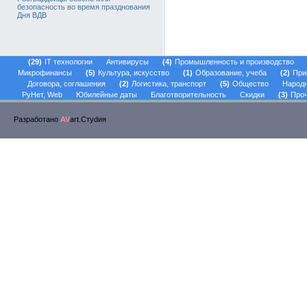
безопасность во время празднования
Дня ВДВ
29
IT технологии
Антивирусы
4
Промышленность и производство
Микрофинансы
5
Культура, искусство
1
Образование, учеба
2
При
Договора, соглашения
2
Логистика, транспорт
5
Общество
Народ
РуНет, Web
Юбилейные даты
Благотворительность
Скидки
3
Проч
Разработано
AV
art.Стуdия