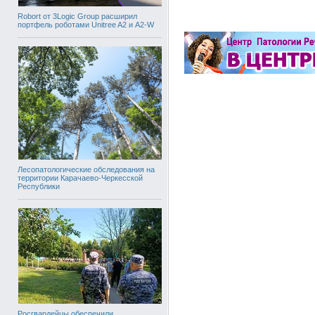
Robort от 3Logic Group расширил
портфель роботами Unitree A2 и A2-W
Лесопатологические обследования на
территории Карачаево-Черкесской
Республики
Росгвардейцы обеспечили