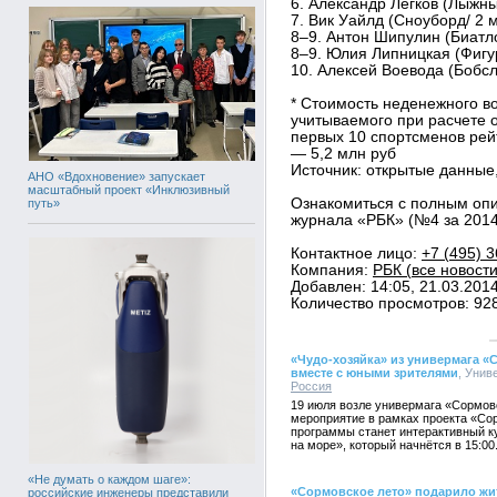
6. Александр Легков (Лыжные
7. Вик Уайлд (Сноуборд/ 2 м
8–9. Антон Шипулин (Биатло
8–9. Юлия Липницкая (Фигур
10. Алексей Воевода (Бобсле
* Стоимость неденежного в
учитываемого при расчете 
первых 10 спортсменов рей
— 5,2 млн руб
Источник: открытые данные
АНО «Вдохновение» запускает
масштабный проект «Инклюзивный
Ознакомиться с полным оп
путь»
журнала «РБК» (№4 за 2014 
Контактное лицо:
+7 (495) 
Компания:
РБК (все новости
Добавлен: 14:05, 21.03.201
Количество просмотров: 92
«Чудо-хозяйка» из универмага «
вместе с юными зрителями
, Унив
Россия
19 июля возле универмага «Сормов
мероприятие в рамках проекта «Со
программы станет интерактивный ку
на море», который начнётся в 15:00
«Не думать о каждом шаге»:
«Сормовское лето» подарило жи
российские инженеры представили