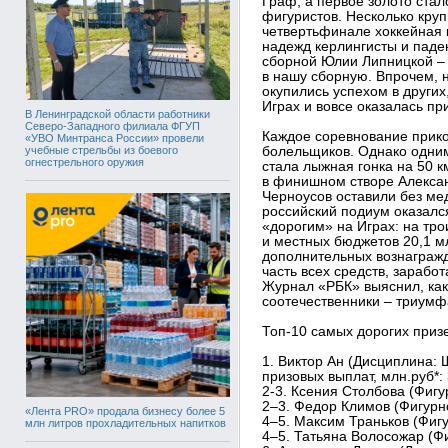
Граф, а первое золото стал
фигуристов. Несколько круп
четвертьфинале хоккейная 
надежд керлингисты и пад
сборной Юлии Липницкой –
в нашу сборную. Впрочем, 
окупились успехом в других
Играх и вовсе оказалась п
В Ленинградской области работники
Северо-Западного филиала ФГУП
Каждое соревнование прик
«УВО Минтранса России» провели
учебные стрельбы из боевого
болельщиков. Однако одни
огнестрельного оружия
стала лыжная гонка на 50 
в финишном створе Алексан
Черноусов оставили без ме
российский подиум оказалс
«дорогим» на Играх: на тр
и местных бюджетов 20,1 м
дополнительных вознагражд
часть всех средств, зараб
Журнал «РБК» выяснил, ка
соотечественники – триумф
Топ-10 самых дорогих при
1. Виктор Ан (Дисциплина:
призовых выплат, млн.руб*: 
2-3. Ксения Столбова (Фигу
2–3. Федор Климов (Фигурно
«Лента PRO» продала бизнесу более 5
4–5. Максим Траньков (Фигу
млн литров прохладительных напитков
4–5. Татьяна Волосожар (Фи