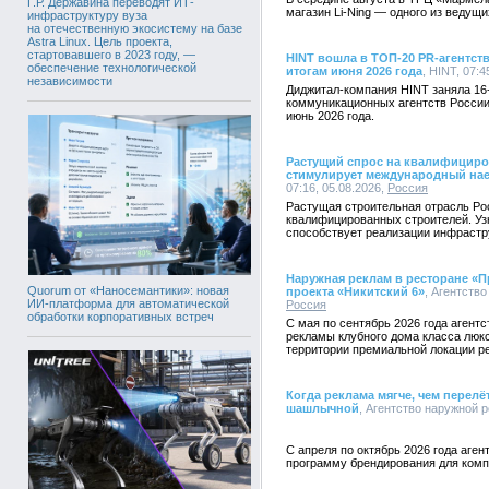
Г.Р. Державина переводят ИТ-
магазин Li-Ning — одного из ведущ
инфраструктуру вуза
на отечественную экосистему на базе
Astra Linux. Цель проекта,
стартовавшего в 2023 году, —
HINT вошла в ТОП-20 PR-агентст
обеспечение технологической
итогам июня 2026 года
, HINT, 07:4
независимости
Диджитал-компания HINT заняла 16
коммуникационных агентств России
июнь 2026 года.
Растущий спрос на квалифициро
стимулирует международный нае
07:16, 05.08.2026,
Россия
Растущая строительная отрасль Ро
квалифицированных строителей. Уз
способствует реализации инфрастр
Наружная реклам в ресторане «П
Quorum от «Наносемантики»: новая
проекта «Никитский 6»
, Агентство
ИИ-платформа для автоматической
Россия
обработки корпоративных встреч
С мая по сентябрь 2026 года агент
рекламы клубного дома класса люкс
территории премиальной локации р
Когда реклама мягче, чем перелё
шашлычной
, Агентство наружной р
С апреля по октябрь 2026 года аге
программу брендирования для комп