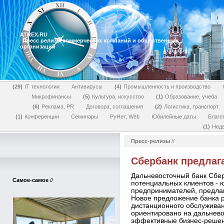
ATREX.RU
Пресс релизы коммерческих компаний и общественных
организаций
29
IT технологии
Антивирусы
4
Промышленность и производство
Микрофинансы
5
Культура, искусство
1
Образование, учеба
6
Реклама, PR
Договора, соглашения
2
Логистика, транспорт
1
Конференции
Семинары
РуНет, Web
Юбилейные даты
Благо
1
Нед
Пресс-релизы
//
Сбербанк предлаг
Дальневосточный банк Сбер
Самое-самое
//
потенциальных клиентов - 
предпринимателей, предлаг
Новое предложение банка р
дистанционного обслуживан
ориентировано на дальнев
эффективные бизнес-решен