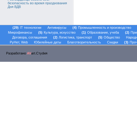
безопасность во время празднования
Дня ВДВ
29
IT технологии
Антивирусы
4
Промышленность и производство
Микрофинансы
5
Культура, искусство
1
Образование, учеба
2
При
Договора, соглашения
2
Логистика, транспорт
5
Общество
Народ
РуНет, Web
Юбилейные даты
Благотворительность
Скидки
3
Проч
Разработано
AV
art.Стуdия