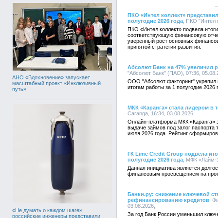
ПКО «Интел коллект» представил
полугодие 2026 года
, ПКО "Интел 
ПКО «Интел коллект» подвела итоги
соответствующую финансовую отче
уверенный рост основных финансов
принятой стратегии развития.
Абсолют Банк на 47% увеличил 
"Абсолют Банк" (ПАО), 07:36, 05.08
АНО «Вдохновение» запускает
ООО "Абсолют факторинг" укрепил 
масштабный проект «Инклюзивный
итогам работы за 1 полугодие 2026 
путь»
МКК «Каранга» стала лидером в 
Caranga, 16:34, 03.08.2026,
Онлайн-платформа МКК «Каранга» 
выдаче займов под залог паспорта 
июля 2026 года. Рейтинг сформиро
ГК Lime Credit Group подвела ит
полугодие 2026 года
, МФК «Лайм-З
Данная инициатива является долгос
финансовым просвещением на протя
Банки.ру: снижение ключевой ст
рефинансированию кредитов
, Ф
03.08.2026,
«Не думать о каждом шаге»:
За год Банк России уменьшил ключе
российские инженеры представили