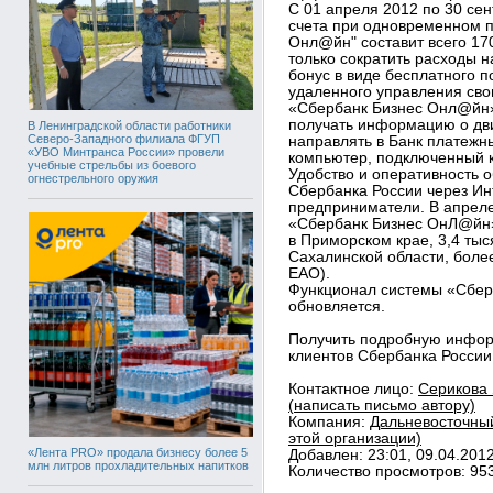
С 01 апреля 2012 по 30 сен
счета при одновременном п
Онл@йн" составит всего 17
только сократить расходы н
бонус в виде бесплатного 
удаленного управления сво
«Сбербанк Бизнес Онл@йн»
получать информацию о дв
В Ленинградской области работники
Северо-Западного филиала ФГУП
направлять в Банк платежн
«УВО Минтранса России» провели
компьютер, подключенный к
учебные стрельбы из боевого
Удобство и оперативность 
огнестрельного оружия
Сбербанка России через Ин
предприниматели. В апреле
«Сбербанк Бизнес ОнЛ@йн» 
в Приморском крае, 3,4 тыс
Сахалинской области, более
ЕАО).
Функционал системы «Сбер
обновляется.
Получить подробную инфор
клиентов Сбербанка России 
Контактное лицо:
Серикова 
(написать письмо автору)
Компания:
Дальневосточный
этой организации)
«Лента PRO» продала бизнесу более 5
Добавлен: 23:01, 09.04.201
млн литров прохладительных напитков
Количество просмотров: 95