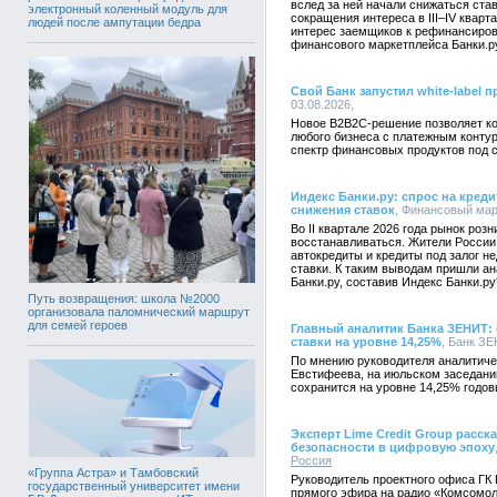
вслед за ней начали снижаться ста
электронный коленный модуль для
сокращения интереса в III–IV квар
людей после ампутации бедра
интерес заемщиков к рефинансиров
финансового маркетплейса Банки.р
Свой Банк запустил white-label 
03.08.2026,
Новое B2B2C-решение позволяет ко
любого бизнеса с платежным конту
спектр финансовых продуктов под 
Индекс Банки.ру: спрос на креди
снижения ставок
, Финансовый марк
Во II квартале 2026 года рынок роз
восстанавливаться. Жители России 
автокредиты и кредиты под залог 
ставки. К таким выводам пришли а
Банки.ру, составив Индекс Банки.ру
Путь возвращения: школа №2000
организовала паломнический маршрут
для семей героев
Главный аналитик Банка ЗЕНИТ:
ставки на уровне 14,25%
, Банк ЗЕ
По мнению руководителя аналитич
Евстифеева, на июльском заседани
сохранится на уровне 14,25% годов
Эксперт Lime Credit Group расс
безопасности в цифровую эпоху
Россия
«Группа Астра» и Тамбовский
Руководитель проектного офиса ГК 
государственный университет имени
прямого эфира на радио «Комсомол