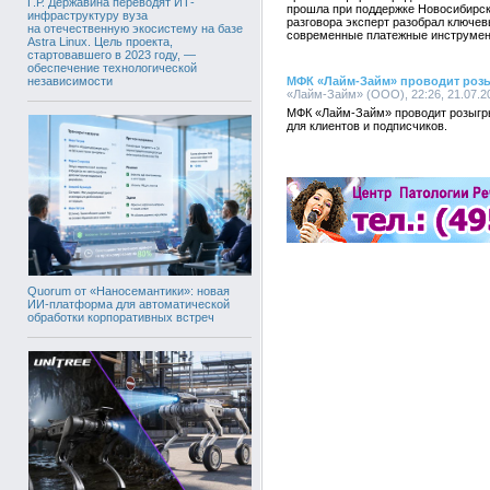
Г.Р. Державина переводят ИТ-
прошла при поддержке Новосибирск
инфраструктуру вуза
разговора эксперт разобрал ключе
на отечественную экосистему на базе
современные платежные инструмен
Astra Linux. Цель проекта,
стартовавшего в 2023 году, —
обеспечение технологической
независимости
МФК «Лайм-Займ» проводит роз
«Лайм-Займ» (ООО), 22:26, 21.07.2
МФК «Лайм-Займ» проводит розыгр
для клиентов и подписчиков.
Quorum от «Наносемантики»: новая
ИИ-платформа для автоматической
обработки корпоративных встреч