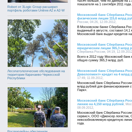
тысяч больше, чем по данным на 1 а
показателя на 1 сентября 2011 года.
Robort от 3Logic Group расширил
портфель роботами Unitree A2 и A2-W
Московский банк Сбербанка Росс
физическим лицам 115,6 млрд ру
России, 04:26, 12.09.2012,
В Московском банке Сбербанка Рос
выданный в августе, составил 14,1 
Московский банк выдал кредитов н
Московский банк Сбербанка Росс
юридическим лицам 365,3 млрд 
Сбербанка России, 04:19, 12.09.2012
Всего в 2012 году Московский банк
общую сумму 365,3 млрд. руб.
Московский банк Сбербанка Рос
Лесопатологические обследования на
Девелопмент» кредит на 4 млрд 
территории Карачаево-Черкесской
17:49, 11.09.2012,
Республики
Московский банк Сбербанка России
млрд рублей для финансирования с
Парк».
Московский банк Сбербанка Рос
линию на 4,150 млрд рублей
, Мос
08.09.2012,
Московский банк Сбербанка Росси
сервис», ООО «Дженсер логистик,
невозобновляемую кредитную линию
года.
Росгвардейцы обеспечили