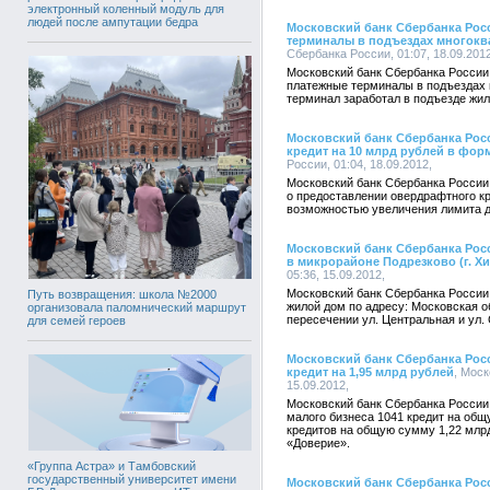
электронный коленный модуль для
людей после ампутации бедра
Московский банк Сбербанка Рос
терминалы в подъездах многок
Сбербанка России, 01:07, 18.09.2012
Московский банк Сбербанка России
платежные терминалы в подъездах
терминал заработал в подъезде жил
Московский банк Сбербанка Рос
кредит на 10 млрд рублей в фор
России, 01:04, 18.09.2012,
Московский банк Сбербанка Росси
о предоставлении овердрафтного кр
возможностью увеличения лимита до
Московский банк Сбербанка Рос
в микрорайоне Подрезково (г. Х
05:36, 15.09.2012,
Московский банк Сбербанка России
Путь возвращения: школа №2000
жилой дом по адресу: Московская об
организовала паломнический маршрут
пересечении ул. Центральная и ул.
для семей героев
Московский банк Сбербанка Росс
кредит на 1,95 млрд рублей
, Моск
15.09.2012,
Московский банк Сбербанка России 
малого бизнеса 1041 кредит на общ
кредитов на общую сумму 1,22 млрд
«Доверие».
«Группа Астра» и Тамбовский
государственный университет имени
Московский банк Сбербанка Рос