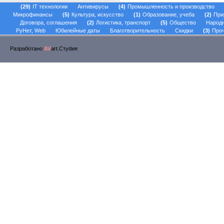
29
IT технологии
Антивирусы
4
Промышленность и производство
Микрофинансы
5
Культура, искусство
1
Образование, учеба
2
При
Договора, соглашения
2
Логистика, транспорт
5
Общество
Народ
РуНет, Web
Юбилейные даты
Благотворительность
Скидки
3
Проч
Разработано
AV
art.Стуdия