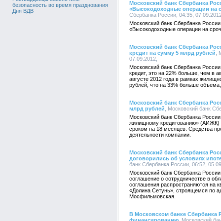
Московский банк Сбербанка Рос
безопасность во время празднования
«Высокодоходные операции на 
Дня ВДВ
Сбербанка России, 04:35, 07.09.2012
Московский банк Сбербанка России 
«Высокодоходные операции на сро
Московский банк Сбербанка Росс
кредит на сумму 5 млрд рублей
, 
07.09.2012,
Московский банк Сбербанка России 
кредит, это на 22% больше, чем в 
августе 2012 года в рамках жилищн
рублей, что на 33% больше объема, 
Московский банк Сбербанка Рос
млрд рублей
, Московский банк Сбе
Московский банк Сбербанка России
жилищному кредитованию» (АИЖК) 
сроком на 18 месяцев. Средства п
деятельности компании.
Московский банк Сбербанка Ро
договорились об условиях ипот
банк Сбербанка России, 06:52, 05.09
Московский банк Сбербанка Росси
соглашение о сотрудничестве в обл
соглашения распространяются на к
«Долина Сетунь», строящемся по адр
Мосфильмовская.
В Московском банке Сбербанка 
финансированию
, Московский бан