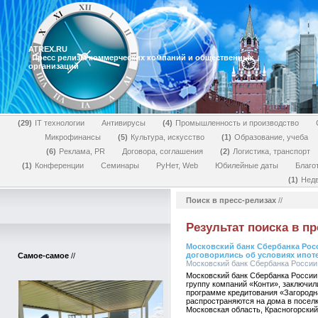
ATREX.RU
Пресс релизы коммерческих компаний и общественных
организаций
29
IT технологии
Антивирусы
4
Промышленность и производство
Микрофинансы
5
Культура, искусство
1
Образование, учеба
6
Реклама, PR
Договора, соглашения
2
Логистика, транспорт
1
Конференции
Семинары
РуНет, Web
Юбилейные даты
Благо
1
Нед
Поиск в пресс-релизах
//
Результат поиска в пр
Московский банк Сбербанка Рос
договорились об условиях ипоте
Самое-самое
//
Московский банк Сбербанка России, 
Московский банк Сбербанка Росси
группу компаний «Конти», заключил
программе кредитования «Загородн
распространяются на дома в посел
Московская область, Красногорский