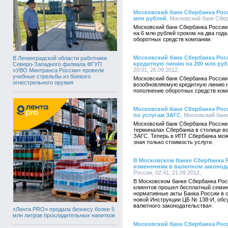
Московский банк Сбербанка Росс
млн рублей
, Московский банк Сбер
Московский банк Сбербанка России
на 6 млн рублей сроком на два год
оборотных средств компании.
Московский банк Сбербанка Рос
В Ленинградской области работники
кредитную линию на 200 млн ру
Северо-Западного филиала ФГУП
20:01, 26.09.2012,
«УВО Минтранса России» провели
учебные стрельбы из боевого
Московский банк Сбербанка Росси
огнестрельного оружия
возобновляемую кредитную линию н
пополнение оборотных средств ком
Московский банк Сбербанка Рос
по услугам ЗАГС
, Московский банк
Московский банк Сбербанка Росси
терминалах Сбербанка в столице в
ЗАГС. Теперь в ИПТ Сбербанка мож
зная только стоимость услуги.
В Московском банке Сбербанка 
изменениям в валютном законод
России, 02:41, 21.09.2012,
В Московском банке Сбербанка Рос
клиентов прошел бесплатный семин
нормативные акты Банка России в св
новой Инструкции ЦБ № 138-И, обс
валютного законодательства».
«Лента PRO» продала бизнесу более 5
млн литров прохладительных напитков
Московский банк Сбербанка Рос