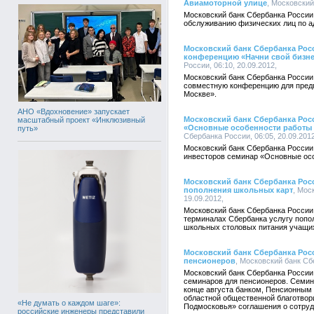
Авиамоторной улице
, Московский
Московский банк Сбербанка России
обслуживанию физических лиц по адр
Московский банк Сбербанка Рос
конференцию «Начни свой бизне
России, 06:10, 20.09.2012,
Московский банк Сбербанка России
совместную конференцию для предп
Москве».
АНО «Вдохновение» запускает
Московский банк Сбербанка Рос
масштабный проект «Инклюзивный
«Основные особенности работы 
путь»
Сбербанка России, 06:05, 20.09.2012
Московский банк Сбербанка России
инвесторов семинар «Основные осо
Московский банк Сбербанка Росс
пополнения школьных карт
, Мос
19.09.2012,
Московский банк Сбербанка Росси
терминалах Сбербанка услугу попо
школьных столовых питания учащи
Московский банк Сбербанка Рос
пенсионеров
, Московский банк Сбе
Московский банк Сбербанка России
семинаров для пенсионеров. Семин
конце августа банком, Пенсионным 
областной общественной благотвор
«Не думать о каждом шаге»:
Подмосковья» соглашения о сотруд
российские инженеры представили