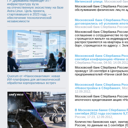
Г.Р. Державина переводят ИТ-
Митинской улице
, Московский бан
инфраструктуру вуза
Московский банк Сбербанка России
на отечественную экосистему на базе
обслуживанию физических лиц по ад
Astra Linux. Цель проекта,
стартовавшего в 2023 году, —
обеспечение технологической
Московский банк Сбербанка Рос
независимости
договорились об условиях ипот
Московский банк Сбербанка России, 
Московский банк Сбербанка Росси
соглашение о сотрудничестве по п
строящегося жилья» на индивидуал
распространяются на квартиры в к
бор», строящегося по адресу: г. Зел
Московский банк Сбербанка Рос
сентября конференцию «Начни с
Сбербанка России, 04:50, 14.09.2012
Московский банк Сбербанка Росси
проведут 18 сентября в Центральн
предпринимателей «Начни свой биз
Quorum от «Наносемантики»: новая
ИИ-платформа для автоматической
обработки корпоративных встреч
Московский банк Сбербанка Росс
«Новостройки в Сбербанке»
, Мо
12.09.2012,
Московский банк Сбербанка России
ипотечного кредитования акцию «Но
В Московском банке Сбербанка 
сентября 2012 года составило 9,7
России, 17:23, 12.09.2012,
Количество банковских карт, эмит
России, по данным на 1 сентября 20