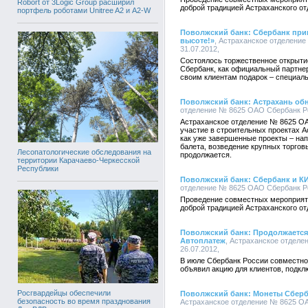
Robort от 3Logic Group расширил
доброй традицией Астраханского о
портфель роботами Unitree A2 и A2-W
Поволжский банк: Сбербанк при
высоте!»
, Астраханское отделение
31.07.2012,
Состоялось торжественное открыти
Сбербанк, как официальный партне
своим клиентам подарок – специаль
Поволжский банк: Астрахань об
отделение № 8625 ОАО Сбербанк Рос
Астраханское отделение № 8625 О
участие в строительных проектах А
как уже завершенные проекты – нап
балета, возведение крупных торговы
Лесопатологические обследования на
продолжается.
территории Карачаево-Черкесской
Республики
Поволжский банк: Сбербанк и К
отделение № 8625 ОАО Сбербанк Рос
Проведение совместных мероприят
доброй традицией Астраханского о
Поволжский банк: Продолжается
Автоплатеж
, Астраханское отделе
26.07.2012,
В июле Сбербанк России совместн
объявил акцию для клиентов, подк
Росгвардейцы обеспечили
Поволжский банк: Монеты Сберб
безопасность во время празднования
Астраханское отделение № 8625 ОАО