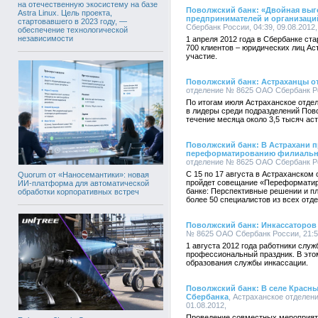
на отечественную экосистему на базе
Поволжский банк: «Двойная выго
Astra Linux. Цель проекта,
предпринимателей и организаци
стартовавшего в 2023 году, —
Сбербанк России, 04:39, 09.08.2012,
обеспечение технологической
независимости
1 апреля 2012 года в Сбербанке ст
700 клиентов – юридических лиц Ас
участие.
Поволжский банк: Астраханцы о
отделение № 8625 ОАО Сбербанк Рос
По итогам июля Астраханское отд
в лидеры среди подразделений Пово
течение месяца около 3,5 тысяч ас
Поволжский банк: В Астрахани 
переформатированию филиально
отделение № 8625 ОАО Сбербанк Рос
С 15 по 17 августа в Астраханско
Quorum от «Наносемантики»: новая
пройдет совещание «Переформатир
ИИ-платформа для автоматической
банке: Перспективные решении и пл
обработки корпоративных встреч
более 50 специалистов из всех отд
Поволжский банк: Инкассаторов 
№ 8625 ОАО Сбербанк России, 21:53
1 августа 2012 года работники слу
профессиональный праздник. В этом
образования службы инкассации.
Поволжский банк: В селе Красны
Сбербанка
, Астраханское отделен
01.08.2012,
Проведение совместных мероприят