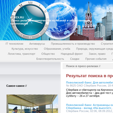
ATREX.RU
Пресс релизы коммерческих компаний и общественных
организаций
IT технологии
Антивирусы
Промышленность и производство
Строител
Культура, искусство
Образование, учеба
Природа, окружающая сред
Логистика, транспорт
Общество
Народный фронт
Закон, право
П
Благотворительность
Скидки
Прочие события
Поиск в пресс-релизах
//
Результат поиска в пр
Поволжский банк: Для автолюбит
№ 8625 ОАО Сбербанк России, 18:45
Самое-самое
//
Сбербанк и «Автоцентр на Керченск
Дню автомобилиста – два дня тест-д
субботу – 26 и 27 октября.
Поволжский банк: Астраханцы о
Сбербанка - вклад «На высоте!»
,
Сбербанк России, 02:06, 08.09.2012,