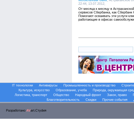
Мобильный банк
, Астраханское 
22:44, 13.07.2012,
От месяца к месяцу в Астраханской
сервисов Сбербанка, как Сбербанк
Помогают осваивать эти услуги кли
работающие в офисах самообслужи
IT технологии
Антивирусы
Промышленность и производство
Строите
Культура, искусство
Образование, учеба
Природа, окружающая сре
Логистика, транспорт
Общество
Народный фронт
Закон, право
Благотворительность
Скидки
Прочие события
Разработано
AV
art.Стуdия