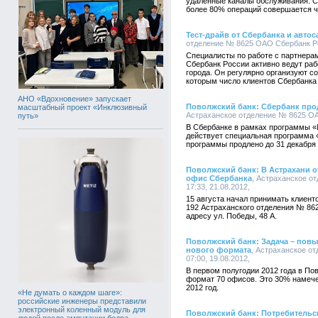
удаленные каналы обслуживания. С
более 80% операций совершается ч
Тест-драйв от Сбербанка и автос
отделение № 8625 ОАО Сбербанк Рос
Специалисты по работе с партнера
Сбербанк России активно ведут раб
города. Он регулярно организуют с
которым число клиентов Сбербанка 
АНО «Вдохновение» запускает
Поволжский банк: Сбербанк про
масштабный проект «Инклюзивный
Астраханское отделение № 8625 ОАО
путь»
В Сбербанке в рамках программы «
действует специальная программа 
программы продлено до 31 декабря 
Поволжский банк: В Астрахани
офис Сбербанка
, Астраханское о
17:33, 21.08.2012,
15 августа начал принимать клиен
192 Астраханского отделения № 86
адресу ул. Победы, 48 А.
Поволжский банк: Задача – пов
нового формата
, Астраханское о
07:00, 19.08.2012,
В первом полугодии 2012 года в По
формат 70 офисов. Это 30% намеч
2012 год.
«Не думать о каждом шаге»:
российские инженеры представили
электронный коленный модуль для
Поволжский банк: Потребительск
людей после ампутации бедра