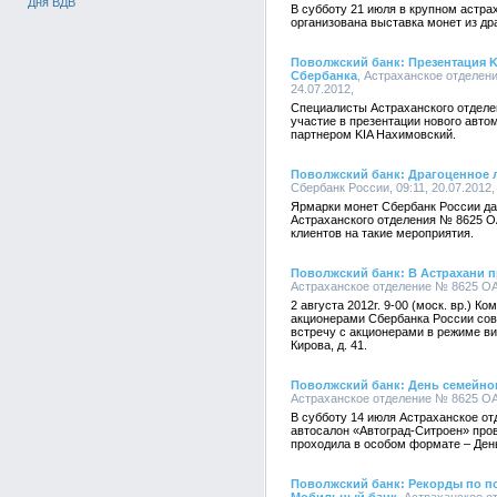
Дня ВДВ
В субботу 21 июля в крупном астр
организована выставка монет из др
Поволжский банк: Презентация K
Сбербанка
, Астраханское отделен
24.07.2012,
Специалисты Астраханского отдел
участие в презентации нового авто
партнером KIA Нахимовский.
Поволжский банк: Драгоценное 
Сбербанк России, 09:11, 20.07.2012,
Ярмарки монет Сбербанк России д
Астраханского отделения № 8625 
клиентов на такие мероприятия.
Поволжский банк: В Астрахани п
Астраханское отделение № 8625 ОАО
2 августа 2012г. 9-00 (моск. вр.) 
акционерами Сбербанка России сов
встречу с акционерами в режиме ви
Кирова, д. 41.
Поволжский банк: День семейног
Астраханское отделение № 8625 ОАО
В субботу 14 июля Астраханское о
автосалон «Автоград-Ситроен» про
проходила в особом формате – Ден
Поволжский банк: Рекорды по 