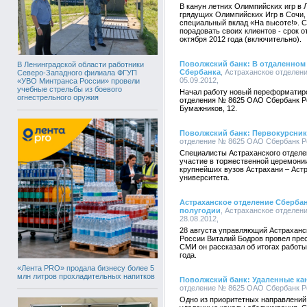
В канун летних Олимпийских игр в 
грядущих Олимпийских Игр в Сочи,
специальный вклад «На высоте!». С
порадовать своих клиентов - срок
октября 2012 года (включительно).
Поволжский банк: В отдаленном
В Ленинградской области работники
Сбербанка
, Астраханское отделен
Северо-Западного филиала ФГУП
05.09.2012,
«УВО Минтранса России» провели
учебные стрельбы из боевого
Начал работу новый переформатир
огнестрельного оружия
отделения № 8625 ОАО Сбербанк Ро
Бумажников, 12.
Поволжский банк: Первокурсника
отделение № 8625 ОАО Сбербанк Рос
Специалисты Астраханского отдел
участие в торжественной церемони
крупнейших вузов Астрахани – Астр
университета.
Астраханское отделение Сбербан
полугодии
, Астраханское отделен
28.08.2012,
28 августа управляющий Астрахан
России Виталий Бодров провел пр
СМИ он рассказал об итогах работы
года.
«Лента PRO» продала бизнесу более 5
млн литров прохладительных напитков
Поволжский банк: Удаленные кан
отделение № 8625 ОАО Сбербанк Рос
Одно из приоритетных направлений