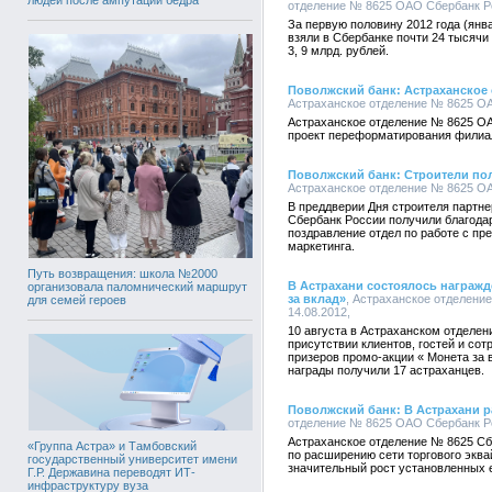
отделение № 8625 ОАО Сбербанк Рос
За первую половину 2012 года (янв
взяли в Сбербанке почти 24 тысяч
3, 9 млрд. рублей.
Поволжский банк: Астраханское
Астраханское отделение № 8625 ОАО
Астраханское отделение № 8625 О
проект переформатирования филиал
Поволжский банк: Строители по
Астраханское отделение № 8625 ОАО
В преддверии Дня строителя партн
Сбербанк России получили благода
поздравление отдел по работе с пр
маркетинга.
Путь возвращения: школа №2000
В Астрахани состоялось награж
организовала паломнический маршрут
за вклад»
, Астраханское отделени
для семей героев
14.08.2012,
10 августа в Астраханском отделе
присутствии клиентов, гостей и со
призеров промо-акции « Монета за 
награды получили 17 астраханцев.
Поволжский банк: В Астрахани р
отделение № 8625 ОАО Сбербанк Рос
Астраханское отделение № 8625 Сб
«Группа Астра» и Тамбовский
по расширению сети торгового эква
государственный университет имени
значительный рост установленных 
Г.Р. Державина переводят ИТ-
инфраструктуру вуза