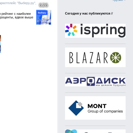
ркетплейс "Выберу.ру",
626
Сегодня у нас публикуются
//
 рейтинг с наиболее
проценты, вдвое выше