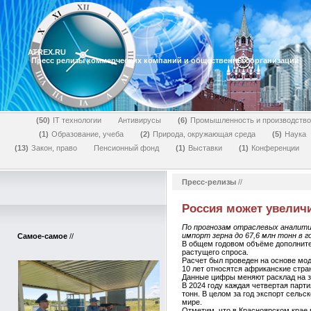
ATREX.RU
Пресс релизы коммерческих компаний и общественных организаций
50
IT технологии
Антивирусы
6
Промышленность и производство
1
Образование, учеба
2
Природа, окружающая среда
5
Наука
13
Закон, право
Пенсионный фонд
1
Выставки
1
Конференции
Пресс-релизы
//
Россия может увеличи
По прогнозам отраслевых аналитик
импорт зерна до 67,6 млн тонн в го
Самое-самое
//
В общем годовом объёме дополнител
растущего спроса.
Расчет был проведен на основе мо
10 лет относятся африканские стран
Данные цифры меняют расклад на з
В 2024 году каждая четвертая парт
тонн. В целом за год экспорт сельс
мире.
Отметим, что в Красноярском крае в