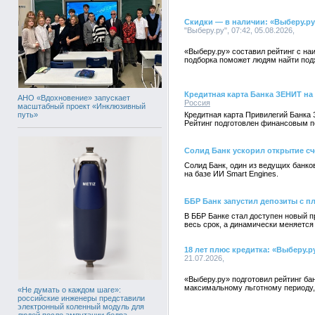
Скидки — в наличии: «Выберу.ру
"Выберу.ру", 07:42, 05.08.2026,
«Выберу.ру» составил рейтинг с на
подборка поможет людям найти под
Кредитная карта Банка ЗЕНИТ на
АНО «Вдохновение» запускает
Россия
масштабный проект «Инклюзивный
путь»
Кредитная карта Привилегий Банка 
Рейтинг подготовлен финансовым п
Солид Банк ускорил открытие сч
Солид Банк, один из ведущих банк
на базе ИИ Smart Engines.
ББР Банк запустил депозиты с п
В ББР Банке стал доступен новый п
весь срок, а динамически меняется
18 лет плюс кредитка: «Выберу.р
21.07.2026,
«Выберу.ру» подготовил рейтинг б
максимальному льготному периоду, 
«Не думать о каждом шаге»:
российские инженеры представили
электронный коленный модуль для
людей после ампутации бедра