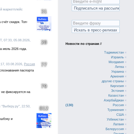
ый маркетплейс
31
счёт скидок. Топ-
, 07:33, 05.08.2026,
28
Новости по странам
//
а июль 2026 года.
Таджикистан
«
Израиль
«
Молдавия
«
77
:17, 03.08.2026,
Россия
Литва
«
спознавания паспорта
Украина
«
Армения
«
другие страны
«
79
Киргизия
«
Эстония
«
у не фиксируется на
Казахстан
«
Азербайджан
«
130
Россия
«
"Выберу.ру", 22:50,
812
Туркмения
«
США
«
ешбэку и
Узбекистан
«
Латвия
«
Белоруссия
«
Грузия
«