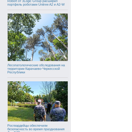
Robort от 3Logic Group расширил
портфель роботами Unitree A2 и A2-W
Лесопатологические обследования на
территории Карачаево-Черкесской
Республики
Росгвардейцы обеспечили
безопасность во время празднования