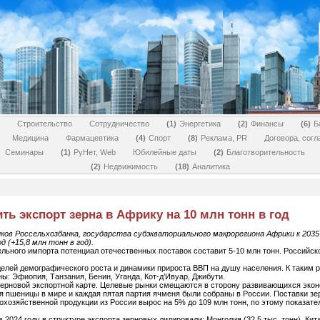
Строительство
Сотрудничество
1
Энергетика
2
Финансы
6
Б
Медицина
Фармацевтика
4
Спорт
8
Реклама, PR
Договора, сог
Семинары
1
РуНет, Web
Юбилейные даты
2
Благотворительность
2
Недвижимость
18
Аналитика
ть экспорт зерна в Африку на 10 млн тонн в год
ов Россельхозбанка, государства субэкваториального макрорегиона Африки к 2035
д (+15,8 млн тонн в год).
ьного импорта потенциал отечественных поставок составит 5-10 млн тонн. Российско
делей демографического роста и динамики прироста ВВП на душу населения. К таким 
ы: Эфиопия, Танзания, Бенин, Уганда, Кот-д’Ивуар, Джибути.
ерновой экспортной карте. Целевые рынки смещаются в сторону развивающихся экон
ия пшеницы в мире и каждая пятая партия ячменя были собраны в России. Поставки зе
кохозяйственной продукции из России вырос на 5% до 109 млн тонн, по этому показате
 2024 году в структуре экспорта зерновых лидировали: Монголия (32,5 тыс. тонн), Кита