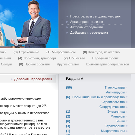
»
Пресс релизы сегодняшнего дня
»
Архив пресс-релизов
»
Авторам от редакции
»
Добавить пресс-релиз
анки
3
Страхование
1
Микрофинансы
8
Культура, искусство
лашения
4
Логистика, транспорт
7
Общество
Народный фронт
Скидки
8
Прочие события
Другие статьи
Комментарии специалистов
Разделы
//
»
Добавить пресс-релиз
50
IT технологии
«
Антивирусы
«
6
Промышленность и производство
«
 году совокупно увеличат
Строительство
«
е зерно может покрыть до 2/3
Сотрудничество
«
1
Энергетика
«
растущим рынкам в перспективе
2
Финансы
«
омик и дружественных стан.
6
Банки
«
рна установили рекорд: 72 млн
3
Страхование
«
лю страна заняла третье место в
1
Микрофинансы
«
й (21,8 тыс. тонн) и Казахстан