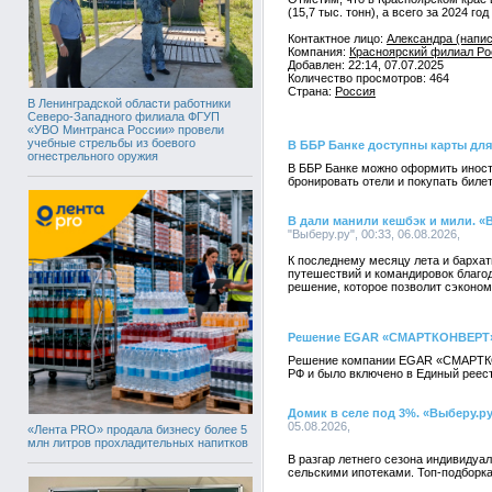
(15,7 тыс. тонн), а всего за 2024 г
Контактное лицо:
Александра (напис
Компания:
Красноярский филиал Рос
Добавлен: 22:14, 07.07.2025
Количество просмотров: 464
Страна:
Россия
В Ленинградской области работники
Северо-Западного филиала ФГУП
«УВО Минтранса России» провели
учебные стрельбы из боевого
В ББР Банке доступны карты для
огнестрельного оружия
В ББР Банке можно оформить иностр
бронировать отели и покупать биле
В дали манили кешбэк и мили. «В
"Выберу.ру", 00:33, 06.08.2026,
К последнему месяцу лета и барха
путешествий и командировок благо
решение, которое позволит сэкономи
Решение EGAR «СМАРТКОНВЕРТ» 
Решение компании EGAR «СМАРТКОН
РФ и было включено в Единый реес
Домик в селе под 3%. «Выберу.ру
05.08.2026,
«Лента PRO» продала бизнесу более 5
млн литров прохладительных напитков
В разгар летнего сезона индивидуа
сельскими ипотеками. Топ-подборка