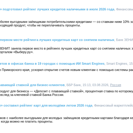
» подготовил рейтинг лучших кредитов наличными в июле 2026 года
, Финансов
иболее выгодными заёмщикам потребительскими кредитами — со ставкам ниже 10% за 
ходящий продукт, чтобы не переплачивать проценты.
 первом месте рейтинга лучших кредитных карт со снятием наличных
, Банк ЗЕНИТ
ЗЕНИТ заняла первое место в рейтинге лучших кредитных карт со снятием наличных з
орталом «Выберу.ру».
етов в офисах банка в 19 городах с помощью ИИ Smart Engines
, Smart Engines, 15
ов Приморского края, ускорил открытие счетов новым клиентам с помощью системы ра
лавающей ставкой для бизнес-клиентов
, ББР Банк, 15:13, 03.08.2026,
Россия
родукт для бизнеса — «Депозит с плавающей ставкой», процентная ставка по котором
 вслед за ключевой ставкой Банка России.
у» составил рейтинг карт для молодёжи летом 2026 года
, Финансовый маркетплейс 
анков с наиболее выгодными для молодых заёмщиков кредитными картами благодаря к
когда можно не платить проценты.