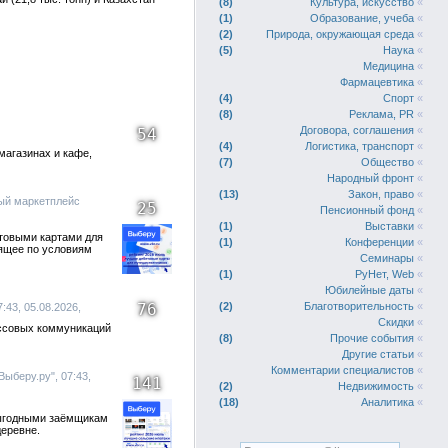
8
Культура, искусство
«
1
Образование, учеба
«
2
Природа, окружающая среда
«
5
Наука
«
Медицина
«
Фармацевтика
«
4
Спорт
«
8
Реклама, PR
«
Договора, соглашения
«
54
4
Логистика, транспорт
«
магазинах и кафе,
7
Общество
«
Народный фронт
«
13
Закон, право
«
ый маркетплейс
25
Пенсионный фонд
«
1
Выставки
«
етовыми картами для
1
Конференции
«
ящее по условиям
Семинары
«
1
РуНет, Web
«
Юбилейные даты
«
76
2
Благотворительность
«
:43, 05.08.2026,
Скидки
«
ссовых коммуникаций
8
Прочие события
«
Другие статьи
«
Комментарии специалистов
«
ыберу.ру", 07:43,
141
2
Недвижимость
«
18
Аналитика
«
 выгодными заёмщикам
деревне.