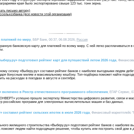
од аграриями края было экспортировано свыше 123 тыс. тонн зерна.
ать письмо автору)
сельхозбанка (все новости этой организации)
 платежей по миру
, ББР Банк, 00:37, 06.08.2026,
Россия
анную банковскую карту для платежей по всему миру. С ней легко расплачиваться в 
ты.
ыберу.ру» подготовил рейтинг карт для путешествий летом 2026 года
, Финансов
тному сезону «Выберу.ру» составил рейтинг банков с наиболее выгодными людям деб
даря бонусным милям и максимальному кешбэку. Топ-подборка поможет найти подход
ть на расходах в поездках в августе и сентябре.
включено в Реестр отечественного программного обеспечения
, ЕГАР Сервис, 07
ВЕРТ» успешно прошло экспертизу Министерства цифрового развития, связи и ма
тр российских программ для электронных вычислительных машин и баз данных.
» составил рейтинг сельских ипотек в июле 2026 года
, Финансовый маркетплейс "В
льного жилищного строительства «Выберу.ру» подготовил рейтинг банков с наиболее
 поможет людям найти подходящее решение, чтобы купить или построить свой дом в 