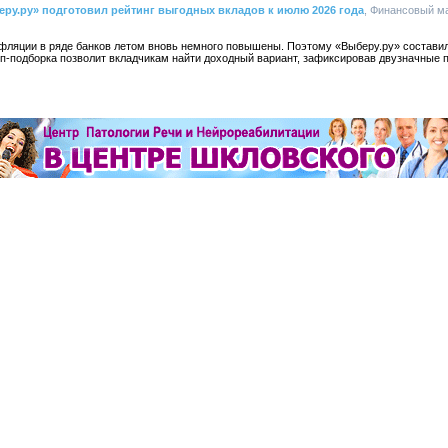
ру.ру» подготовил рейтинг выгодных вкладов к июлю 2026 года
, Финансовый ма
нфляции в ряде банков летом вновь немного повышены. Поэтому «Выберу.ру» составил
оп-подборка позволит вкладчикам найти доходный вариант, зафиксировав двузначные 