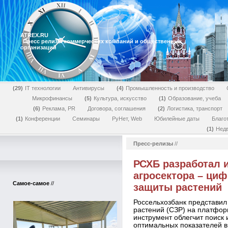
ATREX.RU
Пресс релизы коммерческих компаний и общественных
организаций
29
IT технологии
Антивирусы
4
Промышленность и производство
Микрофинансы
5
Культура, искусство
1
Образование, учеба
6
Реклама, PR
Договора, соглашения
2
Логистика, транспорт
1
Конференции
Семинары
РуНет, Web
Юбилейные даты
Благо
1
Нед
Пресс-релизы
//
РСХБ разработал 
агросектора – ци
Самое-самое
//
защиты растений
Россельхозбанк представил
растений (СЗР) на платфо
инструмент облегчит поиск
оптимальных показателей в