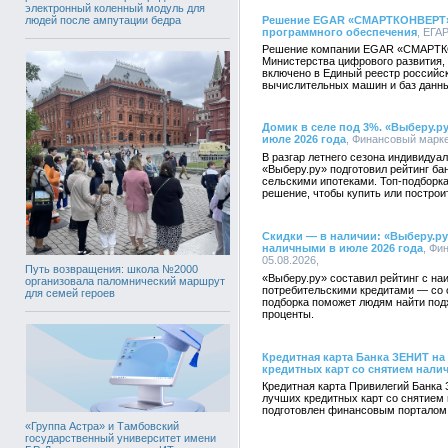
электронный коленный модуль для
людей после ампутации бедра
Решение EGAR «СМАРТКОНВЕРТ» 
программного обеспечения
, ЕГАР
Решение компании EGAR «СМАРТК
Министерства цифрового развития,
включено в Единый реестр российс
вычислительных машин и баз данн
Домик в селе под 3%. «Выберу.ру
июле 2026 года
, Финансовый маркет
В разгар летнего сезона индивидуа
«Выберу.ру» подготовил рейтинг б
сельскими ипотеками. Топ-подборк
решение, чтобы купить или построи
Скидки — в наличии: «Выберу.ру
наличными в июле 2026 года
, Фи
05.08.2026,
Путь возвращения: школа №2000
«Выберу.ру» составил рейтинг с н
организовала паломнический маршрут
потребительскими кредитами — со с
для семей героев
подборка поможет людям найти под
проценты.
Кредитная карта Банка ЗЕНИТ на
кредитных карт со снятием нали
Кредитная карта Привилегий Банка 
лучших кредитных карт со снятием 
подготовлен финансовым порталом
«Группа Астра» и Тамбовский
государственный университет имени