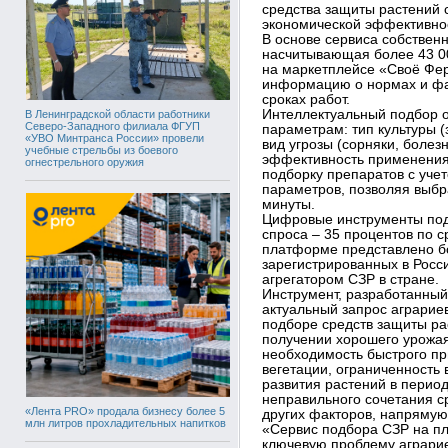
средства защиты растений с
экономической эффективно
В основе сервиса собствен
насчитывающая более 43 00
на маркетплейсе «Своё Фе
информацию о нормах и фа
сроках работ.
Интеллектуальный подбор 
В Ленинградской области работники
Северо-Западного филиала ФГУП
параметрам: тип культуры (
«УВО Минтранса России» провели
вид угрозы (сорняки, болез
учебные стрельбы из боевого
эффективность применения
огнестрельного оружия
подборку препаратов с уче
параметров, позволяя выбр
минуты.
Цифровые инструменты под
спроса – 35 процентов по 
платформе представлено бо
зарегистрированных в Росс
агрегатором СЗР в стране.
Инструмент, разработанный
актуальный запрос аграрие
подборе средств защиты рас
получении хорошего урожая
необходимость быстрого пр
вегетации, ограниченность 
развития растений в период
неправильного сочетания с
«Лента PRO» продала бизнесу более 5
других факторов, напрямую
млн литров прохладительных напитков
«Сервис подбора СЗР на п
ключевую проблему аграри