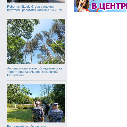
Robort от 3Logic Group расширил
портфель роботами Unitree A2 и A2-W
Лесопатологические обследования на
территории Карачаево-Черкесской
Республики
Росгвардейцы обеспечили