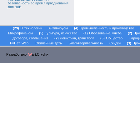
безопасность во время празднования
Дня ВДВ
29
IT технологии
Антивирусы
4
Промышленность и производство
Микрофинансы
5
Культура, искусство
1
Образование, учеба
2
При
Договора, соглашения
2
Логистика, транспорт
5
Общество
Народ
РуНет, Web
Юбилейные даты
Благотворительность
Скидки
3
Проч
Разработано
AV
art.Стуdия