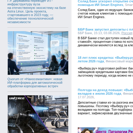
Г.Р. Державина переводят ИТ-
Солид Банк ускорил открытие сче
инфраструктуру вуза
помощью ИИ Smart Engines
, Smar
на отечественную экосистему на базе
Солид Банк, один из ведущих банко
Astra Linux. Цель проекта,
счетов новым клиентам с помощью 
стартовавшего в 2023 году, —
ИИ Smart Engines.
обеспечение технологической
независимости
ББР Банк запустил депозиты с п
ББР Банк, 15:13, 03.08.2026,
Россия
В ББР Банке стал доступен новый 
ставкой», процентная ставка по кот
динамически меняется вслед за клю
18 лет плюс кредитка: «Выберу.р
летом 2026 года
, Финансовый марке
«Выберу.ру» подготовил рейтинг б
заёмщиков кредитными картами бл
льготному периоду, когда можно не 
Quorum от «Наносемантики»: новая
ИИ-платформа для автоматической
обработки корпоративных встреч
Полгода на доход повыше: «Выб
вкладов к июлю 2026 года
, Финан
17.07.2026,
Депозитные ставки из-за разгона и
повышены. Поэтому «Выберу.ру» со
вкладами на полгода. Топ-подборка
вариант, зафиксировав двузначные