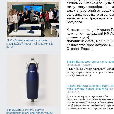
экономичных схем защиты р
минут могут подобрать опт
защиты растений от вредите
условиях короткого агроном
заместитель Председателя
Батурова.
Контактное лицо:
Марина Па
Компания:
Калужский РФ АО
организации)
АНО «Вдохновение» запускает
Добавлен: 22:25, 07.07.202
масштабный проект «Инклюзивный
Количество просмотров: 49
путь»
Страна:
Россия
В ББР Банке доступны карты для
06.08.2026,
Россия
В ББР Банке можно оформить иност
всему миру. С ней легко расплачив
и покупать билеты.
В дали манили кешбэк и мили. «
путешествий летом 2026 года
, Фи
06.08.2026,
К последнему месяцу лета и бархат
банков с наиболее выгодными людя
командировок благодаря бонусным 
подборка поможет найти подходяще
сэкономить на расходах в поездках 
«Не думать о каждом шаге»:
российские инженеры представили