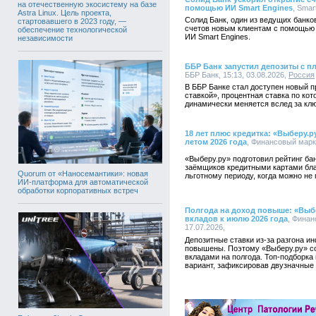
на отечественную экосистему на базе
помощью ИИ Smart Engines
, Smar
Astra Linux. Цель проекта,
Солид Банк, один из ведущих банко
стартовавшего в 2023 году, —
счетов новым клиентам с помощью 
обеспечение технологической
ИИ Smart Engines.
независимости
ББР Банк запустил депозиты с п
ББР Банк, 15:13, 03.08.2026,
Россия
В ББР Банке стал доступен новый 
ставкой», процентная ставка по кот
динамически меняется вслед за клю
18 лет плюс кредитка: «Выберу.р
летом 2026 года
, Финансовый марке
«Выберу.ру» подготовил рейтинг б
заёмщиков кредитными картами бл
Quorum от «Наносемантики»: новая
льготному периоду, когда можно не 
ИИ-платформа для автоматической
обработки корпоративных встреч
Полгода на доход повыше: «Выб
вкладов к июлю 2026 года
, Финан
17.07.2026,
Депозитные ставки из-за разгона и
повышены. Поэтому «Выберу.ру» со
вкладами на полгода. Топ-подборка
вариант, зафиксировав двузначные