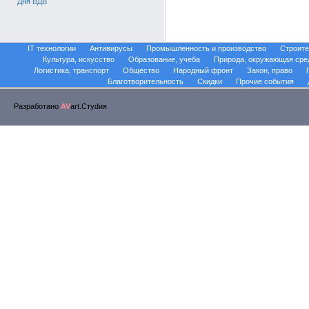
Дня ВДВ
IT технологии
Антивирусы
Промышленность и производство
Строите
Культура, искусство
Образование, учеба
Природа, окружающая сре
Логистика, транспорт
Общество
Народный фронт
Закон, право
Благотворительность
Скидки
Прочие события
Разработано
AV
art.Стуdия