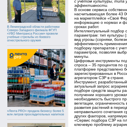
с учётом культуры, типа 
эффективности.
В основе сервиса собствен
насчитывающая более 43 00
на маркетплейсе «Своё Фе
информацию о нормах и фа
сроках работ.
В Ленинградской области работники
Северо-Западного филиала ФГУП
Интеллектуальный подбор 
«УВО Минтранса России» провели
параметрам: тип культуры (
учебные стрельбы из боевого
вид угрозы (сорняки, болез
огнестрельного оружия
эффективность применения
подборку препаратов с уче
параметров, позволяя выбр
минуты.
Цифровые инструменты под
спроса – 35 процентов по 
платформе представлено бо
зарегистрированных в Росс
агрегатором СЗР в стране.
Инструмент, разработанный
актуальный запрос аграрие
подборе средств защиты рас
получении хорошего урожая
необходимость быстрого пр
вегетации, ограниченность 
развития растений в период
«Лента PRO» продала бизнесу более 5
неправильного сочетания с
млн литров прохладительных напитков
других факторов, напрямую
«Сервис подбора СЗР на п
ключевую проблему аграри