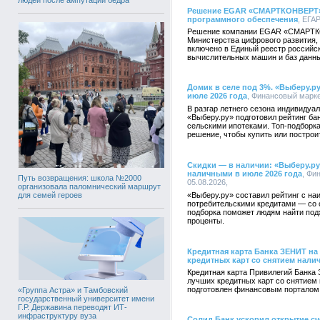
Решение EGAR «СМАРТКОНВЕРТ» 
программного обеспечения
, ЕГАР
Решение компании EGAR «СМАРТК
Министерства цифрового развития,
включено в Единый реестр российс
вычислительных машин и баз данн
Домик в селе под 3%. «Выберу.ру
июле 2026 года
, Финансовый маркет
В разгар летнего сезона индивидуа
«Выберу.ру» подготовил рейтинг б
сельскими ипотеками. Топ-подборк
решение, чтобы купить или построи
Скидки — в наличии: «Выберу.ру
наличными в июле 2026 года
, Фи
Путь возвращения: школа №2000
05.08.2026,
организовала паломнический маршрут
для семей героев
«Выберу.ру» составил рейтинг с н
потребительскими кредитами — со с
подборка поможет людям найти под
проценты.
Кредитная карта Банка ЗЕНИТ на
кредитных карт со снятием нали
Кредитная карта Привилегий Банка 
лучших кредитных карт со снятием 
подготовлен финансовым порталом
«Группа Астра» и Тамбовский
государственный университет имени
Г.Р. Державина переводят ИТ-
инфраструктуру вуза
Солид Банк ускорил открытие сче