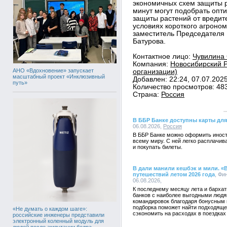
экономичных схем защиты р
минут могут подобрать опт
защиты растений от вредите
условиях короткого агроном
заместитель Председателя
Батурова.
Контактное лицо:
Чувилина 
Компания:
Новосибирский Р
АНО «Вдохновение» запускает
организации)
масштабный проект «Инклюзивный
Добавлен: 22:24, 07.07.202
путь»
Количество просмотров: 48
Страна:
Россия
В ББР Банке доступны карты для
06.08.2026,
Россия
В ББР Банке можно оформить иност
всему миру. С ней легко расплачив
и покупать билеты.
В дали манили кешбэк и мили. «
путешествий летом 2026 года
, Фи
06.08.2026,
К последнему месяцу лета и бархат
банков с наиболее выгодными людя
командировок благодаря бонусным 
подборка поможет найти подходяще
«Не думать о каждом шаге»:
сэкономить на расходах в поездках 
российские инженеры представили
электронный коленный модуль для
людей после ампутации бедра