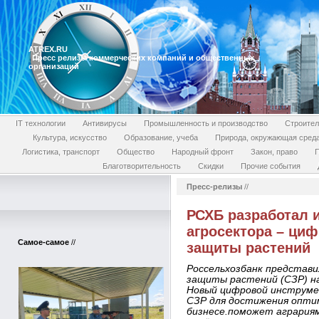
ATREX.RU
Пресс релизы коммерческих компаний и общественных
организаций
IT технологии
Антивирусы
Промышленность и производство
Строител
Культура, искусство
Образование, учеба
Природа, окружающая сред
Логистика, транспорт
Общество
Народный фронт
Закон, право
П
Благотворительность
Скидки
Прочие события
Пресс-релизы
//
РСХБ разработал 
агросектора – ци
Самое-самое
//
защиты растений
Россельхозбанк представи
защиты растений (СЗР) н
Новый цифровой инструмен
СЗР для достижения опти
бизнесе.поможет агрария