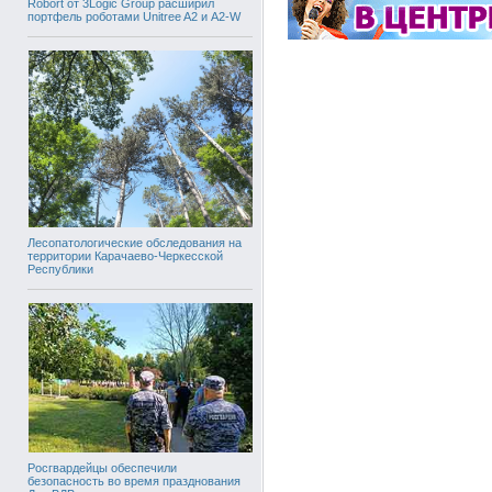
Robort от 3Logic Group расширил
портфель роботами Unitree A2 и A2-W
Лесопатологические обследования на
территории Карачаево-Черкесской
Республики
Росгвардейцы обеспечили
безопасность во время празднования