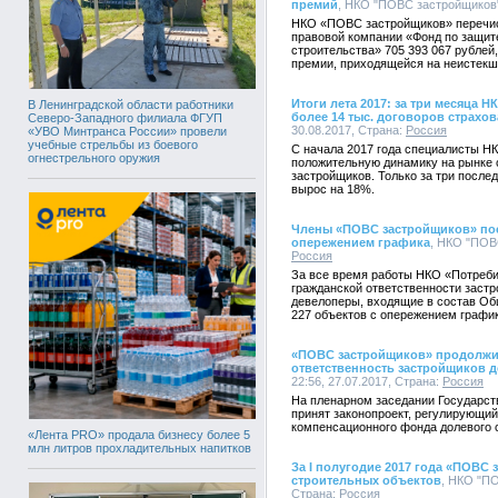
премий
, НКО "ПОВС застройщиков",
НКО «ПОВС застройщиков» перечис
правовой компании «Фонд по защите
строительства» 705 393 067 рублей
премии, приходящейся на неистекш
Итоги лета 2017: за три месяца
В Ленинградской области работники
более 14 тыс. договоров страхо
Северо-Западного филиала ФГУП
30.08.2017, Страна:
Россия
«УВО Минтранса России» провели
учебные стрельбы из боевого
С начала 2017 года специалисты 
огнестрельного оружия
положительную динамику на рынке 
застройщиков. Только за три посл
вырос на 18%.
Члены «ПОВС застройщиков» пос
опережением графика
, НКО "ПОВС
Россия
За все время работы НКО «Потреби
гражданской ответственности заст
девелоперы, входящие в состав Об
227 объектов с опережением график
«ПОВС застройщиков» продолжит
ответственность застройщиков д
22:56, 27.07.2017, Страна:
Россия
На пленарном заседании Государст
принят законопроект, регулирующий
компенсационного фонда долевого 
«Лента PRO» продала бизнесу более 5
млн литров прохладительных напитков
За I полугодие 2017 года «ПОВС
строительных объектов
, НКО "ПО
Страна:
Россия