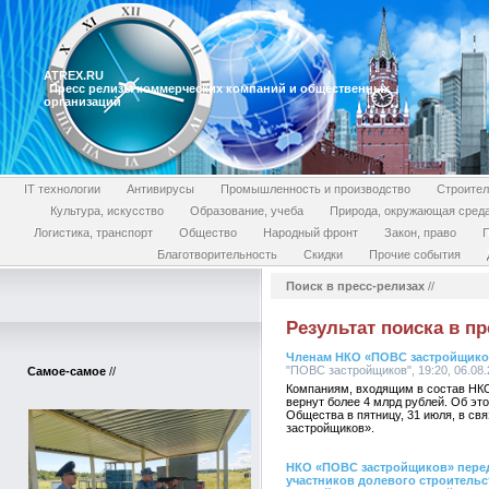
ATREX.RU
Пресс релизы коммерческих компаний и общественных
организаций
IT технологии
Антивирусы
Промышленность и производство
Строител
Культура, искусство
Образование, учеба
Природа, окружающая сред
Логистика, транспорт
Общество
Народный фронт
Закон, право
П
Благотворительность
Скидки
Прочие события
Поиск в пресс-релизах
//
Результат поиска в пр
Членам НКО «ПОВС застройщиков
"ПОВС застройщиков", 19:20, 06.08.
Самое-самое
//
Компаниям, входящим в состав НК
вернут более 4 млрд рублей. Об э
Общества в пятницу, 31 июля, в с
застройщиков».
НКО «ПОВС застройщиков» перед
участников долевого строительс