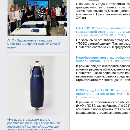
С начала 2017 года «Потребительс
гражданской ответственности заст
заключило свыше 29,5 тысяч догов
компаниями. При этом количество 
300 шт.
НКО «ПОВС застройщиков» вошл
гражданской ответственности за
застройщиков", 14:26, 10.05.2017,
Об этом было объявлено в ходе об
АНО «Вдохновение» запускает
«ПОВС застройщиков». Так, по рез
масштабный проект «Инклюзивный
Общества составил 2,5 млрд рубле
путь»
Недобросовестного застройщик
застройщиков»
, НКО "ПОВС застро
В рамках общего ежегодного собр
приняли решение об исключении ко
Общества. Такое решение было пр
нецелевого использования средств,
строительства ЖК «Легенда» в Трои
В 2017 году НКО «ПОВС застройщ
строительных объектов
, НКО "ПО
Страна:
Россия
В рамках «Потребительского общес
(НКО «ПОВС застройщиков») в 2017
объектов в новостройках 211 компа
подписанных страховых договоров с
«Не думать о каждом шаге»:
российские инженеры представили
электронный коленный модуль для
людей после ампутации бедра