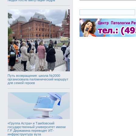
Путь возвращения: школа №2000
организовала паломнический маршрут
для семей героев
«Группа Астра» и Тамбовский
государственный университет имени
Г.Р. Державина переводят ИТ-
инфраструктуру вуза