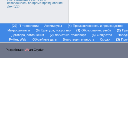
безопасность во время празднования
Дня ВДВ
29
IT технологии
Антивирусы
4
Промышленность и производство
Микрофинансы
5
Культура, искусство
1
Образование, учеба
2
При
Договора, соглашения
2
Логистика, транспорт
5
Общество
Народ
РуНет, Web
Юбилейные даты
Благотворительность
Скидки
3
Проч
Разработано
AV
art.Стуdия