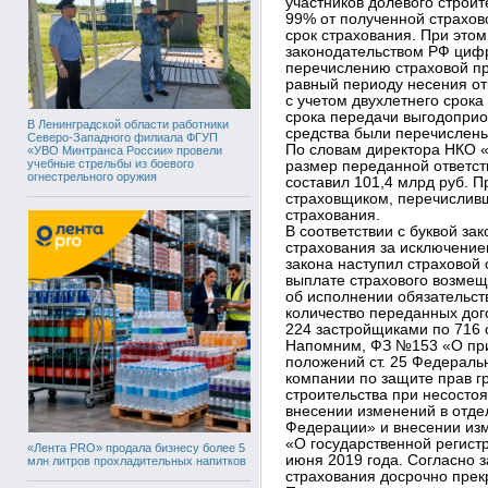
участников долевого строит
99% от полученной страхов
срок страхования. При это
законодательством РФ цифр
перечислению страховой пр
равный периоду несения от
с учетом двухлетнего срок
срока передачи выгодопри
В Ленинградской области работники
средства были перечислены 
Северо-Западного филиала ФГУП
По словам директора НКО 
«УВО Минтранса России» провели
учебные стрельбы из боевого
размер переданной ответст
огнестрельного оружия
составил 101,4 млрд руб. 
страховщиком, перечислив
страхования.
В соответствии с буквой за
страхования за исключение
закона наступил страховой
выплате страхового возмещ
об исполнении обязательст
количество переданных дого
224 застройщиками по 716 
Напомним, ФЗ №153 «О при
положений ст. 25 Федераль
компании по защите прав гр
строительства при несостоя
внесении изменений в отде
Федерации» и внесении изм
«О государственной регист
«Лента PRO» продала бизнесу более 5
июня 2019 года. Согласно 
млн литров прохладительных напитков
страхования досрочно прек