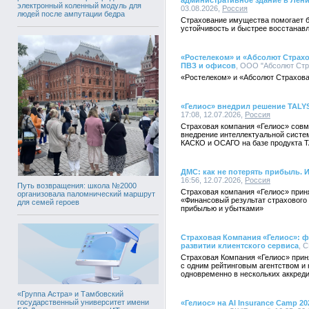
административное здание в Лен
электронный коленный модуль для
03.08.2026,
Россия
людей после ампутации бедра
Страхование имущества помогает 
устойчивость и быстрее восстанав
«Ростелеком» и «Абсолют Страхо
ПВЗ и офисов
, ООО "Абсолют Стра
«Ростелеком» и «Абсолют Страхова
«Гелиос» внедрил решение TALY
17:08, 12.07.2026,
Россия
Страховая компания «Гелиос» совм
внедрение интеллектуальной систе
КАСКО и ОСАГО на базе продукта T
ДМС: как не потерять прибыль. 
16:56, 12.07.2026,
Россия
Путь возвращения: школа №2000
Страховая компания «Гелиос» прин
организовала паломнический маршрут
«Финансовый результат страхового
для семей героев
прибылью и убытками»
Страховая Компания «Гелиос»: ф
развитии клиентского сервиса
, С
Страховая Компания «Гелиос» прин
с одним рейтинговым агентством и 
одновременно в нескольких аккреди
«Группа Астра» и Тамбовский
государственный университет имени
«Гелиос» на AI Insurance Camp 