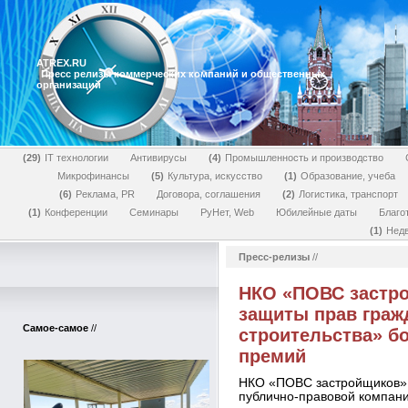
ATREX.RU
Пресс релизы коммерческих компаний и общественных
организаций
29
IT технологии
Антивирусы
4
Промышленность и производство
Микрофинансы
5
Культура, искусство
1
Образование, учеба
6
Реклама, PR
Договора, соглашения
2
Логистика, транспорт
1
Конференции
Семинары
РуНет, Web
Юбилейные даты
Благо
1
Нед
Пресс-релизы
//
НКО «ПОВС застро
защиты прав граж
Самое-самое
//
строительства» бо
премий
НКО «ПОВС застройщиков» 
публично-правовой компани