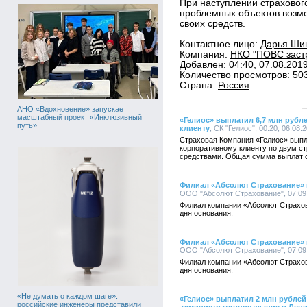
При наступлении страховог
проблемных объектов возме
своих средств.
Контактное лицо:
Дарья Шин
Компания:
НКО "ПОВС застр
Добавлен: 04:40, 07.08.201
Количество просмотров: 50
Страна:
Россия
АНО «Вдохновение» запускает
масштабный проект «Инклюзивный
«Гелиос» выплатил 6,7 млн руб
путь»
клиенту
, СК "Гелиос", 00:20, 06.08.
Страховая Компания «Гелиос» вып
корпоративному клиенту по двум с
средствами. Общая сумма выплат с
Филиал «Абсолют Страхование» в
ООО "Абсолют Страхование", 07:09,
Филиал компании «Абсолют Страхов
дня основания.
Филиал «Абсолют Страхование» в
ООО "Абсолют Страхование", 07:09,
Филиал компании «Абсолют Страхов
дня основания.
«Не думать о каждом шаге»:
«Гелиос» выплатил 2 млн рубле
российские инженеры представили