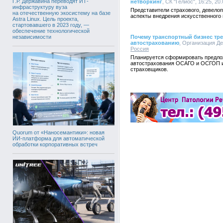
Г.Р. Державина переводят ИТ-
нетворкинг
, СК "Гелиос", 16:25, 20
инфраструктуру вуза
Представители страхового, девелоп
на отечественную экосистему на базе
аспекты внедрения искусственного 
Astra Linux. Цель проекта,
стартовавшего в 2023 году, —
обеспечение технологической
независимости
Почему транспортный бизнес тре
автострахованию
, Организация Де
Россия
Планируется сформировать предло
автострахования ОСАГО и ОСГОП и
страховщиков.
Quorum от «Наносемантики»: новая
ИИ-платформа для автоматической
обработки корпоративных встреч