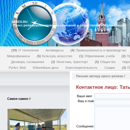
ATREX.RU
Пресс релизы коммерческих компаний и общественных организаций
29
IT технологии
Антивирусы
4
Промышленность и производство
Микрофинансы
5
Культура, искусство
1
Образование, учеба
2
П
Договора, соглашения
2
Логистика, транспорт
5
Общество
Наро
РуНет, Web
Юбилейные даты
Благотворительность
Скидки
3
П
Письмо автору пресс-релиза
//
Контактное лицо: Тат
Ваше имя:
Самое-самое
//
Ваш e-mail:
Сообщение: