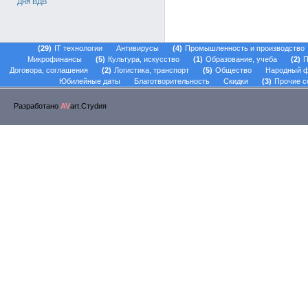
Дня ВДВ
29
IT технологии
Антивирусы
4
Промышленность и производство
Микрофинансы
5
Культура, искусство
1
Образование, учеба
2
П
Договора, соглашения
2
Логистика, транспорт
5
Общество
Народный 
Юбилейные даты
Благотворительность
Скидки
3
Прочие с
Разработано
AV
art.Стуdия