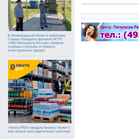
В Ленинградской области работники
Северо-Западного филиала ФГУП
«УВО Минтранса России» провели
учебные стрельбы из боевого
огнестрельного оружия
«Лента PRO» продала бизнесу более 5
млн литров прохладительных напитков