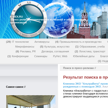
ATREX.RU
Пресс релизы коммерческих компаний и общественных
организаций
29
IT технологии
Антивирусы
4
Промышленность и производство
Микрофинансы
5
Культура, искусство
1
Образование, учеба
6
Реклама, PR
Договора, соглашения
2
Логистика, транспорт
1
Конференции
Семинары
РуНет, Web
Юбилейные даты
Благо
1
Нед
Поиск в пресс-релизах
//
Результат поиска в пр
Клиника ЭКО "АльтраВита" прово
рожденных с помощью ЭКО
, Аль
Самое-самое
//
Клиника «АльтраВита» с гордостью 
стенах клиники благодаря вспомог
демонстрируют выдающиеся успехи 