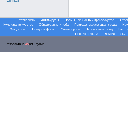
Дня ВДВ
IT технологии
Антивирусы
Промышленность и производство
Стро
Культура, искусство
Образование, учеба
Природа, окружающая среда
Нау
Общество
Народный фронт
Закон, право
Пенсионный фонд
Выста
Прочие события
Другие статьи
Разработано
AV
art.Стуdия