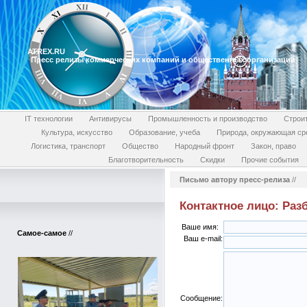
ATREX.RU
Пресс релизы коммерческих компаний и общественных организаций
IT технологии
Антивирусы
Промышленность и производство
Строи
Культура, искусство
Образование, учеба
Природа, окружающая ср
Логистика, транспорт
Общество
Народный фронт
Закон, право
Благотворительность
Скидки
Прочие события
Письмо автору пресс-релиза
//
Контактное лицо: Раз
Ваше имя:
Самое-самое
//
Ваш e-mail:
Сообщение: