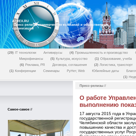
ATREX.RU
Пресс релизы коммерческих компаний и общественных
организаций
29
IT технологии
Антивирусы
4
Промышленность и производство
Микрофинансы
5
Культура, искусство
1
Образование, учеба
6
Реклама, PR
Договора, соглашения
2
Логистика, транспорт
1
Конференции
Семинары
РуНет, Web
Юбилейные даты
Благо
1
Нед
Пресс-релизы
//
О работе Управле
выполнению показ
Самое-самое
//
17 августа 2015 года в Уп
государственной регистраци
Челябинской области заслу
повышению качества и дос
государственных услуг Роср