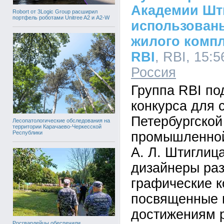
Академии Шт
Robort от 3Logic Group расширил
портфель роботами Unitree A2 и A2-W
использован
жилого комп
RBI
, RBI, 15:5
Россия
Группа RBI по
конкурса для 
Петербургской
Лесопатологические обследования на
территории Карачаево-Черкесской
Республики
промышленной
А. Л. Штиглиц
дизайнеры ра
графические к
посвященные
достижениям 
Росгвардейцы обеспечили