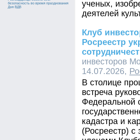
ученых, изобр
безопасность во время празднования
Дня ВДВ
деятелей куль
Клуб инвест
Росреестр ук
сотрудничес
инвесторов Мо
14.07.2026,
Ро
В столице пр
встреча руков
Федеральной 
государственн
кадастра и ка
(Росреестр) с