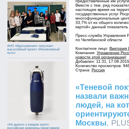
предоставленные им услуги
Вместе с тем, ряд показате
настоящее время на террит
государственных услуг Рос
многофункциональные центр
33,7% от их общего количес
картой» данный показатель 
Пресс-служба Управления 
по Челябинской области
АНО «Вдохновение» запускает
Контактное лицо:
Виктория 
масштабный проект «Инклюзивный
Компания:
Управление Роср
путь»
новости этой организации)
Добавлен: 11:31, 17.08.201
Количество просмотров: 94
Страна:
Россия
«Теневой пок
назвали важн
людей, на ко
ориентируют
Москвы
, PLU
«Не думать о каждом шаге»:
российские инженеры представили