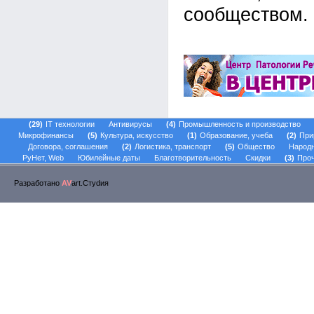
сообществом.
29
IT технологии
Антивирусы
4
Промышленность и производство
Микрофинансы
5
Культура, искусство
1
Образование, учеба
2
При
Договора, соглашения
2
Логистика, транспорт
5
Общество
Народ
РуНет, Web
Юбилейные даты
Благотворительность
Скидки
3
Проч
Разработано
AV
art.Стуdия