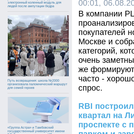
00:01, 06.08.2
электронный коленный модуль для
людей после ампутации бедра
В компании P
проанализиро
покупателей н
Москве и собр
категорий, кот
очень заметны
же формируют
часто - хорош
Путь возвращения: школа №2000
организовала паломнический маршрут
спрос.
для семей героев
RBI построи
квартал на Л
проспекте с 
«Группа Астра» и Тамбовский
государственный университет имени