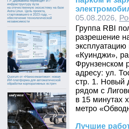
парком и зар
Г.Р. Державина переводят ИТ-
инфраструктуру вуза
электромоби
на отечественную экосистему на базе
Astra Linux. Цель проекта,
стартовавшего в 2023 году, —
05.08.2026,
Ро
обеспечение технологической
независимости
Группа RBI по
разрешение на
эксплуатацию 
«Куинджи», ра
Фрунзенском р
адресу: ул. Тос
Quorum от «Наносемантики»: новая
стр. 1. Новый
ИИ-платформа для автоматической
обработки корпоративных встреч
рядом с Лигов
в 15 минутах 
метро «Обвод
Лучшие рабо