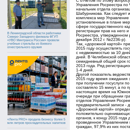
С отчетом по этому вопрос
Управления Росреестра по 
начальник отдела организа
Шабурникова. Как следует и
комплекса мер Управление 
установленные в плане мер
сфере государственного ка
регистрации прав на него и
В Ленинградской области работники
Росреестра, утвержденном 
Северо-Западного филиала ФГУП
декабря 2012 г. №2236-р).
«УВО Минтранса России» провели
учебные стрельбы из боевого
Так, «дорожной картой» пре
огнестрельного оружия
2015 году осуществлять го
с недвижимостью за 10 дней,
дней. В Челябинской облас
семидневный общий срок г
2013 года. Ряд регистраци
1-4 дней.
Другой показатель ведомств
2015 году время ожидания 
при получении госуслуги по
составляло 15 минут, а по 
настоящее время на Южном
очереди при обращении гр
отделов Управления Росреес
предварительной записи - д
«Дорожной картой» определ
положительно оценивающих
органов, к концу 2015 года
«Лента PRO» продала бизнесу более 5
проведенное Управлением в
млн литров прохладительных напитков
граждан, 97,9% из них пос