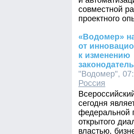
и автоматизац
совместной ра
проектного оп
«Водомер» н
от инноваци
к изменению
законодатель
"Водомер", 07:
Россия
Всероссийский
сегодня являе
федеральной 
открытого диа
властью, бизн