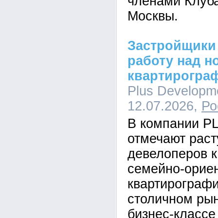
членами Клуб
Москвы.
Застройщики
работу над н
квартирогра
Plus Developme
12.07.2026,
Ро
В компании P
отмечают рас
девелоперов к
семейно-орие
квартирографи
столичном рын
бизнес-класс