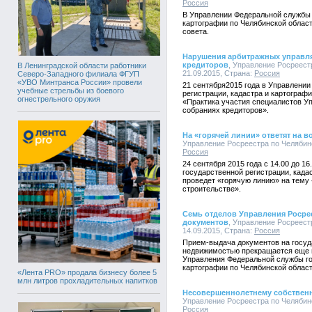
Россия
В Управлении Федеральной службы 
картографии по Челябинской облас
совета.
Нарушения арбитражных управл
кредиторов
, Управление Росреестр
В Ленинградской области работники
21.09.2015, Страна:
Россия
Северо-Западного филиала ФГУП
«УВО Минтранса России» провели
21 сентября2015 года в Управлени
учебные стрельбы из боевого
регистрации, кадастра и картограф
огнестрельного оружия
«Практика участия специалистов У
собраниях кредиторов».
На «горячей линии» ответят на 
Управление Росреестра по Челябинск
Россия
24 сентября 2015 года с 14.00 до 
государственной регистрации, када
проведет «горячую линию» на тему 
строительстве».
Семь отделов Управления Росре
документов
, Управление Росреестр
14.09.2015, Страна:
Россия
Прием-выдача документов на госуд
недвижимостью прекращается еще 
Управления Федеральной службы го
картографии по Челябинской област
«Лента PRO» продала бизнесу более 5
млн литров прохладительных напитков
Несовершеннолетнему собственн
Управление Росреестра по Челябинск
Россия