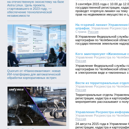
на отечественную экосистему на базе
3 сентября 2015 года с 10.00 до 1
Astra Linux. Цель проекта,
государственной регистрации, када
стартовавшего в 2023 году, —
проведет «горячую линию» на тему
обеспечение технологической
прав на недвижимое имущество и с
независимости
На «горячей линии» Управления
штрафах
, Управление Росреестра п
Страна:
Россия
В Управлении Федеральной службы 
картографии по Челябинской област
государственном земельном надзор
Кого заинтересуют «Жизненные с
Управление Росреестра по Челябинск
Россия
Управление Федеральной службы го
картографии по Челябинской облас
Quorum от «Наносемантики»: новая
в электронном виде и «жизненных с
ИИ-платформа для автоматической
обработки корпоративных встреч
Вести из территориальных отдел
Управление Росреестра по Челябинск
Россия
Территориальные отделы Управлен
регистрации, кадастра и картограф
мероприятиях рассказывают о получ
Управление Росреестра информ
Управление Росреестра по Челябинск
Россия
24 августа 2015 года в Управлении
регистрации, кадастра и картограф