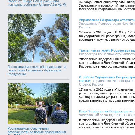
Robort от 3Logic Group расширил
«О ходе исполнения отделами аппа
портфель роботами Unitree A2 и A2-W
Управления мероприятий, направле
массовой информации и обществен
Управление Росреестра ответит 
Управление Росреестра по Челябинск
Россия
27 августа 2015 года с 15.00 до 1
государственной регистрации, када
проведет «горячую линию» о госуд
Третья часть услуг Росреестра п
Росреестра по Челябинской области,
Управление Федеральной службы го
картографии по Челябинской област
Росреестра в многофункциональных
Лесопатологические обследования на
территории Карачаево-Черкесской
Республики
О работе Управления Росреестр
карты»
, Управление Росреестра по 
Страна:
Россия
17 августа 2015 года в Управлении
регистрации, кадастра и картограф
«О ходе реализации работы по пов
предоставляемых государственных 
План Управления Росреестра по 
Челябинской области, 12:11, 14.08.
В Управлении Федеральной службы 
картографии по Челябинской облас
по улучшению качества и доступнос
Росгвардейцы обеспечили
безопасность во время празднования