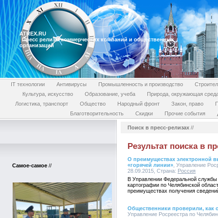
ATREX.RU
Пресс релизы коммерческих компаний и общественных
организаций
IT технологии
Антивирусы
Промышленность и производство
Строител
Культура, искусство
Образование, учеба
Природа, окружающая сред
Логистика, транспорт
Общество
Народный фронт
Закон, право
П
Благотворительность
Скидки
Прочие события
Поиск в пресс-релизах
//
Результат поиска в пр
О преимуществах электронной вы
«горячей линии»
, Управление Рос
Самое-самое
//
28.09.2015, Страна:
Россия
В Управлении Федеральной службы 
картографии по Челябинской област
преимуществах получения сведений
Общественники проверили, как 
Управление Росреестра по Челябинск