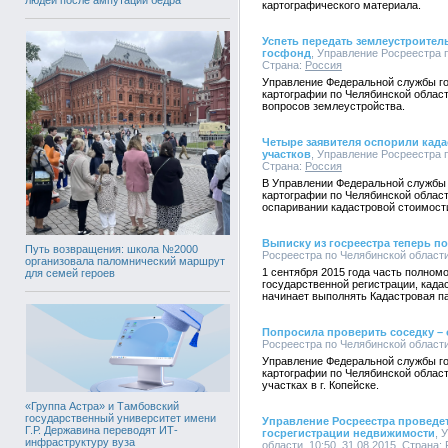
картографического материала.
Успеть передать землеустроител
госфонд
, Управление Росреестра п
Страна:
Россия
Управление Федеральной службы го
картографии по Челябинской облас
вопросов землеустройства.
Четыре заявителя оспорили кад
участков
, Управление Росреестра п
Страна:
Россия
В Управлении Федеральной службы 
картографии по Челябинской облас
оспаривании кадастровой стоимост
Выписку из госреестра теперь п
Путь возвращения: школа №2000
Росреестра по Челябинской области,
организовала паломнический маршрут
1 сентября 2015 года часть полно
для семей героев
государственной регистрации, када
начинает выполнять Кадастровая па
Попросила проверить соседку –
Росреестра по Челябинской области,
Управление Федеральной службы го
картографии по Челябинской област
участках в г. Копейске.
«Группа Астра» и Тамбовский
государственный университет имени
Управление Росреестра проведе
Г.Р. Державина переводят ИТ-
госрегистрации недвижимости
, 
инфраструктуру вуза
области, 10:50, 31.08.2015, Страна: