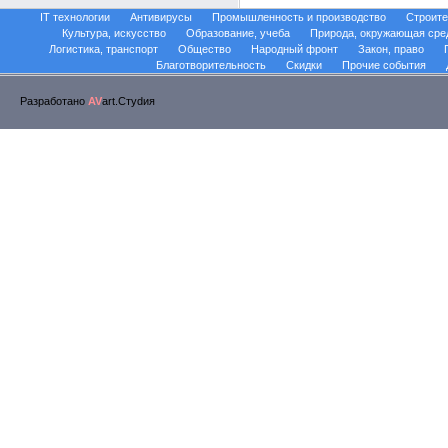
IT технологии
Антивирусы
Промышленность и производство
Строите
Культура, искусство
Образование, учеба
Природа, окружающая сре
Логистика, транспорт
Общество
Народный фронт
Закон, право
Благотворительность
Скидки
Прочие события
Разработано
AV
art.Стуdия