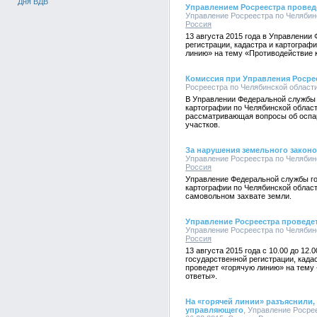
Дня ВДВ
Управлением Росреестра провед
Управление Росреестра по Челябинск
Россия
13 августа 2015 года в Управлении
регистрации, кадастра и картограф
линию» на тему «Противодействие к
Комиссия при Управления Росре
Росреестра по Челябинской области,
В Управлении Федеральной службы 
картографии по Челябинской област
рассматривающая вопросы об оспа
участков.
За нарушения земельного законо
Управление Росреестра по Челябинск
Россия
Управление Федеральной службы го
картографии по Челябинской облас
самовольном захвате земли.
Управление Росреестра проведе
Управление Росреестра по Челябинск
Россия
13 августа 2015 года с 10.00 до 1
государственной регистрации, када
проведет «горячую линию» на тему
ответы».
На «горячей линии» разъяснили,
управляющего
, Управление Росрее