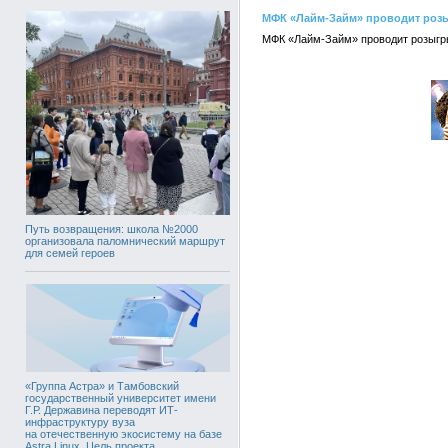
МФК «Лайм-Займ» проводит роз
МФК «Лайм-Займ» проводит розыгры
Путь возвращения: школа №2000
организовала паломнический маршрут
для семей героев
«Группа Астра» и Тамбовский
государственный университет имени
Г.Р. Державина переводят ИТ-
инфраструктуру вуза
на отечественную экосистему на базе
Astra Linux. Цель проекта,