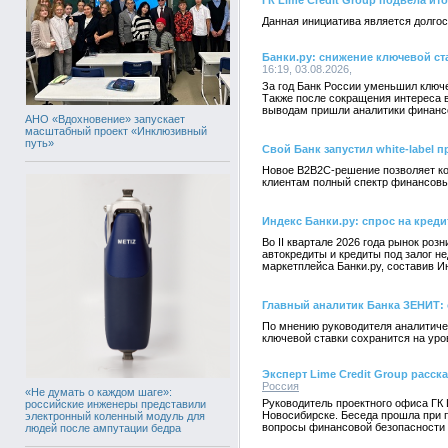
ГК Lime Credit Group подвела ит
Данная инициатива является долго
Банки.ру: снижение ключевой с
16:19, 03.08.2026,
За год Банк России уменьшил ключе
Также после сокращения интереса в
выводам пришли аналитики финансо
АНО «Вдохновение» запускает
масштабный проект «Инклюзивный
путь»
Свой Банк запустил white-label 
Новое B2B2C-решение позволяет ко
клиентам полный спектр финансовы
Индекс Банки.ру: спрос на креди
Во II квартале 2026 года рынок ро
автокредиты и кредиты под залог 
маркетплейса Банки.ру, составив И
Главный аналитик Банка ЗЕНИТ: 
По мнению руководителя аналитиче
ключевой ставки сохранится на уро
Эксперт Lime Credit Group расс
Россия
«Не думать о каждом шаге»:
Руководитель проектного офиса ГК 
российские инженеры представили
Новосибирске. Беседа прошла при 
электронный коленный модуль для
вопросы финансовой безопасности
людей после ампутации бедра