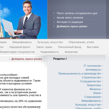
»
Пресс релизы сегодняшнего дня
»
Архив пресс-релизов
»
Авторам от редакции
»
Добавить пресс-релиз
вание
Микрофинансы
Культура, искусство
Образование, учеба
тво
Народный фронт
Закон, право
Пенсионный фонд
Выставки
Комментарии специалистов
Недвижимость
Аналитика
Разделы
//
»
Добавить пресс-релиз
IT технологии
«
Антивирусы
«
Промышленность и производство
«
ссельхозбанк».
Строительство
«
льно для молодых семей
ва объекта недвижимости. Такая
Сотрудничество
«
уктов и выгодные условия
Энергетика
«
Финансы
«
У клиентов филиала есть
е, так и на вторичном рынке
Банки
«
вижимость или принять участие в
Страхование
«
Микрофинансы
«
еличившись на 18% по сравнению
Культура, искусство
«
высокого качества обслуживания
Образование, учеба
«