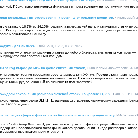
оги финансового просвещения за 1 полугодие 2026 года
, МФК «Лайм-Займ» (ООО), 
срочной: ГК системно занимается финансовым просвещением на протяжении уже неско
тавки возвращает интерес россиян к рефинансированию кредитов
, Финансовый м
вую ставку с 19,7% до 14,25% годовых, а вслед за ней начали снижаться ставки по р
 III–IV кварталах прошлого года восстанавливается интерес заемщиков к рефинансир
вого маркетплейса Банки.ру.
продукты для бизнеса
, Свой Банк, 15:53, 03.08.2026,
мпаниям — от e-com и розничных сетей до любого бизнеса с платежным контуром — 
х продуктов под собственным брендом.
ты за год вырос до 60% на фоне снижения ставок
, Финансовый маркетплейс Банки.р
зничного кредитования продолжил восстанавливаться. Жители России стали чаще подава
недвижимости на фоне снижения ключевой ставки. К таким выводам пришли аналитики 
ндекс Банки.ру*, основанный на активности пользователей.
ожидаем сохранения размера ключевой ставки на уровне 14,25%
, Банк ЗЕНИТ, 14
ского управления Банка ЗЕНИТ Владимира Евстифеева, на июльском заседании Банк
вне 14,25% годовых.
казал в радиоэфире о финансовой безопасности в цифровую эпоху
, МФК «Лайм-За
Lime Credit Group Дмитрий Адов стал гостем прямого эфира на радио «Комсомольская
поддержке Новосибирского Дома финансового просвещения. В ходе разговора эксперт
 и современные платежные инструменты.