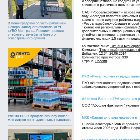
и совершенствование кредитных ус
клиентов в различных сегментах ф
ОАО «Россельхозбанк» – основа на
году и сегодня является ключевым 
также в число лидеров рейтинга на
В Ленинградской области работники
«Россельхозбанк» обладает второй 
Северо-Западного филиала ФГУП
Тюменский региональный филиал ОА
«УВО Минтранса России» провели
дополнительных и операционных оф
учебные стрельбы из боевого
устойчивые позиции на региональн
огнестрельного оружия
физических лиц и 1,5 тысячи предп
Контактное лицо:
Татьяна Кузнецова
Компания:
Тюменский региональный
Добавлен: 12:34, 26.06.2014
Количество просмотров: 939
Страна:
Россия
ПКО «Интел коллект» представил
ПКО «Интел коллект» подвела итоги
зафиксировала уверенный рост осн
Абсолют Банк на 47% увеличил 
ООО "Абсолют факторинг" укрепил п
«Лента PRO» продала бизнесу более 5
МКК «Каранга» стала лидером в 
млн литров прохладительных напитков
Онлайн-платформа МКК «Каранга» з
итогам июля 2026 года. Рейтинг с