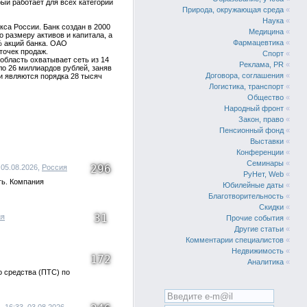
ый работает для всех категорий
Природа, окружающая среда
«
Наука
«
а России. Банк создан в 2000
Медицина
«
 размеру активов и капитала, а
Фармацевтика
«
% акций банка. ОАО
точек продаж.
Спорт
«
бласть охватывает сеть из 14
Реклама, PR
«
о 26 миллиардов рублей, заняв
Договора, соглашения
«
и являются порядка 28 тысяч
Логистика, транспорт
«
Общество
«
Народный фронт
«
Закон, право
«
Пенсионный фонд
«
Выставки
«
Конференции
«
Семинары
«
296
 05.08.2026,
Россия
РуНет, Web
«
ть. Компания
Юбилейные даты
«
Благотворительность
«
Скидки
«
31
ия
Прочие события
«
Другие статьи
«
Комментарии специалистов
«
Недвижимость
«
172
Аналитика
«
о средства (ПТС) по