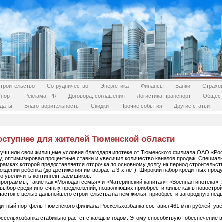
троительство
Сотрудничество
Энергетика
Финансы
Банки
Страхо
Спорт
Реклама, PR
Договора, соглашения
Логистика, транспорт
Общес
даты
Благотворительность
Скидки
Прочие события
Другие статьи
оступнее для жителей Тюменской области
улучшили свои жилищные условия благодаря ипотеке от Тюменского филиала ОАО «Ро
у, оптимизировал процентные ставки и увеличил количество каналов продаж. Специа
 рамках которой предоставляется отсрочка по основному долгу на период строительст
ождении ребенка (до достижения им возраста 3-х лет). Широкий набор кредитных прод
о увеличить контингент заемщиков.
рограммы, такие как «Молодая семья» и «Материнский капитал», «Военная ипотека». 
выбор среди ипотечных предложений, позволяющих приобрести жилье как в новостройк
асток с целью дальнейшего строительства на нем жилья, приобрести загородную нед
едитный портфель Тюменского филиала Россельхозбанка составил 461 млн рублей, ув
ссельхозбанка стабильно растет с каждым годом. Этому способствуют обеспечение 