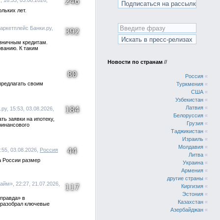
246
16:33, 03.08.2026,
льких лет.
аркетплейс Банки.ру,
392
озничным кредитам.
ованию. К таким
Новости по странам
//
80
Россия
«
предлагать своим
Туркмения
«
США
«
Узбекистан
«
Латвия
«
184
у, 15:53, 03.08.2026,
Белоруссия
«
ть заявки на ипотеку,
Грузия
«
финансового
Таджикистан
«
Израиль
«
Молдавия
«
44
:55, 03.08.2026,
Россия
Литва
«
а России размер
Украина
«
Армения
«
другие страны
«
йм», 22:27, 21.07.2026,
117
Киргизия
«
Эстония
«
 правда» в
Казахстан
«
 разобрал ключевые
Азербайджан
«