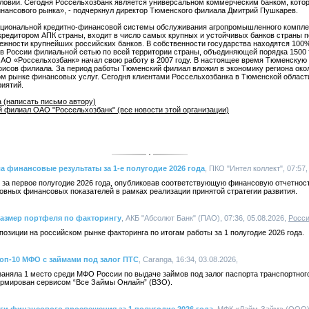
ловий. Сегодня Россельхозбанк является универсальном коммерческим банком, котор
инансового рынка», - подчеркнул директор Тюменского филиала Дмитрий Пушкарев.
циональной кредитно-финансовой системы обслуживания агропромышленного комплекс
кредитором АПК страны, входит в число самых крупных и устойчивых банков страны по
дежности крупнейших российских банков. В собственности государства находятся 100
в России филиальной сетью по всей территории страны, объединяющей порядка 1500 
О «Россельхозбанк» начал свою работу в 2007 году. В настоящее время Тюменскую о
исов филиала. За период работы Тюменский филиал вложил в экономику региона окол
ом рынке финансовых услуг. Сегодня клиентами Россельхозбанка в Тюменской област
риятий.
 (написать письмо автору)
 филиал ОАО "Россельхозбанк" (все новости этой организации)
а финансовые результаты за 1-е полугодие 2026 года
, ПКО "Интел коллект", 07:57,
 за первое полугодие 2026 года, опубликовав соответствующую финансовую отчетнос
овных финансовых показателей в рамках реализации принятой стратегии развития.
размер портфеля по факторингу
, АКБ "Абсолют Банк" (ПАО), 07:36, 05.08.2026,
Росс
озиции на российском рынке факторинга по итогам работы за 1 полугодие 2026 года.
топ-10 МФО с займами под залог ПТС
, Caranga, 16:34, 03.08.2026,
аняла 1 место среди МФО России по выдаче займов под залог паспорта транспортног
формирован сервисом “Все Займы Онлайн” (ВЗО).