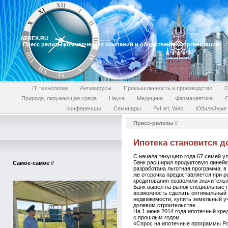
ATREX.RU
Пресс релизы коммерческих компаний и общественных организаций
IT технологии
Антивирусы
Промышленность и производство
С
Природа, окружающая среда
Наука
Медицина
Фармацевтика
Конференции
Семинары
РуНет, Web
Юбилейные 
Пресс-релизы
//
Ипотека становится д
С начала текущего года 67 семей 
Банк расширил продуктовую линейк
Самое-самое
//
разработана льготная программа, в
же отсрочка предоставляется при р
кредитования позволили значительн
Банк вывел на рынок специальные п
возможность сделать оптимальный 
недвижимости, купить земельный уч
долевом строительстве.
На 1 июня 2014 года ипотечный кр
с прошлым годом.
«Спрос на ипотечные программы Ро