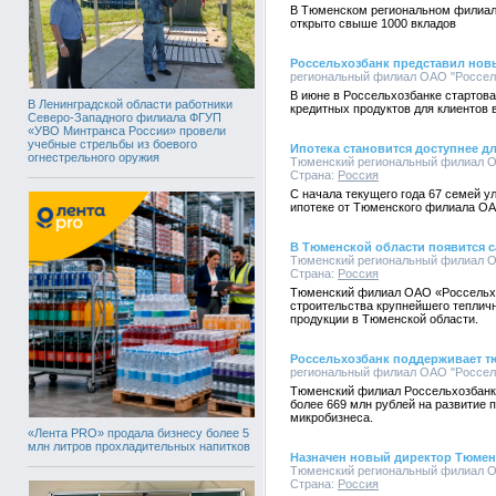
В Тюменском региональном филиале
открыто свыше 1000 вкладов
Россельхозбанк представил нов
региональный филиал ОАО "Россельх
В июне в Россельхозбанке стартов
В Ленинградской области работники
кредитных продуктов для клиентов 
Северо-Западного филиала ФГУП
«УВО Минтранса России» провели
учебные стрельбы из боевого
Ипотека становится доступнее д
огнестрельного оружия
Тюменский региональный филиал ОАО
Страна:
Россия
С начала текущего года 67 семей 
ипотеке от Тюменского филиала ОА
В Тюменской области появится 
Тюменский региональный филиал ОАО
Страна:
Россия
Тюменский филиал ОАО «Россельх
строительства крупнейшего теплич
продукции в Тюменской области.
Россельхозбанк поддерживает 
региональный филиал ОАО "Россельх
Тюменский филиал Россельхозбанка
более 669 млн рублей на развитие 
микробизнеса.
«Лента PRO» продала бизнесу более 5
млн литров прохладительных напитков
Назначен новый директор Тюмен
Тюменский региональный филиал ОАО
Страна:
Россия