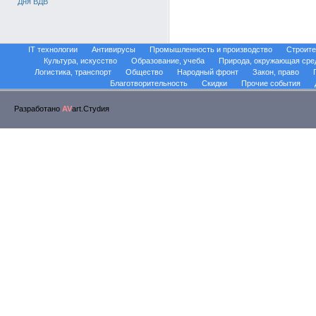
Дня ВДВ
IT технологии
Антивирусы
Промышленность и производство
Строите
Культура, искусство
Образование, учеба
Природа, окружающая сре
Логистика, транспорт
Общество
Народный фронт
Закон, право
Благотворительность
Скидки
Прочие события
Разработано
AV
art.Стуdия