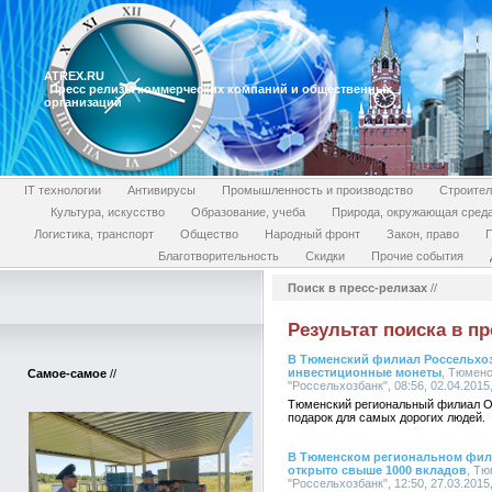
ATREX.RU
Пресс релизы коммерческих компаний и общественных
организаций
IT технологии
Антивирусы
Промышленность и производство
Строител
Культура, искусство
Образование, учеба
Природа, окружающая сред
Логистика, транспорт
Общество
Народный фронт
Закон, право
П
Благотворительность
Скидки
Прочие события
Поиск в пресс-релизах
//
Результат поиска в пр
В Тюменский филиал Россельхо
инвестиционные монеты
, Тюмен
Самое-самое
//
"Россельхозбанк", 08:56, 02.04.2015
Тюменский региональный филиал О
подарок для самых дорогих людей.
В Тюменском региональном фили
открыто свыше 1000 вкладов
, Т
"Россельхозбанк", 12:50, 27.03.2015