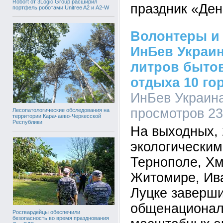
Robort от 3Logic Group расширил
праздник «Ден
портфель роботами Unitree A2 и A2-W
Волонтеры и
ИнБев Украин
литров бытов
отдыха 10 го
ИнБев Украина,
просмотров 2
Лесопатологические обследования на
территории Карачаево-Черкесской
Республики
На выходных, 
экологически
Тернополе, Х
Житомире, Ив
Луцке заверш
общенационал
Росгвардейцы обеспечили
безопасность во время празднования