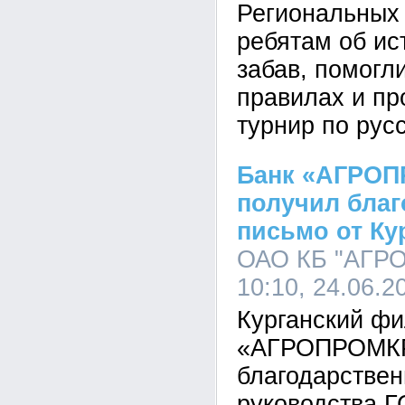
Региональных
ребятам об ис
забав, помогл
правилах и пр
турнир по рус
Банк «АГРО
получил благ
письмо от К
ОАО КБ "АГР
10:10, 24.06.2
Курганский ф
«АГРОПРОМКР
благодарствен
руководства Г