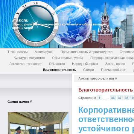
ATREX.RU
Пресс релизы коммерческих компаний и общественных
организаций
IT технологии
Антивирусы
Промышленность и производство
Строител
Культура, искусство
Образование, учеба
Природа, окружающая сред
Логистика, транспорт
Общество
Народный фронт
Закон, право
П
Благотворительность
Скидки
Прочие события
Архив пресс-релизов
//
Благотворительность
Страницы:
1
……
36
37
38
3
Самое-самое
//
Корпоративн
ответственн
устойчивого 