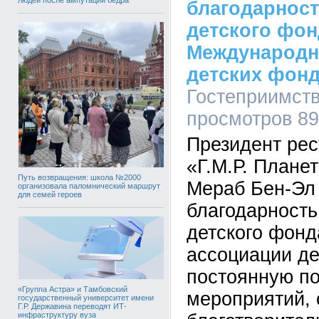
благодарност
детского фон
Международн
детских фон
Гостеприимства
просмотров 8
Президент рес
«Г.М.Р. Плане
Путь возвращения: школа №2000
Мераб Бен-Эл
организовала паломнический маршрут
для семей героев
благодарность
детского фон
ассоциации де
постоянную п
«Группа Астра» и Тамбовский
мероприятий, 
государственный университет имени
Г.Р. Державина переводят ИТ-
инфраструктуру вуза