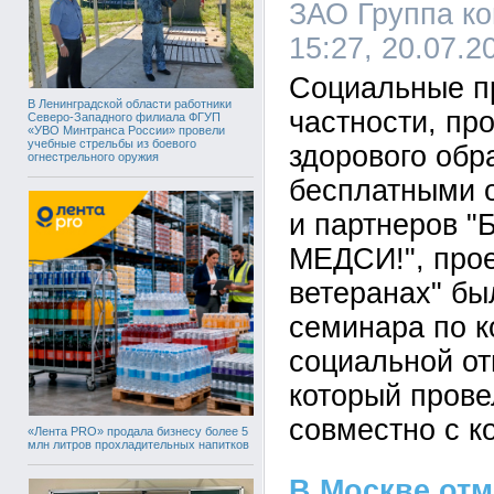
ЗАО Группа к
15:27, 20.07.
Социальные п
В Ленинградской области работники
частности, пр
Северо-Западного филиала ФГУП
«УВО Минтранса России» провели
учебные стрельбы из боевого
здорового обр
огнестрельного оружия
бесплатными 
и партнеров "
МЕДСИ!", прое
ветеранах" бы
семинара по к
социальной от
который прове
совместно с 
«Лента PRO» продала бизнесу более 5
млн литров прохладительных напитков
В Москве от