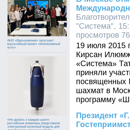
Международн
Благотворите
"Система", 15:
просмотров 7
АНО «Вдохновение» запускает
19 июля 2015
масштабный проект «Инклюзивный
путь»
Кирсан Илюмж
«Система» Та
приняли участ
посвященных 
шахмат в Моск
программу «Ш
Президент «Г.
«Не думать о каждом шаге»:
Гостеприимс
российские инженеры представили
электронный коленный модуль для
людей после ампутации бедра