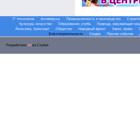
IT технологии
Антивирусы
Промышленность и производство
Строите
Культура, искусство
Образование, учеба
Природа, окружающая сре
Логистика, транспорт
Общество
Народный фронт
Закон, право
Благотворительность
Скидки
Прочие события
Разработано
AV
art.Стуdия