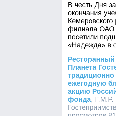
В честь Дня з
окончания уче
Кемеровского 
филиала ОАО 
посетили под
«Надежда» в 
Ресторанный 
Планета Гост
традиционно
ежегодную б
акцию Россий
фонда
, Г.М.Р
Гостеприимства
просмотров 8