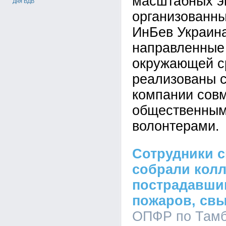
масштабных эк
Дня ВДВ
организованн
ИнБев Украина
направленные
окружающей с
реализованы 
компании совм
общественным
волонтерами.
Сотрудники 
собрали колл
пострадавшим
пожаров, свы
ОПФР по Тамб