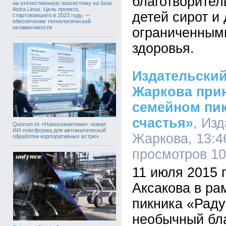
благотворител
на отечественную экосистему на базе
Astra Linux. Цель проекта,
детей сирот и 
стартовавшего в 2023 году, —
обеспечение технологической
независимости
ограниченным
здоровья.
Издательски
Жаркова прин
семейном пик
счастья»
, Из
Quorum от «Наносемантики»: новая
ИИ-платформа для автоматической
Жаркова, 13:46
обработки корпоративных встреч
просмотров 1
11 июля 2015 г
Аксакова в ра
пикника «Раду
необычный бл