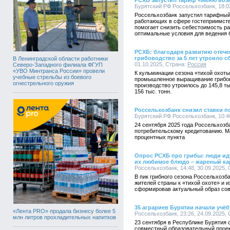
РСХБ запустил тариф «Меню воз
Бурятский РФ Россельхозбанк, 18:02
Россельхозбанк запустил тарифный
работающих в сфере гостеприимств
помогает снизить себестоимость р
оптимальные условия для ведения 
РСХБ: благодаря развитию отеч
грибоводство за 5 лет утроило с
В Ленинградской области работники
01.10.2025, Страна:
Россия
Северо-Западного филиала ФГУП
«УВО Минтранса России» провели
К кульминации сезона «тихой охот
учебные стрельбы из боевого
промышленное выращивание грибов и
огнестрельного оружия
производство утроилось до 145,8 ты
156 тыс. тонн.
Россельхозбанк снизил ставки п
Бурятский РФ Россельхозбанк, 10:46
24 сентября 2025 года Россельхозб
потребительскому кредитованию. М
процентных пункта
Опрос РСХБ про грибы: люди иду
их любимое блюдо – жареный ка
Россельхозбанк, 14:48, 30.09.2025,
В пик грибного сезона Россельхозб
жителей страны к «тихой охоте» и 
сформировав актуальный образ сов
35 аграриев Бурятии начали учё
«Лента PRO» продала бизнесу более 5
Россельхозбанк, 23:26, 24.09.2025,
млн литров прохладительных напитков
23 сентября в Республике Бурятия
совместный образовательный проек