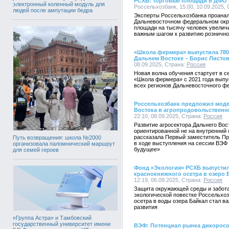
РСХБ: торговые площади в ДФО з
электронный коленный модуль для
Россельхозбанк, 15:00, 10.09.2025,
людей после ампутации бедра
Эксперты Россельхозбанка проанал
Дальневосточном федеральном окру
площади на тысячу человек увеличил
важным шагом к развитию розничног
«Школа фермера» выпустила 78
Дальнем Востоке – Борис Листо
08.09.2025, Страна:
Россия
Новая волна обучения стартует в с
«Школа фермера» с 2021 года выпу
всех регионов Дальневосточного ф
Россельхозбанк предложил мод
Востока в агропродовольственн
22:10, 08.09.2025, Страна:
Россия
Развитие агросектора Дальнего Вос
ориентированной не на внутренний 
рассказала Первый заместитель П
Путь возвращения: школа №2000
в ходе выступления на сессии ВЭФ 
организовала паломнический маршрут
будущее»
для семей героев
Фонд «Экология» РСХБ выпустил
краснокнижного осетра в озеро 
12:19, 06.09.2025, Страна:
Россия
Защита окружающей среды и забота 
экологической повестке Россельхо
осетра в воды озера Байкал стал 
развития
«Группа Астра» и Тамбовский
государственный университет имени
ВЭФ: Потенциал рынка дикоросов