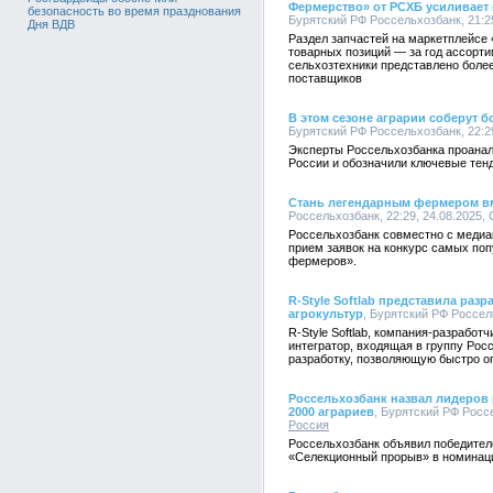
Фермерство» от РСХБ усиливает
безопасность во время празднования
Бурятский РФ Россельхозбанк, 21:25
Дня ВДВ
Раздел запчастей на маркетплейсе
товарных позиций — за год ассорти
сельхозтехники представлено более
поставщиков
В этом сезоне аграрии соберут б
Бурятский РФ Россельхозбанк, 22:29
Эксперты Россельхозбанка проанал
России и обозначили ключевые тенд
Стань легендарным фермером вм
Россельхозбанк, 22:29, 24.08.2025,
Россельхозбанк совместно с медиа
прием заявок на конкурс самых по
фермеров».
R-Style Softlab представила раз
агрокультур
, Бурятский РФ Россель
R-Style Softlab, компания-разрабо
интегратор, входящая в группу Рос
разработку, позволяющую быстро оп
Россельхозбанк назвал лидеров 
2000 аграриев
, Бурятский РФ Россе
Россия
Россельхозбанк объявил победител
«Селекционный прорыв» в номинац