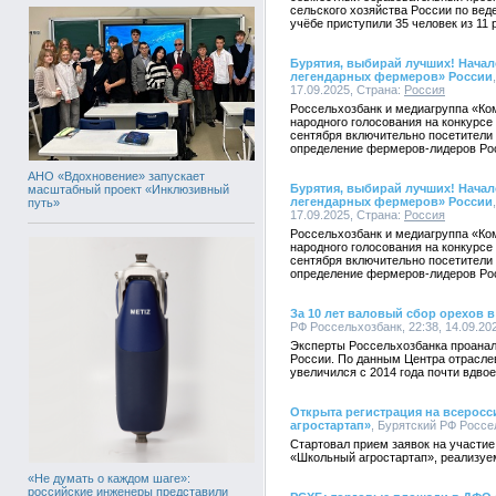
сельского хозяйства России по вед
учёбе приступили 35 человек из 11
Бурятия, выбирай лучших! Начал
легендарных фермеров» России
17.09.2025, Страна:
Россия
Россельхозбанк и медиагруппа «Ко
народного голосования на конкурсе
сентября включительно посетители 
определение фермеров-лидеров Ро
АНО «Вдохновение» запускает
Бурятия, выбирай лучших! Начал
масштабный проект «Инклюзивный
легендарных фермеров» России
путь»
17.09.2025, Страна:
Россия
Россельхозбанк и медиагруппа «Ко
народного голосования на конкурсе
сентября включительно посетители 
определение фермеров-лидеров Ро
За 10 лет валовый сбор орехов 
РФ Россельхозбанк, 22:38, 14.09.20
Эксперты Россельхозбанка проанал
России. По данным Центра отрасле
увеличился с 2014 года почти вдвое 
Открыта регистрация на всерос
агростартап»
, Бурятский РФ Россел
Стартовал прием заявок на участие
«Школьный агростартап», реализуе
«Не думать о каждом шаге»:
российские инженеры представили