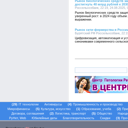
Рынок биологических средств за
достигнуть 40 млрд рублей к 203
Россельхозбанк, 22:19, 24.08.2025,
Рынок биологических средств защи
уверенный рост: в 2024 году объем
выражении.
Рынок сити-фермерства в России
Бурятский РФ Россельхозбанк, 22:19
Цифровизация, автоматизация и ус
синонимами современного сельског
29
IT технологии
Антивирусы
4
Промышленность и производство
Микрофинансы
5
Культура, искусство
1
Образование, учеба
2
При
Договора, соглашения
2
Логистика, транспорт
5
Общество
Народ
РуНет, Web
Юбилейные даты
Благотворительность
Скидки
3
Проч