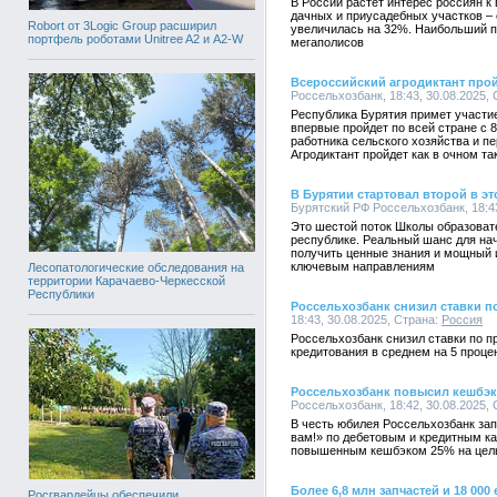
В России растет интерес россиян к
дачных и приусадебных участков – 
Robort от 3Logic Group расширил
увеличилась на 32%. Наибольший п
портфель роботами Unitree A2 и A2-W
мегаполисов
Всероссийский агродиктант прой
Россельхозбанк, 18:43, 30.08.2025,
Республика Бурятия примет участие
впервые пройдет по всей стране с 8
работника сельского хозяйства и 
Агродиктант пройдет как в очном т
В Бурятии стартовал второй в э
Бурятский РФ Россельхозбанк, 18:43
Это шестой поток Школы образоват
республике. Реальный шанс для н
получить ценные знания и мощный и
ключевым направлениям
Лесопатологические обследования на
территории Карачаево-Черкесской
Республики
Россельхозбанк снизил ставки п
18:43, 30.08.2025, Страна:
Россия
Россельхозбанк снизил ставки по 
кредитования в среднем на 5 проце
Россельхозбанк повысил кешбэк
Россельхозбанк, 18:42, 30.08.2025,
В честь юбилея Россельхозбанк зап
вам!» по дебетовым и кредитным к
повышенным кешбэком 25% на цел
Более 6,8 млн запчастей и 18 00
Росгвардейцы обеспечили