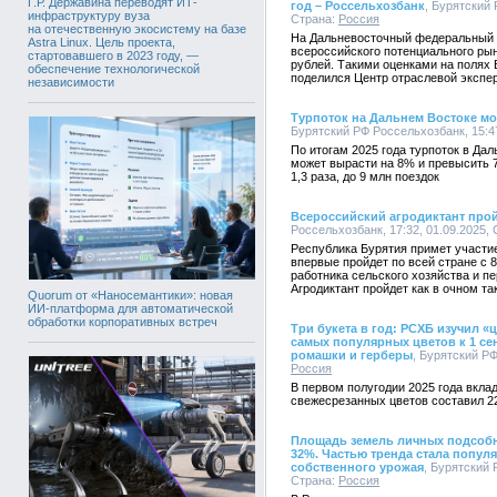
Г.Р. Державина переводят ИТ-
год – Россельхозбанк
, Бурятский 
инфраструктуру вуза
Страна:
Россия
на отечественную экосистему на базе
На Дальневосточный федеральный о
Astra Linux. Цель проекта,
всероссийского потенциального рын
стартовавшего в 2023 году, —
рублей. Такими оценками на полях
обеспечение технологической
поделился Центр отраслевой экспе
независимости
Турпоток на Дальнем Востоке мож
Бурятский РФ Россельхозбанк, 15:47
По итогам 2025 года турпоток в Д
может вырасти на 8% и превысить 7
1,3 раза, до 9 млн поездок
Всероссийский агродиктант прой
Россельхозбанк, 17:32, 01.09.2025,
Республика Бурятия примет участие
впервые пройдет по всей стране с 8
работника сельского хозяйства и 
Агродиктант пройдет как в очном т
Quorum от «Наносемантики»: новая
ИИ-платформа для автоматической
обработки корпоративных встреч
Три букета в год: РСХБ изучил 
самых популярных цветов к 1 се
ромашки и герберы
, Бурятский РФ
Россия
В первом полугодии 2025 года вкла
свежесрезанных цветов составил 2
Площадь земель личных подсобн
32%. Частью тренда стала попул
собственного урожая
, Бурятский 
Страна:
Россия