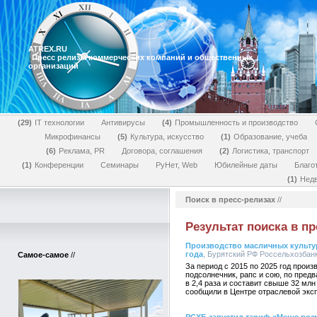
ATREX.RU
Пресс релизы коммерческих компаний и общественных
организаций
29
IT технологии
Антивирусы
4
Промышленность и производство
Микрофинансы
5
Культура, искусство
1
Образование, учеба
6
Реклама, PR
Договора, соглашения
2
Логистика, транспорт
1
Конференции
Семинары
РуНет, Web
Юбилейные даты
Благо
1
Нед
Поиск в пресс-релизах
//
Результат поиска в пр
Производство масличных культур 
года
, Бурятский РФ Россельхозбанк,
Самое-самое
//
За период с 2015 по 2025 год прои
подсолнечник, рапс и сою, по пред
в 2,4 раза и составит свыше 32 млн
сообщили в Центре отраслевой экс