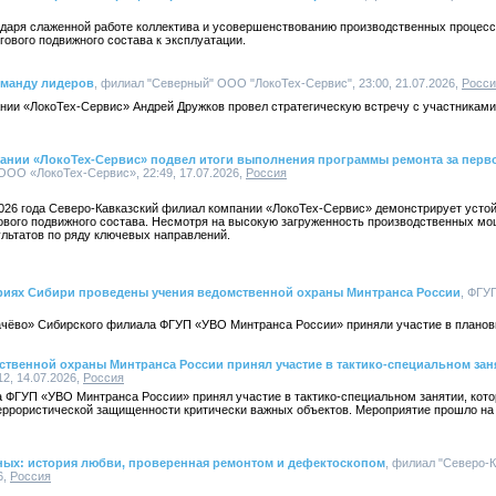
годаря слаженной работе коллектива и усовершенствованию производственных процес
гового подвижного состава к эксплуатации.
манду лидеров
, филиал "Северный" ООО "ЛокоТех-Сервис", 23:00, 21.07.2026,
Росси
нии «ЛокоТех-Сервис» Андрей Дружков провел стратегическую встречу с участникам
ании «ЛокоТех-Сервис» подвел итоги выполнения программы ремонта за перво
ООО «ЛокоТех-Сервис», 22:49, 17.07.2026,
Россия
026 года Северо-Кавказский филиал компании «ЛокоТех-Сервис» демонстрирует усто
ового подвижного состава. Несмотря на высокую загруженность производственных мо
льтатов по ряду ключевых направлений.
риях Сибири проведены учения ведомственной охраны Минтранса России
, ФГУ
ачёво» Сибирского филиала ФГУП «УВО Минтранса России» приняли участие в планов
ственной охраны Минтранса России принял участие в тактико-специальном зан
2, 14.07.2026,
Россия
 ФГУП «УВО Минтранса России» принял участие в тактико-специальном занятии, кот
ррористической защищенности критически важных объектов. Мероприятие прошло на
ных: история любви, проверенная ремонтом и дефектоскопом
, филиал "Северо-
6,
Россия