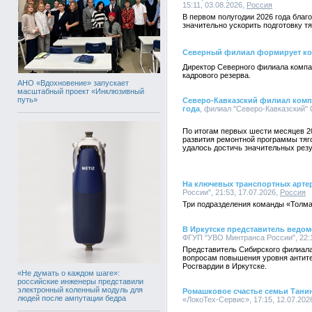
15:11, 03.08.2026,
Россия
В первом полугодии 2026 года бла
значительно ускорить подготовку тя
Северный филиал формирует ко
Директор Северного филиала компа
кадрового резерва.
АНО «Вдохновение» запускает
масштабный проект «Инклюзивный
путь»
Северо-Кавказский филиал комп
года
, филиал "Северо-Кавказский" 
По итогам первых шести месяцев 2
развития ремонтной программы тяг
удалось достичь значительных резу
На ключевых транспортных арте
России", 21:53, 17.07.2026,
Россия
Три подразделения команды «Толм
В Иркутске представитель ведом
ФГУП "УВО Минтранса России", 22:1
Представитель Сибирского филиала
вопросам повышения уровня антите
Росгвардии в Иркутске.
«Не думать о каждом шаге»:
российские инженеры представили
электронный коленный модуль для
Ромашковое счастье семьи Тани
людей после ампутации бедра
«ЛокоТех-Сервис», 17:15, 12.07.202