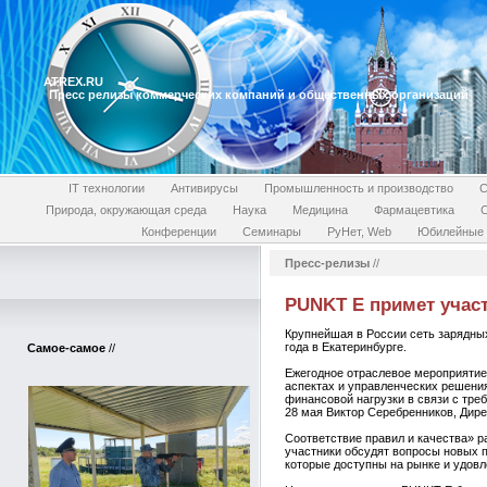
ATREX.RU
Пресс релизы коммерческих компаний и общественных организаций
IT технологии
Антивирусы
Промышленность и производство
С
Природа, окружающая среда
Наука
Медицина
Фармацевтика
Конференции
Семинары
РуНет, Web
Юбилейные 
Пресс-релизы
//
PUNKT E примет учас
Крупнейшая в России сеть зарядных
года в Екатеринбурге.
Самое-самое
//
Ежегодное отраслевое мероприятие
аспектах и управленческих решения
финансовой нагрузки в связи с тре
28 мая Виктор Серебренников, Дире
Соответствие правил и качества» р
участники обсудят вопросы новых п
которые доступны на рынке и удовл