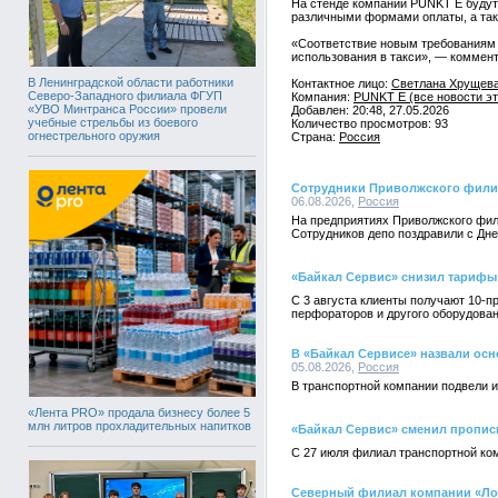
На стенде компании PUNKT E будут
различными формами оплаты, а так
«Соответствие новым требованиям 
использования в такси», — коммен
В Ленинградской области работники
Контактное лицо:
Светлана Хрущева
Северо-Западного филиала ФГУП
Компания:
PUNKT E (все новости эт
«УВО Минтранса России» провели
Добавлен: 20:48, 27.05.2026
учебные стрельбы из боевого
Количество просмотров: 93
огнестрельного оружия
Страна:
Россия
Сотрудники Приволжского филиа
06.08.2026,
Россия
На предприятиях Приволжского фи
Сотрудников депо поздравили с Дн
«Байкал Сервис» снизил тарифы 
С 3 августа клиенты получают 10-п
перфораторов и другого оборудован
В «Байкал Сервисе» назвали осн
05.08.2026,
Россия
В транспортной компании подвели ит
«Лента PRO» продала бизнесу более 5
млн литров прохладительных напитков
«Байкал Сервис» сменил пропис
С 27 июля филиал транспортной комп
Северный филиал компании «Лок