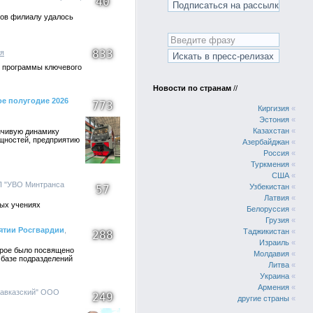
40
сов филиалу удалось
833
я
и программы ключевого
Новости по странам
//
е полугодие 2026
773
Киргизия
«
Эстония
«
Казахстан
«
йчивую динамику
щностей, предприятию
Азербайджан
«
Россия
«
Туркмения
«
США
«
П "УВО Минтранса
Узбекистан
«
57
Латвия
«
ых учениях
Белоруссия
«
Грузия
«
ятии Росгвардии
,
Таджикистан
«
288
Израиль
«
орое было посвящено
Молдавия
«
 базе подразделений
Литва
«
Украина
«
Армения
«
Кавказский" ООО
249
другие страны
«