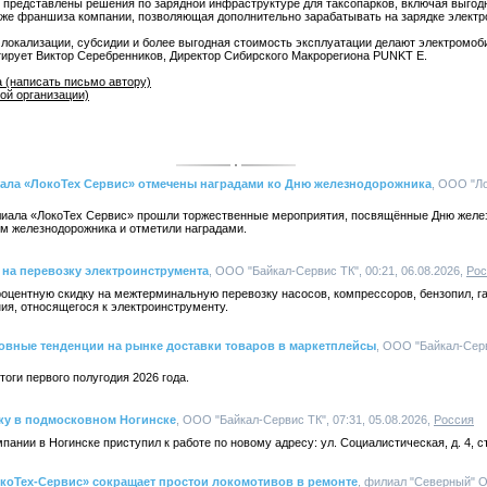
 представлены решения по зарядной инфраструктуре для таксопарков, включая выгод
же франшиза компании, позволяющая дополнительно зарабатывать на зарядке электр
локализации, субсидии и более выгодная стоимость эксплуатации делают электромо
тирует Виктор Серебренников, Директор Сибирского Макрорегиона PUNKT E.
 (написать письмо автору)
ой организации)
ла «ЛокоТех Сервис» отмечены наградами ко Дню железнодорожника
, ООО "Ло
лиала «ЛокоТех Сервис» прошли торжественные мероприятия, посвящённые Дню желе
ем железнодорожника и отметили наградами.
на перевозку электроинструмента
, ООО "Байкал-Сервис ТК", 00:21, 06.08.2026,
Рос
роцентную скидку на межтерминальную перевозку насосов, компрессоров, бензопил, г
ия, относящегося к электроинструменту.
овные тенденции на рынке доставки товаров в маркетплейсы
, ООО "Байкал-Серв
оги первого полугодия 2026 года.
ку в подмосковном Ногинске
, ООО "Байкал-Сервис ТК", 07:31, 05.08.2026,
Россия
ании в Ногинске приступил к работе по новому адресу: ул. Социалистическая, д. 4, с
оТех-Сервис» сокращает простои локомотивов в ремонте
, филиал "Северный" 