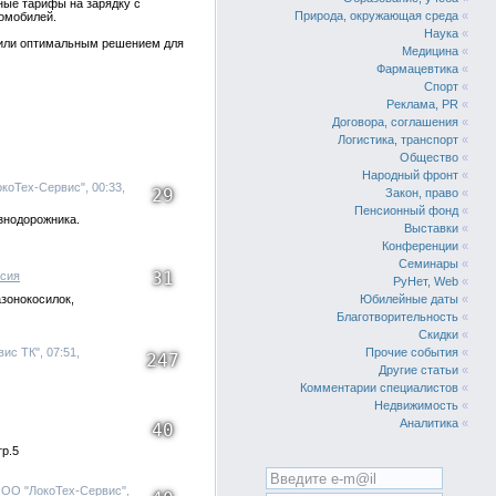
ные тарифы на зарядку с
Природа, окружающая среда
«
омобилей.
Наука
«
били оптимальным решением для
Медицина
«
Фармацевтика
«
Спорт
«
Реклама, PR
«
Договора, соглашения
«
Логистика, транспорт
«
Общество
«
Народный фронт
«
коТех-Сервис", 00:33,
29
Закон, право
«
Пенсионный фонд
«
знодорожника.
Выставки
«
Конференции
«
Семинары
«
31
сия
РуНет, Web
«
азонокосилок,
Юбилейные даты
«
Благотворительность
«
Скидки
«
ис ТК", 07:51,
Прочие события
«
247
Другие статьи
«
Комментарии специалистов
«
Недвижимость
«
Аналитика
«
40
тр.5
ООО "ЛокоТех-Сервис",