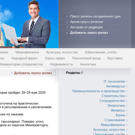
»
Пресс релизы сегодняшнего дня
»
Архив пресс-релизов
»
Авторам от редакции
»
Добавить пресс-релиз
вание
Микрофинансы
Культура, искусство
Образование, учеба
тво
Народный фронт
Закон, право
Пенсионный фонд
Выставки
Комментарии специалистов
Недвижимость
Аналитика
Разделы
//
»
Добавить пресс-релиз
IT технологии
«
Антивирусы
«
Промышленность и производство
«
орая пройдет 28–29 мая 2026
Строительство
«
Сотрудничество
«
оточена на практических
Энергетика
«
и в регулировании и увеличением
Финансы
«
зки по заказам.
Банки
«
Страхование
«
 таксопарках. Помимо этого,
Микрофинансы
«
дели из перечня Минпромторга,
Культура, искусство
«
Образование, учеба
«