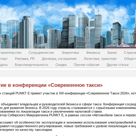
троительство
Сотрудничество
Энергетика
Финансы
Банки
Страхо
Спорт
Реклама, PR
Договора, соглашения
Логистика, транспорт
Общес
даты
Благотворительность
Скидки
Прочие события
Другие статьи
тие в конференции «Современное такси»
 станций PUNKT E примет участие в XIII конференции «Современное Такси 2026», кот
 объединяет владельцев и руководителей бизнеса в сфере такси. Конференция сосред
х для развития бизнеса. В 2026 году отрасль сталкивается с серьёзными изменениям
бованиями по локализации такси и увеличением налоговой ставки.
ктор Сибирского Макрорегиона PUNKT E, в рамках сессии «Автомобили такси и перево
асскажет об особенностях эксплуатации и экономике использования электромобилей в
равил государственного регулирования, новые требования к уровню локализации и мо
етворяют по качеству таксопарки.