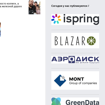
осто коллеги, а
Сегодня у нас публикуются
//
а железной дороге