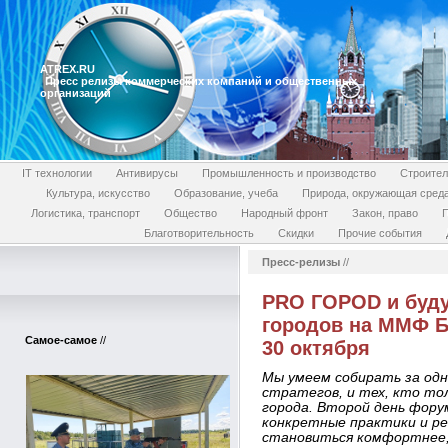
ATREX.RU
Пресс релизы коммерческих компаний и общественных
организаций
IT технологии
Антивирусы
Промышленность и производство
Строител
Культура, искусство
Образование, учеба
Природа, окружающая сред
Логистика, транспорт
Общество
Народный фронт
Закон, право
П
Благотворительность
Скидки
Прочие события
Пресс-релизы
//
PRO ГОРОD и буду
городов на ММФ Б
Самое-самое
//
30 октября
Мы умеем собирать за одн
стратегов, и тех, кто то
города. Второй день фору
конкретные практики и р
становиться комфортнее,