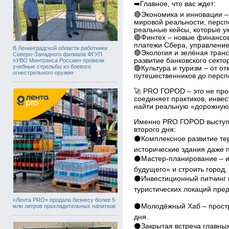
➡️Главное, что вас ждет:
🔴Экономика и инновации –
мировой реальности, персп
реальные кейсы, которые у
🔴Финтех – новые финансо
платежи Сбера, управление
В Ленинградской области работники
🔴Экология и зелёная тран
Северо-Западного филиала ФГУП
развитие банковского секто
«УВО Минтранса России» провели
учебные стрельбы из боевого
🔴Культура и туризм – от о
огнестрельного оружия
путешественников до персп
🚀 PRO ГОРОD – это не про
соединяет практиков, инве
найти реальную «дорожную 
Именно PRO ГОРОD выступа
второго дня:
⚫️Комплексное развитие тер
исторические здания даже 
⚫️Мастер-планирование – и
будущего» и строить город,
⚫️Инвестиционный питчинг 
туристических локаций пре
«Лента PRO» продала бизнесу более 5
⚫️Молодёжный Хаб – простр
млн литров прохладительных напитков
дня.
⚫️Закрытая встреча главных