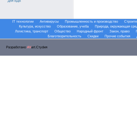
Дня ВДВ
IT технологии
Антивирусы
Промышленность и производство
Строите
Культура, искусство
Образование, учеба
Природа, окружающая сре
Логистика, транспорт
Общество
Народный фронт
Закон, право
Благотворительность
Скидки
Прочие события
Разработано
AV
art.Стуdия