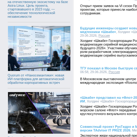
на отечественную экосистему на базе
Astra Linux. Цель проекта,
Открыт прием заявок на VI сезон 
стартовавшего в 2023 году, —
проектам, которые принесли наибол
обеспечение технологической
сотрудникам.
независимости
Будущие инженеры создают новы
медтехники «Швабе»
, Холдинг «Ш
29.06.2026,
Россия
Холдинг «Швабе» Госкорпорации Ро
модернизации серийной медицинск
будущего-2026». Участники обучаю
роли разработчиков электрокардиог
модернизации серийно выпускаемог
ТГУ показал в Москве быструю с
06:58, 29.06.2026,
Россия
Quorum от «Наносемантики»: новая
В Московском выставочном центре
ИИ-платформа для автоматической
международная экспозиция «Rosmoul
обработки корпоративных встреч
«Швабе» представил на «Флот-2
ИИ
, Холдинг «Швабе» Госкорпорация
Холдинг «Швабе» Госкорпорации Ро
морском салоне «Флот» передовые р
круглосуточного визуального контр
Совместный проект РусГидро и М
версии TAdviser IT PRIZE 2026
, Ме
Экспертное жюри национальной пре