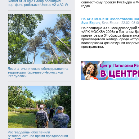
Robort от 3Logic Group расширил
совместному проекту РусГидро и М
портфель роботами Unitree A2 и A2-W
года».
На АРХ МОСКВЕ «засветился» но
Svet Expert
, Svet Expert, 22:02, 03.
На площадке XXXI Международной в
«АРХ МОСКВА 2026» в Гостином Дво
презентовала 34 образца флагманск
производителя Raduga, среди котор
велопарковка для создания совреме
пространства.
Лесопатологические обследования на
территории Карачаево-Черкесской
Республики
Росгвардейцы обеспечили
безопасность во время празднования