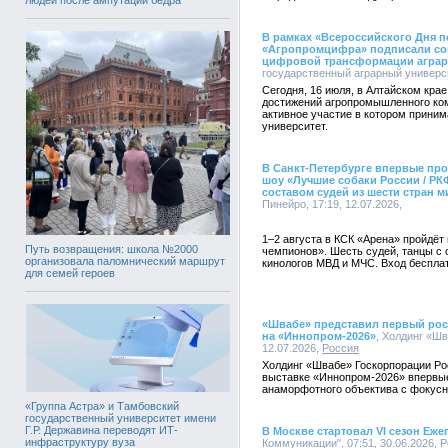
В рамках «Всероссийского Дня п
«Агропромцифра» подписали сог
цифровой трансформации аграр
государственный аграрный университ
Сегодня, 16 июля, в Алтайском кра
достижений агропромышленного ком
активное участие в котором прини
университет.
В Санкт-Петербурге впервые пр
шоу «Лучшие собаки России / Р
составом судей из шести стран м
Пинейро, 17:19, 12.07.2026,
1–2 августа в КСК «Арена» пройдёт
Путь возвращения: школа №2000
чемпионов». Шесть судей, танцы с 
организовала паломнический маршрут
кинологов МВД и МЧС. Вход бесплат
для семей героев
«Швабе» представил первый ро
на «Иннопром-2026»
, Холдинг «Шв
12.07.2026,
Россия
Холдинг «Швабе» Госкорпорации Р
выставке «Иннопром-2026» впервые
анаморфотного объектива с фокус
«Группа Астра» и Тамбовский
государственный университет имени
Г.Р. Державина переводят ИТ-
В Москве стартовал VI сезон Еж
инфраструктуру вуза
Коммуникации", 07:51, 30.06.2026,
Р