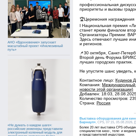
профессиональная дискуссия
приоритеты и вызовы градо
🏆Церемония награждения 
I Национальная премия «Ли
станет ярким финалом втор
Организаторы Премии: ВА
Здесь отмечают лучшие ини
АНО «Вдохновение» запускает
и регионов.
масштабный проект «Инклюзивный
путь»
📌30 октября, Санкт-Пете
Второй день Форума БРИКС
лучших городских практик.
Не упустите шанс увидеть, 
Контактное лицо:
Кудинов Д
Компания:
Международный 
новости этой организации)
Добавлен: 18:03, 28.08.202
Количество просмотров: 23
Страна:
Россия
Выставка оборудования для кин
Барнаул»
, CPS, 07:15, 05.08.2026,
«Не думать о каждом шаге»:
Более 20 лет выставка CPS объеди
российские инженеры представили
специалистов кино-, теле- и медиа
электронный коленный модуль для
и представителей индустрии.
людей после ампутации бедра