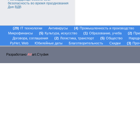
безопасность во время празднования
Дня ВДВ
29
IT технологии
Антивирусы
4
Промышленность и производство
Микрофинансы
5
Культура, искусство
1
Образование, учеба
2
При
Договора, соглашения
2
Логистика, транспорт
5
Общество
Народ
РуНет, Web
Юбилейные даты
Благотворительность
Скидки
3
Проч
Разработано
AV
art.Стуdия