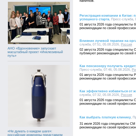
напитков.
Регистрация компании в Китае:
успешного старта
, Пресс-служба, 
01 августа 2026 года специалисты 
рекомендации по своей профессион
Влияние лучевой терапии на орга
служба, 07:51, 05.08.2026,
Россия
АНО «Вдохновение» запускает
02 августа 2026 года специалисты 
масштабный проект «Инклюзивный
публикуют рекомендации по своей 
путь»
Как пенсионеру получить кредит
Пресс-служба, 07:46, 05.08.2026,
Ро
01 августа 2026 года специалисты 
рекомендации по своей профессион
Как эффективно избавиться от 
служба, 07:32, 05.08.2026,
Россия
01 августа 2026 года специалисты 
рекомендации по своей профессион
Как выбрать платную клинику
, П
31 июля 2026 года специалисты СМ 
рекомендации по своей профессион
«Не думать о каждом шаге»:
российские инженеры представили