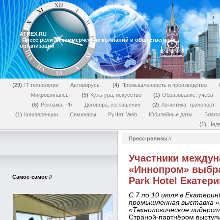
ATREX.RU
Пресс релизы коммерческих компаний и общественных
организаций
29
IT технологии
Антивирусы
4
Промышленность и производство
Микрофинансы
5
Культура, искусство
1
Образование, учеба
6
Реклама, PR
Договора, соглашения
2
Логистика, транспорт
1
Конференции
Семинары
РуНет, Web
Юбилейные даты
Благо
1
Нед
Пресс-релизы
//
Участники междун
«Иннопром» выбра
Самое-самое
//
Park Hotel Екатер
С 7 по 10 июля в Екатери
промышленная выставка «И
«Технологическое лидерст
Страной-партнёром выступи