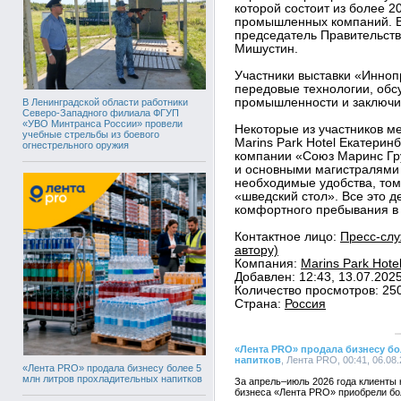
которой состоит из более 2
промышленных компаний. В 
председатель Правительст
Мишустин.
Участники выставки «Инно
передовые технологии, обс
промышленности и заключи
В Ленинградской области работники
Северо-Западного филиала ФГУП
«УВО Минтранса России» провели
Некоторые из участников м
учебные стрельбы из боевого
Marins Park Hotel Екатеринб
огнестрельного оружия
компании «Союз Маринс Гру
и основными магистралями 
необходимые удобства, том
«шведский стол». Все это 
комфортного пребывания в 
Контактное лицо:
Пресс-слу
автору)
Компания:
Marins Park Hote
Добавлен: 12:43, 13.07.202
Количество просмотров: 25
Страна:
Россия
«Лента PRO» продала бизнесу б
напитков
, Лента PRO, 00:41, 06.08
«Лента PRO» продала бизнесу более 5
млн литров прохладительных напитков
За апрель–июль 2026 года клиенты 
бизнеса «Лента PRO» приобрели бо