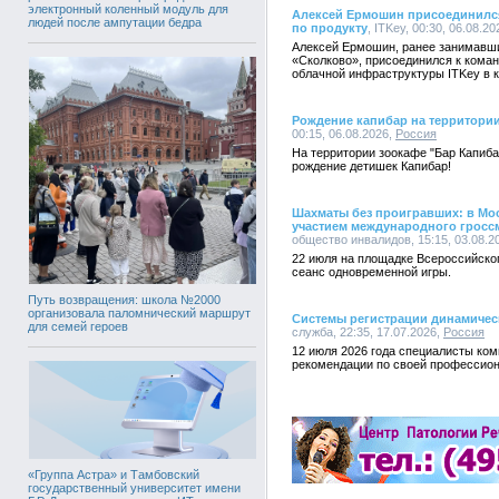
электронный коленный модуль для
Алексей Ермошин присоединился
людей после ампутации бедра
по продукту
, ITKey, 00:30, 06.08.2
Алексей Ермошин, ранее занимавш
«Сколково», присоединился к коман
облачной инфраструктуры ITKey в к
Рождение капибар на территори
00:15, 06.08.2026,
Россия
На территории зоокафе "Бар Капиба
рождение детишек Капибар!
Шахматы без проигравших: в Мос
участием международного гросс
общество инвалидов, 15:15, 03.08.2
22 июля на площадке Всероссийско
сеанс одновременной игры.
Путь возвращения: школа №2000
организовала паломнический маршрут
Системы регистрации динамическ
для семей героев
служба, 22:35, 17.07.2026,
Россия
12 июля 2026 года специалисты ко
рекомендации по своей профессион
«Группа Астра» и Тамбовский
государственный университет имени