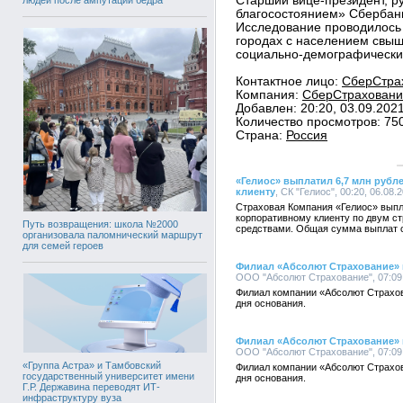
Старший вице-президент, р
благосостоянием» Сбербан
Исследование проводилось в
городах с населением свыш
социально-демографический
Контактное лицо:
СберСтрах
Компания:
СберСтрахование
Добавлен: 20:20, 03.09.202
Количество просмотров: 75
Страна:
Россия
«Гелиос» выплатил 6,7 млн руб
клиенту
, СК "Гелиос", 00:20, 06.08.
Страховая Компания «Гелиос» вып
корпоративному клиенту по двум с
Путь возвращения: школа №2000
средствами. Общая сумма выплат с
организовала паломнический маршрут
для семей героев
Филиал «Абсолют Страхование» в
ООО "Абсолют Страхование", 07:09,
Филиал компании «Абсолют Страхов
дня основания.
Филиал «Абсолют Страхование» в
ООО "Абсолют Страхование", 07:09,
«Группа Астра» и Тамбовский
Филиал компании «Абсолют Страхов
государственный университет имени
дня основания.
Г.Р. Державина переводят ИТ-
инфраструктуру вуза