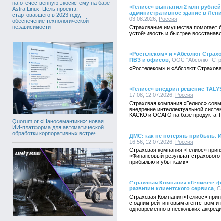
на отечественную экосистему на базе
«Гелиос» выплатил 2 млн рубле
Astra Linux. Цель проекта,
административное здание в Лен
стартовавшего в 2023 году, —
03.08.2026,
Россия
обеспечение технологической
независимости
Страхование имущества помогает 
устойчивость и быстрее восстанав
«Ростелеком» и «Абсолют Страхо
ПВЗ и офисов
, ООО "Абсолют Стра
«Ростелеком» и «Абсолют Страхова
«Гелиос» внедрил решение TALY
17:08, 12.07.2026,
Россия
Страховая компания «Гелиос» совм
внедрение интеллектуальной систе
КАСКО и ОСАГО на базе продукта T
Quorum от «Наносемантики»: новая
ИИ-платформа для автоматической
обработки корпоративных встреч
ДМС: как не потерять прибыль. 
16:56, 12.07.2026,
Россия
Страховая компания «Гелиос» прин
«Финансовый результат страхового
прибылью и убытками»
Страховая Компания «Гелиос»: ф
развитии клиентского сервиса
, С
Страховая Компания «Гелиос» прин
с одним рейтинговым агентством и 
одновременно в нескольких аккреди