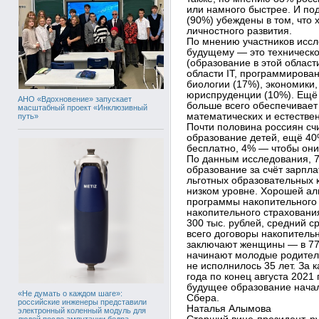
или намного быстрее. И п
(90%) убеждены в том, что
личностного развития.
По мнению участников иссл
будущему — это техническ
(образование в этой облас
области IT, программирова
биологии (17%), экономики,
юриспруденции (10%). Ещё 
АНО «Вдохновение» запускает
больше всего обеспечивает
масштабный проект «Инклюзивный
математических и естестве
путь»
Почти половина россиян сч
образование детей, ещё 40%
бесплатно, 4% — чтобы они
По данным исследования, 
образование за счёт зарпла
льготных образовательных к
низком уровне. Хорошей ал
программы накопительного 
накопительного страховани
300 тыс. рублей, средний с
всего договоры накопитель
заключают женщины — в 77
начинают молодые родител
не исполнилось 35 лет. За 
года по конец августа 202
будущее образование начал
«Не думать о каждом шаге»:
Сбера.
российские инженеры представили
Наталья Алымова
электронный коленный модуль для
людей после ампутации бедра