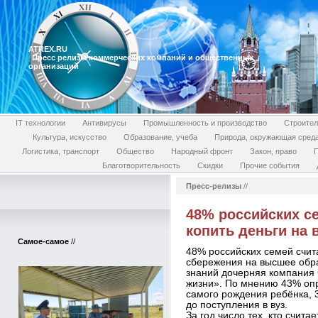
ATREX.RU
Пресс релизы коммерческих компаний и общественных
организаций
IT технологии
Антивирусы
Промышленность и производство
Строител
Культура, искусство
Образование, учеба
Природа, окружающая сред
Логистика, транспорт
Общество
Народный фронт
Закон, право
П
Благотворительность
Скидки
Прочие события
Пресс-релизы
//
48% российских с
копить деньги на
Самое-самое
//
48% российских семей счи
сбережения на высшее обра
знаний дочерняя компания
жизни». По мнению 43% опр
самого рождения ребёнка, 
до поступления в вуз.
За год число тех, кто счит