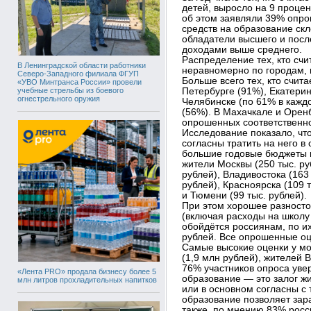
детей, выросло на 9 процен
об этом заявляли 39% опро
средств на образование скл
обладатели высшего и посл
доходами выше среднего.
Распределение тех, кто счи
В Ленинградской области работники
неравномерно по городам, 
Северо-Западного филиала ФГУП
Больше всего тех, кто счита
«УВО Минтранса России» провели
учебные стрельбы из боевого
Петербурге (91%), Екатерин
огнестрельного оружия
Челябинске (по 61% в кажд
(56%). В Махачкале и Орен
опрошенных соответственн
Исследование показало, что 
согласны тратить на него в
большие годовые бюджеты 
жители Москвы (250 тыс. ру
рублей), Владивостока (163 
рублей), Красноярска (109 т
и Тюмени (99 тыс. рублей).
При этом хорошее разносто
(включая расходы на школу
обойдётся россиянам, по и
рублей. Все опрошенные оц
Самые высокие оценки у мо
(1,9 млн рублей), жителей 
76% участников опроса уве
«Лента PRO» продала бизнесу более 5
образование — это залог ж
млн литров прохладительных напитков
или в основном согласны с
образование позволяет зар
также, по мнению 83% росс