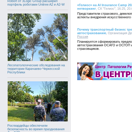
Robort от 3Logic Group расширил
портфель роботами Unitree A2 и A2-W
«Гелиос» на AI Insurance Camp 
нетворкинг
, СК "Гелиос", 16:25, 20
Представители страхового, девелоп
аспекты внедрения искусственного 
Почему транспортный бизнес тре
автострахованию
, Организация Де
Россия
Планируется сформировать предло
автострахования ОСАГО и ОСГОП и
страховщиков.
Лесопатологические обследования на
территории Карачаево-Черкесской
Республики
Росгвардейцы обеспечили
безопасность во время празднования