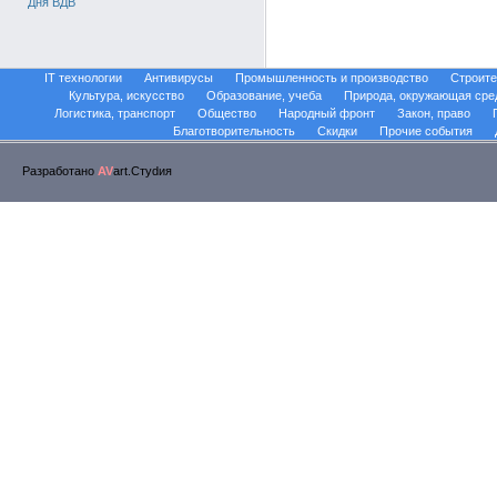
Дня ВДВ
IT технологии
Антивирусы
Промышленность и производство
Строите
Культура, искусство
Образование, учеба
Природа, окружающая сре
Логистика, транспорт
Общество
Народный фронт
Закон, право
Благотворительность
Скидки
Прочие события
Разработано
AV
art.Стуdия