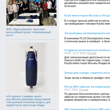
Группа RBI подвела итоги конкурс
дизайнеры разработали графически
культуры.
Клуб инвесторов Москвы и Роср
В столице прошла рабочая встреча 
застройщиками-членами Клуба инв
АНО «Вдохновение» запускает
масштабный проект «Инклюзивный
Застройщики активизировали ра
путь»
В компании PLUS Development отме
столичном рынке в комфорт- и биз
Создание региональных сетевых 
16:50, 12.07.2026,
Россия
Для синхронизации деятельности вс
благоустройства территории, созре
Клуба инвесторов Москвы Владисла
Улица для города: студенты исс
Этим летом в Ижевске пройдёт лет
Почти 60% офисов на первичном
04.07.2026,
Россия
По данным Консалтингового центра 
«Не думать о каждом шаге»:
офисов на первичном рынке состави
российские инженеры представили
редким форматом и превратилась в
электронный коленный модуль для
людей после ампутации бедра
500 сотрудников Группы RBI нач