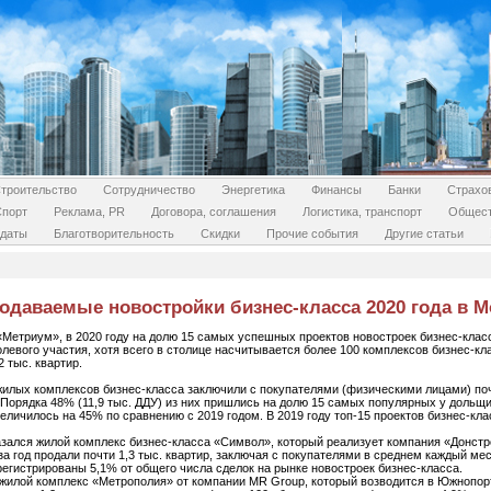
троительство
Сотрудничество
Энергетика
Финансы
Банки
Страхо
Спорт
Реклама, PR
Договора, соглашения
Логистика, транспорт
Общес
даты
Благотворительность
Скидки
Прочие события
Другие статьи
одаваемые новостройки бизнес-класса 2020 года в М
«Метриум», в 2020 году на долю 15 самых успешных проектов новостроек бизнес-клас
левого участия, хотя всего в столице насчитывается более 100 комплексов бизнес-кл
 тыс. квартир.
жилых комплексов бизнес-класса заключили с покупателями (физическими лицами) поч
 Порядка 48% (11,9 тыс. ДДУ) из них пришлись на долю 15 самых популярных у дольщи
личилось на 45% по сравнению с 2019 годом. В 2019 году топ-15 проектов бизнес-кл
азался жилой комплекс бизнес-класса «Символ», который реализует компания «Донст
за год продали почти 1,3 тыс. квартир, заключая с покупателями в среднем каждый ме
егистрированы 5,1% от общего числа сделок на рынке новостроек бизнес-класса.
у, жилой комплекс «Метрополия» от компании MR Group, который возводится в Южнопор