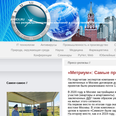
ATREX.RU
Пресс релизы коммерческих компаний и общественных организаций
IT технологии
Антивирусы
Промышленность и производство
С
Природа, окружающая среда
Наука
Медицина
Фармацевтика
Конференции
Семинары
РуНет, Web
Юбилейные 
Пресс-релизы
//
«Метриум»: Самые пр
По подсчетам экспертов компании 
заключенных в Москве договоров до
Самое-самое
//
проектов было реализовано почти 12
В 2020 году в Москве застройщики 
участия (квартиры и апартаменты).
заключенных ДДУ таким образом уве
на жилье этого сегмента.
На первом месте по итогам года ок
востоке Москвы. В этом комплексе 
целом в проекте «Символ» были зар
На втором месте, как и в 2019 год