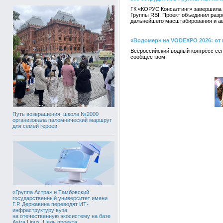
ГК «КОРУС Консалтинг» завершила 
Группы RBI. Проект объединил раз
дальнейшего масштабирования и ав
«Водомер» на VODEXPO 2026: от
Всероссийский водный конгресс се
сообществом.
Путь возвращения: школа №2000
организовала паломнический маршрут
для семей героев
«Группа Астра» и Тамбовский
государственный университет имени
Г.Р. Державина переводят ИТ-
инфраструктуру вуза
на отечественную экосистему на базе
Astra Linux. Цель проекта,