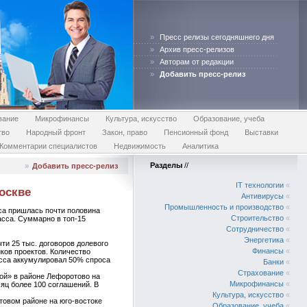
»
Пресс релизы сегодняшнего дня
»
Архив пресс-релизов
»
Авторам от редакции
»
Добавить пресс-релиз
вание
Микрофинансы
Культура, искусство
Образование, учеба
тво
Народный фронт
Закон, право
Пенсионный фонд
Выставки
Комментарии специалистов
Недвижимость
Аналитика
Разделы
//
»
Добавить пресс-релиз
IT технологии
«
оскве
Антивирусы
«
Промышленность и производство
«
са пришлась почти половина
Строительство
«
асса. Суммарно в топ-15
Сотрудничество
«
Энергетика
«
ти 25 тыс. договоров долевого
Финансы
«
ков проектов. Количество
асса аккумулировал 50% спроса
Банки
«
Страхование
«
рой» в районе Лефоротово на
Микрофинансы
«
сяц более 100 соглашений. В
Культура, искусство
«
товом районе на юго-востоке
Образование, учеба
«