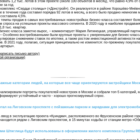
вать 1,2 тыс. лотов в этом проекте (около 100 объектов в месяц), что равно 4,9% от
е за год.
 комплекс «Сердце столицы» («Донстрой»). Он реализуется в районе Хорошёво-Мнёвн
 в течение года составил порядка 92 лотов в месяц, а всего было продано немногим м
 составила 4,5%.
темпы продаж в самых востребованных новостройках бизнес-класса составляют более 
ем спроса на успешные проекты массового сегмента. В 2020 году в наиболее продав
,8 тыс. квартир.
и бизнес-класса заметно вырос, – комментирует Мария Литинецкая, управляющий парт
. – Особенно востребованными были крупные проекты с умеренными для бизнес-класса
имулирован снижением ставок по ипотеке, а также ростом инвестиционной активности н
в. В 2021 году, полагаю, ситуация принципиально не изменится: по-прежнему покупат
вартиры».
написать письмо автору)
ой организации)
важные категории людей, на которые все чаще ориентируются застройщики Мос
ализировали портреты покупателей новостроек в Москве и собрали топ-5 категорий, к
 формируют устойчивый и часто - хорошо прогнозируемый спрос.
тал на Лиговском проспекте с пейзажным парком и зарядками для электромоб
 ввод в эксплуатацию проекта «Куинджи», расположенного во Фрунзенском районе горо
дом находится рядом с Лиговским проспектом, в 15 минутах ходьбы от станции метро «О
мии Штиглица будут использованы в оформлении жилого комплекса Группы RB