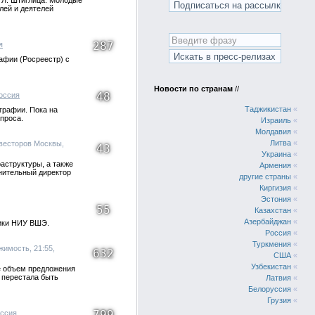
 Л. Штиглица. Молодые
лей и деятелей
287
я
афии (Росреестр) с
Новости по странам
//
48
оссия
Таджикистан
«
графии. Пока на
проса.
Израиль
«
Молдавия
«
Литва
«
нвесторов Москвы,
43
Украина
«
аструктуры, а также
Армения
«
лнительный директор
другие страны
«
Киргизия
«
Эстония
«
55
Казахстан
«
Азербайджан
«
тики НИУ ВШЭ.
Россия
«
Туркмения
«
жимость, 21:55,
632
США
«
Узбекистан
«
ге объем предложения
в перестала быть
Латвия
«
Белоруссия
«
Грузия
«
799
ссия