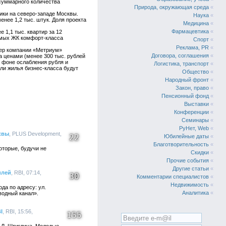
 суммарного количества
Природа, окружающая среда
«
ики на северо-западе Москвы.
Наука
«
енее 1,2 тыс. штук. Доля проекта
Медицина
«
Фармацевтика
«
1,1 тыс. квартир за 12
аемых ЖК комфорт-класса
Спорт
«
Реклама, PR
«
нер компании «Метриум»
Договора, соглашения
«
 ценами (менее 300 тыс. рублей
а фоне ослабления рубля и
Логистика, транспорт
«
ели жилья бизнес-класса будут
Общество
«
Народный фронт
«
Закон, право
«
Пенсионный фонд
«
Выставки
«
Конференции
«
Семинары
«
РуНет, Web
«
квы
, PLUS Development,
22
Юбилейные даты
«
Благотворительность
«
оторые, будучи не
Скидки
«
Прочие события
«
Другие статьи
«
илей
, RBI, 07:14,
30
Комментарии специалистов
«
Недвижимость
«
да по адресу: ул.
Аналитика
«
бводный канал».
I
, RBI, 15:56,
155