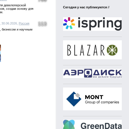
ля девелоперской
Сегодня у нас публикуются
//
ов, создав основу для
и.
113
, 30.06.2026,
Россия
, бизнесом и научным