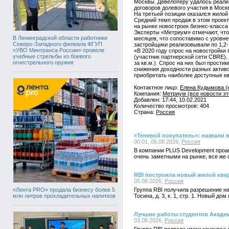
Москвы. Девелоперу удалось реализо
договоров долевого участия в Москв
На третьей позиции оказался жилой
Средний темп продаж в этом проекте
на рынке новостроек бизнес-класса
Эксперты «Метриум» отмечают, что 
В Ленинградской области работники
месяцев, что сопоставимо с уровн
Северо-Западного филиала ФГУП
застройщики реализовывали по 1,2-1
«УВО Минтранса России» провели
«В 2020 году спрос на новостройк
учебные стрельбы из боевого
(участник партнерской сети CBRE)
огнестрельного оружия
за кв.м.). Спрос на них был прост
снижения доходности разных активо
приобретать наиболее доступные к
Контактное лицо:
Елена Кудымова (
Компания:
Метриум (все новости эт
Добавлен: 17:44, 10.02.2021
Количество просмотров: 404
Страна:
Россия
«Теневой покупатель»: назвали 
00:01, 06.08.2026,
Россия
В компании PLUS Development проан
очень заметными на рынке, все же
RBI построила новый жилой квар
05.08.2026,
Россия
«Лента PRO» продала бизнесу более 5
Группа RBI получила разрешение на
млн литров прохладительных напитков
Тосина, д. 3, к. 1, стр. 1. Новый 
Лучшие работы студентов Акаде
03.08.2026,
Россия