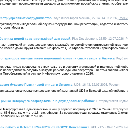
а для студентов Санкт-Петербургской художественно-промышленной академии имени А.
е концепции, посвященные выдающимся достижениям российских ученых, изобретате
еестр укрепляют сотрудничество
, Клуб инвесторов Москвы, 22:14, 14.07.2026,
Росси
руководителей Федеральной службы государственной регистрации, кадастра и картогр
есторов Москвы.
боту над новой квартирографией для семей
, Plus Development, 16:59, 12.07.2026,
Р
чают растущий интерес девелоперов к разработке семейно-ориентированной квартиро
нес-классе доминируют компактные форматы, но отрасль готовится к трансформации с
операторов улучшит инвестиционный климат и снизит затраты бизнеса
, Клуб и
ех участников процесса по строительству и ремонту инженерной и транспортной инфр
ла необходимость создать в каждом регионе единого оператора. Об этом заявил испо
в Преображенский в рамках Инфраструктурного саммита 2026.
ледуют будущее Пушкинской улицы в Ижевске
, UDS, 16:43, 12.07.2026,
Россия
няя школа, организованная девелоперской компанией UDS и Высшей школой урбанис
 рынке Петербурга сосредоточено в двух деловых районах
, Петербургская недви
«Петербургская Недвижимость», к концу первого полугодия 2026 г. в Санкт-Петербур
л 65,6 тыс. кв. м – это 1,8 тыс. офисов. За последние годы продажа отдельных блоко
 полноценный сегмент рынка.
али работу в K-Team HRM&#8232;от «КОРУС Консалтинг»
, RBI, 21:55, 04.07.2026,
Ро