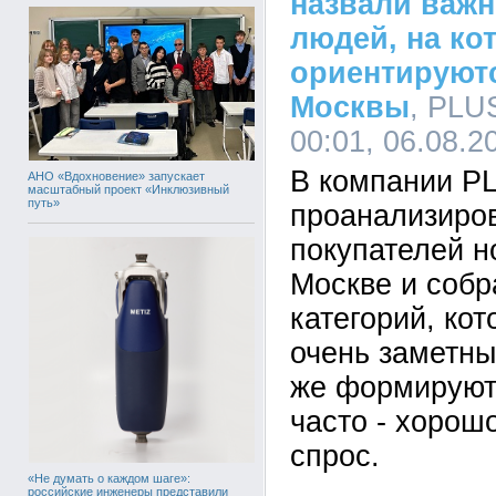
назвали важн
людей, на ко
ориентируют
Москвы
, PLU
00:01, 06.08.2
В компании P
АНО «Вдохновение» запускает
масштабный проект «Инклюзивный
путь»
проанализиро
покупателей н
Москве и собр
категорий, кот
очень заметны
же формируют
часто - хорош
спрос.
«Не думать о каждом шаге»:
российские инженеры представили