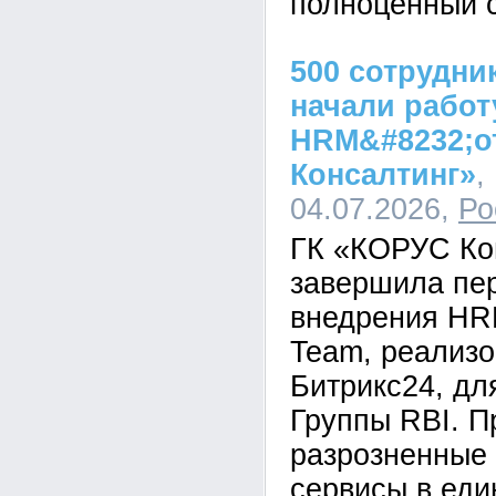
полноценный с
500 сотрудни
начали работ
HRM&#8232;о
Консалтинг»
,
04.07.2026,
Ро
ГК «КОРУС Ко
завершила пе
внедрения HR
Team, реализо
Битрикс24, дл
Группы RBI. П
разрозненные
сервисы в ед