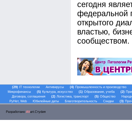
сегодня являе
федеральной 
открытого диа
властью, бизн
сообществом.
29
IT технологии
Антивирусы
4
Промышленность и производство
Микрофинансы
5
Культура, искусство
1
Образование, учеба
2
При
Договора, соглашения
2
Логистика, транспорт
5
Общество
Народ
РуНет, Web
Юбилейные даты
Благотворительность
Скидки
3
Проч
Разработано
AV
art.Стуdия