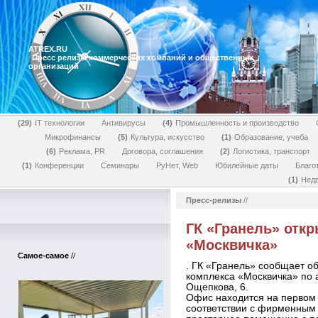
ATREX.RU
Пресс релизы коммерческих компаний и общественных
организаций
29
IT технологии
Антивирусы
4
Промышленность и производство
Микрофинансы
5
Культура, искусство
1
Образование, учеба
6
Реклама, PR
Договора, соглашения
2
Логистика, транспорт
1
Конференции
Семинары
РуНет, Web
Юбилейные даты
Благо
1
Нед
Пресс-релизы
//
ГК «Гранель» отк
«Москвичка»
Самое-самое
//
. ГК «Гранель» сообщает о
комплекса «Москвичка» по а
Ощепкова, 6.
Офис находится на первом
соответствии с фирменным 