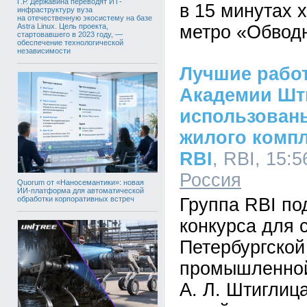
Г.Р. Державина переводят ИТ-
в 15 минутах 
инфраструктуру вуза
на отечественную экосистему на базе
Astra Linux. Цель проекта,
метро «Обвод
стартовавшего в 2023 году, —
обеспечение технологической
независимости
Лучшие рабо
Академии Шт
использован
жилого комп
RBI
, RBI, 15:5
Россия
Quorum от «Наносемантики»: новая
ИИ-платформа для автоматической
Группа RBI по
обработки корпоративных встреч
конкурса для 
Петербургской
промышленной
А. Л. Штиглиц