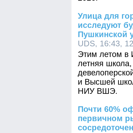
Улица для го
исследуют б
Пушкинской 
UDS, 16:43, 1
Этим летом в 
летняя школа,
девелоперско
и Высшей шко
НИУ ВШЭ.
Почти 60% о
первичном р
сосредоточен