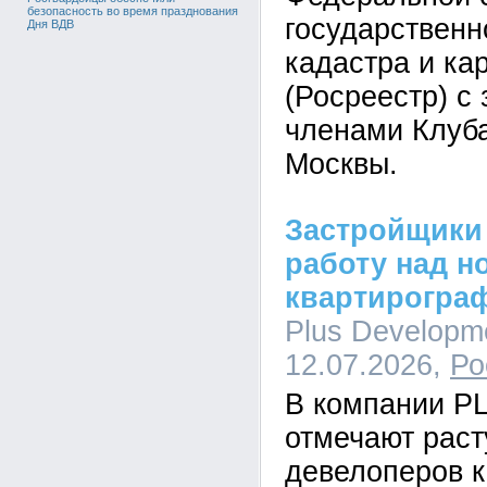
безопасность во время празднования
государственн
Дня ВДВ
кадастра и ка
(Росреестр) с
членами Клуб
Москвы.
Застройщики
работу над н
квартирогра
Plus Developme
12.07.2026,
Ро
В компании P
отмечают рас
девелоперов к