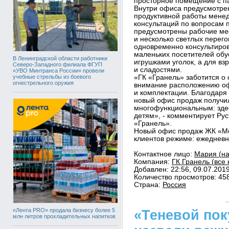
просторное помещение с п
Внутри офиса предусмотре
продуктивной работы менед
консультаций по вопросам 
предусмотрены рабочие мес
и несколько светлых перего
одновременно консультиров
маленьких посетителей обу
В Ленинградской области работники
игрушками уголок, а для вз
Северо-Западного филиала ФГУП
и сладостями.
«УВО Минтранса России» провели
учебные стрельбы из боевого
«ГК «Гранель» заботится о 
огнестрельного оружия
внимание расположению оф
и комплектации. Благодар
новый офис продаж получи
многофункциональным: здес
детям», - комментирует Ру
«Гранель».
Новый офис продаж ЖК «Мос
клиентов режиме: ежедневно
Контактное лицо:
Мария (на
Компания:
ГК Гранель (все 
Добавлен: 22:56, 09.07.201
Количество просмотров: 45
Страна:
Россия
«Лента PRO» продала бизнесу более 5
«Теневой пок
млн литров прохладительных напитков