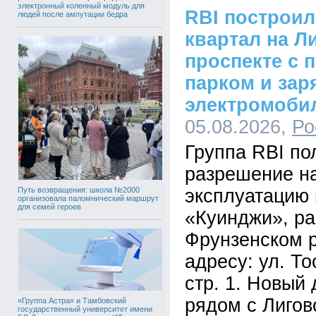
электронный коленный модуль для
RBI построи
людей после ампутации бедра
квартал на Л
проспекте с 
парком и зар
электромоби
05.08.2026,
Ро
Группа RBI по
разрешение на
Путь возвращения: школа №2000
эксплуатацию 
организовала паломнический маршрут
для семей героев
«Куинджи», ра
Фрунзенском р
адресу: ул. Тос
стр. 1. Новый
рядом с Лигов
«Группа Астра» и Тамбовский
государственный университет имени