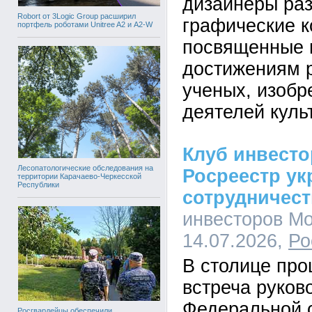
дизайнеры ра
Robort от 3Logic Group расширил
графические к
портфель роботами Unitree A2 и A2-W
посвященные
достижениям 
ученых, изобр
деятелей куль
Клуб инвест
Лесопатологические обследования на
Росреестр ук
территории Карачаево-Черкесской
Республики
сотрудничес
инвесторов Мо
14.07.2026,
Ро
В столице пр
встреча руков
Федеральной 
Росгвардейцы обеспечили