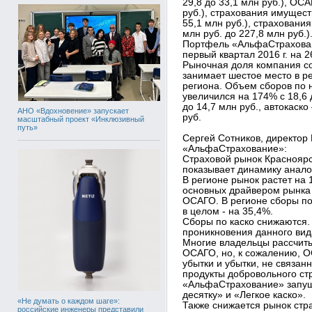
29,8 до 33,1 млн руб.), ОС
руб.), страхования имущест
55,1 млн руб.), страхования
млн руб. до 227,8 млн руб.)
Портфель «АльфаСтрахован
первый квартал 2016 г. на 2
Рыночная доля компания с
занимает шестое место в р
региона. Объем сборов по 
увеличился на 174% с 18,6 
до 14,7 млн руб., автокаско
АНО «Вдохновение» запускает
руб.
масштабный проект «Инклюзивный
путь»
Сергей Сотников, директор
«АльфаСтрахование»:
Страховой рынок Красноярс
показывает динамику анало
В регионе рынок растет на 
основных драйвером рынка с
ОСАГО. В регионе сборы по
в целом - на 35,4%.
Сборы по каско снижаются.
проникновения данного вид
Многие владельцы рассчиты
ОСАГО, но, к сожалению, О
убытки и убытки, не связа
продукты добровольного ст
«АльфаСтрахование» запущ
десятку» и «Легкое каско».
«Не думать о каждом шаге»:
Также снижается рынок стра
российские инженеры представили