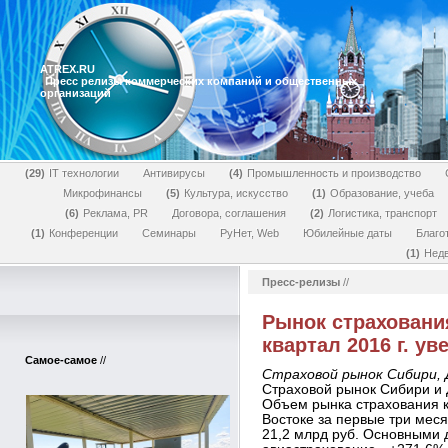
ATREX.RU
Пресс релизы коммерческих компаний и общественных
организаций
29
IT технологии
Антивирусы
4
Промышленность и производство
Микрофинансы
5
Культура, искусство
1
Образование, учеба
6
Реклама, PR
Договора, соглашения
2
Логистика, транспорт
1
Конференции
Семинары
РуНет, Web
Юбилейные даты
Благо
1
Нед
Пресс-релизы
//
Рынок страхования
квартал 2016 г. у
Самое-самое
//
Страховой рынок Сибири, 
Страховой рынок Сибири и 
Объем рынка страхования 
Востоке за первые три меся
21,2 млрд руб. Основными 