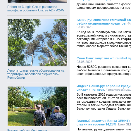
Данная инициатива является долгос
Robort от 3Logic Group расширил
финансовым просвещением на протя
портфель роботами Unitree A2 и A2-W
Банки.ру: снижение ключевой ст
рефинансированию кредитов
, Ф
03.08.2026,
За год Банк России уменьшил ключе
вслед за ней начали снижаться ста
сокращения интереса в III–IV квар
интерес заемщиков к рефинансиров
финансового маркетплейса Банки.р
Свой Банк запустил white-label 
03.08.2026,
Новое B2B2C-решение позволяет ко
любого бизнеса с платежным конту
Лесопатологические обследования на
спектр финансовых продуктов под 
территории Карачаево-Черкесской
Республики
Индекс Банки.ру: спрос на креди
снижения ставок
, Финансовый марк
Во II квартале 2026 года рынок роз
восстанавливаться. Жители России 
автокредиты и кредиты под залог 
ставки. К таким выводам пришли а
Банки.ру, составив Индекс Банки.ру
Главный аналитик Банка ЗЕНИТ:
ставки на уровне 14,25%
, Банк ЗЕ
По мнению руководителя аналитич
Росгвардейцы обеспечили