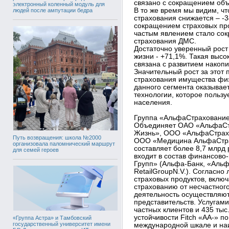
связано с сокращением объ
электронный коленный модуль для
В то же время мы видим, ч
людей после ампутации бедра
страхования снижается – -3
сокращением страховых пр
частым явлением стало сок
страхования ДМС.
Достаточно уверенный рост
жизни - +71,1%. Такая выс
связана с развитием накопи
Значительный рост за этот
страхования имущества физ
данного сегмента оказывае
технологии, которое польз
населения.
Группа «АльфаСтрахование
Объединяет ОАО «АльфаСт
Жизнь», ООО «АльфаСтрах
Путь возвращения: школа №2000
ООО «Медицина АльфаСтра
организовала паломнический маршрут
составляет более 8,7 млрд
для семей героев
входит в состав финансов
Групп» (Альфа-Банк, «Альф
RetailGroupN.V.). Согласно
страховых продуктов, вклю
страхованию от несчастног
деятельность осуществляют
представительств. Услугам
частных клиентов и 435 ты
устойчивости Fitch «АА-» п
«Группа Астра» и Тамбовский
государственный университет имени
международной шкале и на