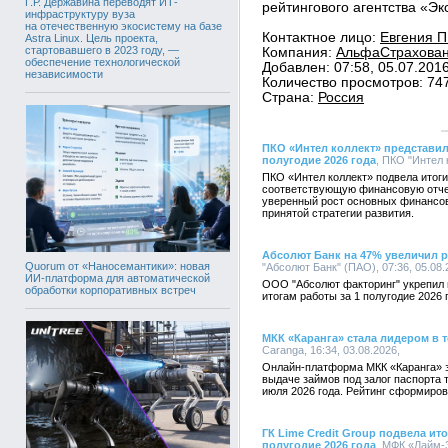
Г.Р. Державина переводят ИТ-
рейтингового агентства «Эк
инфраструктуру вуза
на отечественную экосистему на базе
Контактное лицо:
Евгения П
Astra Linux. Цель проекта,
стартовавшего в 2023 году, —
Компания:
АльфаСтраховани
обеспечение технологической
Добавлен: 07:58, 05.07.201
независимости
Количество просмотров: 74
Страна:
Россия
ПКО «Интел коллект» представил
полугодие 2026 года
, ПКО "Интел 
ПКО «Интел коллект» подвела итоги
соответствующую финансовую отче
уверенный рост основных финансов
принятой стратегии развития.
Абсолют Банк на 47% увеличил 
Quorum от «Наносемантики»: новая
"Абсолют Банк" (ПАО), 07:36, 05.08
ИИ-платформа для автоматической
ООО "Абсолют факторинг" укрепил 
обработки корпоративных встреч
итогам работы за 1 полугодие 2026 
МКК «Каранга» стала лидером в 
Caranga, 16:34, 03.08.2026,
Онлайн-платформа МКК «Каранга» 
выдаче займов под залог паспорта 
июля 2026 года. Рейтинг сформиро
ГК Lime Credit Group подвела ит
полугодие 2026 года
, МФК «Лайм-З