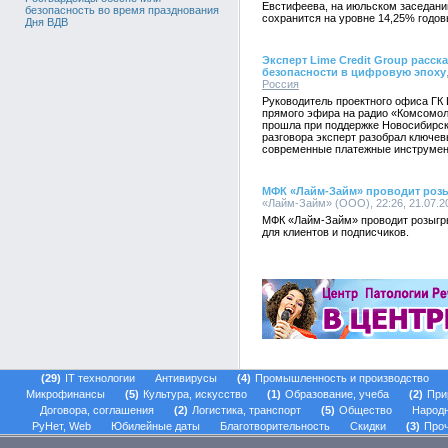
Евстифеева, на июльском заседани
безопасность во время празднования
сохранится на уровне 14,25% годов
Дня ВДВ
Эксперт Lime Credit Group расс
безопасности в цифровую эпоху
Россия
Руководитель проектного офиса ГК 
прямого эфира на радио «Комсомол
прошла при поддержке Новосибирск
разговора эксперт разобрал ключе
современные платежные инструмен
МФК «Лайм-Займ» проводит роз
«Лайм-Займ» (ООО), 22:26, 21.07.2
МФК «Лайм-Займ» проводит розыгр
для клиентов и подписчиков.
29
IT технологии
Антивирусы
4
Промышленность и производство
Микрофинансы
5
Культура, искусство
1
Образование, учеба
2
При
Договора, соглашения
2
Логистика, транспорт
5
Общество
Народ
РуНет, Web
Юбилейные даты
Благотворительность
Скидки
3
Проч