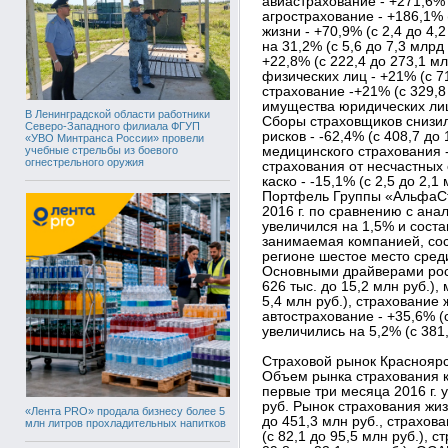
авиастрахование - +271,6% (
агрострахование - +186,1% (
жизни - +70,9% (с 2,4 до 4
на 31,2% (с 5,6 до 7,3 млрд
+22,8% (с 222,4 до 273,1 м
физических лиц - +21% (с 71
страхование -+21% (с 329,8
имущества юридических лиц 
В Ленинградской области работники
Сборы страховщиков снизил
Северо-Западного филиала ФГУП
рисков - -62,4% (с 408,7 до
«УВО Минтранса России» провели
учебные стрельбы из боевого
медицинского страхования - 
огнестрельного оружия
страхования от несчастных с
каско - -15,1% (с 2,5 до 2,1 
Портфель Группы «АльфаСт
2016 г. по сравнению с ан
увеличился на 1,5% и соста
занимаемая компанией, сос
регионе шестое место сред
Основными драйверами рост
626 тыс. до 15,2 млн руб.),
5,4 млн руб.), страхование 
автострахование - +35,6% (
увеличились на 5,2% (с 381,
Страховой рынок Красноярс
Объем рынка страхования 
первые три месяца 2016 г. 
руб. Рынок страхования жиз
«Лента PRO» продала бизнесу более 5
до 451,3 млн руб., страхо
млн литров прохладительных напитков
(с 82,1 до 95,5 млн руб.), 