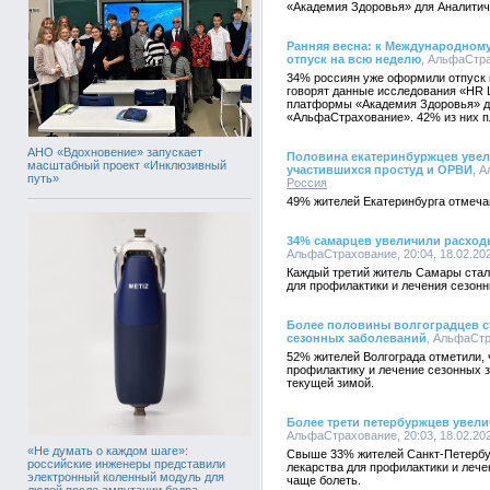
«Академия Здоровья» для Аналитич
Ранняя весна: к Международному
отпуск на всю неделю
, АльфаСтра
34% россиян уже оформили отпуск н
говорят данные исследования «HR 
платформы «Академия Здоровья» д
«АльфаСтрахование». 42% из них п
АНО «Вдохновение» запускает
Половина екатеринбуржцев увели
масштабный проект «Инклюзивный
участившихся простуд и ОРВИ
, 
путь»
Россия
49% жителей Екатеринбурга отмечаю
34% самарцев увеличили расходы
АльфаСтрахование, 20:04, 18.02.20
Каждый третий житель Самары стал
для профилактики и лечения сезон
Более половины волгоградцев ст
сезонных заболеваний
, АльфаСтр
52% жителей Волгограда отметили, 
профилактику и лечение сезонных з
текущей зимой.
Более трети петербуржцев увели
АльфаСтрахование, 20:03, 18.02.20
«Не думать о каждом шаге»:
Свыше 33% жителей Санкт-Петербур
российские инженеры представили
лекарства для профилактики и лече
электронный коленный модуль для
чаще болеть.
людей после ампутации бедра