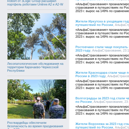
Robort от 3Logic Group расширил
«АльфаСтрахование» проанализиро
портфель роботами Unitree A2 и A2-W
страхования в путешествиях по Рос
2023 г. вырос на 149% по сравнению
Жители Иркутска в уходящем год
путешествий по России
, АльфаСтр
«АльфаСтрахование» проанализиро
страхования в путешествиях по Рос
2023 г. вырос на 149% по сравнению
Ростовчане стали чаще покупать 
2023 году
, АльфаСтрахование, 23:1
«АльфаСтрахование» проанализиро
страхования в путешествиях по Рос
2023 г. вырос на 149% по сравнению
Лесопатологические обследования на
территории Карачаево-Черкесской
Республики
Жители Краснодара стали чаще п
России в 2023 году
, АльфаСтрахов
«АльфаСтрахование» проанализиро
страхования в путешествиях по Рос
2023 г. вырос на 149% по сравнению
Волгоградцы за 2023 год стали ч
по России
, АльфаСтрахование, 23:
«АльфаСтрахование» проанализиро
страхования в путешествиях по Рос
2023 г. вырос на 149% по сравнению
Росгвардейцы обеспечили
Жители Воронежа за 2023 год ста
безопасность во время празднования
путешествий по России
, АльфаСтр