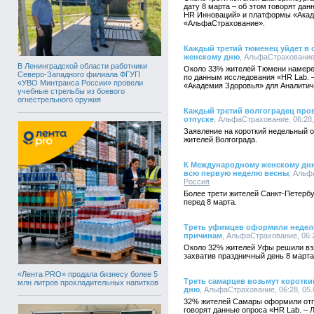
дату 8 марта – об этом говорят да
HR Инноваций» и платформы «Акад
«АльфаСтрахование».
Каждый третий тюменец уйдет в 
женскому дню
, АльфаСтрахование,
В Ленинградской области работники
Около 33% жителей Тюмени намерен
Северо-Западного филиала ФГУП
по данным исследования «HR Lab.
«УВО Минтранса России» провели
«Академия Здоровья» для Аналитич
учебные стрельбы из боевого
огнестрельного оружия
Каждый третий волгоградец про
отпуске
, АльфаСтрахование, 06:28,
Заявление на короткий недельный о
жителей Волгограда.
К Международному женскому дню 
всю первую неделю весны
, Альф
Россия
Более трети жителей Санкт-Петерб
перед 8 марта.
Треть уфимцев оформили недель
причинам
, АльфаСтрахование, 06:2
Около 32% жителей Уфы решили взя
захватив праздничный день 8 марта
«Лента PRO» продала бизнесу более 5
Треть самарцев возьмут коротк
млн литров прохладительных напитков
дню
, АльфаСтрахование, 06:28, 05.
32% жителей Самары оформили отпу
говорят данные опроса «HR Lab. –