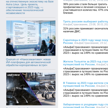
АльфаСтрахование, 21:32, 14.02.20
на отечественную экосистему на базе
36% россиян стали больше тратить
Astra Linux. Цель проекта,
профилактики и лечения сезонных з
стартовавшего в 2023 году, —
участившегося количества. 47% отм
обеспечение технологической
близкие.
независимости
Треть россиян выбирают работо
АльфаСтрахование, 23:08, 30.01.20
31% россиян принимают окончатель
наличию ДМС.
Саратовцы в 2023 году чаще пок
России
, АльфаСтрахование, 23:12,
«АльфаСтрахование» проанализиро
страхования в путешествиях по Рос
2023 г. вырос на 149% по сравнению
Quorum от «Наносемантики»: новая
Жители Тольятти за 2023 год ста
ИИ-платформа для автоматической
путешествий по России
, АльфаСтр
обработки корпоративных встреч
«АльфаСтрахование» проанализиро
страхования в путешествиях по Рос
2023 г. вырос на 149% по сравнению
В Тюмени за 2023 года жители ст
путешествий по России
, АльфаСтр
«АльфаСтрахование» проанализиро
страхования в путешествиях по Рос
2023 г. вырос на 149% по сравнению
Хабаровчане в уходящем году ст
путешествий по России
, АльфаСтр