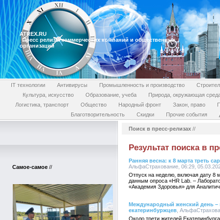
ATREX.RU
Пресс релизы коммерческих компаний и общественных
организаций
IT технологии
Антивирусы
Промышленность и производство
Строител
Культура, искусство
Образование, учеба
Природа, окружающая сред
Логистика, транспорт
Общество
Народный фронт
Закон, право
П
Благотворительность
Скидки
Прочие события
Поиск в пресс-релизах
//
Результат поиска в пр
Ранняя весна: к 8 марта треть с
АльфаСтрахование, 06:29, 05.03.20
Самое-самое
//
Отпуск на неделю, включая дату 8 
данным опроса «HR Lab. – Лабора
«Академия Здоровья» для Аналитич
Международный женский день – п
екатеринбуржцев
, АльфаСтрахован
Около трети жителей Екатеринбурга