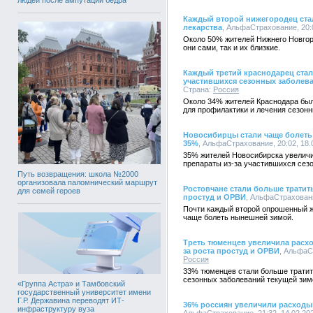
Каждый второй нижегородец стал
лекарства
, АльфаСтрахование, 20:0
Около 50% жителей Нижнего Новгоро
они сами, так и их близкие.
Каждый третий краснодарец стал 
участившихся сезонных заболев
Страна:
Россия
Около 34% жителей Краснодара был
для профилактики и лечения сезон
Новосибирцы стали чаще болеть 
35%
, АльфаСтрахование, 20:02, 18.
35% жителей Новосибирска увеличи
препараты из-за участившихся сез
Путь возвращения: школа №2000
организовала паломнический маршрут
Ростовчане стали больше тратить
для семей героев
простуд и ОРВИ
, АльфаСтраховани
Почти каждый второй опрошенный ж
чаще болеть нынешней зимой.
Треть тюменцев увеличила расход
за роста простуд и ОРВИ
, АльфаС
Россия
33% тюменцев стали больше тратит
сезонных заболеваний текущей зим
«Группа Астра» и Тамбовский
государственный университет имени
Г.Р. Державина переводят ИТ-
36% россиян увеличили расходы 
инфраструктуру вуза