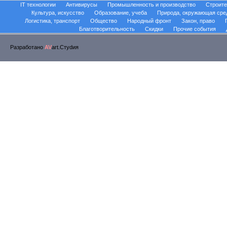
IT технологии
Антивирусы
Промышленность и производство
Строите
Культура, искусство
Образование, учеба
Природа, окружающая сре
Логистика, транспорт
Общество
Народный фронт
Закон, право
Благотворительность
Скидки
Прочие события
Разработано
AV
art.Стуdия