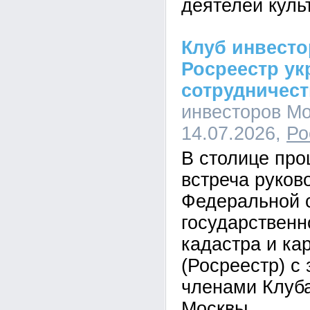
деятелей куль
Клуб инвест
Росреестр ук
сотрудничес
инвесторов Мо
14.07.2026,
Ро
В столице пр
встреча руков
Федеральной 
государственн
кадастра и ка
(Росреестр) с
членами Клуб
Москвы.