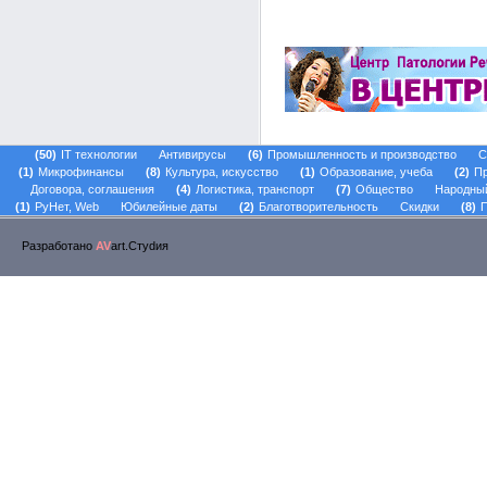
50
IT технологии
Антивирусы
6
Промышленность и производство
С
1
Микрофинансы
8
Культура, искусство
1
Образование, учеба
2
Пр
Договора, соглашения
4
Логистика, транспорт
7
Общество
Народны
1
РуНет, Web
Юбилейные даты
2
Благотворительность
Скидки
8
П
Разработано
AV
art.Стуdия