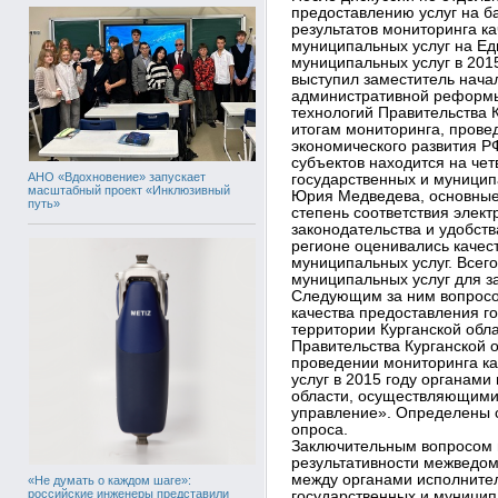
предоставлению услуг на 
результатов мониторинга ка
муниципальных услуг на Ед
муниципальных услуг в 201
выступил заместитель нача
административной реформ
технологий Правительства 
итогам мониторинга, прове
экономического развития Р
субъектов находится на чет
АНО «Вдохновение» запускает
государственных и муницип
масштабный проект «Инклюзивный
Юрия Медведева, основные 
путь»
степень соответствия элек
законодательства и удобств
регионе оценивались качест
муниципальных услуг. Всего
муниципальных услуг для за
Следующим за ним вопросо
качества предоставления г
территории Курганской обл
Правительства Курганской 
проведении мониторинга ка
услуг в 2015 году органами
области, осуществляющими
управление». Определены с
опроса.
Заключительным вопросом 
результативности межведом
между органами исполнител
«Не думать о каждом шаге»:
российские инженеры представили
государственных и муницип