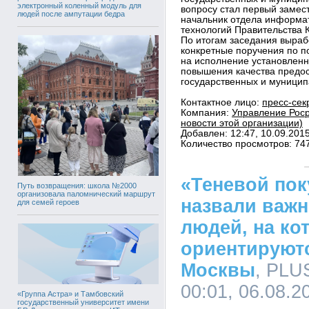
электронный коленный модуль для
вопросу стал первый замес
людей после ампутации бедра
начальник отдела информа
технологий Правительства 
По итогам заседания выраб
конкретные поручения по п
на исполнение установленн
повышения качества предос
государственных и муницип
Контактное лицо:
пресс-сек
Компания:
Управление Роср
новости этой организации)
Добавлен: 12:47, 10.09.201
Количество просмотров: 74
«Теневой пок
Путь возвращения: школа №2000
организовала паломнический маршрут
назвали важн
для семей героев
людей, на ко
ориентируют
Москвы
, PLU
00:01, 06.08.2
«Группа Астра» и Тамбовский
государственный университет имени