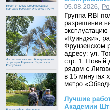
05.08.2026,
Ро
Robort от 3Logic Group расширил
портфель роботами Unitree A2 и A2-W
Группа RBI по
разрешение на
эксплуатацию 
«Куинджи», ра
Фрунзенском р
адресу: ул. Тос
стр. 1. Новый
Лесопатологические обследования на
территории Карачаево-Черкесской
Республики
рядом с Лигов
в 15 минутах 
метро «Обвод
Лучшие рабо
Академии Шт
Росгвардейцы обеспечили