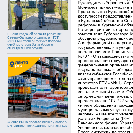
Руководитель Управления Р
Молчанов принял участие в
Правительстве Курганской 
доступности предоставлени
в Курганской области и Со
реформы в Курганской обла
На мероприятии, которое п
заместителя Губернатора К
В Ленинградской области работники
Северо-Западного филиала ФГУП
обсудили ряд важнейших во
«УВО Минтранса России» провели
С информацией по первому
учебные стрельбы из боевого
государственных и муницип
огнестрельного оружия
постановлением Правительс
№797 «О взаимодействии 
предоставления государств
федеральными органами ис
государственных внебюдже
власти субъектов Российск
самоуправления» в отдела
директора ГБУ «МФЦ» Серге
представители территориа
исполнительной власти. Об
сегодняшний день такова: 
предоставлено 107 727 услу
личном обращении граждан,
муниципальных услуг в тек
человек. Чаще всего жител
услугами Росреестра (80% 
«Лента PRO» продала бизнесу более 5
Пенсионного фонда, Управ
млн литров прохладительных напитков
Увеличилось количество об
После дискуссии по отдель