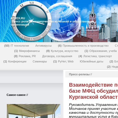
ATREX.RU
Пресс релизы коммерческих компаний и общественных
организаций
50
IT технологии
Антивирусы
6
Промышленность и производство
Ст
1
Микрофинансы
8
Культура, искусство
1
Образование, учеба
8
Реклама, PR
Договора, соглашения
4
Логистика, транспорт
1
Конференции
Семинары
1
РуНет, Web
Юбилейные даты
2
Бл
2
Нед
Пресс-релизы
//
Взаимодействие п
базе МФЦ обсудил
Самое-самое
//
Курганской облас
Руководитель Управления 
Молчанов принял участие 
качества и доступности п
муниципальных услуг в Ку