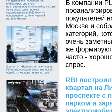
Г.Р. Державина переводят ИТ-
В компании P
инфраструктуру вуза
на отечественную экосистему на базе
проанализиро
Astra Linux. Цель проекта,
стартовавшего в 2023 году, —
обеспечение технологической
покупателей н
независимости
Москве и собр
категорий, кот
очень заметны
же формируют
часто - хорош
спрос.
Quorum от «Наносемантики»: новая
ИИ-платформа для автоматической
обработки корпоративных встреч
RBI построи
квартал на Л
проспекте с 
парком и зар
электромоби