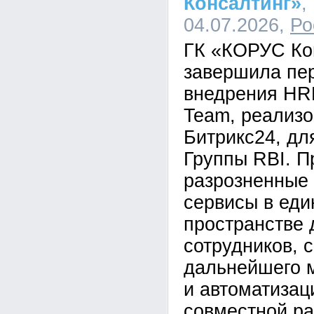
Консалтинг»
,
04.07.2026,
Ро
ГК «КОРУС Ко
завершила пе
внедрения HR
Team, реализо
Битрикс24, дл
Группы RBI. П
разрозненные
сервисы в ед
пространстве 
сотрудников, 
дальнейшего 
и автоматизац
совместной ра