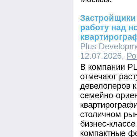
Застройщики
работу над н
квартирогра
Plus Developme
12.07.2026,
Ро
В компании P
отмечают рас
девелоперов к
семейно-орие
квартирографи
столичном рын
бизнес-класс
компактные ф