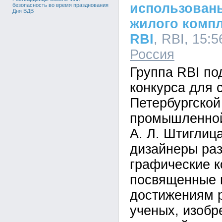
использован
безопасность во время празднования
Дня ВДВ
жилого комп
RBI
, RBI, 15:5
Россия
Группа RBI по
конкурса для 
Петербургской
промышленной
А. Л. Штиглиц
дизайнеры ра
графические к
посвященные
достижениям 
ученых, изобр